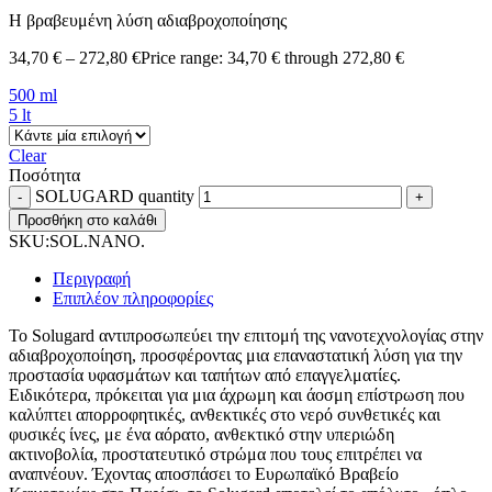
Η βραβευμένη λύση αδιαβροχοποίησης
34,70
€
–
272,80
€
Price range: 34,70 € through 272,80 €
500 ml
5 lt
Clear
Ποσότητα
SOLUGARD quantity
Προσθήκη στο καλάθι
SKU:
SOL.NANO.
Περιγραφή
Επιπλέον πληροφορίες
Το Solugard αντιπροσωπεύει την επιτομή της νανοτεχνολογίας στην
αδιαβροχοποίηση, προσφέροντας μια επαναστατική λύση για την
προστασία υφασμάτων και ταπήτων από επαγγελματίες.
Ειδικότερα, πρόκειται για μια άχρωμη και άοσμη επίστρωση που
καλύπτει απορροφητικές, ανθεκτικές στο νερό συνθετικές και
φυσικές ίνες, με ένα αόρατο, ανθεκτικό στην υπεριώδη
ακτινοβολία, προστατευτικό στρώμα που τους επιτρέπει να
αναπνέουν. Έχοντας αποσπάσει το Ευρωπαϊκό Βραβείο