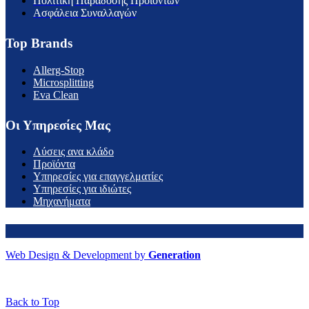
Πολιτική Παράδοσης Προϊόντων
Ασφάλεια Συναλλαγών
Top Brands
Allerg-Stop
Microsplitting
Eva Clean
Οι Υπηρεσίες Μας
Λύσεις ανα κλάδο
Προϊόντα
Υπηρεσίες για επαγγελματίες
Υπηρεσίες για ιδιώτες
Μηχανήματα
Web Design & Development by
Generation
Back to Top