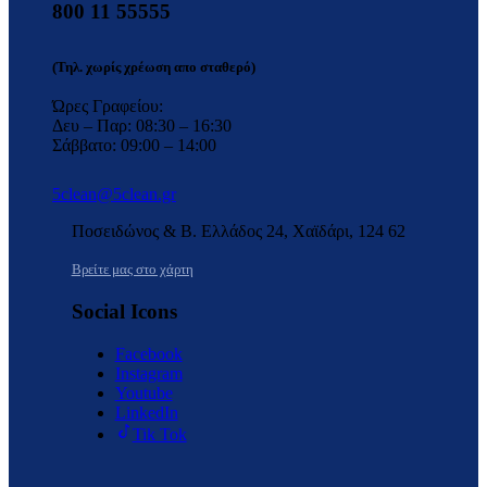
800 11 55555
(Τηλ. χωρίς χρέωση απο σταθερό)
Ώρες Γραφείου:
Δευ – Παρ: 08:30 – 16:30
Σάββατο: 09:00 – 14:00
5clean@5clean.gr
Ποσειδώνος & Β. Ελλάδος 24, Χαϊδάρι, 124 62
Βρείτε μας στο χάρτη
Social Icons
Facebook
Instagram
Youtube
LinkedIn
Tik Tok