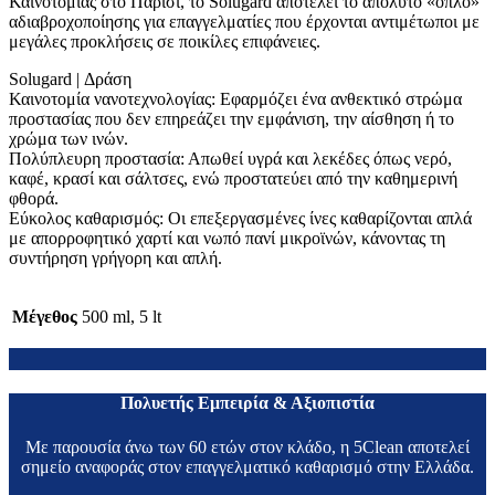
Καινοτομίας στο Παρίσι, το Solugard αποτελεί το απόλυτο «όπλο»
αδιαβροχοποίησης για επαγγελματίες που έρχονται αντιμέτωποι με
μεγάλες προκλήσεις σε ποικίλες επιφάνειες.
Solugard | Δράση
Καινοτομία νανοτεχνολογίας: Εφαρμόζει ένα ανθεκτικό στρώμα
προστασίας που δεν επηρεάζει την εμφάνιση, την αίσθηση ή το
χρώμα των ινών.
Πολύπλευρη προστασία: Απωθεί υγρά και λεκέδες όπως νερό,
καφέ, κρασί και σάλτσες, ενώ προστατεύει από την καθημερινή
φθορά.
Εύκολος καθαρισμός: Οι επεξεργασμένες ίνες καθαρίζονται απλά
με απορροφητικό χαρτί και νωπό πανί μικροϊνών, κάνοντας τη
συντήρηση γρήγορη και απλή.
Μέγεθος
500 ml, 5 lt
Πολυετής Εμπειρία & Αξιοπιστία
Με παρουσία άνω των 60 ετών στον κλάδο, η 5Clean αποτελεί
σημείο αναφοράς στον επαγγελματικό καθαρισμό στην Ελλάδα.