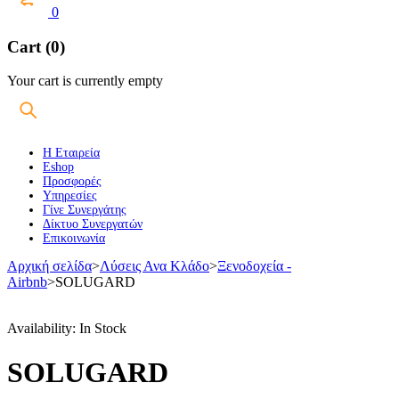
0
Cart (0)
Your cart is currently empty
Η Εταιρεία
Eshop
Προσφορές
Υπηρεσίες
Γίνε Συνεργάτης
Δίκτυο Συνεργατών
Επικοινωνία
Αρχική σελίδα
>
Λύσεις Ανα Κλάδο
>
Ξενοδοχεία -
Airbnb
>
SOLUGARD
Availability:
In Stock
SOLUGARD