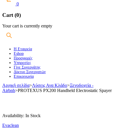
0
Cart (0)
Your cart is currently empty
Η Εταιρεία
Eshop
Προσφορές
Υπηρεσίες
Γίνε Συνεργάτης
Δίκτυο Συνεργατών
Επικοινωνία
Αρχική σελίδα
>
Λύσεις Ανα Κλάδο
>
Ξενοδοχεία -
Airbnb
>
PROTEXUS PX200 Handheld Electrostatic Spayer
Availability:
In Stock
Evaclean