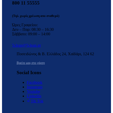
800 11 55555
(Τηλ. χωρίς χρέωση απο σταθερό)
Ώρες Γραφείου:
Δευ – Παρ: 08:30 – 16:30
Σάββατο: 09:00 – 14:00
5clean@5clean.gr
Ποσειδώνος & Β. Ελλάδος 24, Χαϊδάρι, 124 62
Βρείτε μας στο χάρτη
Social Icons
Facebook
Instagram
Youtube
LinkedIn
Tik Tok