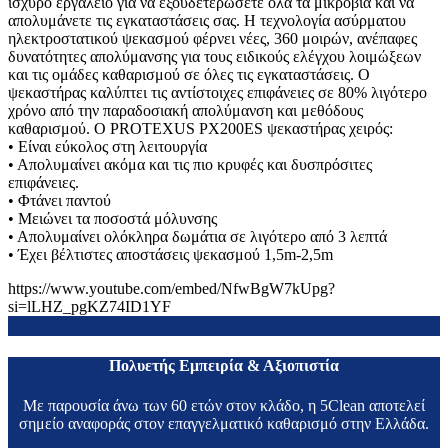
ισχυρό εργαλείο για να εξουδετερώσετε όλα τα μικρόβια και να
απολυμάνετε τις εγκαταστάσεις σας. Η τεχνολογία ασύρματου
ηλεκτροστατικού ψεκασμού φέρνει νέες, 360 μοιρών, ανέπαφες
δυνατότητες απολύμανσης για τους ειδικούς ελέγχου λοιμώξεων
και τις ομάδες καθαρισμού σε όλες τις εγκαταστάσεις. Ο
ψεκαστήρας καλύπτει τις αντίστοιχες επιφάνειες σε 80% λιγότερο
χρόνο από την παραδοσιακή απολύμανση και μεθόδους
καθαρισμού. Ο PROTEXUS PX200ES ψεκαστήρας χειρός:
• Είναι εύκολος στη λειτουργία
• Απολυμαίνει ακόμα και τις πιο κρυφές και δυσπρόσιτες
επιφάνειες.
• Φτάνει παντού
• Μειώνει τα ποσοστά μόλυνσης
• Απολυμαίνει ολόκληρα δωμάτια σε λιγότερο από 3 λεπτά
• Έχει βέλτιστες αποστάσεις ψεκασμού 1,5m-2,5m
https://www.youtube.com/embed/NfwBgW7kUpg?
si=lLHZ_pgKZ74ID1YF
Πολυετής Εμπειρία & Αξιοπιστία
Με παρουσία άνω των 60 ετών στον κλάδο, η 5Clean αποτελεί
σημείο αναφοράς στον επαγγελματικό καθαρισμό στην Ελλάδα.