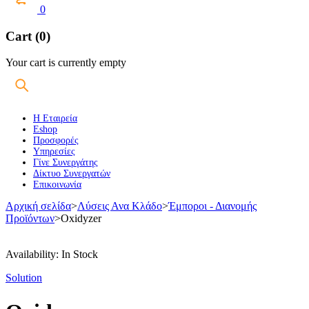
0
Cart (0)
Your cart is currently empty
Η Εταιρεία
Eshop
Προσφορές
Υπηρεσίες
Γίνε Συνεργάτης
Δίκτυο Συνεργατών
Επικοινωνία
Αρχική σελίδα
>
Λύσεις Ανα Κλάδο
>
Έμποροι - Διανομής
Προϊόντων
>
Oxidyzer
Availability:
In Stock
Solution