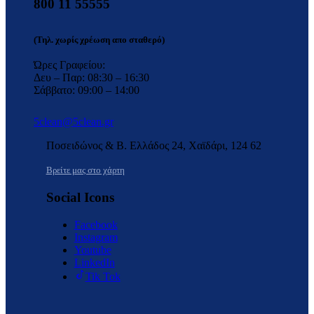
800 11 55555
(Τηλ. χωρίς χρέωση απο σταθερό)
Ώρες Γραφείου:
Δευ – Παρ: 08:30 – 16:30
Σάββατο: 09:00 – 14:00
5clean@5clean.gr
Ποσειδώνος & Β. Ελλάδος 24, Χαϊδάρι, 124 62
Βρείτε μας στο χάρτη
Social Icons
Facebook
Instagram
Youtube
LinkedIn
Tik Tok