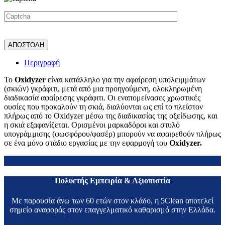
Περιγραφή
Το
Oxidyzer
είναι κατάλληλο για την αφαίρεση υπολειμμάτων
(σκιών) γκράφιτι, μετά από μια προηγούμενη, ολοκληρωμένη
διαδικασία αφαίρεσης γκράφιτι. Οι εναπομείνασες χρωστικές
ουσίες που προκαλούν τη σκιά, διαλύονται ως επί το πλείστον
πλήρως από το Oxidyzer μέσω της διαδικασίας της οξείδωσης, και
η σκιά εξαφανίζεται. Ορισμένοι μαρκαδόροι και στυλό
υπογράμμισης (φωσφόρου/φασέρ) μπορούν να αφαιρεθούν πλήρως
σε ένα μόνο στάδιο εργασίας με την εφαρμογή του
Oxidyzer.
Πολυετής Εμπειρία & Αξιοπιστία
Με παρουσία άνω των 60 ετών στον κλάδο, η 5Clean αποτελεί
σημείο αναφοράς στον επαγγελματικό καθαρισμό στην Ελλάδα.