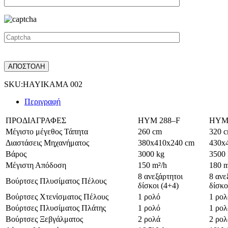
SKU:
HAYIKAMA 002
Περιγραφή
ΠΡΟΔΙΑΓΡΑΦΕΣ
HYM 288–F
HYM
Μέγιστο μέγεθος Τάπητα
260 cm
320 
Διαστάσεις Μηχανήματος
380x410x240 cm
430x
Βάρος
3000 kg
3500
Μέγιστη Απόδοση
150 m²/h
180 m
8 ανεξάρτητοι
8 ανε
Βούρτσες Πλυσίματος Πέλους
δίσκοι (4+4)
δίσκο
Βούρτσες Χτενίσματος Πέλους
1 ρολό
1 ρολ
Βούρτσες Πλυσίματος Πλάτης
1 ρολό
1 ρολ
Βούρτσες Ξεβγάλματος
2 ρολά
2 ρολ