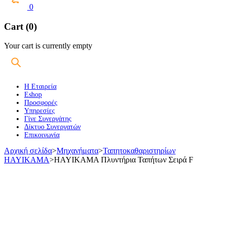
0
Cart (0)
Your cart is currently empty
Η Εταιρεία
Eshop
Προσφορές
Υπηρεσίες
Γίνε Συνεργάτης
Δίκτυο Συνεργατών
Επικοινωνία
Αρχική σελίδα
>
Μηχανήματα
>
Ταπητοκαθαριστηρίων
HAYIKAMA
>
HAYIKAMA Πλυντήρια Ταπήτων Σειρά F