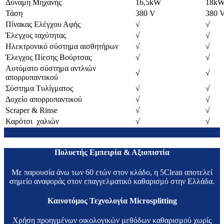
Δύναμη Μηχανής
16,5kW
18k
Τάση
380 V
380 
Πίνακας Ελέγχου Αφής
√
√
Έλεγχος ταχύτητας
√
√
Ηλεκτρονικό σύστημα αισθητήρων
√
√
Έλεγχος Πίεσης Βούρτσας
√
√
Αυτόματο σύστημα αντλιών
√
√
απορρυπαντικού
Σύστημα Τυλίγματος
√
√
Δοχείο απορρυπαντικού
√
√
Scraper & Rinse
√
√
Καρότσι χαλιών
√
√
Πολυετής Εμπειρία & Αξιοπιστία
Με παρουσία άνω των 60 ετών στον κλάδο, η 5Clean αποτελεί
σημείο αναφοράς στον επαγγελματικό καθαρισμό στην Ελλάδα.
Καινοτόμος Τεχνολογία Microsplitting
Χρήση προηγμένων οικολογικών μεθόδων καθαρισμού χωρίς