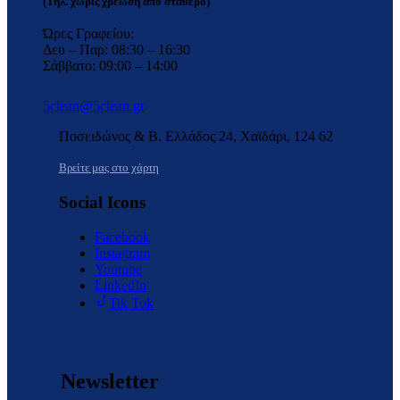
(Τηλ. χωρίς χρέωση απο σταθερό)
Ώρες Γραφείου:
Δευ – Παρ: 08:30 – 16:30
Σάββατο: 09:00 – 14:00
5clean@5clean.gr
Ποσειδώνος & Β. Ελλάδος 24, Χαϊδάρι, 124 62
Βρείτε μας στο χάρτη
Social Icons
Facebook
Instagram
Youtube
LinkedIn
Tik Tok
Newsletter