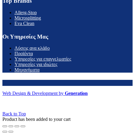
Top Brands
Allerg-Stop
Microsplitting
Eva Clean
Οι Υπηρεσίες Μας
Λύσεις ανα κλάδο
Προϊόντα
Υπηρεσίες για επαγγελματίες
Υπηρεσίες για ιδιώτες
Μηχανήματα
Web Design & Development by
Generation
Back to Top
Product has been added to your cart