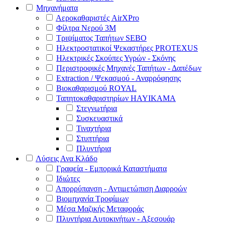
Μηχανήματα
Αεροκαθαριστές AirXPro
Φίλτρα Νερού 3M
Τριψίματος Ταπήτων SEBO
Ηλεκτροστατικοί Ψεκαστήρες PROTEXUS
Ηλεκτρικές Σκούπες Υγρών - Σκόνης
Περιστροφικές Μηχανές Ταπήτων - Δαπέδων
Extraction / Ψεκασμού - Αναρρόφησης
Βιοκαθαρισμού ROYAL
Ταπητοκαθαριστηρίων HAYIKAMA
Στεγνωτήρια
Συσκευαστικά
Τιναχτήρια
Στυπτήρια
Πλυντήρια
Λύσεις Ανα Κλάδο
Γραφεία - Εμπορικά Καταστήματα
Ιδιώτες
Απορρύπανση - Αντιμετώπιση Διαρροών
Βιομηχανία Τροφίμων
Μέσα Μαζικής Μεταφοράς
Πλυντήρια Αυτοκινήτων - Αξεσουάρ