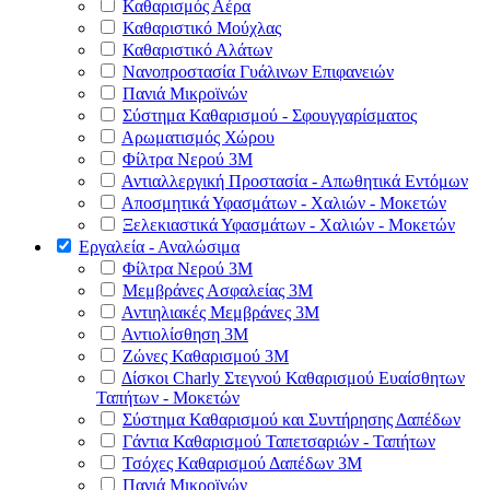
Καθαρισμός Αέρα
Καθαριστικό Μούχλας
Καθαριστικό Αλάτων
Νανοπροστασία Γυάλινων Επιφανειών
Πανιά Μικροϊνών
Σύστημα Καθαρισμού - Σφουγγαρίσματος
Αρωματισμός Χώρου
Φίλτρα Νερού 3Μ
Αντιαλλεργική Προστασία - Απωθητικά Εντόμων
Αποσμητικά Υφασμάτων - Χαλιών - Μοκετών
Ξελεκιαστικά Υφασμάτων - Χαλιών - Μοκετών
Εργαλεία - Αναλώσιμα
Φίλτρα Νερού 3Μ
Μεμβράνες Ασφαλείας 3Μ
Αντιηλιακές Μεμβράνες 3Μ
Αντιολίσθηση 3Μ
Ζώνες Καθαρισμού 3Μ
Δίσκοι Charly Στεγνού Καθαρισμού Ευαίσθητων
Ταπήτων - Μοκετών
Σύστημα Καθαρισμού και Συντήρησης Δαπέδων
Γάντια Καθαρισμού Ταπετσαριών - Ταπήτων
Τσόχες Καθαρισμού Δαπέδων 3Μ
Πανιά Μικροϊνών