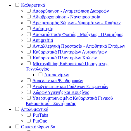
Καθαριστικά
Απορρύπανση - Αντιμετώπιση Διαρροών
Αδιαβροχοποίηση - Νανοπροστασία
Αρωματισμός Χώρων - Υφασμάτων - Ταπήτων
Απόσμηση
Αποκατάσταση Φωτιάς - Μούχλας - Πλημμύρας
Antigraffiti
Αντιαλλεργική Προστασία - Απωθητικά Εντόμων
Καθαριστικά Πλυντηρίων Αυτοκινήτων
Καθαριστικά Πλυντηρίων Χαλιών
Microsplitting Καθαριστικά Προηγμένης
Τεχνολογίας
Αυτοκινήτων
Δαπέδων και Ψευδοροφών
Ανωξείδωτων και Γυάλινων Επιφανειών
Χώρων Υγιεινής και Κουζίνας
Υπερσυμπυκνωμένα Καθαριστικά Γενικού
Καθαρισμού - Συντήρησης
Απολυμαντικά
PurTabs
PurOne
Οικιακή Φροντίδα