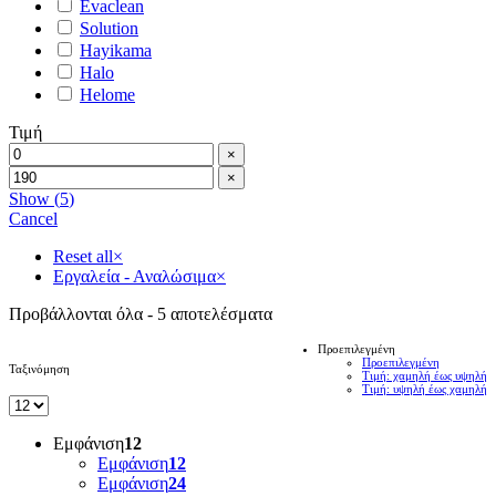
Evaclean
Solution
Hayikama
Halo
Helome
Τιμή
×
×
Show
(
5
)
Cancel
Reset all
×
Εργαλεία - Αναλώσιμα
×
Προβάλλονται όλα - 5 αποτελέσματα
Προεπιλεγμένη
Προεπιλεγμένη
Ταξινόμηση
Τιμή: χαμηλή έως υψηλή
Τιμή: υψηλή έως χαμηλή
Εμφάνιση
12
Εμφάνιση
12
Εμφάνιση
24