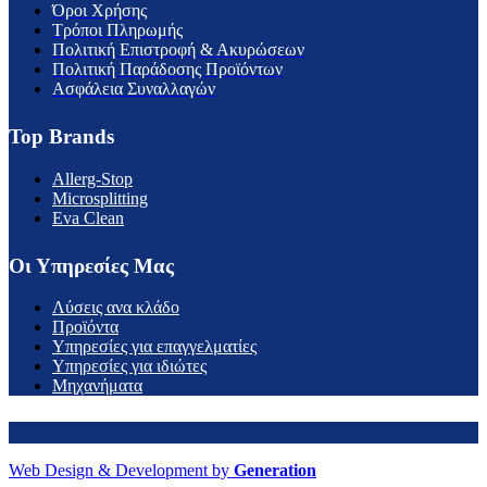
Όροι Χρήσης
Τρόποι Πληρωμής
Πολιτική Επιστροφή & Ακυρώσεων
Πολιτική Παράδοσης Προϊόντων
Ασφάλεια Συναλλαγών
Top Brands
Allerg-Stop
Microsplitting
Eva Clean
Οι Υπηρεσίες Μας
Λύσεις ανα κλάδο
Προϊόντα
Υπηρεσίες για επαγγελματίες
Υπηρεσίες για ιδιώτες
Μηχανήματα
Web Design & Development by
Generation