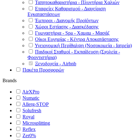
Ταπητοκαθαριστήρια - Πλυντήρια Χαλιών
Εταιρείες Καθαρισμού - Διαχείριση
Εγκαταστάσεων
Έμποροι - Διανομής Προϊόντων
Χώροι Εστίασης - Διασκέδασης
Γυμναστήρια - Spa - Χαμαμ - Μασάζ
Οίκοι Ευγηρίας - Κέντρα Αποκατάστασης
Υγειονομική Περίθαλψη (Νοσοκομεία - Ιατρεία)
Παιδικοί Σταθμοί - Εκπαίδευση (Σχολεία -
Φροντιστήρια)
Ξενοδοχεία - Airbnb
Πακέτα Προσφορών
Brands
AirXPro
Numatic
Allerg-STOP
Solufresh
Royal
Microsplitting
Reflex
Zer0%