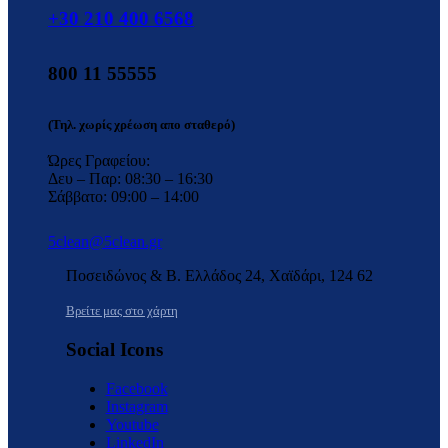
+30 210 400 6568
800 11 55555
(Τηλ. χωρίς χρέωση απο σταθερό)
Ώρες Γραφείου:
Δευ – Παρ: 08:30 – 16:30
Σάββατο: 09:00 – 14:00
5clean@5clean.gr
Ποσειδώνος & Β. Ελλάδος 24, Χαϊδάρι, 124 62
Βρείτε μας στο χάρτη
Social Icons
Facebook
Instagram
Youtube
LinkedIn