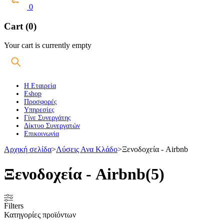
0
Cart (0)
Your cart is currently empty
Η Εταιρεία
Eshop
Προσφορές
Υπηρεσίες
Γίνε Συνεργάτης
Δίκτυο Συνεργατών
Επικοινωνία
Αρχική σελίδα
>
Λύσεις Ανα Κλάδο
>
Ξενοδοχεία - Airbnb
Ξενοδοχεία - Airbnb
(5)
Filters
Κατηγορίες προϊόντων