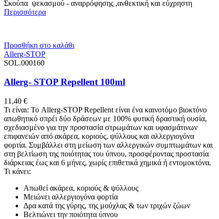
Σκούπα ψεκασμού - αναρρόφησης ,ανθεκτική και εύχρηστη
Περισσότερα
Προσθήκη στο καλάθι
Allerg-STOP
SOL.000160
Allerg- STOP Repellent 100ml
11,40
€
Τι είναι: Το Allerg-STOP Repellent είναι ένα καινοτόμο βιοκτόνο
απωθητικό σπρέι δύο δράσεων με 100% φυτική δραστική ουσία,
σχεδιασμένο για την προστασία στρωμάτων και υφασμάτινων
επιφανειών από ακάρεα, κοριούς, ψύλλους και αλλεργιογόνα
φορτία. Συμβάλλει στη μείωση των αλλεργικών συμπτωμάτων και
στη βελτίωση της ποιότητας του ύπνου, προσφέροντας προστασία
διάρκειας έως και 6 μήνες, χωρίς επιθετικά χημικά ή εντομοκτόνα.
Τι κάνει:
Απωθεί ακάρεα, κοριούς & ψύλλους
Μειώνει αλλεργιογόνα φορτία
Δρα κατά της γύρης, της μούχλας & των τριχών ζώων
Βελτιώνει την ποιότητα ύπνου