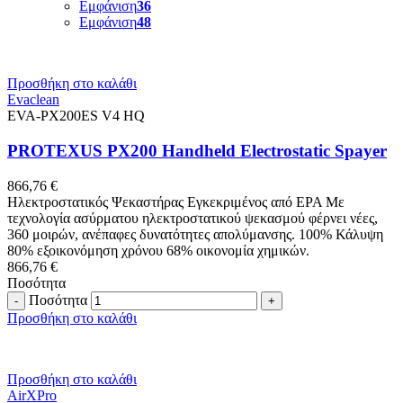
Εμφάνιση
36
Εμφάνιση
48
Προσθήκη στο καλάθι
Evaclean
EVA-PX200ES V4 HQ
PROTEXUS PX200 Handheld Electrostatic Spayer
866,76
€
Ηλεκτροστατικός Ψεκαστήρας Εγκεκριμένος από EPA Με
τεχνολογία ασύρματου ηλεκτροστατικού ψεκασμού φέρνει νέες,
360 μοιρών, ανέπαφες δυνατότητες απολύμανσης. 100% Κάλυψη
80% εξοικονόμηση χρόνου 68% οικονομία χημικών.
866,76
€
Ποσότητα
Ποσότητα
Προσθήκη στο καλάθι
Προσθήκη στο καλάθι
AirXPro