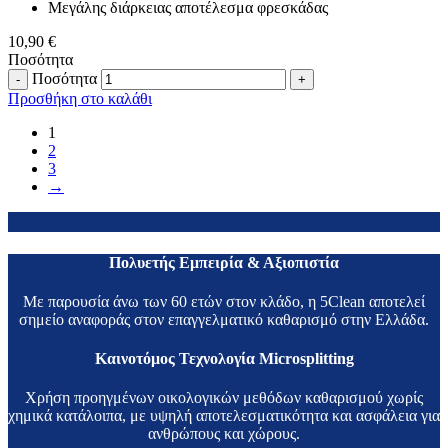
Μεγάλης διάρκειας αποτέλεσμα φρεσκάδας
10,90
€
Ποσότητα
Ποσότητα
Προσθήκη στο καλάθι
1
2
3
→
Πολυετής Εμπειρία & Αξιοπιστία
Με παρουσία άνω των 60 ετών στον κλάδο, η 5Clean αποτελεί
σημείο αναφοράς στον επαγγελματικό καθαρισμό στην Ελλάδα.
Καινοτόμος Τεχνολογία Microsplitting
Χρήση προηγμένων οικολογικών μεθόδων καθαρισμού χωρίς
χημικά κατάλοιπα, με υψηλή αποτελεσματικότητα και ασφάλεια για
ανθρώπους και χώρους.