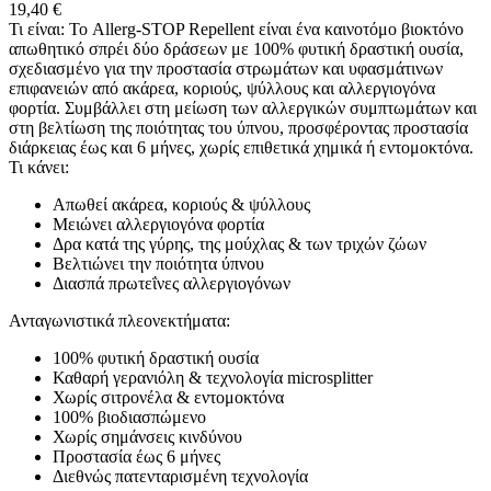
19,40
€
Τι είναι: Το Allerg-STOP Repellent είναι ένα καινοτόμο βιοκτόνο
απωθητικό σπρέι δύο δράσεων με 100% φυτική δραστική ουσία,
σχεδιασμένο για την προστασία στρωμάτων και υφασμάτινων
επιφανειών από ακάρεα, κοριούς, ψύλλους και αλλεργιογόνα
φορτία. Συμβάλλει στη μείωση των αλλεργικών συμπτωμάτων και
στη βελτίωση της ποιότητας του ύπνου, προσφέροντας προστασία
διάρκειας έως και 6 μήνες, χωρίς επιθετικά χημικά ή εντομοκτόνα.
Τι κάνει:
Απωθεί ακάρεα, κοριούς & ψύλλους
Μειώνει αλλεργιογόνα φορτία
Δρα κατά της γύρης, της μούχλας & των τριχών ζώων
Βελτιώνει την ποιότητα ύπνου
Διασπά πρωτεΐνες αλλεργιογόνων
Ανταγωνιστικά πλεονεκτήματα:
100% φυτική δραστική ουσία
Καθαρή γερανιόλη & τεχνολογία microsplitter
Χωρίς σιτρονέλα & εντομοκτόνα
100% βιοδιασπώμενο
Χωρίς σημάνσεις κινδύνου
Προστασία έως 6 μήνες
Διεθνώς πατενταρισμένη τεχνολογία