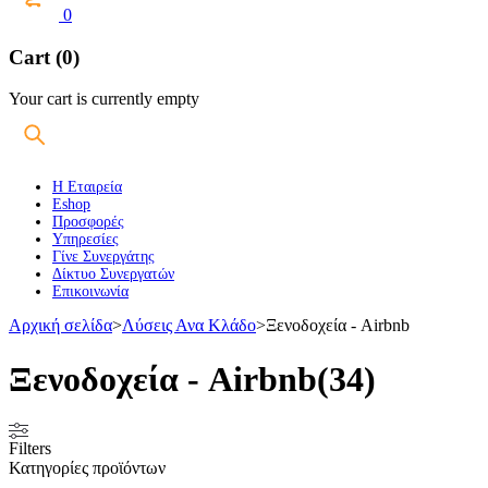
0
Cart (0)
Your cart is currently empty
Η Εταιρεία
Eshop
Προσφορές
Υπηρεσίες
Γίνε Συνεργάτης
Δίκτυο Συνεργατών
Επικοινωνία
Αρχική σελίδα
>
Λύσεις Ανα Κλάδο
>
Ξενοδοχεία - Airbnb
Ξενοδοχεία - Airbnb
(34)
Filters
Κατηγορίες προϊόντων