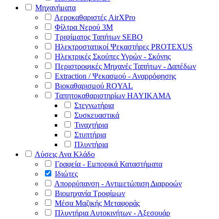
Μηχανήματα
Αεροκαθαριστές AirXPro
Φίλτρα Νερού 3M
Τριψίματος Ταπήτων SEBO
Ηλεκτροστατικοί Ψεκαστήρες PROTEXUS
Ηλεκτρικές Σκούπες Υγρών - Σκόνης
Περιστροφικές Μηχανές Ταπήτων - Δαπέδων
Extraction / Ψεκασμού - Αναρρόφησης
Βιοκαθαρισμού ROYAL
Ταπητοκαθαριστηρίων HAYIKAMA
Στεγνωτήρια
Συσκευαστικά
Τιναχτήρια
Στυπτήρια
Πλυντήρια
Λύσεις Ανα Κλάδο
Γραφεία - Εμπορικά Καταστήματα
Ιδιώτες
Απορρύπανση - Αντιμετώπιση Διαρροών
Βιομηχανία Τροφίμων
Μέσα Μαζικής Μεταφοράς
Πλυντήρια Αυτοκινήτων - Αξεσουάρ