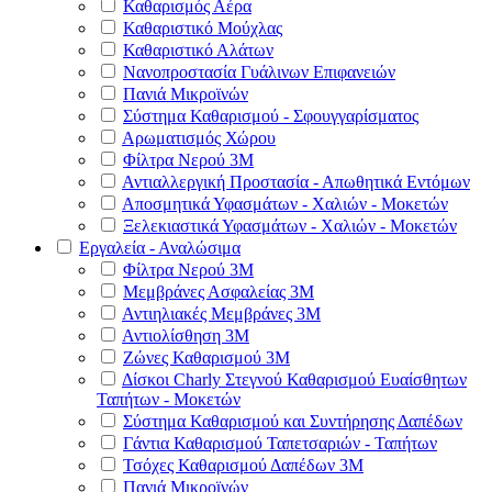
Καθαρισμός Αέρα
Καθαριστικό Μούχλας
Καθαριστικό Αλάτων
Νανοπροστασία Γυάλινων Επιφανειών
Πανιά Μικροϊνών
Σύστημα Καθαρισμού - Σφουγγαρίσματος
Αρωματισμός Χώρου
Φίλτρα Νερού 3Μ
Αντιαλλεργική Προστασία - Απωθητικά Εντόμων
Αποσμητικά Υφασμάτων - Χαλιών - Μοκετών
Ξελεκιαστικά Υφασμάτων - Χαλιών - Μοκετών
Εργαλεία - Αναλώσιμα
Φίλτρα Νερού 3Μ
Μεμβράνες Ασφαλείας 3Μ
Αντιηλιακές Μεμβράνες 3Μ
Αντιολίσθηση 3Μ
Ζώνες Καθαρισμού 3Μ
Δίσκοι Charly Στεγνού Καθαρισμού Ευαίσθητων
Ταπήτων - Μοκετών
Σύστημα Καθαρισμού και Συντήρησης Δαπέδων
Γάντια Καθαρισμού Ταπετσαριών - Ταπήτων
Τσόχες Καθαρισμού Δαπέδων 3Μ
Πανιά Μικροϊνών