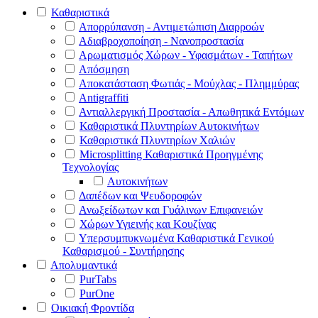
Καθαριστικά
Απορρύπανση - Αντιμετώπιση Διαρροών
Αδιαβροχοποίηση - Νανοπροστασία
Αρωματισμός Χώρων - Υφασμάτων - Ταπήτων
Απόσμηση
Αποκατάσταση Φωτιάς - Μούχλας - Πλημμύρας
Antigraffiti
Αντιαλλεργική Προστασία - Απωθητικά Εντόμων
Καθαριστικά Πλυντηρίων Αυτοκινήτων
Καθαριστικά Πλυντηρίων Χαλιών
Microsplitting Καθαριστικά Προηγμένης
Τεχνολογίας
Αυτοκινήτων
Δαπέδων και Ψευδοροφών
Ανωξείδωτων και Γυάλινων Επιφανειών
Χώρων Υγιεινής και Κουζίνας
Υπερσυμπυκνωμένα Καθαριστικά Γενικού
Καθαρισμού - Συντήρησης
Απολυμαντικά
PurTabs
PurOne
Οικιακή Φροντίδα