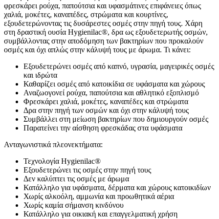
φρεσκάρει ρούχα, παπούτσια και υφασμάτινες επιφάνειες όπως
χαλιά, μοκέτες, καναπέδες, στρώματα και κουρτίνες,
εξουδετερώνοντας τις δυσάρεστες οσμές στην πηγή τους. Χάρη
στη δραστική ουσία Hygienilac®, δρα ως εξουδετερωτής οσμών,
συμβάλλοντας στην αποδόμηση των βακτηρίων που προκαλούν
οσμές και όχι απλώς στην κάλυψή τους με άρωμα. Τι κάνει:
Εξουδετερώνει οσμές από καπνό, υγρασία, μαγειρικές οσμές
και ιδρώτα
Καθαρίζει οσμές από κατοικίδια σε υφάσματα και χώρους
Αναζωογονεί ρούχα, παπούτσια και αθλητικό εξοπλισμό
Φρεσκάρει χαλιά, μοκέτες, καναπέδες και στρώματα
Δρα στην πηγή των οσμών και όχι στην κάλυψή τους
Συμβάλλει στη μείωση βακτηρίων που δημιουργούν οσμές
Παρατείνει την αίσθηση φρεσκάδας στα υφάσματα
Ανταγωνιστικά πλεονεκτήματα:
Τεχνολογία Hygienilac®
Εξουδετερώνει τις οσμές στην πηγή τους
Δεν καλύπτει τις οσμές με άρωμα
Κατάλληλο για υφάσματα, δέρματα και χώρους κατοικιδίων
Χωρίς αλκοόλη, αμμωνία και προωθητικά αέρια
Χωρίς καμία σήμανση κινδύνου
Κατάλληλο για οικιακή και επαγγελματική χρήση