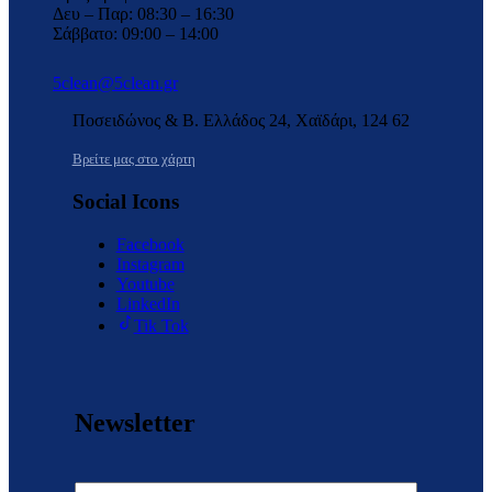
Δευ – Παρ: 08:30 – 16:30
Σάββατο: 09:00 – 14:00
5clean@5clean.gr
Ποσειδώνος & Β. Ελλάδος 24, Χαϊδάρι, 124 62
Βρείτε μας στο χάρτη
Social Icons
Facebook
Instagram
Youtube
LinkedIn
Tik Tok
Newsletter