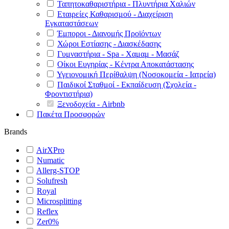
Ταπητοκαθαριστήρια - Πλυντήρια Χαλιών
Εταιρείες Καθαρισμού - Διαχείριση
Εγκαταστάσεων
Έμποροι - Διανομής Προϊόντων
Χώροι Εστίασης - Διασκέδασης
Γυμναστήρια - Spa - Χαμαμ - Μασάζ
Οίκοι Ευγηρίας - Κέντρα Αποκατάστασης
Υγειονομική Περίθαλψη (Νοσοκομεία - Ιατρεία)
Παιδικοί Σταθμοί - Εκπαίδευση (Σχολεία -
Φροντιστήρια)
Ξενοδοχεία - Airbnb
Πακέτα Προσφορών
Brands
AirXPro
Numatic
Allerg-STOP
Solufresh
Royal
Microsplitting
Reflex
Zer0%