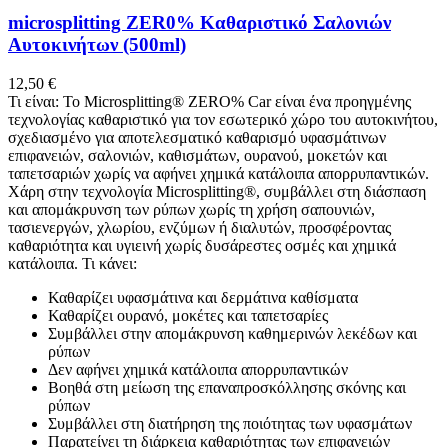
microsplitting ΖΕR0% Καθαριστικό Σαλονιών
Αυτοκινήτων (500ml)
12,50
€
Τι είναι: Το Microsplitting® ZERO% Car είναι ένα προηγμένης
τεχνολογίας καθαριστικό για τον εσωτερικό χώρο του αυτοκινήτου,
σχεδιασμένο για αποτελεσματικό καθαρισμό υφασμάτινων
επιφανειών, σαλονιών, καθισμάτων, ουρανού, μοκετών και
ταπετσαριών χωρίς να αφήνει χημικά κατάλοιπα απορρυπαντικών.
Χάρη στην τεχνολογία Microsplitting®, συμβάλλει στη διάσπαση
και απομάκρυνση των ρύπων χωρίς τη χρήση σαπουνιών,
τασιενεργών, χλωρίου, ενζύμων ή διαλυτών, προσφέροντας
καθαριότητα και υγιεινή χωρίς δυσάρεστες οσμές και χημικά
κατάλοιπα. Τι κάνει:
Καθαρίζει υφασμάτινα και δερμάτινα καθίσματα
Καθαρίζει ουρανό, μοκέτες και ταπετσαρίες
Συμβάλλει στην απομάκρυνση καθημερινών λεκέδων και
ρύπων
Δεν αφήνει χημικά κατάλοιπα απορρυπαντικών
Βοηθά στη μείωση της επαναπροσκόλλησης σκόνης και
ρύπων
Συμβάλλει στη διατήρηση της ποιότητας των υφασμάτων
Παρατείνει τη διάρκεια καθαριότητας των επιφανειών