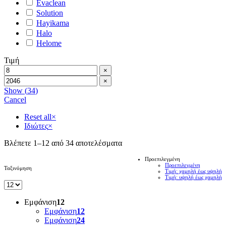
Evaclean
Solution
Hayikama
Halo
Helome
Τιμή
×
×
Show
(
34
)
Cancel
Reset all
×
Ιδιώτες
×
Βλέπετε 1–12 από 34 αποτελέσματα
Προεπιλεγμένη
Προεπιλεγμένη
Ταξινόμηση
Τιμή: χαμηλή έως υψηλή
Τιμή: υψηλή έως χαμηλή
Εμφάνιση
12
Εμφάνιση
12
Εμφάνιση
24