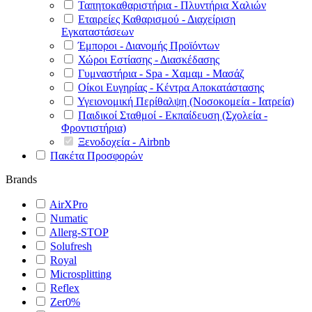
Ταπητοκαθαριστήρια - Πλυντήρια Χαλιών
Εταιρείες Καθαρισμού - Διαχείριση
Εγκαταστάσεων
Έμποροι - Διανομής Προϊόντων
Χώροι Εστίασης - Διασκέδασης
Γυμναστήρια - Spa - Χαμαμ - Μασάζ
Οίκοι Ευγηρίας - Κέντρα Αποκατάστασης
Υγειονομική Περίθαλψη (Νοσοκομεία - Ιατρεία)
Παιδικοί Σταθμοί - Εκπαίδευση (Σχολεία -
Φροντιστήρια)
Ξενοδοχεία - Airbnb
Πακέτα Προσφορών
Brands
AirXPro
Numatic
Allerg-STOP
Solufresh
Royal
Microsplitting
Reflex
Zer0%