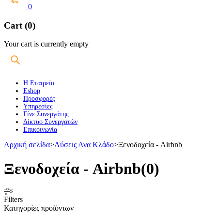
0
Cart (0)
Your cart is currently empty
Η Εταιρεία
Eshop
Προσφορές
Υπηρεσίες
Γίνε Συνεργάτης
Δίκτυο Συνεργατών
Επικοινωνία
Αρχική σελίδα
>
Λύσεις Ανα Κλάδο
>
Ξενοδοχεία - Airbnb
Ξενοδοχεία - Airbnb
(0)
Filters
Κατηγορίες προϊόντων