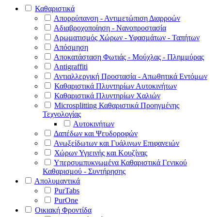
Καθαριστικά
Απορρύπανση - Αντιμετώπιση Διαρροών
Αδιαβροχοποίηση - Νανοπροστασία
Αρωματισμός Χώρων - Υφασμάτων - Ταπήτων
Απόσμηση
Αποκατάσταση Φωτιάς - Μούχλας - Πλημμύρας
Antigraffiti
Αντιαλλεργική Προστασία - Απωθητικά Εντόμων
Καθαριστικά Πλυντηρίων Αυτοκινήτων
Καθαριστικά Πλυντηρίων Χαλιών
Microsplitting Καθαριστικά Προηγμένης
Τεχνολογίας
Αυτοκινήτων
Δαπέδων και Ψευδοροφών
Ανωξείδωτων και Γυάλινων Επιφανειών
Χώρων Υγιεινής και Κουζίνας
Υπερσυμπυκνωμένα Καθαριστικά Γενικού
Καθαρισμού - Συντήρησης
Απολυμαντικά
PurTabs
PurOne
Οικιακή Φροντίδα