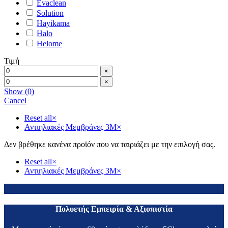
Evaclean
Solution
Hayikama
Halo
Helome
Τιμή
×
×
Show
(
0
)
Cancel
Reset all
×
Αντιηλιακές Μεμβράνες 3Μ
×
Δεν βρέθηκε κανένα προϊόν που να ταιριάζει με την επιλογή σας.
Reset all
×
Αντιηλιακές Μεμβράνες 3Μ
×
Πολυετής Εμπειρία & Αξιοπιστία