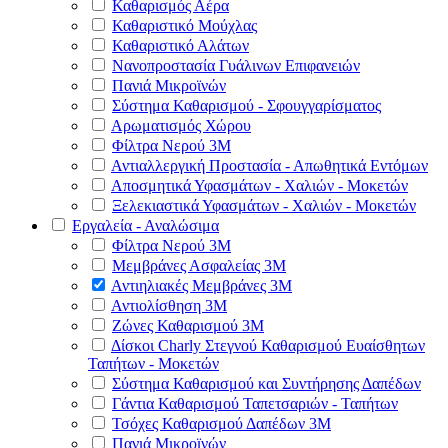
Καθαρισμός Αέρα
Καθαριστικό Μούχλας
Καθαριστικό Αλάτων
Νανοπροστασία Γυάλινων Επιφανειών
Πανιά Μικροϊνών
Σύστημα Καθαρισμού - Σφουγγαρίσματος
Αρωματισμός Χώρου
Φίλτρα Νερού 3Μ
Αντιαλλεργική Προστασία - Απωθητικά Εντόμων
Αποσμητικά Υφασμάτων - Χαλιών - Μοκετών
Ξελεκιαστικά Υφασμάτων - Χαλιών - Μοκετών
Εργαλεία - Αναλώσιμα
Φίλτρα Νερού 3Μ
Μεμβράνες Ασφαλείας 3Μ
Αντιηλιακές Μεμβράνες 3Μ
Αντιολίσθηση 3Μ
Ζώνες Καθαρισμού 3Μ
Δίσκοι Charly Στεγνού Καθαρισμού Ευαίσθητων
Ταπήτων - Μοκετών
Σύστημα Καθαρισμού και Συντήρησης Δαπέδων
Γάντια Καθαρισμού Ταπετσαριών - Ταπήτων
Τσόχες Καθαρισμού Δαπέδων 3Μ
Πανιά Μικροϊνών