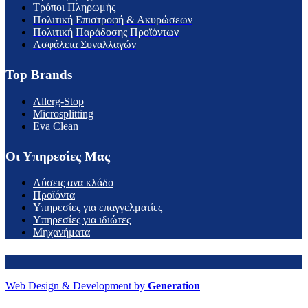
Τρόποι Πληρωμής
Πολιτική Επιστροφή & Ακυρώσεων
Πολιτική Παράδοσης Προϊόντων
Ασφάλεια Συναλλαγών
Top Brands
Allerg-Stop
Microsplitting
Eva Clean
Οι Υπηρεσίες Μας
Λύσεις ανα κλάδο
Προϊόντα
Υπηρεσίες για επαγγελματίες
Υπηρεσίες για ιδιώτες
Μηχανήματα
Web Design & Development by
Generation