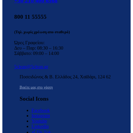
+30 210 400 6568
800 11 55555
(Τηλ. χωρίς χρέωση απο σταθερό)
Ώρες Γραφείου:
Δευ – Παρ: 08:30 – 16:30
Σάββατο: 09:00 – 14:00
5clean@5clean.gr
Ποσειδώνος & Β. Ελλάδος 24, Χαϊδάρι, 124 62
Βρείτε μας στο χάρτη
Social Icons
Facebook
Instagram
Youtube
LinkedIn
Tik Tok