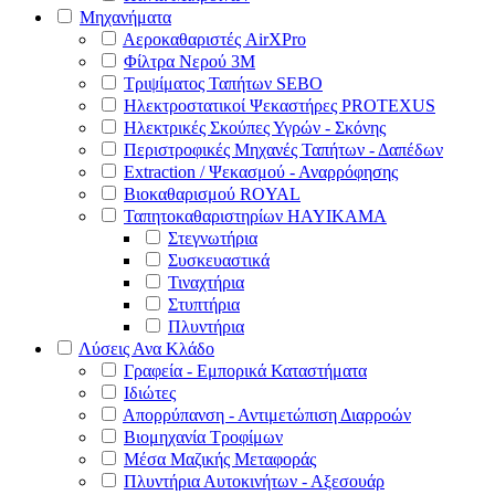
Μηχανήματα
Αεροκαθαριστές AirXPro
Φίλτρα Νερού 3M
Τριψίματος Ταπήτων SEBO
Ηλεκτροστατικοί Ψεκαστήρες PROTEXUS
Ηλεκτρικές Σκούπες Υγρών - Σκόνης
Περιστροφικές Μηχανές Ταπήτων - Δαπέδων
Extraction / Ψεκασμού - Αναρρόφησης
Βιοκαθαρισμού ROYAL
Ταπητοκαθαριστηρίων HAYIKAMA
Στεγνωτήρια
Συσκευαστικά
Τιναχτήρια
Στυπτήρια
Πλυντήρια
Λύσεις Ανα Κλάδο
Γραφεία - Εμπορικά Καταστήματα
Ιδιώτες
Απορρύπανση - Αντιμετώπιση Διαρροών
Βιομηχανία Τροφίμων
Μέσα Μαζικής Μεταφοράς
Πλυντήρια Αυτοκινήτων - Αξεσουάρ