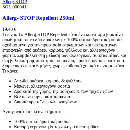
Allerg-STOP
SOL.000041
Allerg- STOP Repellent 250ml
19,40
€
Τι είναι: Το Allerg-STOP Repellent είναι ένα καινοτόμο βιοκτόνο
απωθητικό σπρέι δύο δράσεων με 100% φυτική δραστική ουσία,
σχεδιασμένο για την προστασία στρωμάτων και υφασμάτινων
επιφανειών από ακάρεα, κοριούς, ψύλλους και αλλεργιογόνα
φορτία. Συμβάλλει στη μείωση των αλλεργικών συμπτωμάτων και
στη βελτίωση της ποιότητας του ύπνου, προσφέροντας προστασία
διάρκειας έως και 6 μήνες, χωρίς επιθετικά χημικά ή εντομοκτόνα.
Τι κάνει:
Απωθεί ακάρεα, κοριούς & ψύλλους
Μειώνει αλλεργιογόνα φορτία
Δρα κατά της γύρης, της μούχλας & των τριχών ζώων
Βελτιώνει την ποιότητα ύπνου
Διασπά πρωτεΐνες αλλεργιογόνων
Ανταγωνιστικά πλεονεκτήματα:
100% φυτική δραστική ουσία
Καθαρή γερανιόλη & τεχνολογία microsplitter