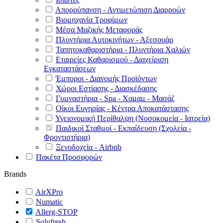
Απορρύπανση - Αντιμετώπιση Διαρροών
Βιομηχανία Τροφίμων
Μέσα Μαζικής Μεταφοράς
Πλυντήρια Αυτοκινήτων - Αξεσουάρ
Ταπητοκαθαριστήρια - Πλυντήρια Χαλιών
Εταιρείες Καθαρισμού - Διαχείριση
Εγκαταστάσεων
Έμποροι - Διανομής Προϊόντων
Χώροι Εστίασης - Διασκέδασης
Γυμναστήρια - Spa - Χαμαμ - Μασάζ
Οίκοι Ευγηρίας - Κέντρα Αποκατάστασης
Υγειονομική Περίθαλψη (Νοσοκομεία - Ιατρεία)
Παιδικοί Σταθμοί - Εκπαίδευση (Σχολεία -
Φροντιστήρια)
Ξενοδοχεία - Airbnb
Πακέτα Προσφορών
Brands
AirXPro
Numatic
Allerg-STOP
Solufresh