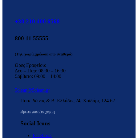
+30 210 400 6568
800 11 55555
(Τηλ. χωρίς χρέωση απο σταθερό)
Ώρες Γραφείου:
Δευ – Παρ: 08:30 – 16:30
Σάββατο: 09:00 – 14:00
5clean@5clean.gr
Ποσειδώνος & Β. Ελλάδος 24, Χαϊδάρι, 124 62
Βρείτε μας στο χάρτη
Social Icons
Facebook