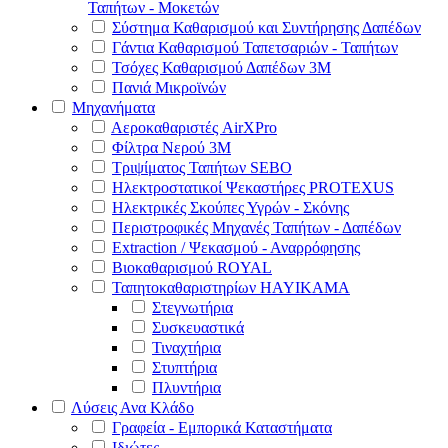
Ταπήτων - Μοκετών
Σύστημα Καθαρισμού και Συντήρησης Δαπέδων
Γάντια Καθαρισμού Ταπετσαριών - Ταπήτων
Τσόχες Καθαρισμού Δαπέδων 3Μ
Πανιά Μικροϊνών
Μηχανήματα
Αεροκαθαριστές AirXPro
Φίλτρα Νερού 3M
Τριψίματος Ταπήτων SEBO
Ηλεκτροστατικοί Ψεκαστήρες PROTEXUS
Ηλεκτρικές Σκούπες Υγρών - Σκόνης
Περιστροφικές Μηχανές Ταπήτων - Δαπέδων
Extraction / Ψεκασμού - Αναρρόφησης
Βιοκαθαρισμού ROYAL
Ταπητοκαθαριστηρίων HAYIKAMA
Στεγνωτήρια
Συσκευαστικά
Τιναχτήρια
Στυπτήρια
Πλυντήρια
Λύσεις Ανα Κλάδο
Γραφεία - Εμπορικά Καταστήματα
Ιδιώτες