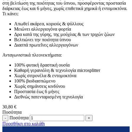
στη βελτίωση της ποιότητας του ύπνου, προσφέροντας προστασία
διάρκειας έως και 6 μήνες, χωρίς επιθετικά χημικά ή εντομοκτόνα.
Τι κάνει:
Απωθεί ακάρεα, κοριούς & ψύλλους
Μειώνει αλλεργιογόνα φορτία
Δρα κατά της γύρης, της μούχλας & των τριχών ζώων
Βελτιώνει την ποιότητα ύπνου
Διασπά πρωτεΐνες αλλεργιογόνων
Ανταγωνιστικά πλεονεκτήματα:
100% φυτική δραστική ουσία
Καθαρή γερανιόλη & τεχνολογία microsplitter
Χωρίς σιτρονέλα & εντομοκτόνα
100% βιοδιασπώμενο
Χωρίς σημάνσεις κινδύνου
Προστασία έως 6 μήνες
Διεθνώς πατενταρισμένη τεχνολογία
30,80
€
Ποσότητα
Ποσότητα
Προσθήκη στο καλάθι