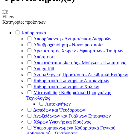
Filters
Κατηγορίες προϊόντων
Καθαριστικά
Απορρύπανση - Αντιμετώπιση Διαρροών
Αδιαβροχοποίηση - Νανοπροστασία
Αρωματισμός Χώρων - Υφασμάτων - Ταπήτων
Απόσμηση
Αποκατάσταση Φωτιάς - Μούχλας - Πλημμύρας
Antigraffiti
Αντιαλλεργική Προστασία - Απωθητικά Εντόμων
Καθαριστικά Πλυντηρίων Αυτοκινήτων
Καθαριστικά Πλυντηρίων Χαλιών
Microsplitting Καθαριστικά Προηγμένης
Τεχνολογίας
Αυτοκινήτων
Δαπέδων και Ψευδοροφών
Ανωξείδωτων και Γυάλινων Επιφανειών
Χώρων Υγιεινής και Κουζίνας
Υπερσυμπυκνωμένα Καθαριστικά Γενικού
Καθαρισμού - Συντήρησης