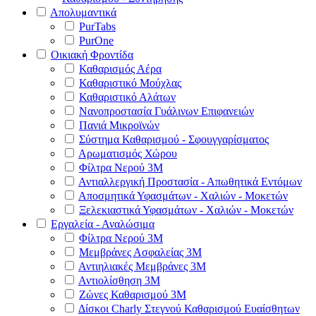
Απολυμαντικά
PurTabs
PurOne
Οικιακή Φροντίδα
Καθαρισμός Αέρα
Καθαριστικό Μούχλας
Καθαριστικό Αλάτων
Νανοπροστασία Γυάλινων Επιφανειών
Πανιά Μικροϊνών
Σύστημα Καθαρισμού - Σφουγγαρίσματος
Αρωματισμός Χώρου
Φίλτρα Νερού 3Μ
Αντιαλλεργική Προστασία - Απωθητικά Εντόμων
Αποσμητικά Υφασμάτων - Χαλιών - Μοκετών
Ξελεκιαστικά Υφασμάτων - Χαλιών - Μοκετών
Εργαλεία - Αναλώσιμα
Φίλτρα Νερού 3Μ
Μεμβράνες Ασφαλείας 3Μ
Αντιηλιακές Μεμβράνες 3Μ
Αντιολίσθηση 3Μ
Ζώνες Καθαρισμού 3Μ
Δίσκοι Charly Στεγνού Καθαρισμού Ευαίσθητων