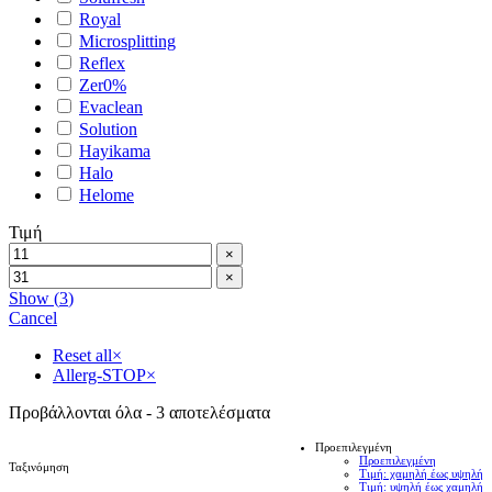
Royal
Microsplitting
Reflex
Zer0%
Evaclean
Solution
Hayikama
Halo
Helome
Τιμή
×
×
Show
(
3
)
Cancel
Reset all
×
Allerg-STOP
×
Προβάλλονται όλα - 3 αποτελέσματα
Προεπιλεγμένη
Προεπιλεγμένη
Ταξινόμηση
Τιμή: χαμηλή έως υψηλή
Τιμή: υψηλή έως χαμηλή