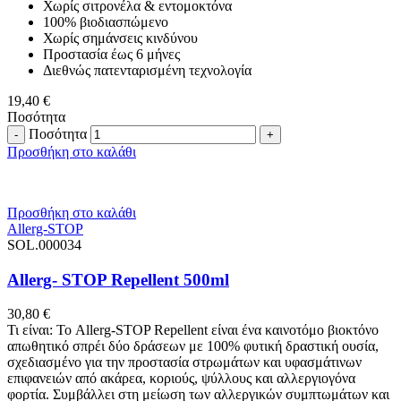
Χωρίς σιτρονέλα & εντομοκτόνα
100% βιοδιασπώμενο
Χωρίς σημάνσεις κινδύνου
Προστασία έως 6 μήνες
Διεθνώς πατενταρισμένη τεχνολογία
19,40
€
Ποσότητα
Ποσότητα
Προσθήκη στο καλάθι
Προσθήκη στο καλάθι
Allerg-STOP
SOL.000034
Allerg- STOP Repellent 500ml
30,80
€
Τι είναι: Το Allerg-STOP Repellent είναι ένα καινοτόμο βιοκτόνο
απωθητικό σπρέι δύο δράσεων με 100% φυτική δραστική ουσία,
σχεδιασμένο για την προστασία στρωμάτων και υφασμάτινων
επιφανειών από ακάρεα, κοριούς, ψύλλους και αλλεργιογόνα
φορτία. Συμβάλλει στη μείωση των αλλεργικών συμπτωμάτων και