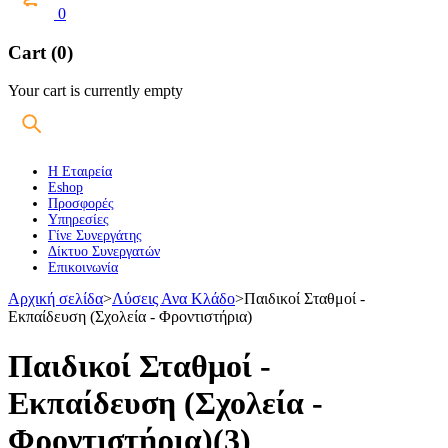
0
Cart (0)
Your cart is currently empty
Η Εταιρεία
Eshop
Προσφορές
Υπηρεσίες
Γίνε Συνεργάτης
Δίκτυο Συνεργατών
Επικοινωνία
Αρχική σελίδα
>
Λύσεις Ανα Κλάδο
>
Παιδικοί Σταθμοί -
Εκπαίδευση (Σχολεία - Φροντιστήρια)
Παιδικοί Σταθμοί -
Εκπαίδευση (Σχολεία -
Φροντιστήρια)
(3)