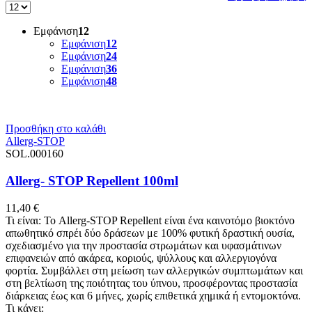
Εμφάνιση
12
Εμφάνιση
12
Εμφάνιση
24
Εμφάνιση
36
Εμφάνιση
48
Προσθήκη στο καλάθι
Allerg-STOP
SOL.000160
Allerg- STOP Repellent 100ml
11,40
€
Τι είναι: Το Allerg-STOP Repellent είναι ένα καινοτόμο βιοκτόνο
απωθητικό σπρέι δύο δράσεων με 100% φυτική δραστική ουσία,
σχεδιασμένο για την προστασία στρωμάτων και υφασμάτινων
επιφανειών από ακάρεα, κοριούς, ψύλλους και αλλεργιογόνα
φορτία. Συμβάλλει στη μείωση των αλλεργικών συμπτωμάτων και
στη βελτίωση της ποιότητας του ύπνου, προσφέροντας προστασία
διάρκειας έως και 6 μήνες, χωρίς επιθετικά χημικά ή εντομοκτόνα.
Τι κάνει: