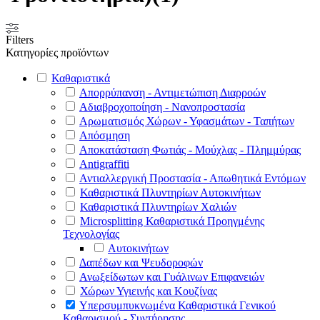
Filters
Κατηγορίες προϊόντων
Καθαριστικά
Απορρύπανση - Αντιμετώπιση Διαρροών
Αδιαβροχοποίηση - Νανοπροστασία
Αρωματισμός Χώρων - Υφασμάτων - Ταπήτων
Απόσμηση
Αποκατάσταση Φωτιάς - Μούχλας - Πλημμύρας
Antigraffiti
Αντιαλλεργική Προστασία - Απωθητικά Εντόμων
Καθαριστικά Πλυντηρίων Αυτοκινήτων
Καθαριστικά Πλυντηρίων Χαλιών
Microsplitting Καθαριστικά Προηγμένης
Τεχνολογίας
Αυτοκινήτων
Δαπέδων και Ψευδοροφών
Ανωξείδωτων και Γυάλινων Επιφανειών
Χώρων Υγιεινής και Κουζίνας
Υπερσυμπυκνωμένα Καθαριστικά Γενικού
Καθαρισμού - Συντήρησης