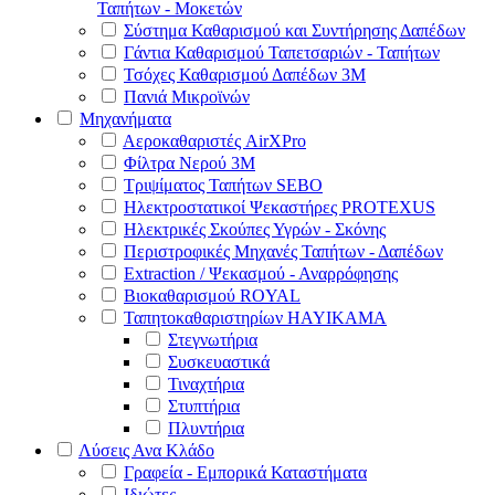
Ταπήτων - Μοκετών
Σύστημα Καθαρισμού και Συντήρησης Δαπέδων
Γάντια Καθαρισμού Ταπετσαριών - Ταπήτων
Τσόχες Καθαρισμού Δαπέδων 3Μ
Πανιά Μικροϊνών
Μηχανήματα
Αεροκαθαριστές AirXPro
Φίλτρα Νερού 3M
Τριψίματος Ταπήτων SEBO
Ηλεκτροστατικοί Ψεκαστήρες PROTEXUS
Ηλεκτρικές Σκούπες Υγρών - Σκόνης
Περιστροφικές Μηχανές Ταπήτων - Δαπέδων
Extraction / Ψεκασμού - Αναρρόφησης
Βιοκαθαρισμού ROYAL
Ταπητοκαθαριστηρίων HAYIKAMA
Στεγνωτήρια
Συσκευαστικά
Τιναχτήρια
Στυπτήρια
Πλυντήρια
Λύσεις Ανα Κλάδο
Γραφεία - Εμπορικά Καταστήματα
Ιδιώτες