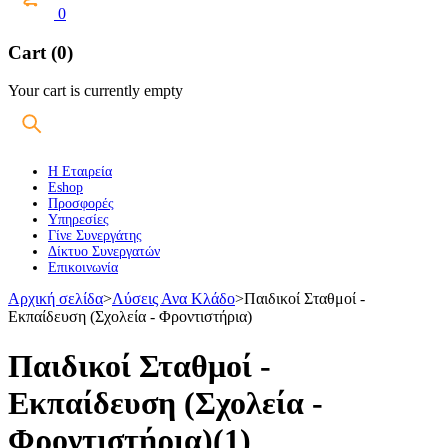
0
Cart (0)
Your cart is currently empty
Η Εταιρεία
Eshop
Προσφορές
Υπηρεσίες
Γίνε Συνεργάτης
Δίκτυο Συνεργατών
Επικοινωνία
Αρχική σελίδα
>
Λύσεις Ανα Κλάδο
>
Παιδικοί Σταθμοί -
Εκπαίδευση (Σχολεία - Φροντιστήρια)
Παιδικοί Σταθμοί -
Εκπαίδευση (Σχολεία -
Φροντιστήρια)
(1)