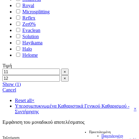
Royal
Microsplitting
Reflex
Zer0%
Evaclean
Solution
Hayikama
Halo
Helome
Τιμή
×
×
Show
(
1
)
Cancel
Reset all
×
Υπερσυμπυκνωμένα Καθαριστικά Γενικού Καθαρισμού -
×
Συντήρησης
Εμφάνιση του μοναδικού αποτελέσματος
Προεπιλεγμένη
Προεπιλεγμένη
Ταξινόμηση