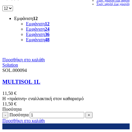
Τιμή: χαμηλή έως υψηλή
Τιμή: υψηλή έως χαμηλή
Εμφάνιση
12
Εμφάνιση
12
Εμφάνιση
24
Εμφάνιση
36
Εμφάνιση
48
Προσθήκη στο καλάθι
Solution
SOL.000094
MULTISOL 1L
11,50
€
Η «πράσινη» εναλλακτική στον καθαρισμό
11,50
€
Ποσότητα
Ποσότητα
Προσθήκη στο καλάθι