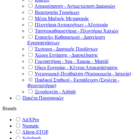
Απορρύπανση - Αντιμετώπιση Διαρροών
Βιομηχανία Τροφίμων
Μέσα Μαζικής Μεταφοράς
Πλυντήρια Αυτοκινήτων - Αξεσουάρ
Ταπητοκαθαριστήρια - Πλυντήρια Χαλιών
Εταιρείες Καθαρισμού - Διαχείριση
Εγκαταστάσεων
Έμποροι - Διανομής Προϊόντων
Χώροι Εστίασης - Διασκέδασης
Γυμναστήρια - Spa - Χαμαμ - Μασάζ
Οίκοι Ευγηρίας - Κέντρα Αποκατάστασης
Υγειονομική Περίθαλψη (Νοσοκομεία - Ιατρεία)
Παιδικοί Σταθμοί - Εκπαίδευση (Σχολεία -
Φροντιστήρια)
Ξενοδοχεία - Airbnb
Πακέτα Προσφορών
Brands
AirXPro
Numatic
Allerg-STOP
Solufresh