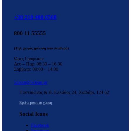
+30 210 400 6568
800 11 55555
(Τηλ. χωρίς χρέωση απο σταθερό)
Ώρες Γραφείου:
Δευ – Παρ: 08:30 – 16:30
Σάββατο: 09:00 – 14:00
5clean@5clean.gr
Ποσειδώνος & Β. Ελλάδος 24, Χαϊδάρι, 124 62
Βρείτε μας στο χάρτη
Social Icons
Facebook
Instagram