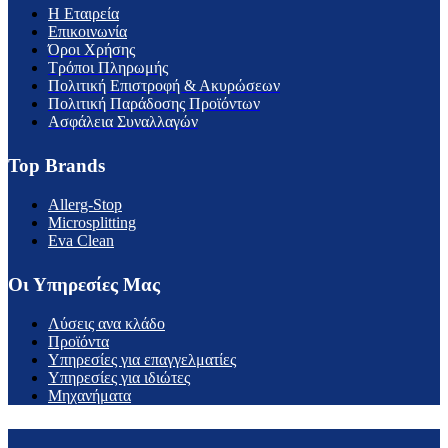
H Εταιρεία
Επικοινωνία
Όροι Χρήσης
Τρόποι Πληρωμής
Πολιτική Επιστροφή & Ακυρώσεων
Πολιτική Παράδοσης Προϊόντων
Ασφάλεια Συναλλαγών
Top Brands
Allerg-Stop
Microsplitting
Eva Clean
Οι Υπηρεσίες Μας
Λύσεις ανα κλάδο
Προϊόντα
Υπηρεσίες για επαγγελματίες
Υπηρεσίες για ιδιώτες
Μηχανήματα