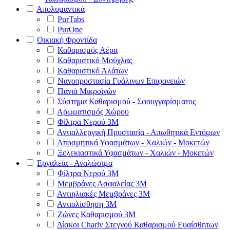
Απολυμαντικά
PurTabs
PurOne
Οικιακή Φροντίδα
Καθαρισμός Αέρα
Καθαριστικό Μούχλας
Καθαριστικό Αλάτων
Νανοπροστασία Γυάλινων Επιφανειών
Πανιά Μικροϊνών
Σύστημα Καθαρισμού - Σφουγγαρίσματος
Αρωματισμός Χώρου
Φίλτρα Νερού 3Μ
Αντιαλλεργική Προστασία - Απωθητικά Εντόμων
Αποσμητικά Υφασμάτων - Χαλιών - Μοκετών
Ξελεκιαστικά Υφασμάτων - Χαλιών - Μοκετών
Εργαλεία - Αναλώσιμα
Φίλτρα Νερού 3Μ
Μεμβράνες Ασφαλείας 3Μ
Αντιηλιακές Μεμβράνες 3Μ
Αντιολίσθηση 3Μ
Ζώνες Καθαρισμού 3Μ
Δίσκοι Charly Στεγνού Καθαρισμού Ευαίσθητων