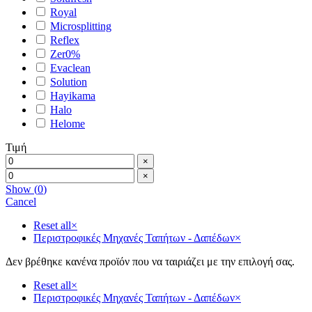
Royal
Microsplitting
Reflex
Zer0%
Evaclean
Solution
Hayikama
Halo
Helome
Τιμή
×
×
Show
(
0
)
Cancel
Reset all
×
Περιστροφικές Μηχανές Ταπήτων - Δαπέδων
×
Δεν βρέθηκε κανένα προϊόν που να ταιριάζει με την επιλογή σας.
Reset all
×
Περιστροφικές Μηχανές Ταπήτων - Δαπέδων
×