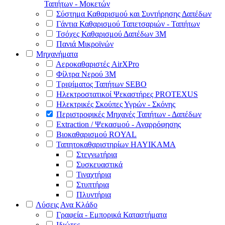
Ταπήτων - Μοκετών
Σύστημα Καθαρισμού και Συντήρησης Δαπέδων
Γάντια Καθαρισμού Ταπετσαριών - Ταπήτων
Τσόχες Καθαρισμού Δαπέδων 3Μ
Πανιά Μικροϊνών
Μηχανήματα
Αεροκαθαριστές AirXPro
Φίλτρα Νερού 3M
Τριψίματος Ταπήτων SEBO
Ηλεκτροστατικοί Ψεκαστήρες PROTEXUS
Ηλεκτρικές Σκούπες Υγρών - Σκόνης
Περιστροφικές Μηχανές Ταπήτων - Δαπέδων
Extraction / Ψεκασμού - Αναρρόφησης
Βιοκαθαρισμού ROYAL
Ταπητοκαθαριστηρίων HAYIKAMA
Στεγνωτήρια
Συσκευαστικά
Τιναχτήρια
Στυπτήρια
Πλυντήρια
Λύσεις Ανα Κλάδο
Γραφεία - Εμπορικά Καταστήματα
Ιδιώτες