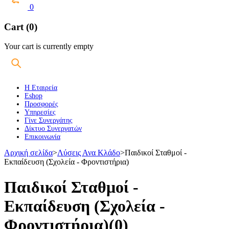
0
Cart (0)
Your cart is currently empty
Η Εταιρεία
Eshop
Προσφορές
Υπηρεσίες
Γίνε Συνεργάτης
Δίκτυο Συνεργατών
Επικοινωνία
Αρχική σελίδα
>
Λύσεις Ανα Κλάδο
>
Παιδικοί Σταθμοί -
Εκπαίδευση (Σχολεία - Φροντιστήρια)
Παιδικοί Σταθμοί -
Εκπαίδευση (Σχολεία -
Φροντιστήρια)
(0)