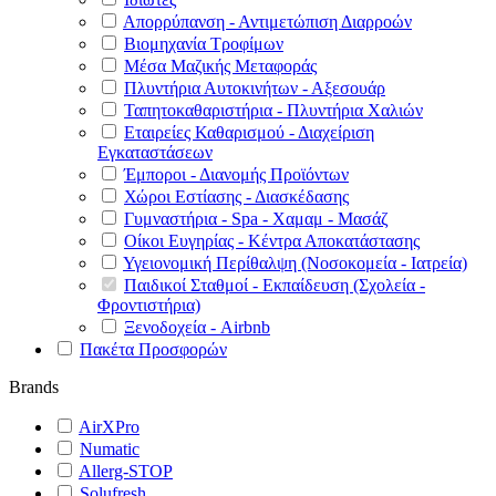
Απορρύπανση - Αντιμετώπιση Διαρροών
Βιομηχανία Τροφίμων
Μέσα Μαζικής Μεταφοράς
Πλυντήρια Αυτοκινήτων - Αξεσουάρ
Ταπητοκαθαριστήρια - Πλυντήρια Χαλιών
Εταιρείες Καθαρισμού - Διαχείριση
Εγκαταστάσεων
Έμποροι - Διανομής Προϊόντων
Χώροι Εστίασης - Διασκέδασης
Γυμναστήρια - Spa - Χαμαμ - Μασάζ
Οίκοι Ευγηρίας - Κέντρα Αποκατάστασης
Υγειονομική Περίθαλψη (Νοσοκομεία - Ιατρεία)
Παιδικοί Σταθμοί - Εκπαίδευση (Σχολεία -
Φροντιστήρια)
Ξενοδοχεία - Airbnb
Πακέτα Προσφορών
Brands
AirXPro
Numatic
Allerg-STOP
Solufresh