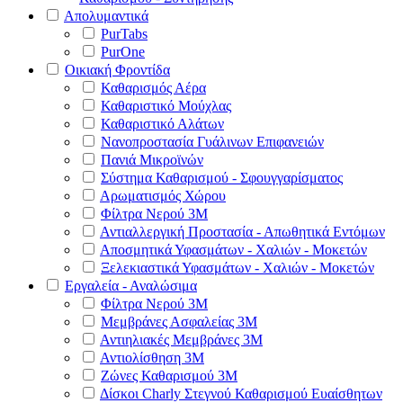
Απολυμαντικά
PurTabs
PurOne
Οικιακή Φροντίδα
Καθαρισμός Αέρα
Καθαριστικό Μούχλας
Καθαριστικό Αλάτων
Νανοπροστασία Γυάλινων Επιφανειών
Πανιά Μικροϊνών
Σύστημα Καθαρισμού - Σφουγγαρίσματος
Αρωματισμός Χώρου
Φίλτρα Νερού 3Μ
Αντιαλλεργική Προστασία - Απωθητικά Εντόμων
Αποσμητικά Υφασμάτων - Χαλιών - Μοκετών
Ξελεκιαστικά Υφασμάτων - Χαλιών - Μοκετών
Εργαλεία - Αναλώσιμα
Φίλτρα Νερού 3Μ
Μεμβράνες Ασφαλείας 3Μ
Αντιηλιακές Μεμβράνες 3Μ
Αντιολίσθηση 3Μ
Ζώνες Καθαρισμού 3Μ
Δίσκοι Charly Στεγνού Καθαρισμού Ευαίσθητων