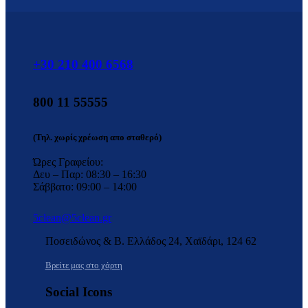
+30 210 400 6568
800 11 55555
(Τηλ. χωρίς χρέωση απο σταθερό)
Ώρες Γραφείου:
Δευ – Παρ: 08:30 – 16:30
Σάββατο: 09:00 – 14:00
5clean@5clean.gr
Ποσειδώνος & Β. Ελλάδος 24, Χαϊδάρι, 124 62
Βρείτε μας στο χάρτη
Social Icons