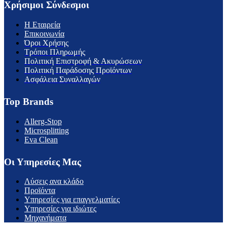
Χρήσιμοι Σύνδεσμοι
H Εταιρεία
Επικοινωνία
Όροι Χρήσης
Τρόποι Πληρωμής
Πολιτική Επιστροφή & Ακυρώσεων
Πολιτική Παράδοσης Προϊόντων
Ασφάλεια Συναλλαγών
Top Brands
Allerg-Stop
Microsplitting
Eva Clean
Οι Υπηρεσίες Μας
Λύσεις ανα κλάδο
Προϊόντα
Υπηρεσίες για επαγγελματίες
Υπηρεσίες για ιδιώτες
Μηχανήματα