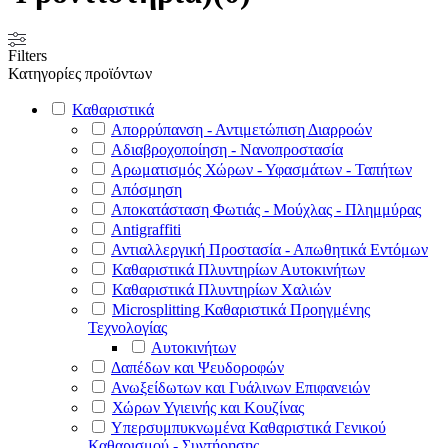
Filters
Κατηγορίες προϊόντων
Καθαριστικά
Απορρύπανση - Αντιμετώπιση Διαρροών
Αδιαβροχοποίηση - Νανοπροστασία
Αρωματισμός Χώρων - Υφασμάτων - Ταπήτων
Απόσμηση
Αποκατάσταση Φωτιάς - Μούχλας - Πλημμύρας
Antigraffiti
Αντιαλλεργική Προστασία - Απωθητικά Εντόμων
Καθαριστικά Πλυντηρίων Αυτοκινήτων
Καθαριστικά Πλυντηρίων Χαλιών
Microsplitting Καθαριστικά Προηγμένης
Τεχνολογίας
Αυτοκινήτων
Δαπέδων και Ψευδοροφών
Ανωξείδωτων και Γυάλινων Επιφανειών
Χώρων Υγιεινής και Κουζίνας
Υπερσυμπυκνωμένα Καθαριστικά Γενικού
Καθαρισμού - Συντήρησης