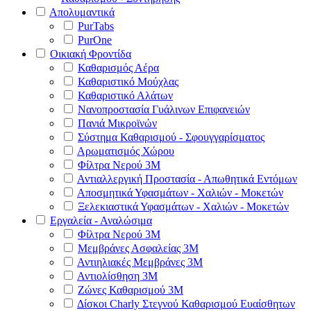
Απολυμαντικά
PurTabs
PurOne
Οικιακή Φροντίδα
Καθαρισμός Αέρα
Καθαριστικό Μούχλας
Καθαριστικό Αλάτων
Νανοπροστασία Γυάλινων Επιφανειών
Πανιά Μικροϊνών
Σύστημα Καθαρισμού - Σφουγγαρίσματος
Αρωματισμός Χώρου
Φίλτρα Νερού 3Μ
Αντιαλλεργική Προστασία - Απωθητικά Εντόμων
Αποσμητικά Υφασμάτων - Χαλιών - Μοκετών
Ξελεκιαστικά Υφασμάτων - Χαλιών - Μοκετών
Εργαλεία - Αναλώσιμα
Φίλτρα Νερού 3Μ
Μεμβράνες Ασφαλείας 3Μ
Αντιηλιακές Μεμβράνες 3Μ
Αντιολίσθηση 3Μ
Ζώνες Καθαρισμού 3Μ
Δίσκοι Charly Στεγνού Καθαρισμού Ευαίσθητων