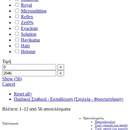
Royal
Microsplitting
Reflex
Zer0%
Evaclean
Solution
Hayikama
Halo
Helome
Τιμή
×
×
Show
(
56
)
Cancel
Reset all
×
Παιδικοί Σταθμοί - Εκπαίδευση (Σχολεία - Φροντιστήρια)
×
Βλέπετε 1–12 από 56 αποτελέσματα
Προεπιλεγμένη
Προεπιλεγμένη
Ταξινόμηση
Τιμή: χαμηλή έως υψηλή
Τιμή: υψηλή έως χαμηλή