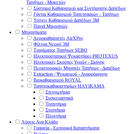
Ταπήτων - Μοκετών
Σύστημα Καθαρισμού και Συντήρησης Δαπέδων
Γάντια Καθαρισμού Ταπετσαριών - Ταπήτων
Τσόχες Καθαρισμού Δαπέδων 3Μ
Πανιά Μικροϊνών
Μηχανήματα
Αεροκαθαριστές AirXPro
Φίλτρα Νερού 3M
Τριψίματος Ταπήτων SEBO
Ηλεκτροστατικοί Ψεκαστήρες PROTEXUS
Ηλεκτρικές Σκούπες Υγρών - Σκόνης
Περιστροφικές Μηχανές Ταπήτων - Δαπέδων
Extraction / Ψεκασμού - Αναρρόφησης
Βιοκαθαρισμού ROYAL
Ταπητοκαθαριστηρίων HAYIKAMA
Στεγνωτήρια
Συσκευαστικά
Τιναχτήρια
Στυπτήρια
Πλυντήρια
Λύσεις Ανα Κλάδο
Γραφεία - Εμπορικά Καταστήματα
Ιδιώτες