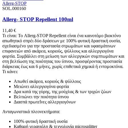
Allerg-STOP
SOL.000160
Allerg- STOP Repellent 100ml
11,40
€
Τι είναι: Το Allerg-STOP Repellent είναι ένα καινοτόμο βιοκτόνο
απωθητικό σπρέι δύο δράσεων με 100% φυτική δραστική ουσία,
σχεδιασμένο για την προστασία στρωμάτων και υφασμάτινων
επιφανειών από ακάρεα, κοριούς, ψύλλους και αλλεργιογόνα
φορτία. Συμβάλλει στη μείωση των αλλεργικών συμπτωμάτων και
στη βελτίωση της ποιότητας του ύπνου, προσφέροντας προστασία
διάρκειας έως και 6 μήνες, χωρίς επιθετικά χημικά ή εντομοκτόνα.
Τι κάνει:
Απωθεί ακάρεα, κοριούς & ψύλλους
Μειώνει αλλεργιογόνα φορτία
Δρα κατά της γύρης, της μούχλας & των τριχών ζώων
Βελτιώνει την ποιότητα ύπνου
Διασπά πρωτεΐνες αλλεργιογόνων
Ανταγωνιστικά πλεονεκτήματα:
100% φυτική δραστική ουσία
Καθαρή γερανιόλη & τεχνολογία microsplitter