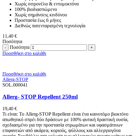
Χωρίς σιτρονέλα & εντομοκτόνα
100% βιοδιασπώμενο
Χωρίς σημάνσεις κινδύνου
Προστασία έως 6 μήνες
Διεθνώς πατενταρισμένη τεχνολογία
11,40
€
Ποσότητα
Ποσότητα
Προσθήκη στο καλάθι
Προσθήκη στο καλάθι
Allerg-STOP
SOL.000041
Allerg- STOP Repellent 250ml
19,40
€
Τι είναι: Το Allerg-STOP Repellent είναι ένα καινοτόμο βιοκτόνο
απωθητικό σπρέι δύο δράσεων με 100% φυτική δραστική ουσία,
σχεδιασμένο για την προστασία στρωμάτων και υφασμάτινων
επιφανειών από ακάρεα, κοριούς, ψύλλους και αλλεργιογόνα
φορτία. Συμβάλλει στη μείωση των αλλεργικών συμπτωμάτων και