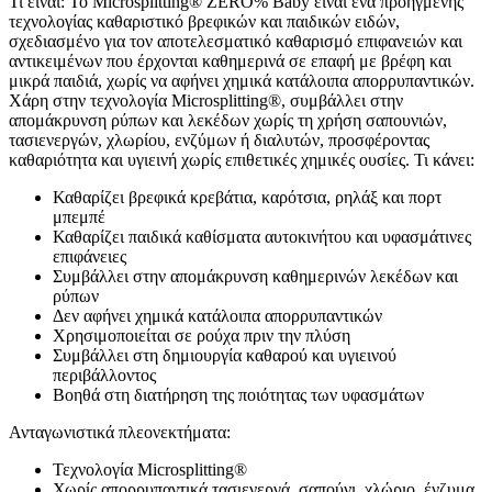
Τι είναι: Το Microsplitting® ZERO% Baby είναι ένα προηγμένης
τεχνολογίας καθαριστικό βρεφικών και παιδικών ειδών,
σχεδιασμένο για τον αποτελεσματικό καθαρισμό επιφανειών και
αντικειμένων που έρχονται καθημερινά σε επαφή με βρέφη και
μικρά παιδιά, χωρίς να αφήνει χημικά κατάλοιπα απορρυπαντικών.
Χάρη στην τεχνολογία Microsplitting®, συμβάλλει στην
απομάκρυνση ρύπων και λεκέδων χωρίς τη χρήση σαπουνιών,
τασιενεργών, χλωρίου, ενζύμων ή διαλυτών, προσφέροντας
καθαριότητα και υγιεινή χωρίς επιθετικές χημικές ουσίες. Τι κάνει:
Καθαρίζει βρεφικά κρεβάτια, καρότσια, ρηλάξ και πορτ
μπεμπέ
Καθαρίζει παιδικά καθίσματα αυτοκινήτου και υφασμάτινες
επιφάνειες
Συμβάλλει στην απομάκρυνση καθημερινών λεκέδων και
ρύπων
Δεν αφήνει χημικά κατάλοιπα απορρυπαντικών
Χρησιμοποιείται σε ρούχα πριν την πλύση
Συμβάλλει στη δημιουργία καθαρού και υγιεινού
περιβάλλοντος
Βοηθά στη διατήρηση της ποιότητας των υφασμάτων
Ανταγωνιστικά πλεονεκτήματα:
Τεχνολογία Microsplitting®
Χωρίς απορρυπαντικά τασιενεργά, σαπούνι, χλώριο, ένζυμα,