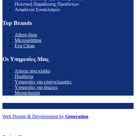
Πολιτική Παράδοσης Προϊόντων
Ασφάλεια Συναλλαγών
Top Brands
Allerg-Stop
Microsplitting
Eva Clean
Οι Υπηρεσίες Μας
Λύσεις ανα κλάδο
Προϊόντα
Υπηρεσίες για επαγγελματίες
Υπηρεσίες για ιδιώτες
Μηχανήματα
Web Design & Development by
Generation