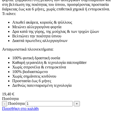
στη βελτίωση της ποιότητας του ύπνου, προσφέροντας προστασία
διάρκειας έως και 6 μήνες, χωρίς επιθετικά χημικά ή εντομοκτόνα.
Τι κάνει:
Απωθεί ακάρεα, κοριούς & ψύλλους
Μειώνει αλλεργιογόνα φορτία
Δρα κατά της γύρης, της μούχλας & των τριχών ζώων
Βελτιώνει την ποιότητα ύπνου
Διασπά πρωτεΐνες αλλεργιογόνων
Ανταγωνιστικά πλεονεκτήματα:
100% φυτική δραστική ουσία
Καθαρή γερανιόλη & τεχνολογία microsplitter
Χωρίς σιτρονέλα & εντομοκτόνα
100% βιοδιασπώμενο
Χωρίς σημάνσεις κινδύνου
Προστασία έως 6 μήνες
Διεθνώς πατενταρισμένη τεχνολογία
19,40
€
Ποσότητα
Ποσότητα
Προσθήκη στο καλάθι