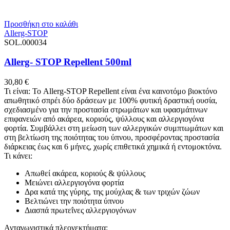
Προσθήκη στο καλάθι
Allerg-STOP
SOL.000034
Allerg- STOP Repellent 500ml
30,80
€
Τι είναι: Το Allerg-STOP Repellent είναι ένα καινοτόμο βιοκτόνο
απωθητικό σπρέι δύο δράσεων με 100% φυτική δραστική ουσία,
σχεδιασμένο για την προστασία στρωμάτων και υφασμάτινων
επιφανειών από ακάρεα, κοριούς, ψύλλους και αλλεργιογόνα
φορτία. Συμβάλλει στη μείωση των αλλεργικών συμπτωμάτων και
στη βελτίωση της ποιότητας του ύπνου, προσφέροντας προστασία
διάρκειας έως και 6 μήνες, χωρίς επιθετικά χημικά ή εντομοκτόνα.
Τι κάνει:
Απωθεί ακάρεα, κοριούς & ψύλλους
Μειώνει αλλεργιογόνα φορτία
Δρα κατά της γύρης, της μούχλας & των τριχών ζώων
Βελτιώνει την ποιότητα ύπνου
Διασπά πρωτεΐνες αλλεργιογόνων
Ανταγωνιστικά πλεονεκτήματα: