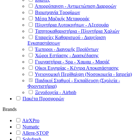
Απορρύπανση - Αντιμετώπιση Διαρροών
Βιομηχανία Τροφίμων
Μέσα Μαζικής Μεταφοράς
Πλυντήρια Αυτοκινήτων - Αξεσουάρ
Ταπητοκαθαριστήρια - Πλυντήρια Χαλιών
Εταιρείες Καθαρισμού - Διαχείριση
Εγκαταστάσεων
Έμποροι - Διανομής Προϊόντων
Χώροι Εστίασης - Διασκέδασης
Γυμναστήρια - Spa - Χαμαμ - Μασάζ
Οίκοι Ευγηρίας - Κέντρα Αποκατάστασης
Υγειονομική Περίθαλψη (Νοσοκομεία - Ιατρεία)
Παιδικοί Σταθμοί - Εκπαίδευση (Σχολεία -
Φροντιστήρια)
Ξενοδοχεία - Airbnb
Πακέτα Προσφορών
Brands
AirXPro
Numatic
Allerg-STOP
Solufresh