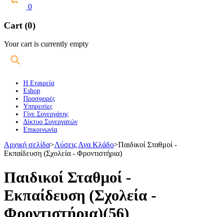
0
Cart (0)
Your cart is currently empty
Η Εταιρεία
Eshop
Προσφορές
Υπηρεσίες
Γίνε Συνεργάτης
Δίκτυο Συνεργατών
Επικοινωνία
Αρχική σελίδα
>
Λύσεις Ανα Κλάδο
>
Παιδικοί Σταθμοί -
Εκπαίδευση (Σχολεία - Φροντιστήρια)
Παιδικοί Σταθμοί -
Εκπαίδευση (Σχολεία -
Φροντιστήρια)
(56)