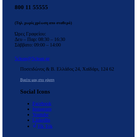
800 11 55555
(Τηλ. χωρίς χρέωση απο σταθερό)
Ώρες Γραφείου:
Δευ – Παρ: 08:30 – 16:30
Σάββατο: 09:00 – 14:00
5clean@5clean.gr
Ποσειδώνος & Β. Ελλάδος 24, Χαϊδάρι, 124 62
Βρείτε μας στο χάρτη
Social Icons
Facebook
Instagram
Youtube
LinkedIn
Tik Tok