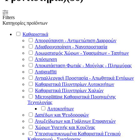
Filters
Κατηγορίες προϊόντων
Καθαριστικά
Απορρύπανση - Αντιμετώπιση Διαρροών
Αδιαβροχοποίηση - Νανοπροστασία
Αρωματισμός Χώρων - Υφασμάτων - Ταπήτων
Απόσμηση
Αποκατάσταση Φωτιάς - Μούχλας - Πλημμύρας
Antigraffiti
Αντιαλλεργική Προστασία - Απωθητικά Εντόμων
Καθαριστικά Πλυντηρίων Αυτοκινήτων
Καθαριστικά Πλυντηρίων Χαλιών
Microsplitting Καθαριστικά Προηγμένης
Τεχνολογίας
Αυτοκινήτων
Δαπέδων και Ψευδοροφών
Ανωξείδωτων και Γυάλινων Επιφανειών
Χώρων Υγιεινής και Κουζίνας
Υπερσυμπυκνωμένα Καθαριστικά Γενικού
Καθαρισμού - Συντήρησης