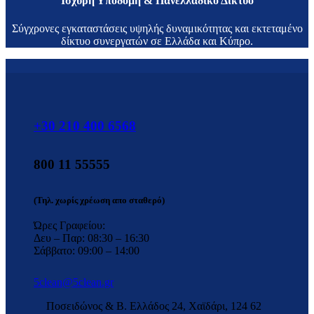
Ισχυρή Υποδομή & Πανελλαδικό Δίκτυο
Σύγχρονες εγκαταστάσεις υψηλής δυναμικότητας και εκτεταμένο
δίκτυο συνεργατών σε Ελλάδα και Κύπρο.
+30 210 400 6568
800 11 55555
(Τηλ. χωρίς χρέωση απο σταθερό)
Ώρες Γραφείου:
Δευ – Παρ: 08:30 – 16:30
Σάββατο: 09:00 – 14:00
5clean@5clean.gr
Ποσειδώνος & Β. Ελλάδος 24, Χαϊδάρι, 124 62