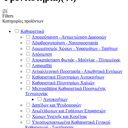
Filters
Κατηγορίες προϊόντων
Καθαριστικά
Απορρύπανση - Αντιμετώπιση Διαρροών
Αδιαβροχοποίηση - Νανοπροστασία
Αρωματισμός Χώρων - Υφασμάτων - Ταπήτων
Απόσμηση
Αποκατάσταση Φωτιάς - Μούχλας - Πλημμύρας
Antigraffiti
Αντιαλλεργική Προστασία - Απωθητικά Εντόμων
Καθαριστικά Πλυντηρίων Αυτοκινήτων
Καθαριστικά Πλυντηρίων Χαλιών
Microsplitting Καθαριστικά Προηγμένης
Τεχνολογίας
Αυτοκινήτων
Δαπέδων και Ψευδοροφών
Ανωξείδωτων και Γυάλινων Επιφανειών
Χώρων Υγιεινής και Κουζίνας
Υπερσυμπυκνωμένα Καθαριστικά Γενικού
Καθαρισμού - Συντήρησης