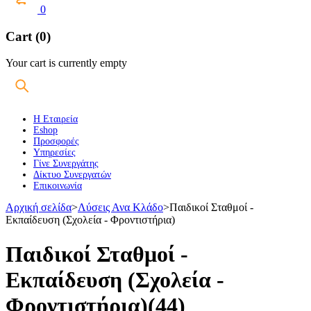
0
Cart (0)
Your cart is currently empty
Η Εταιρεία
Eshop
Προσφορές
Υπηρεσίες
Γίνε Συνεργάτης
Δίκτυο Συνεργατών
Επικοινωνία
Αρχική σελίδα
>
Λύσεις Ανα Κλάδο
>
Παιδικοί Σταθμοί -
Εκπαίδευση (Σχολεία - Φροντιστήρια)
Παιδικοί Σταθμοί -
Εκπαίδευση (Σχολεία -
Φροντιστήρια)
(44)