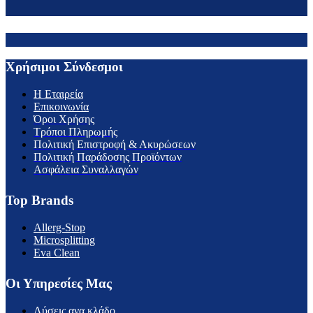
Χρήσιμοι Σύνδεσμοι
H Εταιρεία
Επικοινωνία
Όροι Χρήσης
Τρόποι Πληρωμής
Πολιτική Επιστροφή & Ακυρώσεων
Πολιτική Παράδοσης Προϊόντων
Ασφάλεια Συναλλαγών
Top Brands
Allerg-Stop
Microsplitting
Eva Clean
Οι Υπηρεσίες Μας
Λύσεις ανα κλάδο