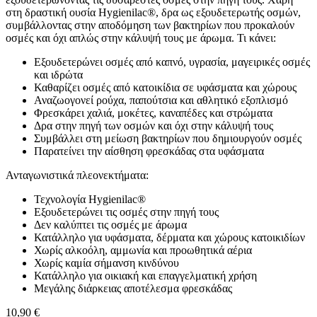
στη δραστική ουσία Hygienilac®, δρα ως εξουδετερωτής οσμών,
συμβάλλοντας στην αποδόμηση των βακτηρίων που προκαλούν
οσμές και όχι απλώς στην κάλυψή τους με άρωμα. Τι κάνει:
Εξουδετερώνει οσμές από καπνό, υγρασία, μαγειρικές οσμές
και ιδρώτα
Καθαρίζει οσμές από κατοικίδια σε υφάσματα και χώρους
Αναζωογονεί ρούχα, παπούτσια και αθλητικό εξοπλισμό
Φρεσκάρει χαλιά, μοκέτες, καναπέδες και στρώματα
Δρα στην πηγή των οσμών και όχι στην κάλυψή τους
Συμβάλλει στη μείωση βακτηρίων που δημιουργούν οσμές
Παρατείνει την αίσθηση φρεσκάδας στα υφάσματα
Ανταγωνιστικά πλεονεκτήματα:
Τεχνολογία Hygienilac®
Εξουδετερώνει τις οσμές στην πηγή τους
Δεν καλύπτει τις οσμές με άρωμα
Κατάλληλο για υφάσματα, δέρματα και χώρους κατοικιδίων
Χωρίς αλκοόλη, αμμωνία και προωθητικά αέρια
Χωρίς καμία σήμανση κινδύνου
Κατάλληλο για οικιακή και επαγγελματική χρήση
Μεγάλης διάρκειας αποτέλεσμα φρεσκάδας
10,90
€