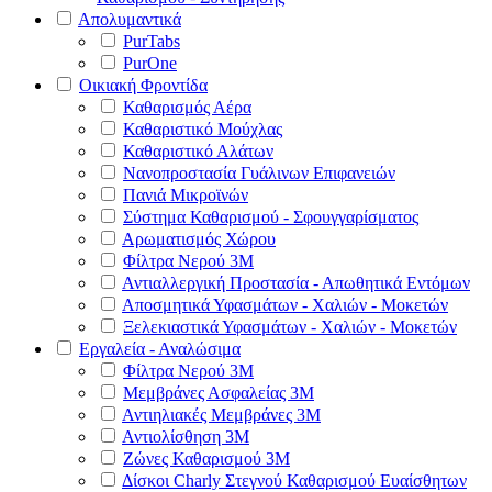
Απολυμαντικά
PurTabs
PurOne
Οικιακή Φροντίδα
Καθαρισμός Αέρα
Καθαριστικό Μούχλας
Καθαριστικό Αλάτων
Νανοπροστασία Γυάλινων Επιφανειών
Πανιά Μικροϊνών
Σύστημα Καθαρισμού - Σφουγγαρίσματος
Αρωματισμός Χώρου
Φίλτρα Νερού 3Μ
Αντιαλλεργική Προστασία - Απωθητικά Εντόμων
Αποσμητικά Υφασμάτων - Χαλιών - Μοκετών
Ξελεκιαστικά Υφασμάτων - Χαλιών - Μοκετών
Εργαλεία - Αναλώσιμα
Φίλτρα Νερού 3Μ
Μεμβράνες Ασφαλείας 3Μ
Αντιηλιακές Μεμβράνες 3Μ
Αντιολίσθηση 3Μ
Ζώνες Καθαρισμού 3Μ
Δίσκοι Charly Στεγνού Καθαρισμού Ευαίσθητων