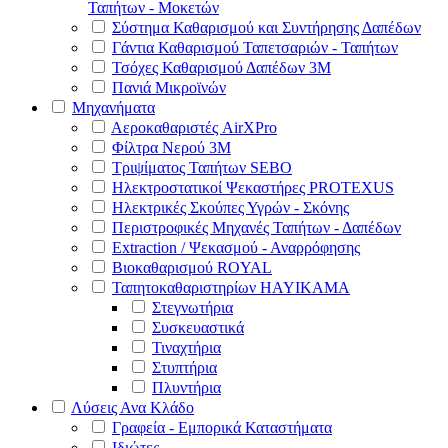
Ταπήτων - Μοκετών
Σύστημα Καθαρισμού και Συντήρησης Δαπέδων
Γάντια Καθαρισμού Ταπετσαριών - Ταπήτων
Τσόχες Καθαρισμού Δαπέδων 3Μ
Πανιά Μικροϊνών
Μηχανήματα
Αεροκαθαριστές AirXPro
Φίλτρα Νερού 3M
Τριψίματος Ταπήτων SEBO
Ηλεκτροστατικοί Ψεκαστήρες PROTEXUS
Ηλεκτρικές Σκούπες Υγρών - Σκόνης
Περιστροφικές Μηχανές Ταπήτων - Δαπέδων
Extraction / Ψεκασμού - Αναρρόφησης
Βιοκαθαρισμού ROYAL
Ταπητοκαθαριστηρίων HAYIKAMA
Στεγνωτήρια
Συσκευαστικά
Τιναχτήρια
Στυπτήρια
Πλυντήρια
Λύσεις Ανα Κλάδο
Γραφεία - Εμπορικά Καταστήματα
Ιδιώτες