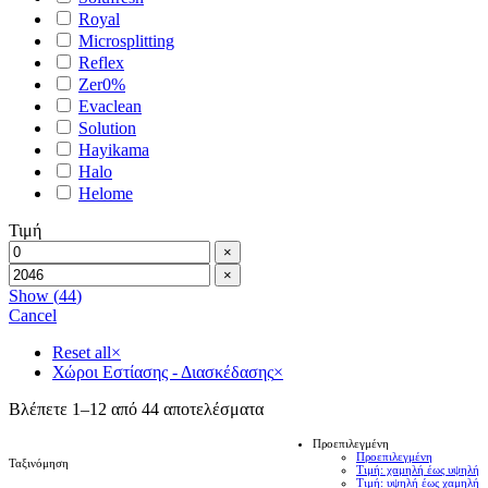
Royal
Microsplitting
Reflex
Zer0%
Evaclean
Solution
Hayikama
Halo
Helome
Τιμή
×
×
Show
(
44
)
Cancel
Reset all
×
Χώροι Εστίασης - Διασκέδασης
×
Βλέπετε 1–12 από 44 αποτελέσματα
Προεπιλεγμένη
Προεπιλεγμένη
Ταξινόμηση
Τιμή: χαμηλή έως υψηλή
Τιμή: υψηλή έως χαμηλή