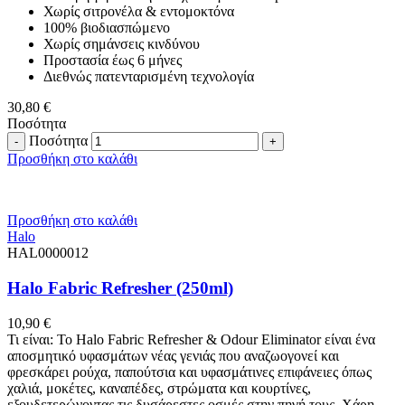
Χωρίς σιτρονέλα & εντομοκτόνα
100% βιοδιασπώμενο
Χωρίς σημάνσεις κινδύνου
Προστασία έως 6 μήνες
Διεθνώς πατενταρισμένη τεχνολογία
30,80
€
Ποσότητα
Ποσότητα
Προσθήκη στο καλάθι
Προσθήκη στο καλάθι
Halo
HAL0000012
Halo Fabric Refresher (250ml)
10,90
€
Τι είναι: Το Halo Fabric Refresher & Odour Eliminator είναι ένα
αποσμητικό υφασμάτων νέας γενιάς που αναζωογονεί και
φρεσκάρει ρούχα, παπούτσια και υφασμάτινες επιφάνειες όπως
χαλιά, μοκέτες, καναπέδες, στρώματα και κουρτίνες,
εξουδετερώνοντας τις δυσάρεστες οσμές στην πηγή τους. Χάρη