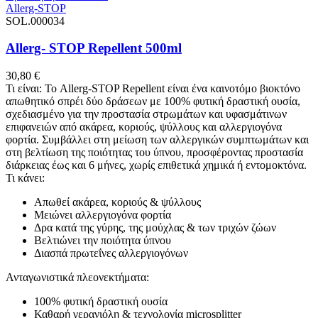
Allerg-STOP
SOL.000034
Allerg- STOP Repellent 500ml
30,80
€
Τι είναι: Το Allerg-STOP Repellent είναι ένα καινοτόμο βιοκτόνο
απωθητικό σπρέι δύο δράσεων με 100% φυτική δραστική ουσία,
σχεδιασμένο για την προστασία στρωμάτων και υφασμάτινων
επιφανειών από ακάρεα, κοριούς, ψύλλους και αλλεργιογόνα
φορτία. Συμβάλλει στη μείωση των αλλεργικών συμπτωμάτων και
στη βελτίωση της ποιότητας του ύπνου, προσφέροντας προστασία
διάρκειας έως και 6 μήνες, χωρίς επιθετικά χημικά ή εντομοκτόνα.
Τι κάνει:
Απωθεί ακάρεα, κοριούς & ψύλλους
Μειώνει αλλεργιογόνα φορτία
Δρα κατά της γύρης, της μούχλας & των τριχών ζώων
Βελτιώνει την ποιότητα ύπνου
Διασπά πρωτεΐνες αλλεργιογόνων
Ανταγωνιστικά πλεονεκτήματα:
100% φυτική δραστική ουσία
Καθαρή γερανιόλη & τεχνολογία microsplitter