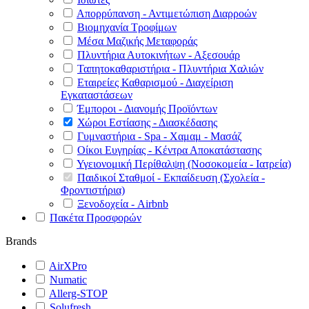
Απορρύπανση - Αντιμετώπιση Διαρροών
Βιομηχανία Τροφίμων
Μέσα Μαζικής Μεταφοράς
Πλυντήρια Αυτοκινήτων - Αξεσουάρ
Ταπητοκαθαριστήρια - Πλυντήρια Χαλιών
Εταιρείες Καθαρισμού - Διαχείριση
Εγκαταστάσεων
Έμποροι - Διανομής Προϊόντων
Χώροι Εστίασης - Διασκέδασης
Γυμναστήρια - Spa - Χαμαμ - Μασάζ
Οίκοι Ευγηρίας - Κέντρα Αποκατάστασης
Υγειονομική Περίθαλψη (Νοσοκομεία - Ιατρεία)
Παιδικοί Σταθμοί - Εκπαίδευση (Σχολεία -
Φροντιστήρια)
Ξενοδοχεία - Airbnb
Πακέτα Προσφορών
Brands
AirXPro
Numatic
Allerg-STOP
Solufresh