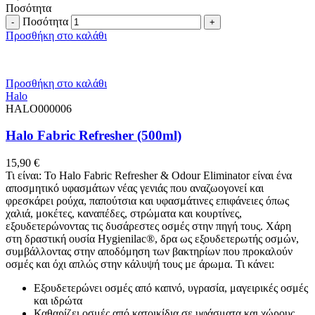
Ποσότητα
Ποσότητα
Προσθήκη στο καλάθι
Προσθήκη στο καλάθι
Halo
HALO000006
Halo Fabric Refresher (500ml)
15,90
€
Τι είναι: Το Halo Fabric Refresher & Odour Eliminator είναι ένα
αποσμητικό υφασμάτων νέας γενιάς που αναζωογονεί και
φρεσκάρει ρούχα, παπούτσια και υφασμάτινες επιφάνειες όπως
χαλιά, μοκέτες, καναπέδες, στρώματα και κουρτίνες,
εξουδετερώνοντας τις δυσάρεστες οσμές στην πηγή τους. Χάρη
στη δραστική ουσία Hygienilac®, δρα ως εξουδετερωτής οσμών,
συμβάλλοντας στην αποδόμηση των βακτηρίων που προκαλούν
οσμές και όχι απλώς στην κάλυψή τους με άρωμα. Τι κάνει:
Εξουδετερώνει οσμές από καπνό, υγρασία, μαγειρικές οσμές
και ιδρώτα
Καθαρίζει οσμές από κατοικίδια σε υφάσματα και χώρους