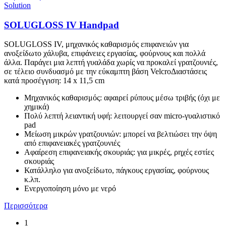
Solution
SOLUGLOSS IV Handpad
SOLUGLOSS IV, μηχανικός καθαρισμός επιφανειών για
ανοξείδωτο χάλυβα, επιφάνειες εργασίας, φούρνους και πολλά
άλλα. Παράγει μια λεπτή γυαλάδα χωρίς να προκαλεί γρατζουνιές,
σε τέλειο συνδυασμό με την εύκαμπτη βάση VelcroΔιαστάσεις
κατά προσέγγιση: 14 x 11,5 cm
Μηχανικός καθαρισμός: αφαιρεί ρύπους μέσω τριβής (όχι με
χημικά)
Πολύ λεπτή λειαντική υφή: λειτουργεί σαν micro-γυαλιστικό
pad
Μείωση μικρών γρατζουνιών: μπορεί να βελτιώσει την όψη
από επιφανειακές γρατζουνιές
Αφαίρεση επιφανειακής σκουριάς: για μικρές, ρηχές εστίες
σκουριάς
Κατάλληλο για ανοξείδωτο, πάγκους εργασίας, φούρνους
κ.λπ.
Ενεργοποίηση μόνο με νερό
Περισσότερα
1