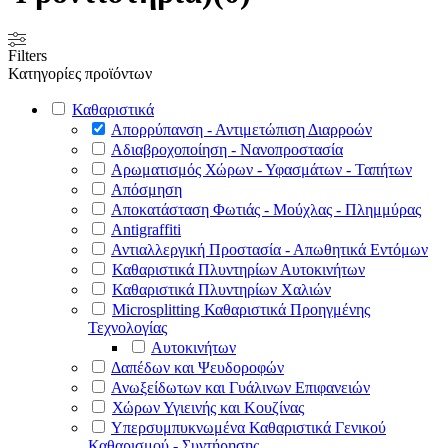
Filters
Κατηγορίες προϊόντων
Καθαριστικά
Απορρύπανση - Αντιμετώπιση Διαρροών
Αδιαβροχοποίηση - Νανοπροστασία
Αρωματισμός Χώρων - Υφασμάτων - Ταπήτων
Απόσμηση
Αποκατάσταση Φωτιάς - Μούχλας - Πλημμύρας
Antigraffiti
Αντιαλλεργική Προστασία - Απωθητικά Εντόμων
Καθαριστικά Πλυντηρίων Αυτοκινήτων
Καθαριστικά Πλυντηρίων Χαλιών
Microsplitting Καθαριστικά Προηγμένης
Τεχνολογίας
Αυτοκινήτων
Δαπέδων και Ψευδοροφών
Ανωξείδωτων και Γυάλινων Επιφανειών
Χώρων Υγιεινής και Κουζίνας
Υπερσυμπυκνωμένα Καθαριστικά Γενικού
Καθαρισμού - Συντήρησης