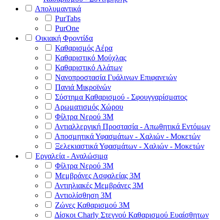
Απολυμαντικά
PurTabs
PurOne
Οικιακή Φροντίδα
Καθαρισμός Αέρα
Καθαριστικό Μούχλας
Καθαριστικό Αλάτων
Νανοπροστασία Γυάλινων Επιφανειών
Πανιά Μικροϊνών
Σύστημα Καθαρισμού - Σφουγγαρίσματος
Αρωματισμός Χώρου
Φίλτρα Νερού 3Μ
Αντιαλλεργική Προστασία - Απωθητικά Εντόμων
Αποσμητικά Υφασμάτων - Χαλιών - Μοκετών
Ξελεκιαστικά Υφασμάτων - Χαλιών - Μοκετών
Εργαλεία - Αναλώσιμα
Φίλτρα Νερού 3Μ
Μεμβράνες Ασφαλείας 3Μ
Αντιηλιακές Μεμβράνες 3Μ
Αντιολίσθηση 3Μ
Ζώνες Καθαρισμού 3Μ
Δίσκοι Charly Στεγνού Καθαρισμού Ευαίσθητων