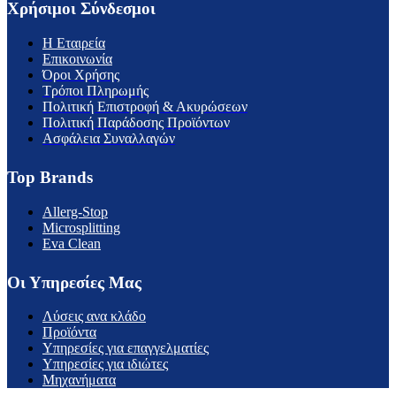
Χρήσιμοι Σύνδεσμοι
H Εταιρεία
Επικοινωνία
Όροι Χρήσης
Τρόποι Πληρωμής
Πολιτική Επιστροφή & Ακυρώσεων
Πολιτική Παράδοσης Προϊόντων
Ασφάλεια Συναλλαγών
Top Brands
Allerg-Stop
Microsplitting
Eva Clean
Οι Υπηρεσίες Μας
Λύσεις ανα κλάδο
Προϊόντα
Υπηρεσίες για επαγγελματίες
Υπηρεσίες για ιδιώτες
Μηχανήματα