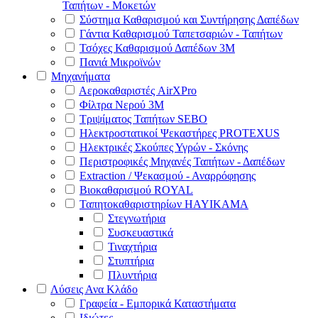
Ταπήτων - Μοκετών
Σύστημα Καθαρισμού και Συντήρησης Δαπέδων
Γάντια Καθαρισμού Ταπετσαριών - Ταπήτων
Τσόχες Καθαρισμού Δαπέδων 3Μ
Πανιά Μικροϊνών
Μηχανήματα
Αεροκαθαριστές AirXPro
Φίλτρα Νερού 3M
Τριψίματος Ταπήτων SEBO
Ηλεκτροστατικοί Ψεκαστήρες PROTEXUS
Ηλεκτρικές Σκούπες Υγρών - Σκόνης
Περιστροφικές Μηχανές Ταπήτων - Δαπέδων
Extraction / Ψεκασμού - Αναρρόφησης
Βιοκαθαρισμού ROYAL
Ταπητοκαθαριστηρίων HAYIKAMA
Στεγνωτήρια
Συσκευαστικά
Τιναχτήρια
Στυπτήρια
Πλυντήρια
Λύσεις Ανα Κλάδο
Γραφεία - Εμπορικά Καταστήματα
Ιδιώτες