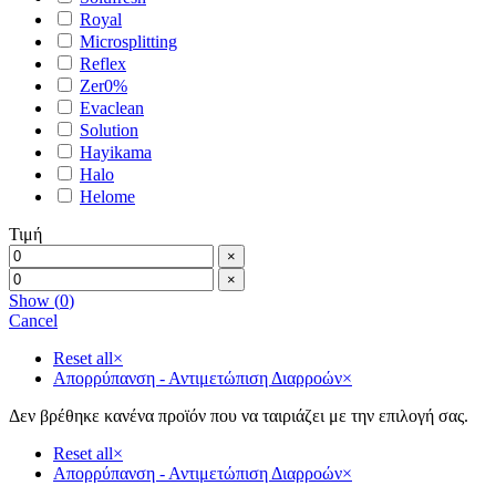
Royal
Microsplitting
Reflex
Zer0%
Evaclean
Solution
Hayikama
Halo
Helome
Τιμή
×
×
Show
(
0
)
Cancel
Reset all
×
Απορρύπανση - Αντιμετώπιση Διαρροών
×
Δεν βρέθηκε κανένα προϊόν που να ταιριάζει με την επιλογή σας.
Reset all
×
Απορρύπανση - Αντιμετώπιση Διαρροών
×