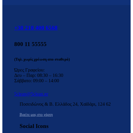
+30 210 400 6568
800 11 55555
(Τηλ. χωρίς χρέωση απο σταθερό)
Ώρες Γραφείου:
Δευ – Παρ: 08:30 – 16:30
Σάββατο: 09:00 – 14:00
5clean@5clean.gr
Ποσειδώνος & Β. Ελλάδος 24, Χαϊδάρι, 124 62
Βρείτε μας στο χάρτη
Social Icons