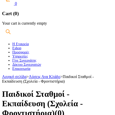
0
Cart (0)
Your cart is currently empty
Η Εταιρεία
Eshop
Προσφορές
Υπηρεσίες
Γίνε Συνεργάτης
Δίκτυο Συνεργατών
Επικοινωνία
Αρχική σελίδα
>
Λύσεις Ανα Κλάδο
>
Παιδικοί Σταθμοί -
Εκπαίδευση (Σχολεία - Φροντιστήρια)
Παιδικοί Σταθμοί -
Εκπαίδευση (Σχολεία -
Φροντιστήρια)
(0)