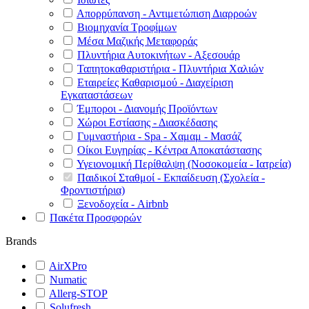
Απορρύπανση - Αντιμετώπιση Διαρροών
Βιομηχανία Τροφίμων
Μέσα Μαζικής Μεταφοράς
Πλυντήρια Αυτοκινήτων - Αξεσουάρ
Ταπητοκαθαριστήρια - Πλυντήρια Χαλιών
Εταιρείες Καθαρισμού - Διαχείριση
Εγκαταστάσεων
Έμποροι - Διανομής Προϊόντων
Χώροι Εστίασης - Διασκέδασης
Γυμναστήρια - Spa - Χαμαμ - Μασάζ
Οίκοι Ευγηρίας - Κέντρα Αποκατάστασης
Υγειονομική Περίθαλψη (Νοσοκομεία - Ιατρεία)
Παιδικοί Σταθμοί - Εκπαίδευση (Σχολεία -
Φροντιστήρια)
Ξενοδοχεία - Airbnb
Πακέτα Προσφορών
Brands
AirXPro
Numatic
Allerg-STOP
Solufresh