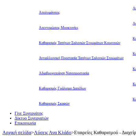
Α
Απολυμάνσεις
Αφ
Απεντομώσεις Μυοκτονίες
Κ
Καθαρισμός Ταπήτων Σαλονιών Στρωμάτων Κουρτινών
Κ
Αντιαλλεργική Προστασία Ταπήτων Σαλονιών Στρωμάτων
Κ
Αδιαβροχοποίηση Νανοπροστασία
Κ
Καθαρισμός Γυάλισμα Δαπέδων
Κ
Καθαρισμός Σκαφών
Γίνε Συνεργάτης
Δίκτυο Συνεργατών
Επικοινωνία
Αρχική σελίδα
>
Λύσεις Ανα Κλάδο
>
Εταιρείες Καθαρισμού - Διαχε