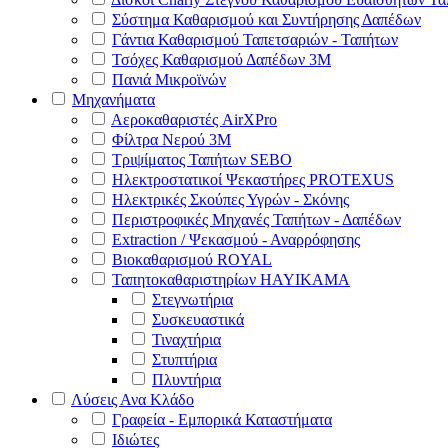
Σύστημα Καθαρισμού και Συντήρησης Δαπέδων
Γάντια Καθαρισμού Ταπετσαριών - Ταπήτων
Τσόχες Καθαρισμού Δαπέδων 3Μ
Πανιά Μικροϊνών
Μηχανήματα
Αεροκαθαριστές AirXPro
Φίλτρα Νερού 3M
Τριψίματος Ταπήτων SEBO
Ηλεκτροστατικοί Ψεκαστήρες PROTEXUS
Ηλεκτρικές Σκούπες Υγρών - Σκόνης
Περιστροφικές Μηχανές Ταπήτων - Δαπέδων
Extraction / Ψεκασμού - Αναρρόφησης
Βιοκαθαρισμού ROYAL
Ταπητοκαθαριστηρίων HAYIKAMA
Στεγνωτήρια
Συσκευαστικά
Τιναχτήρια
Στυπτήρια
Πλυντήρια
Λύσεις Ανα Κλάδο
Γραφεία - Εμπορικά Καταστήματα
Ιδιώτες