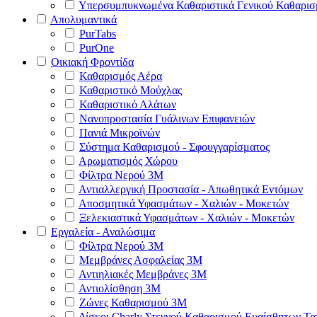
Υπερσυμπυκνωμένα Καθαριστικά Γενικού Καθαρισ
Απολυμαντικά
PurTabs
PurOne
Οικιακή Φροντίδα
Καθαρισμός Αέρα
Καθαριστικό Μούχλας
Καθαριστικό Αλάτων
Νανοπροστασία Γυάλινων Επιφανειών
Πανιά Μικροϊνών
Σύστημα Καθαρισμού - Σφουγγαρίσματος
Αρωματισμός Χώρου
Φίλτρα Νερού 3Μ
Αντιαλλεργική Προστασία - Απωθητικά Εντόμων
Αποσμητικά Υφασμάτων - Χαλιών - Μοκετών
Ξελεκιαστικά Υφασμάτων - Χαλιών - Μοκετών
Εργαλεία - Αναλώσιμα
Φίλτρα Νερού 3Μ
Μεμβράνες Ασφαλείας 3Μ
Αντιηλιακές Μεμβράνες 3Μ
Αντιολίσθηση 3Μ
Ζώνες Καθαρισμού 3Μ
Δίσκοι Charly Στεγνού Καθαρισμού Ευαίσθητων Τ