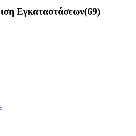
ίριση Εγκαταστάσεων
(69)
ς