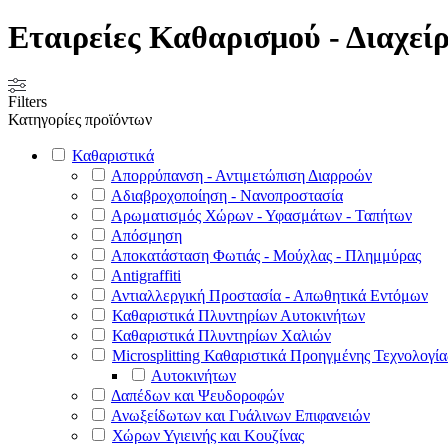
Εταιρείες Καθαρισμού - Διαχε
Filters
Κατηγορίες προϊόντων
Καθαριστικά
Απορρύπανση - Αντιμετώπιση Διαρροών
Αδιαβροχοποίηση - Νανοπροστασία
Αρωματισμός Χώρων - Υφασμάτων - Ταπήτων
Απόσμηση
Αποκατάσταση Φωτιάς - Μούχλας - Πλημμύρας
Antigraffiti
Αντιαλλεργική Προστασία - Απωθητικά Εντόμων
Καθαριστικά Πλυντηρίων Αυτοκινήτων
Καθαριστικά Πλυντηρίων Χαλιών
Microsplitting Καθαριστικά Προηγμένης Τεχνολογία
Αυτοκινήτων
Δαπέδων και Ψευδοροφών
Ανωξείδωτων και Γυάλινων Επιφανειών
Χώρων Υγιεινής και Κουζίνας