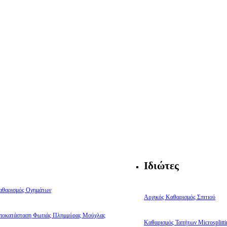
Ιδιώτες
αθαρισμός Οχημάτων
Αρχικός Καθαρισμός Σπιτιού
ποκατάσταση Φωτιάς Πλημμύρας Μούχλας
Καθαρισμός Ταπήτων Microsplitti