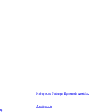
Καθαρισμός Γυάλισμα Προστασία Δαπέδων
Απολύμανση
ng