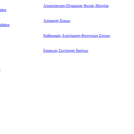
Αποκατάσταση Πλημμύρας Φωτιάς Μούχλας
ting
Απόσμηση Χώρων
litting
Καθαρισμός Απολύμανση Φοιτητικών Σπιτιών
Επισκευές Συντήρηση Ταπήτων
α