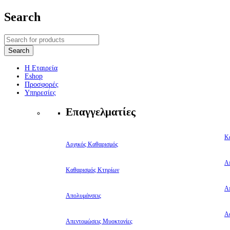
Search
Η Εταιρεία
Eshop
Προσφορές
Υπηρεσίες
Επαγγελματίες
Κ
Αρχικός Καθαρισμός
Α
Καθαρισμός Κτηρίων
Α
Απολυμάνσεις
Αφ
Απεντομώσεις Μυοκτονίες