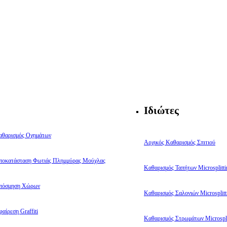
Ιδιώτες
αθαρισμός Οχημάτων
Αρχικός Καθαρισμός Σπιτιού
ποκατάσταση Φωτιάς Πλημμύρας Μούχλας
Καθαρισμός Ταπήτων Microsplitti
πόσμηση Χώρων
Καθαρισμός Σαλονιών Microsplitt
αίρεση Graffiti
Καθαρισμός Στρωμάτων Microspli