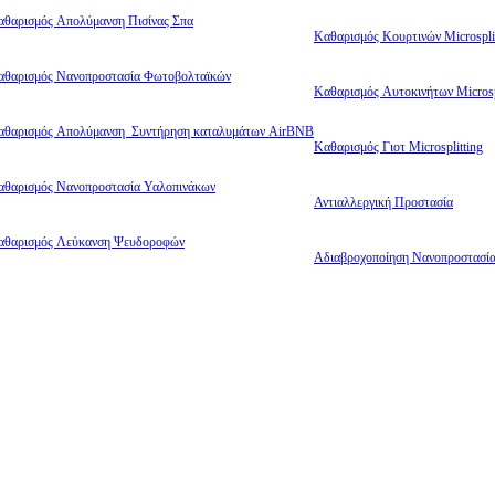
αθαρισμός Απολύμανση Πισίνας Σπα
Καθαρισμός Κουρτινών Microsplit
αθαρισμός Νανοπροστασία Φωτοβολταϊκών
Καθαρισμός Αυτοκινήτων Microsp
αθαρισμός Απολύμανση Συντήρηση καταλυμάτων AirBNB
Καθαρισμός Γιοτ Microsplitting
αθαρισμός Νανοπροστασία Υαλοπινάκων
Αντιαλλεργική Προστασία
αθαρισμός Λεύκανση Ψευδοροφών
Αδιαβροχοποίηση Νανοπροστασί