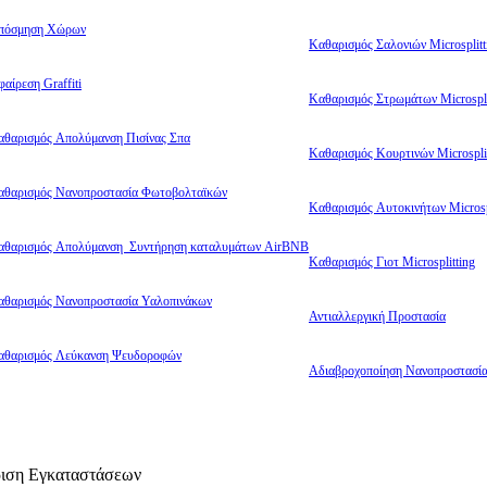
πόσμηση Χώρων
Καθαρισμός Σαλονιών Microsplitt
αίρεση Graffiti
Καθαρισμός Στρωμάτων Microspli
αθαρισμός Απολύμανση Πισίνας Σπα
Καθαρισμός Κουρτινών Microsplit
αθαρισμός Νανοπροστασία Φωτοβολταϊκών
Καθαρισμός Αυτοκινήτων Microsp
αθαρισμός Απολύμανση Συντήρηση καταλυμάτων AirBNB
Καθαρισμός Γιοτ Microsplitting
αθαρισμός Νανοπροστασία Υαλοπινάκων
Αντιαλλεργική Προστασία
αθαρισμός Λεύκανση Ψευδοροφών
Αδιαβροχοποίηση Νανοπροστασί
ίριση Εγκαταστάσεων