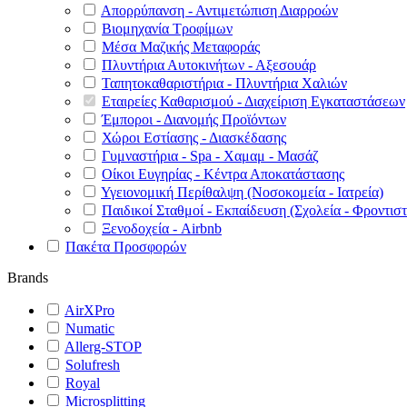
Απορρύπανση - Αντιμετώπιση Διαρροών
Βιομηχανία Τροφίμων
Μέσα Μαζικής Μεταφοράς
Πλυντήρια Αυτοκινήτων - Αξεσουάρ
Ταπητοκαθαριστήρια - Πλυντήρια Χαλιών
Εταιρείες Καθαρισμού - Διαχείριση Εγκαταστάσεων
Έμποροι - Διανομής Προϊόντων
Χώροι Εστίασης - Διασκέδασης
Γυμναστήρια - Spa - Χαμαμ - Μασάζ
Οίκοι Ευγηρίας - Κέντρα Αποκατάστασης
Υγειονομική Περίθαλψη (Νοσοκομεία - Ιατρεία)
Παιδικοί Σταθμοί - Εκπαίδευση (Σχολεία - Φροντιστ
Ξενοδοχεία - Airbnb
Πακέτα Προσφορών
Brands
AirXPro
Numatic
Allerg-STOP
Solufresh
Royal
Microsplitting