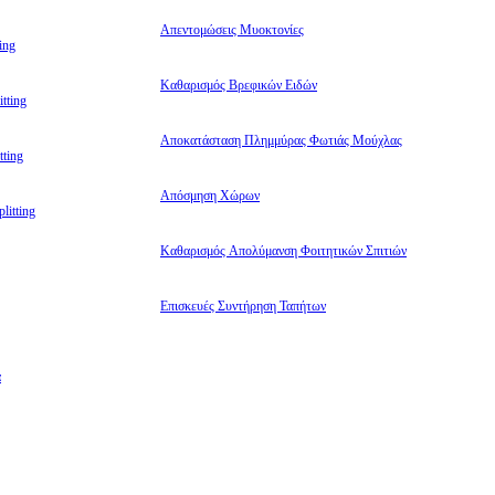
Απεντομώσεις Μυοκτονίες
ing
Καθαρισμός Βρεφικών Ειδών
tting
Αποκατάσταση Πλημμύρας Φωτιάς Μούχλας
ting
Απόσμηση Χώρων
litting
Καθαρισμός Απολύμανση Φοιτητικών Σπιτιών
Επισκευές Συντήρηση Ταπήτων
α