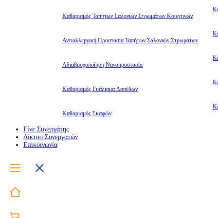
Κ
Καθαρισμός Ταπήτων Σαλονιών Στρωμάτων Κουρτινών
Κ
Αντιαλλεργική Προστασία Ταπήτων Σαλονιών Στρωμάτων
Κ
Αδιαβροχοποίηση Νανοπροστασία
Κ
Καθαρισμός Γυάλισμα Δαπέδων
Κ
Καθαρισμός Σκαφών
Γίνε Συνεργάτης
Δίκτυο Συνεργατών
Επικοινωνία