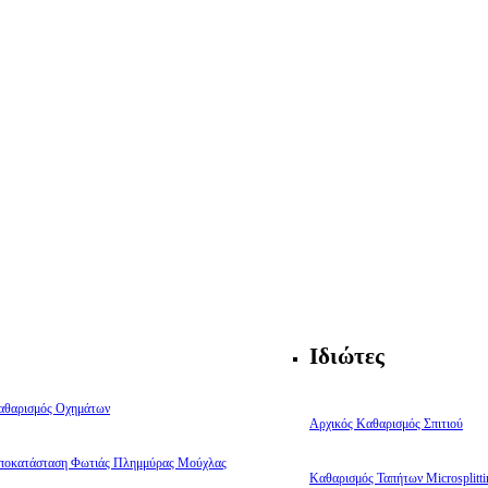
Ιδιώτες
αθαρισμός Οχημάτων
Αρχικός Καθαρισμός Σπιτιού
ποκατάσταση Φωτιάς Πλημμύρας Μούχλας
Καθαρισμός Ταπήτων Microsplitti