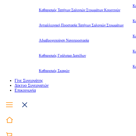
Κ
Καθαρισμός Ταπήτων Σαλονιών Στρωμάτων Κουρτινών
Κ
Αντιαλλεργική Προστασία Ταπήτων Σαλονιών Στρωμάτων
Κ
Αδιαβροχοποίηση Νανοπροστασία
Κ
Καθαρισμός Γυάλισμα Δαπέδων
Κ
Καθαρισμός Σκαφών
Γίνε Συνεργάτης
Δίκτυο Συνεργατών
Επικοινωνία