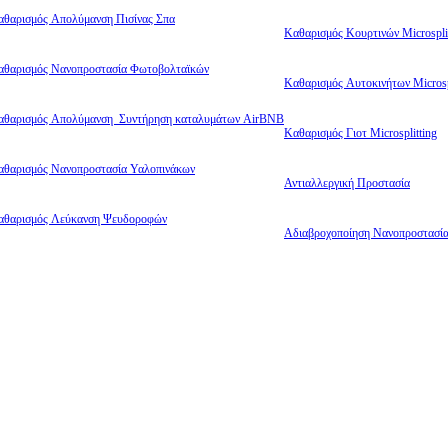
αθαρισμός Απολύμανση Πισίνας Σπα
Καθαρισμός Κουρτινών Microsplit
αθαρισμός Νανοπροστασία Φωτοβολταϊκών
Καθαρισμός Αυτοκινήτων Microsp
αθαρισμός Απολύμανση Συντήρηση καταλυμάτων AirBNB
Καθαρισμός Γιοτ Microsplitting
αθαρισμός Νανοπροστασία Υαλοπινάκων
Αντιαλλεργική Προστασία
αθαρισμός Λεύκανση Ψευδοροφών
Αδιαβροχοποίηση Νανοπροστασί