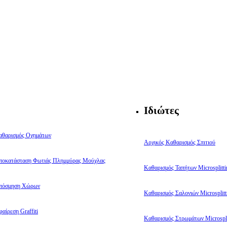
Ιδιώτες
αθαρισμός Οχημάτων
Αρχικός Καθαρισμός Σπιτιού
ποκατάσταση Φωτιάς Πλημμύρας Μούχλας
Καθαρισμός Ταπήτων Microsplitti
πόσμηση Χώρων
Καθαρισμός Σαλονιών Microsplitt
αίρεση Graffiti
Καθαρισμός Στρωμάτων Microspli