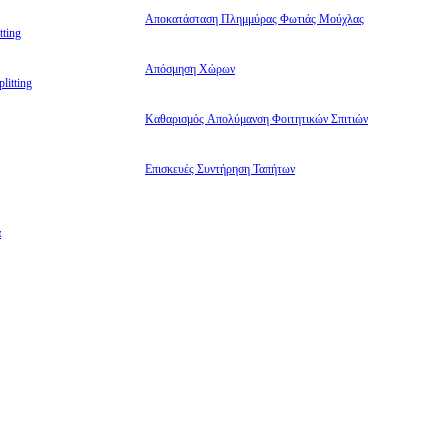
Αποκατάσταση Πλημμύρας Φωτιάς Μούχλας
ting
Απόσμηση Χώρων
litting
Καθαρισμός Απολύμανση Φοιτητικών Σπιτιών
Επισκευές Συντήρηση Ταπήτων
α