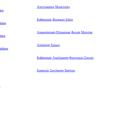
Απεντομώσεις Μυοκτονίες
ing
Καθαρισμός Βρεφικών Ειδών
tting
Αποκατάσταση Πλημμύρας Φωτιάς Μούχλας
ting
Απόσμηση Χώρων
litting
Καθαρισμός Απολύμανση Φοιτητικών Σπιτιών
Επισκευές Συντήρηση Ταπήτων
α