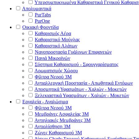
Υπερσυμπυκνωμένα Καθαριστικά Γενικού Καθαρισ
Απολυμαντικά
PurTabs
PurOne
Οικιακή Φροντίδα
Καθαρισμός Αέρα
Καθαριστικό Μούχλας
Καθαριστικό Αλάτων
Νανοπροστασία Γυάλινων Επιφανειών
Πανιά Μικροϊνών
Σύστημα Καθαρισμού - Σφουγγαρίσματος
Αρωματισμός Χώρου
Φίλτρα Νερού 3Μ
Αντιαλλεργική Προστασία - Απωθητικά Εντόμων
Αποσμητικά Υφασμάτων - Χαλιών - Μοκετών
Ξελεκιαστικά Υφασμάτων - Χαλιών - Μοκετών
Εργαλεία - Αναλώσιμα
Φίλτρα Νερού 3Μ
Μεμβράνες Ασφαλείας 3Μ
Αντιηλιακές Μεμβράνες 3Μ
Αντιολίσθηση 3Μ
Ζώνες Καθαρισμού 3Μ
Δίσκοι Charly Στεγνού Καθαρισμού Ευαίσθητων Τ