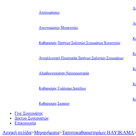
Α
Απολυμάνσεις
Αφ
Απεντομώσεις Μυοκτονίες
Κ
Καθαρισμός Ταπήτων Σαλονιών Στρωμάτων Κουρτινών
Κ
Αντιαλλεργική Προστασία Ταπήτων Σαλονιών Στρωμάτων
Κ
Αδιαβροχοποίηση Νανοπροστασία
Κ
Καθαρισμός Γυάλισμα Δαπέδων
Κ
Καθαρισμός Σκαφών
Γίνε Συνεργάτης
Δίκτυο Συνεργατών
Επικοινωνία
Αρχική σελίδα
>
Μηχανήματα
>
Ταπητοκαθαριστηρίων HAYIKAMA