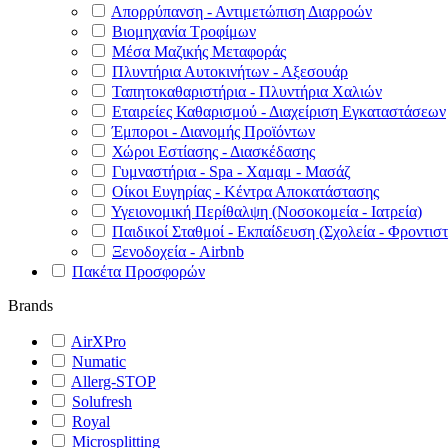
Απορρύπανση - Αντιμετώπιση Διαρροών
Βιομηχανία Τροφίμων
Μέσα Μαζικής Μεταφοράς
Πλυντήρια Αυτοκινήτων - Αξεσουάρ
Ταπητοκαθαριστήρια - Πλυντήρια Χαλιών
Εταιρείες Καθαρισμού - Διαχείριση Εγκαταστάσεων
Έμποροι - Διανομής Προϊόντων
Χώροι Εστίασης - Διασκέδασης
Γυμναστήρια - Spa - Χαμαμ - Μασάζ
Οίκοι Ευγηρίας - Κέντρα Αποκατάστασης
Υγειονομική Περίθαλψη (Νοσοκομεία - Ιατρεία)
Παιδικοί Σταθμοί - Εκπαίδευση (Σχολεία - Φροντιστ
Ξενοδοχεία - Airbnb
Πακέτα Προσφορών
Brands
AirXPro
Numatic
Allerg-STOP
Solufresh
Royal
Microsplitting