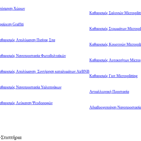
πόσμηση Χώρων
Καθαρισμός Σαλονιών Microsplitt
αίρεση Graffiti
Καθαρισμός Στρωμάτων Microspli
αθαρισμός Απολύμανση Πισίνας Σπα
Καθαρισμός Κουρτινών Microsplit
αθαρισμός Νανοπροστασία Φωτοβολταϊκών
Καθαρισμός Αυτοκινήτων Microsp
αθαρισμός Απολύμανση Συντήρηση καταλυμάτων AirBNB
Καθαρισμός Γιοτ Microsplitting
αθαρισμός Νανοπροστασία Υαλοπινάκων
Αντιαλλεργική Προστασία
αθαρισμός Λεύκανση Ψευδοροφών
Αδιαβροχοποίηση Νανοπροστασί
>
Στυπτήρια