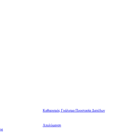
Καθαρισμός Γυάλισμα Προστασία Δαπέδων
Απολύμανση
ng