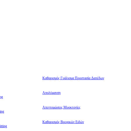
Καθαρισμός Γυάλισμα Προστασία Δαπέδων
Απολύμανση
ng
Απεντομώσεις Μυοκτονίες
ing
Καθαρισμός Βρεφικών Ειδών
tting