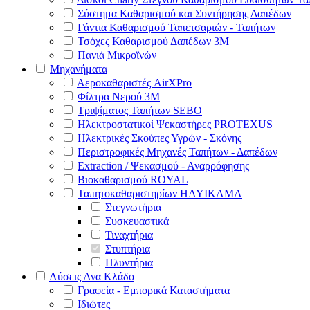
Σύστημα Καθαρισμού και Συντήρησης Δαπέδων
Γάντια Καθαρισμού Ταπετσαριών - Ταπήτων
Τσόχες Καθαρισμού Δαπέδων 3Μ
Πανιά Μικροϊνών
Μηχανήματα
Αεροκαθαριστές AirXPro
Φίλτρα Νερού 3M
Τριψίματος Ταπήτων SEBO
Ηλεκτροστατικοί Ψεκαστήρες PROTEXUS
Ηλεκτρικές Σκούπες Υγρών - Σκόνης
Περιστροφικές Μηχανές Ταπήτων - Δαπέδων
Extraction / Ψεκασμού - Αναρρόφησης
Βιοκαθαρισμού ROYAL
Ταπητοκαθαριστηρίων HAYIKAMA
Στεγνωτήρια
Συσκευαστικά
Τιναχτήρια
Στυπτήρια
Πλυντήρια
Λύσεις Ανα Κλάδο
Γραφεία - Εμπορικά Καταστήματα
Ιδιώτες