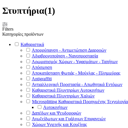
Στυπτήρια
(1)
Filters
Κατηγορίες προϊόντων
Καθαριστικά
Απορρύπανση - Αντιμετώπιση Διαρροών
Αδιαβροχοποίηση - Νανοπροστασία
Αρωματισμός Χώρων - Υφασμάτων - Ταπήτων
Απόσμηση
Αποκατάσταση Φωτιάς - Μούχλας - Πλημμύρας
Antigraffiti
Αντιαλλεργική Προστασία - Απωθητικά Εντόμων
Καθαριστικά Πλυντηρίων Αυτοκινήτων
Καθαριστικά Πλυντηρίων Χαλιών
Microsplitting Καθαριστικά Προηγμένης Τεχνολογία
Αυτοκινήτων
Δαπέδων και Ψευδοροφών
Ανωξείδωτων και Γυάλινων Επιφανειών
Χώρων Υγιεινής και Κουζίνας