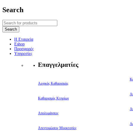
Search
Η Εταιρεία
Eshop
Προσφορές
Υπηρεσίες
Επαγγελματίες
Κ
Αρχικός Καθαρισμός
Α
Καθαρισμός Κτηρίων
Α
Απολυμάνσεις
Αφ
Απεντομώσεις Μυοκτονίες