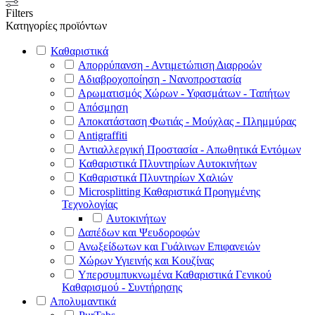
Filters
Κατηγορίες προϊόντων
Καθαριστικά
Απορρύπανση - Αντιμετώπιση Διαρροών
Αδιαβροχοποίηση - Νανοπροστασία
Αρωματισμός Χώρων - Υφασμάτων - Ταπήτων
Απόσμηση
Αποκατάσταση Φωτιάς - Μούχλας - Πλημμύρας
Antigraffiti
Αντιαλλεργική Προστασία - Απωθητικά Εντόμων
Καθαριστικά Πλυντηρίων Αυτοκινήτων
Καθαριστικά Πλυντηρίων Χαλιών
Microsplitting Καθαριστικά Προηγμένης
Τεχνολογίας
Αυτοκινήτων
Δαπέδων και Ψευδοροφών
Ανωξείδωτων και Γυάλινων Επιφανειών
Χώρων Υγιεινής και Κουζίνας
Υπερσυμπυκνωμένα Καθαριστικά Γενικού
Καθαρισμού - Συντήρησης
Απολυμαντικά