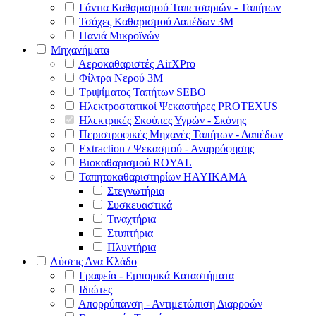
Γάντια Καθαρισμού Ταπετσαριών - Ταπήτων
Τσόχες Καθαρισμού Δαπέδων 3Μ
Πανιά Μικροϊνών
Μηχανήματα
Αεροκαθαριστές AirXPro
Φίλτρα Νερού 3M
Τριψίματος Ταπήτων SEBO
Ηλεκτροστατικοί Ψεκαστήρες PROTEXUS
Ηλεκτρικές Σκούπες Υγρών - Σκόνης
Περιστροφικές Μηχανές Ταπήτων - Δαπέδων
Extraction / Ψεκασμού - Αναρρόφησης
Βιοκαθαρισμού ROYAL
Ταπητοκαθαριστηρίων HAYIKAMA
Στεγνωτήρια
Συσκευαστικά
Τιναχτήρια
Στυπτήρια
Πλυντήρια
Λύσεις Ανα Κλάδο
Γραφεία - Εμπορικά Καταστήματα
Ιδιώτες
Απορρύπανση - Αντιμετώπιση Διαρροών