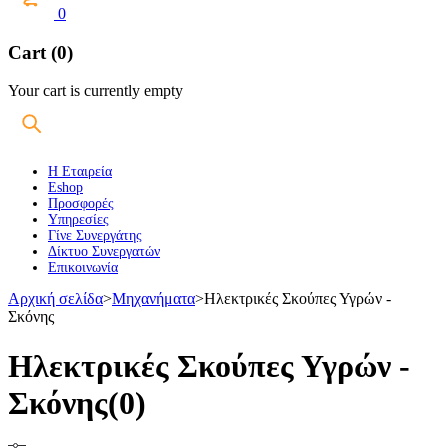
0
Cart (0)
Your cart is currently empty
Η Εταιρεία
Eshop
Προσφορές
Υπηρεσίες
Γίνε Συνεργάτης
Δίκτυο Συνεργατών
Επικοινωνία
Αρχική σελίδα
>
Μηχανήματα
>
Ηλεκτρικές Σκούπες Υγρών -
Σκόνης
Ηλεκτρικές Σκούπες Υγρών -
Σκόνης
(0)