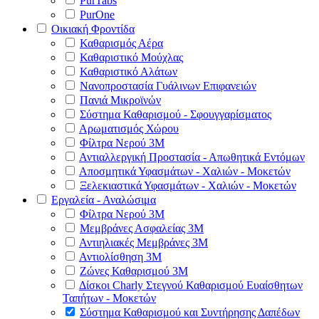
PurTabs
PurOne
Οικιακή Φροντίδα
Καθαρισμός Αέρα
Καθαριστικό Μούχλας
Καθαριστικό Αλάτων
Νανοπροστασία Γυάλινων Επιφανειών
Πανιά Μικροϊνών
Σύστημα Καθαρισμού - Σφουγγαρίσματος
Αρωματισμός Χώρου
Φίλτρα Νερού 3Μ
Αντιαλλεργική Προστασία - Απωθητικά Εντόμων
Αποσμητικά Υφασμάτων - Χαλιών - Μοκετών
Ξελεκιαστικά Υφασμάτων - Χαλιών - Μοκετών
Εργαλεία - Αναλώσιμα
Φίλτρα Νερού 3Μ
Μεμβράνες Ασφαλείας 3Μ
Αντιηλιακές Μεμβράνες 3Μ
Αντιολίσθηση 3Μ
Ζώνες Καθαρισμού 3Μ
Δίσκοι Charly Στεγνού Καθαρισμού Ευαίσθητων
Ταπήτων - Μοκετών
Σύστημα Καθαρισμού και Συντήρησης Δαπέδων