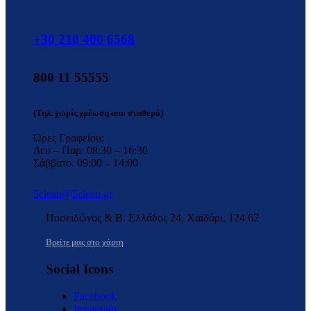
+30 210 400 6568
800 11 55555
(Τηλ. χωρίς χρέωση απο σταθερό)
Ώρες Γραφείου:
Δευ – Παρ: 08:30 – 16:30
Σάββατο: 09:00 – 14:00
5clean@5clean.gr
Ποσειδώνος & Β. Ελλάδος 24, Χαϊδάρι, 124 62
Βρείτε μας στο χάρτη
Social Icons
Facebook
Instagram