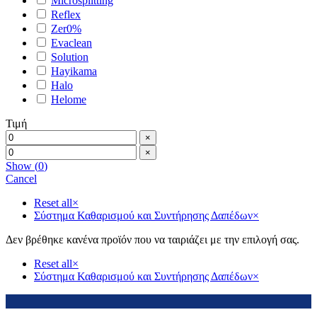
Microsplitting
Reflex
Zer0%
Evaclean
Solution
Hayikama
Halo
Helome
Τιμή
×
×
Show
(
0
)
Cancel
Reset all
×
Σύστημα Καθαρισμού και Συντήρησης Δαπέδων
×
Δεν βρέθηκε κανένα προϊόν που να ταιριάζει με την επιλογή σας.
Reset all
×
Σύστημα Καθαρισμού και Συντήρησης Δαπέδων
×