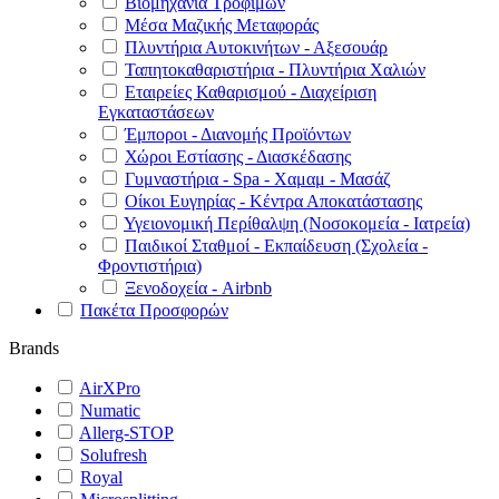
Βιομηχανία Τροφίμων
Μέσα Μαζικής Μεταφοράς
Πλυντήρια Αυτοκινήτων - Αξεσουάρ
Ταπητοκαθαριστήρια - Πλυντήρια Χαλιών
Εταιρείες Καθαρισμού - Διαχείριση
Εγκαταστάσεων
Έμποροι - Διανομής Προϊόντων
Χώροι Εστίασης - Διασκέδασης
Γυμναστήρια - Spa - Χαμαμ - Μασάζ
Οίκοι Ευγηρίας - Κέντρα Αποκατάστασης
Υγειονομική Περίθαλψη (Νοσοκομεία - Ιατρεία)
Παιδικοί Σταθμοί - Εκπαίδευση (Σχολεία -
Φροντιστήρια)
Ξενοδοχεία - Airbnb
Πακέτα Προσφορών
Brands
AirXPro
Numatic
Allerg-STOP
Solufresh
Royal