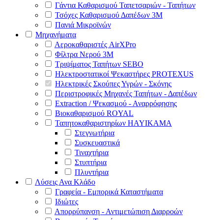
Γάντια Καθαρισμού Ταπετσαριών - Ταπήτων
Τσόχες Καθαρισμού Δαπέδων 3Μ
Πανιά Μικροϊνών
Μηχανήματα
Αεροκαθαριστές AirXPro
Φίλτρα Νερού 3M
Τριψίματος Ταπήτων SEBO
Ηλεκτροστατικοί Ψεκαστήρες PROTEXUS
Ηλεκτρικές Σκούπες Υγρών - Σκόνης
Περιστροφικές Μηχανές Ταπήτων - Δαπέδων
Extraction / Ψεκασμού - Αναρρόφησης
Βιοκαθαρισμού ROYAL
Ταπητοκαθαριστηρίων HAYIKAMA
Στεγνωτήρια
Συσκευαστικά
Τιναχτήρια
Στυπτήρια
Πλυντήρια
Λύσεις Ανα Κλάδο
Γραφεία - Εμπορικά Καταστήματα
Ιδιώτες
Απορρύπανση - Αντιμετώπιση Διαρροών