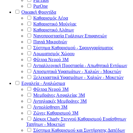
PurTabs
PurOne
Οικιακή Φροντίδα
Καθαρισμός Αέρα
Καθαριστικό Μούχλας
Καθαριστικό Αλάτων
Νανοπροστασία Γυάλινων Επιφανειών
Πανιά Μικροϊνών
Σύστημα Καθαρισμού - Σφουγγαρίσματος
Αρωματισμός Χώρου
Φίλτρα Νερού 3Μ
Αντιαλλεργική Προστασία - Απωθητικά Εντόμων
Αποσμητικά Υφασμάτων - Χαλιών - Μοκετών
Ξελεκιαστικά Υφασμάτων - Χαλιών - Μοκετών
Εργαλεία - Αναλώσιμα
Φίλτρα Νερού 3Μ
Μεμβράνες Ασφαλείας 3Μ
Αντιηλιακές Μεμβράνες 3Μ
Αντιολίσθηση 3Μ
Ζώνες Καθαρισμού 3Μ
Δίσκοι Charly Στεγνού Καθαρισμού Ευαίσθητων
Ταπήτων - Μοκετών
Σύστημα Καθαρισμού και Συντήρησης Δαπέδων