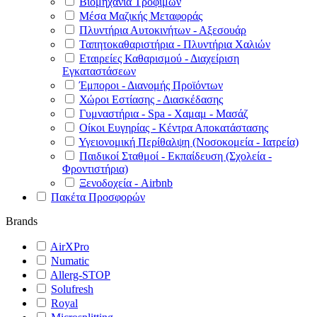
Βιομηχανία Τροφίμων
Μέσα Μαζικής Μεταφοράς
Πλυντήρια Αυτοκινήτων - Αξεσουάρ
Ταπητοκαθαριστήρια - Πλυντήρια Χαλιών
Εταιρείες Καθαρισμού - Διαχείριση
Εγκαταστάσεων
Έμποροι - Διανομής Προϊόντων
Χώροι Εστίασης - Διασκέδασης
Γυμναστήρια - Spa - Χαμαμ - Μασάζ
Οίκοι Ευγηρίας - Κέντρα Αποκατάστασης
Υγειονομική Περίθαλψη (Νοσοκομεία - Ιατρεία)
Παιδικοί Σταθμοί - Εκπαίδευση (Σχολεία -
Φροντιστήρια)
Ξενοδοχεία - Airbnb
Πακέτα Προσφορών
Brands
AirXPro
Numatic
Allerg-STOP
Solufresh
Royal