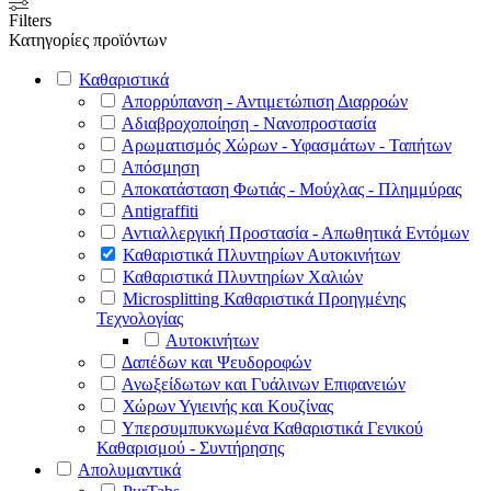
Filters
Κατηγορίες προϊόντων
Καθαριστικά
Απορρύπανση - Αντιμετώπιση Διαρροών
Αδιαβροχοποίηση - Νανοπροστασία
Αρωματισμός Χώρων - Υφασμάτων - Ταπήτων
Απόσμηση
Αποκατάσταση Φωτιάς - Μούχλας - Πλημμύρας
Antigraffiti
Αντιαλλεργική Προστασία - Απωθητικά Εντόμων
Καθαριστικά Πλυντηρίων Αυτοκινήτων
Καθαριστικά Πλυντηρίων Χαλιών
Microsplitting Καθαριστικά Προηγμένης
Τεχνολογίας
Αυτοκινήτων
Δαπέδων και Ψευδοροφών
Ανωξείδωτων και Γυάλινων Επιφανειών
Χώρων Υγιεινής και Κουζίνας
Υπερσυμπυκνωμένα Καθαριστικά Γενικού
Καθαρισμού - Συντήρησης
Απολυμαντικά