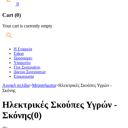
0
Cart (0)
Your cart is currently empty
Η Εταιρεία
Eshop
Προσφορές
Υπηρεσίες
Γίνε Συνεργάτης
Δίκτυο Συνεργατών
Επικοινωνία
Αρχική σελίδα
>
Μηχανήματα
>
Ηλεκτρικές Σκούπες Υγρών -
Σκόνης
Ηλεκτρικές Σκούπες Υγρών -
Σκόνης
(0)