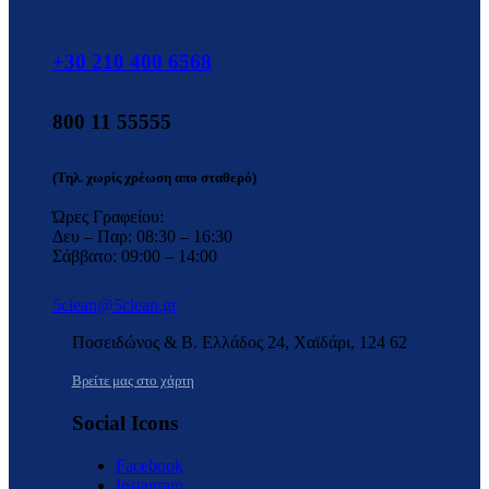
+30 210 400 6568
800 11 55555
(Τηλ. χωρίς χρέωση απο σταθερό)
Ώρες Γραφείου:
Δευ – Παρ: 08:30 – 16:30
Σάββατο: 09:00 – 14:00
5clean@5clean.gr
Ποσειδώνος & Β. Ελλάδος 24, Χαϊδάρι, 124 62
Βρείτε μας στο χάρτη
Social Icons
Facebook
Instagram