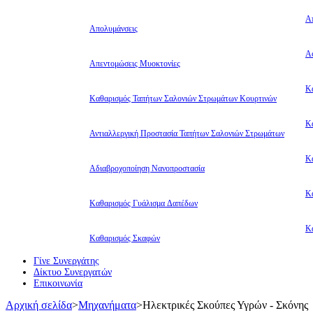
Α
Απολυμάνσεις
Αφ
Απεντομώσεις Μυοκτονίες
Κ
Καθαρισμός Ταπήτων Σαλονιών Στρωμάτων Κουρτινών
Κ
Αντιαλλεργική Προστασία Ταπήτων Σαλονιών Στρωμάτων
Κ
Αδιαβροχοποίηση Νανοπροστασία
Κ
Καθαρισμός Γυάλισμα Δαπέδων
Κ
Καθαρισμός Σκαφών
Γίνε Συνεργάτης
Δίκτυο Συνεργατών
Επικοινωνία
Αρχική σελίδα
>
Μηχανήματα
>
Ηλεκτρικές Σκούπες Υγρών - Σκόνης