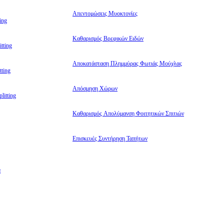
Απεντομώσεις Μυοκτονίες
ing
Καθαρισμός Βρεφικών Ειδών
tting
Αποκατάσταση Πλημμύρας Φωτιάς Μούχλας
ting
Απόσμηση Χώρων
litting
Καθαρισμός Απολύμανση Φοιτητικών Σπιτιών
Επισκευές Συντήρηση Ταπήτων
α