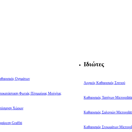
Ιδιώτες
αθαρισμός Οχημάτων
Αρχικός Καθαρισμός Σπιτιού
ποκατάσταση Φωτιάς Πλημμύρας Μούχλας
Καθαρισμός Ταπήτων Microsplitti
πόσμηση Χώρων
Καθαρισμός Σαλονιών Microsplitt
αίρεση Graffiti
Καθαρισμός Στρωμάτων Microspli