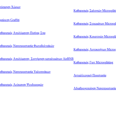
πόσμηση Χώρων
Καθαρισμός Σαλονιών Microsplitt
αίρεση Graffiti
Καθαρισμός Στρωμάτων Microspli
αθαρισμός Απολύμανση Πισίνας Σπα
Καθαρισμός Κουρτινών Microsplit
αθαρισμός Νανοπροστασία Φωτοβολταϊκών
Καθαρισμός Αυτοκινήτων Microsp
αθαρισμός Απολύμανση Συντήρηση καταλυμάτων AirBNB
Καθαρισμός Γιοτ Microsplitting
αθαρισμός Νανοπροστασία Υαλοπινάκων
Αντιαλλεργική Προστασία
αθαρισμός Λεύκανση Ψευδοροφών
Αδιαβροχοποίηση Νανοπροστασί