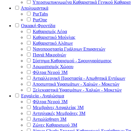
Υπερσυμπυκνωμένα Καθαριστικά Γενικού Καθαρισ
Απολυμαντικά
PurTabs
PurOne
Οικιακή Φροντίδα
Καθαρισμός Αέρα
Καθαριστικό Μούχλας
Καθαριστικό Αλάτων
Νανοπροστασία Γυάλινων Επιφανειών
Πανιά Μικροϊνών
Σύστημα Καθαρισμού - Σφουγγαρίσματος
Αρωματισμός Χώρου
Φίλτρα Νερού 3Μ
Αντιαλλεργική Προστασία - Απωθητικά Εντόμων
Αποσμητικά Υφασμάτων - Χαλιών - Μοκετών
Ξελεκιαστικά Υφασμάτων - Χαλιών - Μοκετών
Εργαλεία - Αναλώσιμα
Φίλτρα Νερού 3Μ
Μεμβράνες Ασφαλείας 3Μ
Αντιηλιακές Μεμβράνες 3Μ
Αντιολίσθηση 3Μ
Ζώνες Καθαρισμού 3Μ
Δίσκοι Charly Στεγνού Καθαρισμού Ευαίσθητων Τ