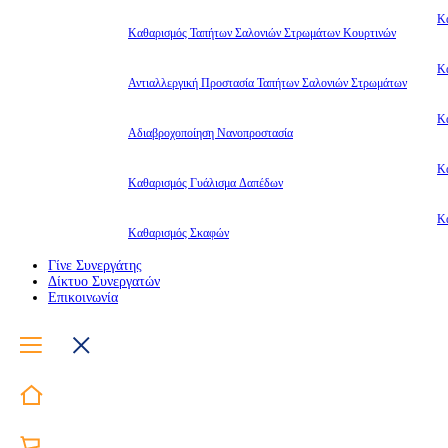
Κ
Καθαρισμός Ταπήτων Σαλονιών Στρωμάτων Κουρτινών
Κ
Αντιαλλεργική Προστασία Ταπήτων Σαλονιών Στρωμάτων
Κ
Αδιαβροχοποίηση Νανοπροστασία
Κ
Καθαρισμός Γυάλισμα Δαπέδων
Κ
Καθαρισμός Σκαφών
Γίνε Συνεργάτης
Δίκτυο Συνεργατών
Επικοινωνία