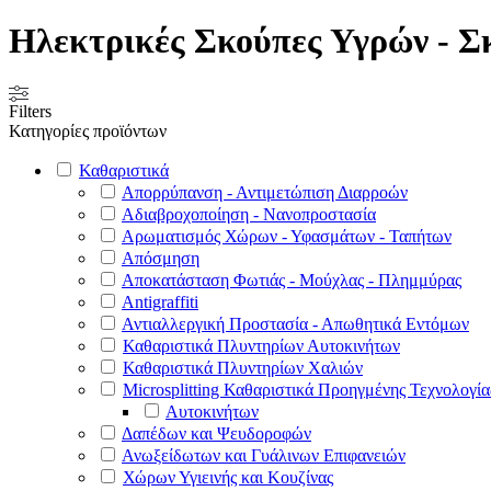
Ηλεκτρικές Σκούπες Υγρών - Σ
Filters
Κατηγορίες προϊόντων
Καθαριστικά
Απορρύπανση - Αντιμετώπιση Διαρροών
Αδιαβροχοποίηση - Νανοπροστασία
Αρωματισμός Χώρων - Υφασμάτων - Ταπήτων
Απόσμηση
Αποκατάσταση Φωτιάς - Μούχλας - Πλημμύρας
Antigraffiti
Αντιαλλεργική Προστασία - Απωθητικά Εντόμων
Καθαριστικά Πλυντηρίων Αυτοκινήτων
Καθαριστικά Πλυντηρίων Χαλιών
Microsplitting Καθαριστικά Προηγμένης Τεχνολογία
Αυτοκινήτων
Δαπέδων και Ψευδοροφών
Ανωξείδωτων και Γυάλινων Επιφανειών
Χώρων Υγιεινής και Κουζίνας