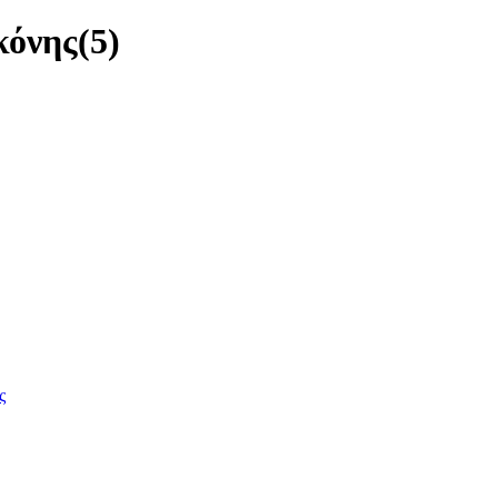
κόνης
(5)
ς