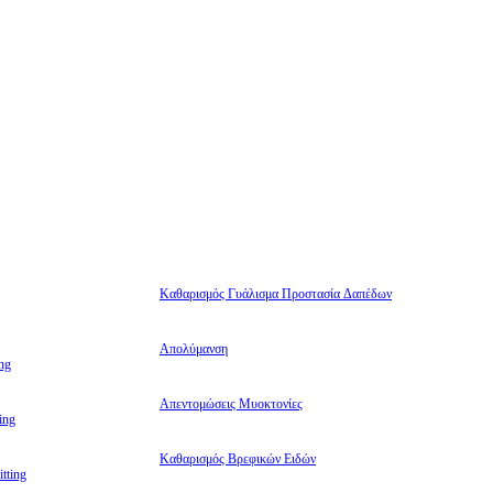
Καθαρισμός Γυάλισμα Προστασία Δαπέδων
Απολύμανση
ng
Απεντομώσεις Μυοκτονίες
ing
Καθαρισμός Βρεφικών Ειδών
tting