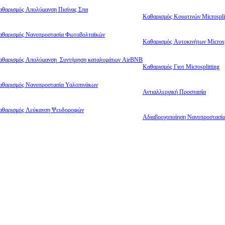
αθαρισμός Απολύμανση Πισίνας Σπα
Καθαρισμός Κουρτινών Microsplit
αθαρισμός Νανοπροστασία Φωτοβολταϊκών
Καθαρισμός Αυτοκινήτων Microsp
αθαρισμός Απολύμανση Συντήρηση καταλυμάτων AirBNB
Καθαρισμός Γιοτ Microsplitting
αθαρισμός Νανοπροστασία Υαλοπινάκων
Αντιαλλεργική Προστασία
αθαρισμός Λεύκανση Ψευδοροφών
Αδιαβροχοποίηση Νανοπροστασί