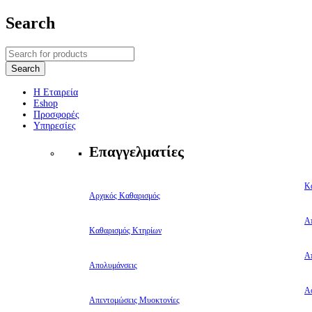
Search
Η Εταιρεία
Eshop
Προσφορές
Υπηρεσίες
Επαγγελματίες
Κ
Αρχικός Καθαρισμός
Α
Καθαρισμός Κτηρίων
Α
Απολυμάνσεις
Αφ
Απεντομώσεις Μυοκτονίες