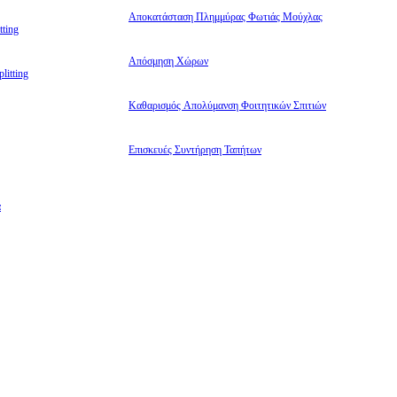
Αποκατάσταση Πλημμύρας Φωτιάς Μούχλας
ting
Απόσμηση Χώρων
litting
Καθαρισμός Απολύμανση Φοιτητικών Σπιτιών
Επισκευές Συντήρηση Ταπήτων
α