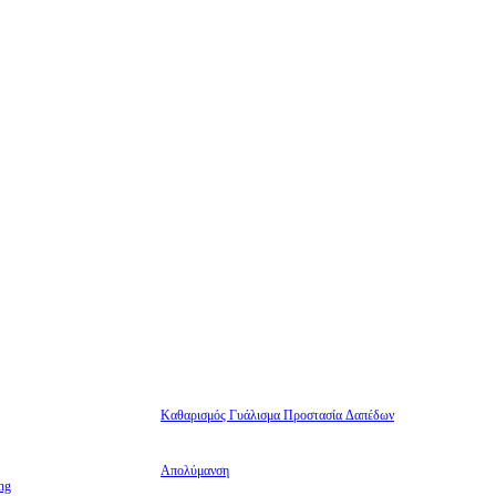
Καθαρισμός Γυάλισμα Προστασία Δαπέδων
Απολύμανση
ng