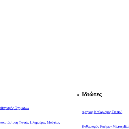
Ιδιώτες
αθαρισμός Οχημάτων
Αρχικός Καθαρισμός Σπιτιού
ποκατάσταση Φωτιάς Πλημμύρας Μούχλας
Καθαρισμός Ταπήτων Microsplitti