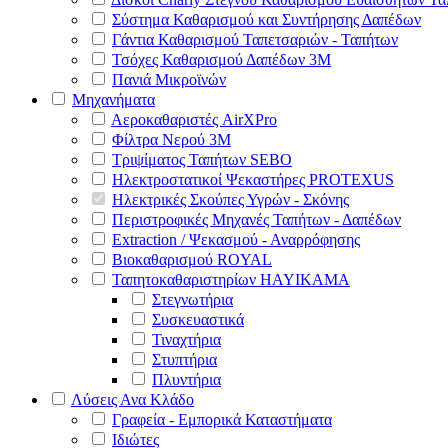
Σύστημα Καθαρισμού και Συντήρησης Δαπέδων
Γάντια Καθαρισμού Ταπετσαριών - Ταπήτων
Τσόχες Καθαρισμού Δαπέδων 3Μ
Πανιά Μικροϊνών
Μηχανήματα
Αεροκαθαριστές AirXPro
Φίλτρα Νερού 3M
Τριψίματος Ταπήτων SEBO
Ηλεκτροστατικοί Ψεκαστήρες PROTEXUS
Ηλεκτρικές Σκούπες Υγρών - Σκόνης
Περιστροφικές Μηχανές Ταπήτων - Δαπέδων
Extraction / Ψεκασμού - Αναρρόφησης
Βιοκαθαρισμού ROYAL
Ταπητοκαθαριστηρίων HAYIKAMA
Στεγνωτήρια
Συσκευαστικά
Τιναχτήρια
Στυπτήρια
Πλυντήρια
Λύσεις Ανα Κλάδο
Γραφεία - Εμπορικά Καταστήματα
Ιδιώτες