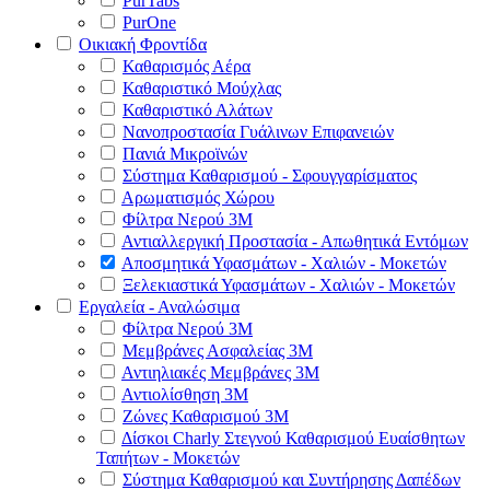
PurTabs
PurOne
Οικιακή Φροντίδα
Καθαρισμός Αέρα
Καθαριστικό Μούχλας
Καθαριστικό Αλάτων
Νανοπροστασία Γυάλινων Επιφανειών
Πανιά Μικροϊνών
Σύστημα Καθαρισμού - Σφουγγαρίσματος
Αρωματισμός Χώρου
Φίλτρα Νερού 3Μ
Αντιαλλεργική Προστασία - Απωθητικά Εντόμων
Αποσμητικά Υφασμάτων - Χαλιών - Μοκετών
Ξελεκιαστικά Υφασμάτων - Χαλιών - Μοκετών
Εργαλεία - Αναλώσιμα
Φίλτρα Νερού 3Μ
Μεμβράνες Ασφαλείας 3Μ
Αντιηλιακές Μεμβράνες 3Μ
Αντιολίσθηση 3Μ
Ζώνες Καθαρισμού 3Μ
Δίσκοι Charly Στεγνού Καθαρισμού Ευαίσθητων
Ταπήτων - Μοκετών
Σύστημα Καθαρισμού και Συντήρησης Δαπέδων