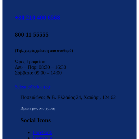
+30 210 400 6568
800 11 55555
(Τηλ. χωρίς χρέωση απο σταθερό)
Ώρες Γραφείου:
Δευ – Παρ: 08:30 – 16:30
Σάββατο: 09:00 – 14:00
5clean@5clean.gr
Ποσειδώνος & Β. Ελλάδος 24, Χαϊδάρι, 124 62
Βρείτε μας στο χάρτη
Social Icons
Facebook
Instagram