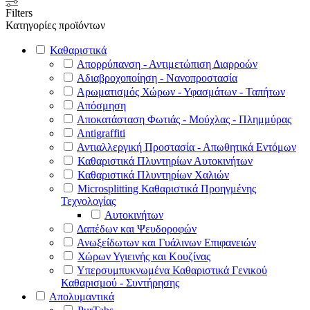
Filters
Κατηγορίες προϊόντων
Καθαριστικά
Απορρύπανση - Αντιμετώπιση Διαρροών
Αδιαβροχοποίηση - Νανοπροστασία
Αρωματισμός Χώρων - Υφασμάτων - Ταπήτων
Απόσμηση
Αποκατάσταση Φωτιάς - Μούχλας - Πλημμύρας
Antigraffiti
Αντιαλλεργική Προστασία - Απωθητικά Εντόμων
Καθαριστικά Πλυντηρίων Αυτοκινήτων
Καθαριστικά Πλυντηρίων Χαλιών
Microsplitting Καθαριστικά Προηγμένης
Τεχνολογίας
Αυτοκινήτων
Δαπέδων και Ψευδοροφών
Ανωξείδωτων και Γυάλινων Επιφανειών
Χώρων Υγιεινής και Κουζίνας
Υπερσυμπυκνωμένα Καθαριστικά Γενικού
Καθαρισμού - Συντήρησης
Απολυμαντικά