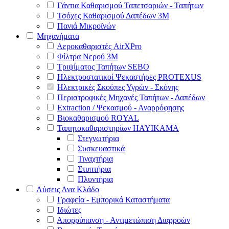
Γάντια Καθαρισμού Ταπετσαριών - Ταπήτων
Τσόχες Καθαρισμού Δαπέδων 3Μ
Πανιά Μικροϊνών
Μηχανήματα
Αεροκαθαριστές AirXPro
Φίλτρα Νερού 3M
Τριψίματος Ταπήτων SEBO
Ηλεκτροστατικοί Ψεκαστήρες PROTEXUS
Ηλεκτρικές Σκούπες Υγρών - Σκόνης
Περιστροφικές Μηχανές Ταπήτων - Δαπέδων
Extraction / Ψεκασμού - Αναρρόφησης
Βιοκαθαρισμού ROYAL
Ταπητοκαθαριστηρίων HAYIKAMA
Στεγνωτήρια
Συσκευαστικά
Τιναχτήρια
Στυπτήρια
Πλυντήρια
Λύσεις Ανα Κλάδο
Γραφεία - Εμπορικά Καταστήματα
Ιδιώτες
Απορρύπανση - Αντιμετώπιση Διαρροών