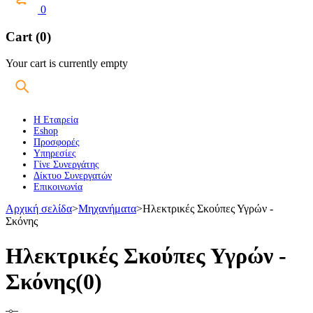
0
Cart (0)
Your cart is currently empty
Η Εταιρεία
Eshop
Προσφορές
Υπηρεσίες
Γίνε Συνεργάτης
Δίκτυο Συνεργατών
Επικοινωνία
Αρχική σελίδα
>
Μηχανήματα
>
Ηλεκτρικές Σκούπες Υγρών -
Σκόνης
Ηλεκτρικές Σκούπες Υγρών -
Σκόνης
(0)