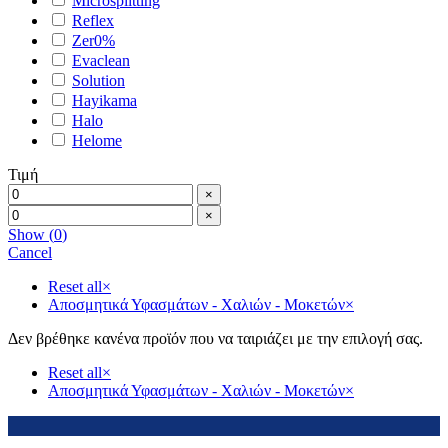
Microsplitting
Reflex
Zer0%
Evaclean
Solution
Hayikama
Halo
Helome
Τιμή
×
×
Show
(
0
)
Cancel
Reset all
×
Αποσμητικά Υφασμάτων - Χαλιών - Μοκετών
×
Δεν βρέθηκε κανένα προϊόν που να ταιριάζει με την επιλογή σας.
Reset all
×
Αποσμητικά Υφασμάτων - Χαλιών - Μοκετών
×