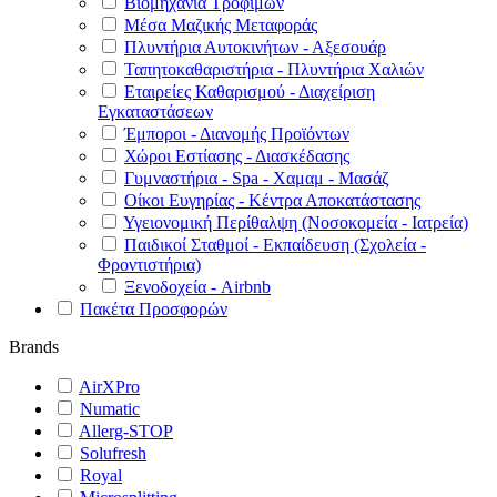
Βιομηχανία Τροφίμων
Μέσα Μαζικής Μεταφοράς
Πλυντήρια Αυτοκινήτων - Αξεσουάρ
Ταπητοκαθαριστήρια - Πλυντήρια Χαλιών
Εταιρείες Καθαρισμού - Διαχείριση
Εγκαταστάσεων
Έμποροι - Διανομής Προϊόντων
Χώροι Εστίασης - Διασκέδασης
Γυμναστήρια - Spa - Χαμαμ - Μασάζ
Οίκοι Ευγηρίας - Κέντρα Αποκατάστασης
Υγειονομική Περίθαλψη (Νοσοκομεία - Ιατρεία)
Παιδικοί Σταθμοί - Εκπαίδευση (Σχολεία -
Φροντιστήρια)
Ξενοδοχεία - Airbnb
Πακέτα Προσφορών
Brands
AirXPro
Numatic
Allerg-STOP
Solufresh
Royal