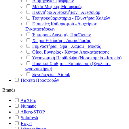
Βιομηχανία Τροφίμων
Μέσα Μαζικής Μεταφοράς
Πλυντήρια Αυτοκινήτων - Αξεσουάρ
Ταπητοκαθαριστήρια - Πλυντήρια Χαλιών
Εταιρείες Καθαρισμού - Διαχείριση
Εγκαταστάσεων
Έμποροι - Διανομής Προϊόντων
Χώροι Εστίασης - Διασκέδασης
Γυμναστήρια - Spa - Χαμαμ - Μασάζ
Οίκοι Ευγηρίας - Κέντρα Αποκατάστασης
Υγειονομική Περίθαλψη (Νοσοκομεία - Ιατρεία)
Παιδικοί Σταθμοί - Εκπαίδευση (Σχολεία -
Φροντιστήρια)
Ξενοδοχεία - Airbnb
Πακέτα Προσφορών
Brands
AirXPro
Numatic
Allerg-STOP
Solufresh
Royal