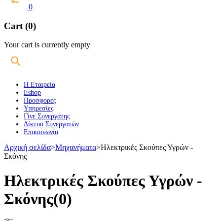
0
Cart (0)
Your cart is currently empty
Η Εταιρεία
Eshop
Προσφορές
Υπηρεσίες
Γίνε Συνεργάτης
Δίκτυο Συνεργατών
Επικοινωνία
Αρχική σελίδα
>
Μηχανήματα
>
Ηλεκτρικές Σκούπες Υγρών -
Σκόνης
Ηλεκτρικές Σκούπες Υγρών -
Σκόνης
(0)