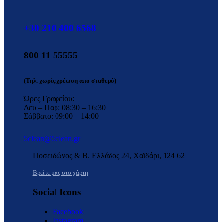
+30 210 400 6568
800 11 55555
(Τηλ. χωρίς χρέωση απο σταθερό)
Ώρες Γραφείου:
Δευ – Παρ: 08:30 – 16:30
Σάββατο: 09:00 – 14:00
5clean@5clean.gr
Ποσειδώνος & Β. Ελλάδος 24, Χαϊδάρι, 124 62
Βρείτε μας στο χάρτη
Social Icons
Facebook
Instagram