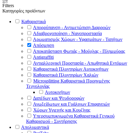
Filters
Κατηγορίες προϊόντων
Καθαριστικά
Απορρύπανση - Αντιμετώπιση Διαρροών
Αδιαβροχοποίηση - Νανοπροστασία
Αρωματισμός Χώρων - Υφασμάτων - Ταπήτων
Απόσμηση
Αποκατάσταση Φωτιάς - Μούχλας - Πλημμύρας
Antigraffiti
Αντιαλλεργική Προστασία - Απωθητικά Εντόμων
Καθαριστικά Πλυντηρίων Αυτοκινήτων
Καθαριστικά Πλυντηρίων Χαλιών
Microsplitting Καθαριστικά Προηγμένης
Τεχνολογίας
Αυτοκινήτων
Δαπέδων και Ψευδοροφών
Ανωξείδωτων και Γυάλινων Επιφανειών
Χώρων Υγιεινής και Κουζίνας
Υπερσυμπυκνωμένα Καθαριστικά Γενικού
Καθαρισμού - Συντήρησης
Απολυμαντικά