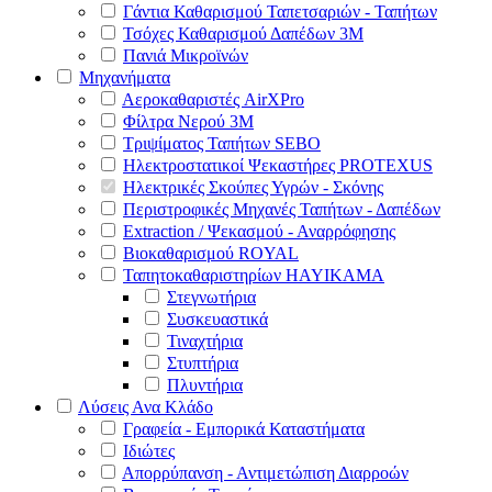
Γάντια Καθαρισμού Ταπετσαριών - Ταπήτων
Τσόχες Καθαρισμού Δαπέδων 3Μ
Πανιά Μικροϊνών
Μηχανήματα
Αεροκαθαριστές AirXPro
Φίλτρα Νερού 3M
Τριψίματος Ταπήτων SEBO
Ηλεκτροστατικοί Ψεκαστήρες PROTEXUS
Ηλεκτρικές Σκούπες Υγρών - Σκόνης
Περιστροφικές Μηχανές Ταπήτων - Δαπέδων
Extraction / Ψεκασμού - Αναρρόφησης
Βιοκαθαρισμού ROYAL
Ταπητοκαθαριστηρίων HAYIKAMA
Στεγνωτήρια
Συσκευαστικά
Τιναχτήρια
Στυπτήρια
Πλυντήρια
Λύσεις Ανα Κλάδο
Γραφεία - Εμπορικά Καταστήματα
Ιδιώτες
Απορρύπανση - Αντιμετώπιση Διαρροών