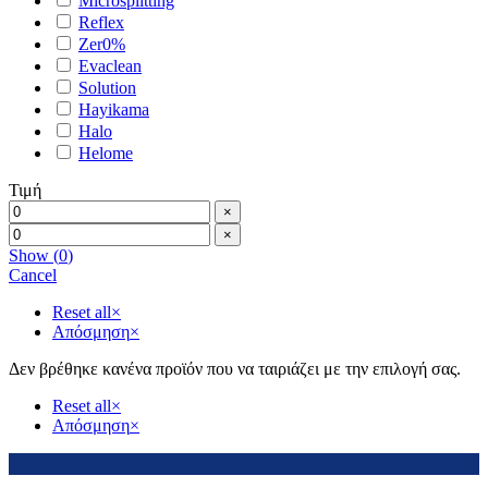
Microsplitting
Reflex
Zer0%
Evaclean
Solution
Hayikama
Halo
Helome
Τιμή
×
×
Show
(
0
)
Cancel
Reset all
×
Απόσμηση
×
Δεν βρέθηκε κανένα προϊόν που να ταιριάζει με την επιλογή σας.
Reset all
×
Απόσμηση
×