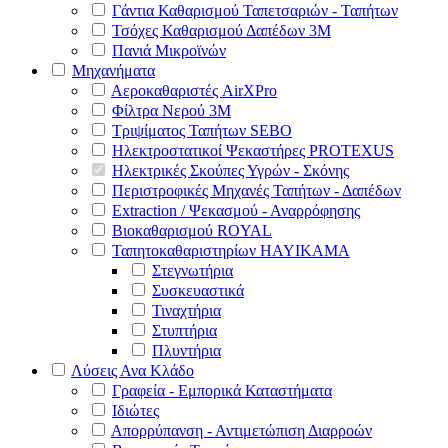
Γάντια Καθαρισμού Ταπετσαριών - Ταπήτων
Τσόχες Καθαρισμού Δαπέδων 3Μ
Πανιά Μικροϊνών
Μηχανήματα
Αεροκαθαριστές AirXPro
Φίλτρα Νερού 3M
Τριψίματος Ταπήτων SEBO
Ηλεκτροστατικοί Ψεκαστήρες PROTEXUS
Ηλεκτρικές Σκούπες Υγρών - Σκόνης
Περιστροφικές Μηχανές Ταπήτων - Δαπέδων
Extraction / Ψεκασμού - Αναρρόφησης
Βιοκαθαρισμού ROYAL
Ταπητοκαθαριστηρίων HAYIKAMA
Στεγνωτήρια
Συσκευαστικά
Τιναχτήρια
Στυπτήρια
Πλυντήρια
Λύσεις Ανα Κλάδο
Γραφεία - Εμπορικά Καταστήματα
Ιδιώτες
Απορρύπανση - Αντιμετώπιση Διαρροών