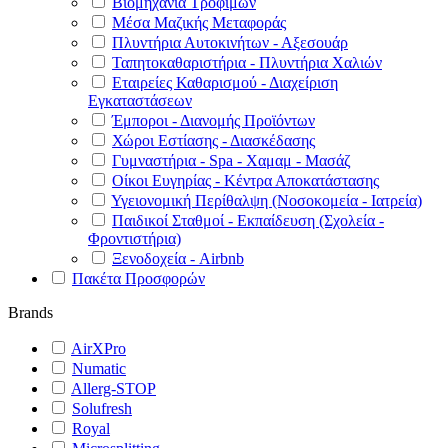
Βιομηχανία Τροφίμων
Μέσα Μαζικής Μεταφοράς
Πλυντήρια Αυτοκινήτων - Αξεσουάρ
Ταπητοκαθαριστήρια - Πλυντήρια Χαλιών
Εταιρείες Καθαρισμού - Διαχείριση
Εγκαταστάσεων
Έμποροι - Διανομής Προϊόντων
Χώροι Εστίασης - Διασκέδασης
Γυμναστήρια - Spa - Χαμαμ - Μασάζ
Οίκοι Ευγηρίας - Κέντρα Αποκατάστασης
Υγειονομική Περίθαλψη (Νοσοκομεία - Ιατρεία)
Παιδικοί Σταθμοί - Εκπαίδευση (Σχολεία -
Φροντιστήρια)
Ξενοδοχεία - Airbnb
Πακέτα Προσφορών
Brands
AirXPro
Numatic
Allerg-STOP
Solufresh
Royal