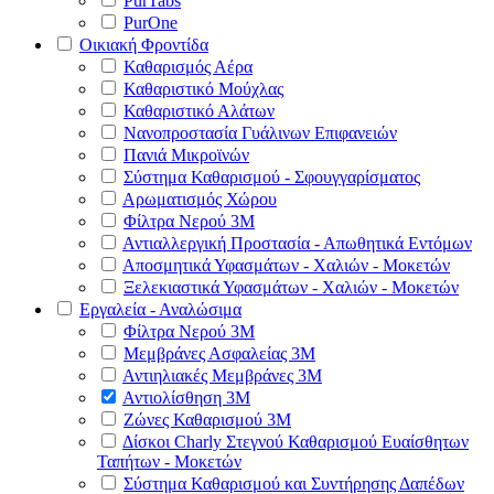
PurTabs
PurOne
Οικιακή Φροντίδα
Καθαρισμός Αέρα
Καθαριστικό Μούχλας
Καθαριστικό Αλάτων
Νανοπροστασία Γυάλινων Επιφανειών
Πανιά Μικροϊνών
Σύστημα Καθαρισμού - Σφουγγαρίσματος
Αρωματισμός Χώρου
Φίλτρα Νερού 3Μ
Αντιαλλεργική Προστασία - Απωθητικά Εντόμων
Αποσμητικά Υφασμάτων - Χαλιών - Μοκετών
Ξελεκιαστικά Υφασμάτων - Χαλιών - Μοκετών
Εργαλεία - Αναλώσιμα
Φίλτρα Νερού 3Μ
Μεμβράνες Ασφαλείας 3Μ
Αντιηλιακές Μεμβράνες 3Μ
Αντιολίσθηση 3Μ
Ζώνες Καθαρισμού 3Μ
Δίσκοι Charly Στεγνού Καθαρισμού Ευαίσθητων
Ταπήτων - Μοκετών
Σύστημα Καθαρισμού και Συντήρησης Δαπέδων