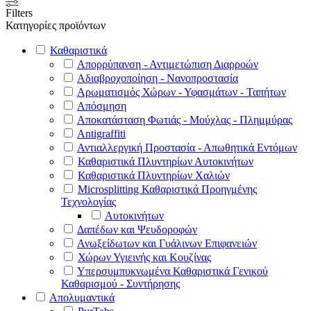
Filters
Κατηγορίες προϊόντων
Καθαριστικά
Απορρύπανση - Αντιμετώπιση Διαρροών
Αδιαβροχοποίηση - Νανοπροστασία
Αρωματισμός Χώρων - Υφασμάτων - Ταπήτων
Απόσμηση
Αποκατάσταση Φωτιάς - Μούχλας - Πλημμύρας
Antigraffiti
Αντιαλλεργική Προστασία - Απωθητικά Εντόμων
Καθαριστικά Πλυντηρίων Αυτοκινήτων
Καθαριστικά Πλυντηρίων Χαλιών
Microsplitting Καθαριστικά Προηγμένης
Τεχνολογίας
Αυτοκινήτων
Δαπέδων και Ψευδοροφών
Ανωξείδωτων και Γυάλινων Επιφανειών
Χώρων Υγιεινής και Κουζίνας
Υπερσυμπυκνωμένα Καθαριστικά Γενικού
Καθαρισμού - Συντήρησης
Απολυμαντικά