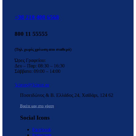
+30 210 400 6568
800 11 55555
(Τηλ. χωρίς χρέωση απο σταθερό)
Ώρες Γραφείου:
Δευ – Παρ: 08:30 – 16:30
Σάββατο: 09:00 – 14:00
5clean@5clean.gr
Ποσειδώνος & Β. Ελλάδος 24, Χαϊδάρι, 124 62
Βρείτε μας στο χάρτη
Social Icons
Facebook
Instagram