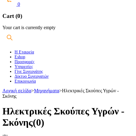
0
Cart (0)
Your cart is currently empty
Η Εταιρεία
Eshop
Προσφορές
Υπηρεσίες
Γίνε Συνεργάτης
Δίκτυο Συνεργατών
Επικοινωνία
Αρχική σελίδα
>
Μηχανήματα
>
Ηλεκτρικές Σκούπες Υγρών -
Σκόνης
Ηλεκτρικές Σκούπες Υγρών -
Σκόνης
(0)