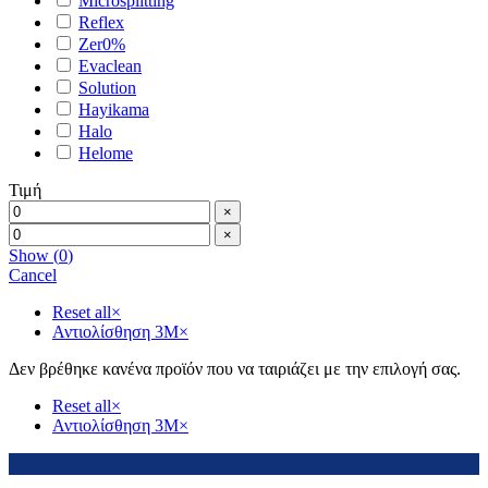
Microsplitting
Reflex
Zer0%
Evaclean
Solution
Hayikama
Halo
Helome
Τιμή
×
×
Show
(
0
)
Cancel
Reset all
×
Αντιολίσθηση 3Μ
×
Δεν βρέθηκε κανένα προϊόν που να ταιριάζει με την επιλογή σας.
Reset all
×
Αντιολίσθηση 3Μ
×