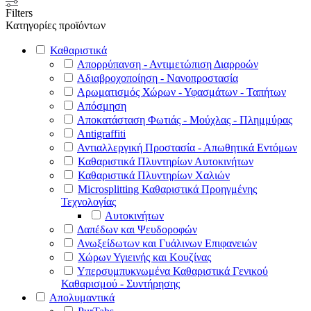
Filters
Κατηγορίες προϊόντων
Καθαριστικά
Απορρύπανση - Αντιμετώπιση Διαρροών
Αδιαβροχοποίηση - Νανοπροστασία
Αρωματισμός Χώρων - Υφασμάτων - Ταπήτων
Απόσμηση
Αποκατάσταση Φωτιάς - Μούχλας - Πλημμύρας
Antigraffiti
Αντιαλλεργική Προστασία - Απωθητικά Εντόμων
Καθαριστικά Πλυντηρίων Αυτοκινήτων
Καθαριστικά Πλυντηρίων Χαλιών
Microsplitting Καθαριστικά Προηγμένης
Τεχνολογίας
Αυτοκινήτων
Δαπέδων και Ψευδοροφών
Ανωξείδωτων και Γυάλινων Επιφανειών
Χώρων Υγιεινής και Κουζίνας
Υπερσυμπυκνωμένα Καθαριστικά Γενικού
Καθαρισμού - Συντήρησης
Απολυμαντικά