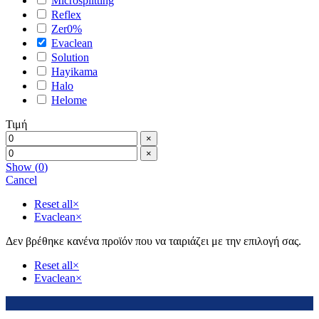
Microsplitting
Reflex
Zer0%
Evaclean
Solution
Hayikama
Halo
Helome
Τιμή
×
×
Show
(
0
)
Cancel
Reset all
×
Evaclean
×
Δεν βρέθηκε κανένα προϊόν που να ταιριάζει με την επιλογή σας.
Reset all
×
Evaclean
×