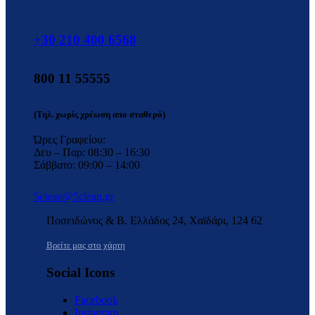
+30 210 400 6568
800 11 55555
(Τηλ. χωρίς χρέωση απο σταθερό)
Ώρες Γραφείου:
Δευ – Παρ: 08:30 – 16:30
Σάββατο: 09:00 – 14:00
5clean@5clean.gr
Ποσειδώνος & Β. Ελλάδος 24, Χαϊδάρι, 124 62
Βρείτε μας στο χάρτη
Social Icons
Facebook
Instagram