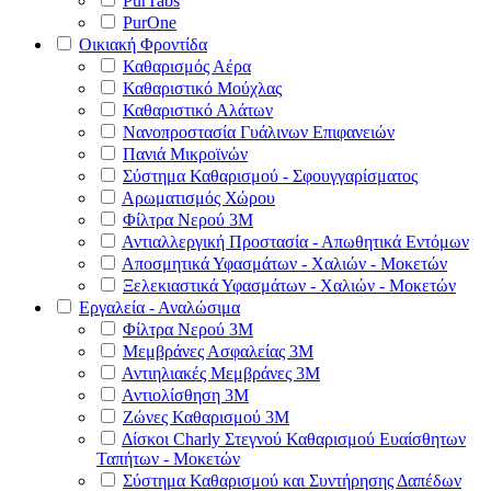
PurTabs
PurOne
Οικιακή Φροντίδα
Καθαρισμός Αέρα
Καθαριστικό Μούχλας
Καθαριστικό Αλάτων
Νανοπροστασία Γυάλινων Επιφανειών
Πανιά Μικροϊνών
Σύστημα Καθαρισμού - Σφουγγαρίσματος
Αρωματισμός Χώρου
Φίλτρα Νερού 3Μ
Αντιαλλεργική Προστασία - Απωθητικά Εντόμων
Αποσμητικά Υφασμάτων - Χαλιών - Μοκετών
Ξελεκιαστικά Υφασμάτων - Χαλιών - Μοκετών
Εργαλεία - Αναλώσιμα
Φίλτρα Νερού 3Μ
Μεμβράνες Ασφαλείας 3Μ
Αντιηλιακές Μεμβράνες 3Μ
Αντιολίσθηση 3Μ
Ζώνες Καθαρισμού 3Μ
Δίσκοι Charly Στεγνού Καθαρισμού Ευαίσθητων
Ταπήτων - Μοκετών
Σύστημα Καθαρισμού και Συντήρησης Δαπέδων