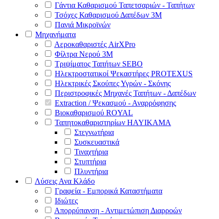
Γάντια Καθαρισμού Ταπετσαριών - Ταπήτων
Τσόχες Καθαρισμού Δαπέδων 3Μ
Πανιά Μικροϊνών
Μηχανήματα
Αεροκαθαριστές AirXPro
Φίλτρα Νερού 3M
Τριψίματος Ταπήτων SEBO
Ηλεκτροστατικοί Ψεκαστήρες PROTEXUS
Ηλεκτρικές Σκούπες Υγρών - Σκόνης
Περιστροφικές Μηχανές Ταπήτων - Δαπέδων
Extraction / Ψεκασμού - Αναρρόφησης
Βιοκαθαρισμού ROYAL
Ταπητοκαθαριστηρίων HAYIKAMA
Στεγνωτήρια
Συσκευαστικά
Τιναχτήρια
Στυπτήρια
Πλυντήρια
Λύσεις Ανα Κλάδο
Γραφεία - Εμπορικά Καταστήματα
Ιδιώτες
Απορρύπανση - Αντιμετώπιση Διαρροών