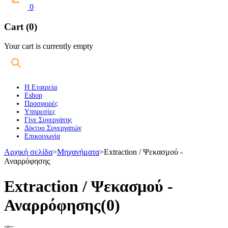
0
Cart (0)
Your cart is currently empty
Η Εταιρεία
Eshop
Προσφορές
Υπηρεσίες
Γίνε Συνεργάτης
Δίκτυο Συνεργατών
Επικοινωνία
Αρχική σελίδα
>
Μηχανήματα
>
Extraction / Ψεκασμού -
Αναρρόφησης
Extraction / Ψεκασμού -
Αναρρόφησης
(0)