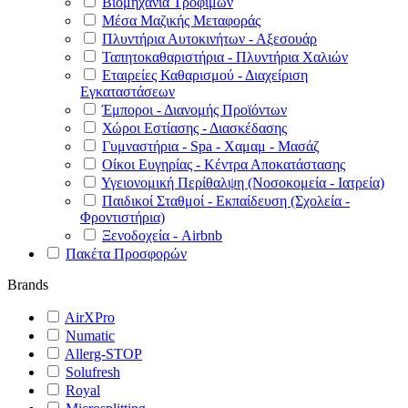
Βιομηχανία Τροφίμων
Μέσα Μαζικής Μεταφοράς
Πλυντήρια Αυτοκινήτων - Αξεσουάρ
Ταπητοκαθαριστήρια - Πλυντήρια Χαλιών
Εταιρείες Καθαρισμού - Διαχείριση
Εγκαταστάσεων
Έμποροι - Διανομής Προϊόντων
Χώροι Εστίασης - Διασκέδασης
Γυμναστήρια - Spa - Χαμαμ - Μασάζ
Οίκοι Ευγηρίας - Κέντρα Αποκατάστασης
Υγειονομική Περίθαλψη (Νοσοκομεία - Ιατρεία)
Παιδικοί Σταθμοί - Εκπαίδευση (Σχολεία -
Φροντιστήρια)
Ξενοδοχεία - Airbnb
Πακέτα Προσφορών
Brands
AirXPro
Numatic
Allerg-STOP
Solufresh
Royal