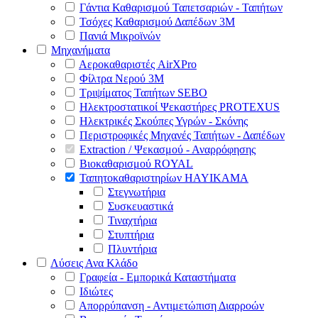
Γάντια Καθαρισμού Ταπετσαριών - Ταπήτων
Τσόχες Καθαρισμού Δαπέδων 3Μ
Πανιά Μικροϊνών
Μηχανήματα
Αεροκαθαριστές AirXPro
Φίλτρα Νερού 3M
Τριψίματος Ταπήτων SEBO
Ηλεκτροστατικοί Ψεκαστήρες PROTEXUS
Ηλεκτρικές Σκούπες Υγρών - Σκόνης
Περιστροφικές Μηχανές Ταπήτων - Δαπέδων
Extraction / Ψεκασμού - Αναρρόφησης
Βιοκαθαρισμού ROYAL
Ταπητοκαθαριστηρίων HAYIKAMA
Στεγνωτήρια
Συσκευαστικά
Τιναχτήρια
Στυπτήρια
Πλυντήρια
Λύσεις Ανα Κλάδο
Γραφεία - Εμπορικά Καταστήματα
Ιδιώτες
Απορρύπανση - Αντιμετώπιση Διαρροών