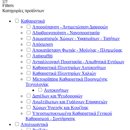
Filters
Κατηγορίες προϊόντων
Καθαριστικά
Απορρύπανση - Αντιμετώπιση Διαρροών
Αδιαβροχοποίηση - Νανοπροστασία
Αρωματισμός Χώρων - Υφασμάτων - Ταπήτων
Απόσμηση
Αποκατάσταση Φωτιάς - Μούχλας - Πλημμύρας
Antigraffiti
Αντιαλλεργική Προστασία - Απωθητικά Εντόμων
Καθαριστικά Πλυντηρίων Αυτοκινήτων
Καθαριστικά Πλυντηρίων Χαλιών
Microsplitting Καθαριστικά Προηγμένης
Τεχνολογίας
Αυτοκινήτων
Δαπέδων και Ψευδοροφών
Ανωξείδωτων και Γυάλινων Επιφανειών
Χώρων Υγιεινής και Κουζίνας
Υπερσυμπυκνωμένα Καθαριστικά Γενικού
Καθαρισμού - Συντήρησης
Απολυμαντικά