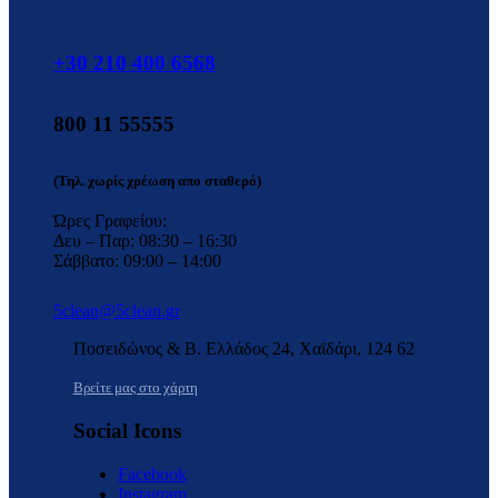
+30 210 400 6568
800 11 55555
(Τηλ. χωρίς χρέωση απο σταθερό)
Ώρες Γραφείου:
Δευ – Παρ: 08:30 – 16:30
Σάββατο: 09:00 – 14:00
5clean@5clean.gr
Ποσειδώνος & Β. Ελλάδος 24, Χαϊδάρι, 124 62
Βρείτε μας στο χάρτη
Social Icons
Facebook
Instagram