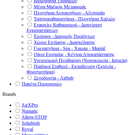
Βιομηχανία Τροφίμων
Μέσα Μαζικής Μεταφοράς
Πλυντήρια Αυτοκινήτων - Αξεσουάρ
Ταπητοκαθαριστήρια - Πλυντήρια Χαλιών
Εταιρείες Καθαρισμού - Διαχείριση
Εγκαταστάσεων
Έμποροι - Διανομής Προϊόντων
Χώροι Εστίασης - Διασκέδασης
Γυμναστήρια - Spa - Χαμαμ - Μασάζ
Οίκοι Ευγηρίας - Κέντρα Αποκατάστασης
Υγειονομική Περίθαλψη (Νοσοκομεία - Ιατρεία)
Παιδικοί Σταθμοί - Εκπαίδευση (Σχολεία -
Φροντιστήρια)
Ξενοδοχεία - Airbnb
Πακέτα Προσφορών
Brands
AirXPro
Numatic
Allerg-STOP
Solufresh
Royal