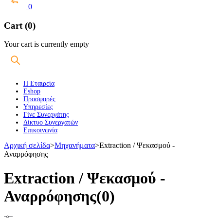
0
Cart (0)
Your cart is currently empty
Η Εταιρεία
Eshop
Προσφορές
Υπηρεσίες
Γίνε Συνεργάτης
Δίκτυο Συνεργατών
Επικοινωνία
Αρχική σελίδα
>
Μηχανήματα
>
Extraction / Ψεκασμού -
Αναρρόφησης
Extraction / Ψεκασμού -
Αναρρόφησης
(0)