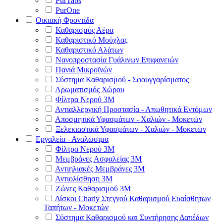
PurTabs
PurOne
Οικιακή Φροντίδα
Καθαρισμός Αέρα
Καθαριστικό Μούχλας
Καθαριστικό Αλάτων
Νανοπροστασία Γυάλινων Επιφανειών
Πανιά Μικροϊνών
Σύστημα Καθαρισμού - Σφουγγαρίσματος
Αρωματισμός Χώρου
Φίλτρα Νερού 3Μ
Αντιαλλεργική Προστασία - Απωθητικά Εντόμων
Αποσμητικά Υφασμάτων - Χαλιών - Μοκετών
Ξελεκιαστικά Υφασμάτων - Χαλιών - Μοκετών
Εργαλεία - Αναλώσιμα
Φίλτρα Νερού 3Μ
Μεμβράνες Ασφαλείας 3Μ
Αντιηλιακές Μεμβράνες 3Μ
Αντιολίσθηση 3Μ
Ζώνες Καθαρισμού 3Μ
Δίσκοι Charly Στεγνού Καθαρισμού Ευαίσθητων
Ταπήτων - Μοκετών
Σύστημα Καθαρισμού και Συντήρησης Δαπέδων