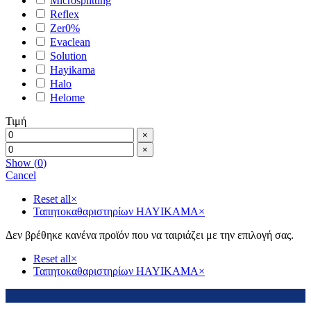
Microsplitting
Reflex
Zer0%
Evaclean
Solution
Hayikama
Halo
Helome
Τιμή
×
×
Show
(
0
)
Cancel
Reset all
×
Ταπητοκαθαριστηρίων HAYIKAMA
×
Δεν βρέθηκε κανένα προϊόν που να ταιριάζει με την επιλογή σας.
Reset all
×
Ταπητοκαθαριστηρίων HAYIKAMA
×