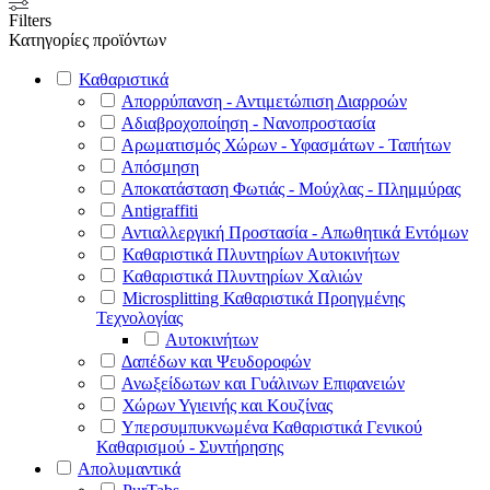
Filters
Κατηγορίες προϊόντων
Καθαριστικά
Απορρύπανση - Αντιμετώπιση Διαρροών
Αδιαβροχοποίηση - Νανοπροστασία
Αρωματισμός Χώρων - Υφασμάτων - Ταπήτων
Απόσμηση
Αποκατάσταση Φωτιάς - Μούχλας - Πλημμύρας
Antigraffiti
Αντιαλλεργική Προστασία - Απωθητικά Εντόμων
Καθαριστικά Πλυντηρίων Αυτοκινήτων
Καθαριστικά Πλυντηρίων Χαλιών
Microsplitting Καθαριστικά Προηγμένης
Τεχνολογίας
Αυτοκινήτων
Δαπέδων και Ψευδοροφών
Ανωξείδωτων και Γυάλινων Επιφανειών
Χώρων Υγιεινής και Κουζίνας
Υπερσυμπυκνωμένα Καθαριστικά Γενικού
Καθαρισμού - Συντήρησης
Απολυμαντικά