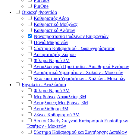
PurTabs
PurOne
Οικιακή Φροντίδα
Καθαρισμός Αέρα
Καθαριστικό Μούχλας
Καθαριστικό Αλάτων
Νανοπροστασία Γυάλινων Επιφανειών
Πανιά Μικροϊνών
Σύστημα Καθαρισμού - Σφουγγαρίσματος
Αρωματισμός Χώρου
Φίλτρα Νερού 3Μ
Αντιαλλεργική Προστασία - Απωθητικά Εντόμων
Αποσμητικά Υφασμάτων - Χαλιών - Μοκετών
Ξελεκιαστικά Υφασμάτων - Χαλιών - Μοκετών
Εργαλεία - Αναλώσιμα
Φίλτρα Νερού 3Μ
Μεμβράνες Ασφαλείας 3Μ
Αντιηλιακές Μεμβράνες 3Μ
Αντιολίσθηση 3Μ
Ζώνες Καθαρισμού 3Μ
Δίσκοι Charly Στεγνού Καθαρισμού Ευαίσθητων
Ταπήτων - Μοκετών
Σύστημα Καθαρισμού και Συντήρησης Δαπέδων