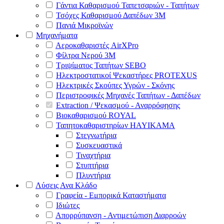
Γάντια Καθαρισμού Ταπετσαριών - Ταπήτων
Τσόχες Καθαρισμού Δαπέδων 3Μ
Πανιά Μικροϊνών
Μηχανήματα
Αεροκαθαριστές AirXPro
Φίλτρα Νερού 3M
Τριψίματος Ταπήτων SEBO
Ηλεκτροστατικοί Ψεκαστήρες PROTEXUS
Ηλεκτρικές Σκούπες Υγρών - Σκόνης
Περιστροφικές Μηχανές Ταπήτων - Δαπέδων
Extraction / Ψεκασμού - Αναρρόφησης
Βιοκαθαρισμού ROYAL
Ταπητοκαθαριστηρίων HAYIKAMA
Στεγνωτήρια
Συσκευαστικά
Τιναχτήρια
Στυπτήρια
Πλυντήρια
Λύσεις Ανα Κλάδο
Γραφεία - Εμπορικά Καταστήματα
Ιδιώτες
Απορρύπανση - Αντιμετώπιση Διαρροών