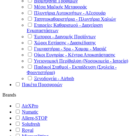
Βιομηχανία Τροφίμων
Μέσα Μαζικής Μεταφοράς
Πλυντήρια Αυτοκινήτων - Αξεσουάρ
Ταπητοκαθαριστήρια - Πλυντήρια Χαλιών
Εταιρείες Καθαρισμού - Διαχείριση
Εγκαταστάσεων
Έμποροι - Διανομής Προϊόντων
Χώροι Εστίασης - Διασκέδασης
Γυμναστήρια - Spa - Χαμαμ - Μασάζ
Οίκοι Ευγηρίας - Κέντρα Αποκατάστασης
Υγειονομική Περίθαλψη (Νοσοκομεία - Ιατρεία)
Παιδικοί Σταθμοί - Εκπαίδευση (Σχολεία -
Φροντιστήρια)
Ξενοδοχεία - Airbnb
Πακέτα Προσφορών
Brands
AirXPro
Numatic
Allerg-STOP
Solufresh
Royal