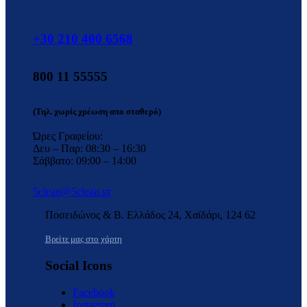
+30 210 400 6568
800 11 55555
(Τηλ. χωρίς χρέωση απο σταθερό)
Ώρες Γραφείου:
Δευ – Παρ: 08:30 – 16:30
Σάββατο: 09:00 – 14:00
5clean@5clean.gr
Ποσειδώνος & Β. Ελλάδος 24, Χαϊδάρι, 124 62
Βρείτε μας στο χάρτη
Social Icons
Facebook
Instagram