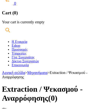
0
Cart (0)
Your cart is currently empty
Η Εταιρεία
Eshop
Προσφορές
Υπηρεσίες
Γίνε Συνεργάτης
Δίκτυο Συνεργατών
Επικοινωνία
Αρχική σελίδα
>
Μηχανήματα
>
Extraction / Ψεκασμού -
Αναρρόφησης
Extraction / Ψεκασμού -
Αναρρόφησης
(0)