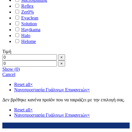
Microsplitting
Reflex
Zer0%
Evaclean
Solution
Hayikama
Halo
Helome
Τιμή
×
×
Show
(
0
)
Cancel
Reset all
×
Νανοπροστασία Γυάλινων Επιφανειών
×
Δεν βρέθηκε κανένα προϊόν που να ταιριάζει με την επιλογή σας.
Reset all
×
Νανοπροστασία Γυάλινων Επιφανειών
×