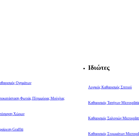
Ιδιώτες
αθαρισμός Οχημάτων
Αρχικός Καθαρισμός Σπιτιού
ποκατάσταση Φωτιάς Πλημμύρας Μούχλας
Καθαρισμός Ταπήτων Microsplitti
πόσμηση Χώρων
Καθαρισμός Σαλονιών Microsplitt
αίρεση Graffiti
Καθαρισμός Στρωμάτων Microspli