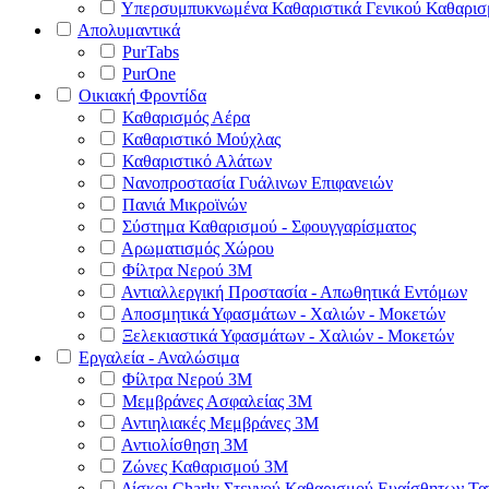
Υπερσυμπυκνωμένα Καθαριστικά Γενικού Καθαρισ
Απολυμαντικά
PurTabs
PurOne
Οικιακή Φροντίδα
Καθαρισμός Αέρα
Καθαριστικό Μούχλας
Καθαριστικό Αλάτων
Νανοπροστασία Γυάλινων Επιφανειών
Πανιά Μικροϊνών
Σύστημα Καθαρισμού - Σφουγγαρίσματος
Αρωματισμός Χώρου
Φίλτρα Νερού 3Μ
Αντιαλλεργική Προστασία - Απωθητικά Εντόμων
Αποσμητικά Υφασμάτων - Χαλιών - Μοκετών
Ξελεκιαστικά Υφασμάτων - Χαλιών - Μοκετών
Εργαλεία - Αναλώσιμα
Φίλτρα Νερού 3Μ
Μεμβράνες Ασφαλείας 3Μ
Αντιηλιακές Μεμβράνες 3Μ
Αντιολίσθηση 3Μ
Ζώνες Καθαρισμού 3Μ
Δίσκοι Charly Στεγνού Καθαρισμού Ευαίσθητων Τ