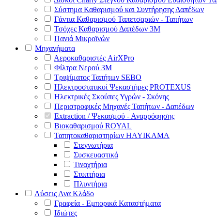
Σύστημα Καθαρισμού και Συντήρησης Δαπέδων
Γάντια Καθαρισμού Ταπετσαριών - Ταπήτων
Τσόχες Καθαρισμού Δαπέδων 3Μ
Πανιά Μικροϊνών
Μηχανήματα
Αεροκαθαριστές AirXPro
Φίλτρα Νερού 3M
Τριψίματος Ταπήτων SEBO
Ηλεκτροστατικοί Ψεκαστήρες PROTEXUS
Ηλεκτρικές Σκούπες Υγρών - Σκόνης
Περιστροφικές Μηχανές Ταπήτων - Δαπέδων
Extraction / Ψεκασμού - Αναρρόφησης
Βιοκαθαρισμού ROYAL
Ταπητοκαθαριστηρίων HAYIKAMA
Στεγνωτήρια
Συσκευαστικά
Τιναχτήρια
Στυπτήρια
Πλυντήρια
Λύσεις Ανα Κλάδο
Γραφεία - Εμπορικά Καταστήματα
Ιδιώτες