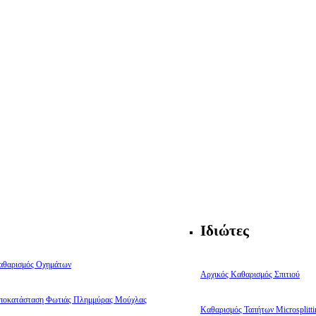
Ιδιώτες
αθαρισμός Οχημάτων
Αρχικός Καθαρισμός Σπιτιού
ποκατάσταση Φωτιάς Πλημμύρας Μούχλας
Καθαρισμός Ταπήτων Microsplitti