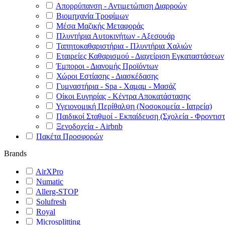
Απορρύπανση - Αντιμετώπιση Διαρροών
Βιομηχανία Τροφίμων
Μέσα Μαζικής Μεταφοράς
Πλυντήρια Αυτοκινήτων - Αξεσουάρ
Ταπητοκαθαριστήρια - Πλυντήρια Χαλιών
Εταιρείες Καθαρισμού - Διαχείριση Εγκαταστάσεων
Έμποροι - Διανομής Προϊόντων
Χώροι Εστίασης - Διασκέδασης
Γυμναστήρια - Spa - Χαμαμ - Μασάζ
Οίκοι Ευγηρίας - Κέντρα Αποκατάστασης
Υγειονομική Περίθαλψη (Νοσοκομεία - Ιατρεία)
Παιδικοί Σταθμοί - Εκπαίδευση (Σχολεία - Φροντιστ
Ξενοδοχεία - Airbnb
Πακέτα Προσφορών
Brands
AirXPro
Numatic
Allerg-STOP
Solufresh
Royal
Microsplitting