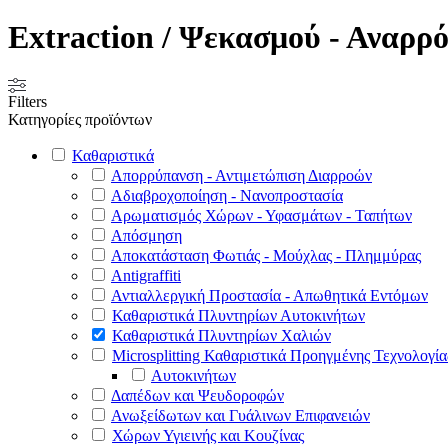
Extraction / Ψεκασμού - Αναρρ
Filters
Κατηγορίες προϊόντων
Καθαριστικά
Απορρύπανση - Αντιμετώπιση Διαρροών
Αδιαβροχοποίηση - Νανοπροστασία
Αρωματισμός Χώρων - Υφασμάτων - Ταπήτων
Απόσμηση
Αποκατάσταση Φωτιάς - Μούχλας - Πλημμύρας
Antigraffiti
Αντιαλλεργική Προστασία - Απωθητικά Εντόμων
Καθαριστικά Πλυντηρίων Αυτοκινήτων
Καθαριστικά Πλυντηρίων Χαλιών
Microsplitting Καθαριστικά Προηγμένης Τεχνολογία
Αυτοκινήτων
Δαπέδων και Ψευδοροφών
Ανωξείδωτων και Γυάλινων Επιφανειών
Χώρων Υγιεινής και Κουζίνας