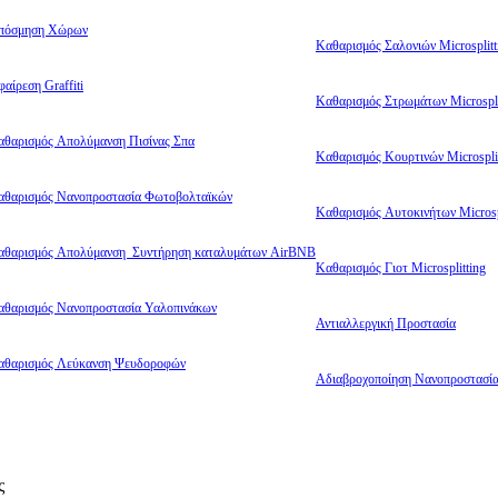
πόσμηση Χώρων
Καθαρισμός Σαλονιών Microsplitt
αίρεση Graffiti
Καθαρισμός Στρωμάτων Microspli
αθαρισμός Απολύμανση Πισίνας Σπα
Καθαρισμός Κουρτινών Microsplit
αθαρισμός Νανοπροστασία Φωτοβολταϊκών
Καθαρισμός Αυτοκινήτων Microsp
αθαρισμός Απολύμανση Συντήρηση καταλυμάτων AirBNB
Καθαρισμός Γιοτ Microsplitting
αθαρισμός Νανοπροστασία Υαλοπινάκων
Αντιαλλεργική Προστασία
αθαρισμός Λεύκανση Ψευδοροφών
Αδιαβροχοποίηση Νανοπροστασί
ς