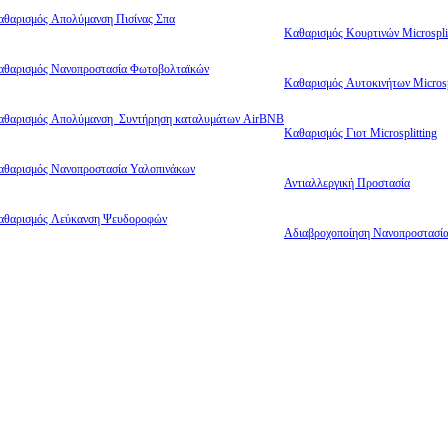
αθαρισμός Απολύμανση Πισίνας Σπα
Καθαρισμός Κουρτινών Microsplit
αθαρισμός Νανοπροστασία Φωτοβολταϊκών
Καθαρισμός Αυτοκινήτων Microsp
αθαρισμός Απολύμανση Συντήρηση καταλυμάτων AirBNB
Καθαρισμός Γιοτ Microsplitting
αθαρισμός Νανοπροστασία Υαλοπινάκων
Αντιαλλεργική Προστασία
αθαρισμός Λεύκανση Ψευδοροφών
Αδιαβροχοποίηση Νανοπροστασί