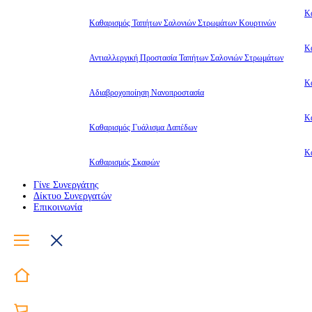
Κ
Καθαρισμός Ταπήτων Σαλονιών Στρωμάτων Κουρτινών
Κ
Αντιαλλεργική Προστασία Ταπήτων Σαλονιών Στρωμάτων
Κ
Αδιαβροχοποίηση Νανοπροστασία
Κ
Καθαρισμός Γυάλισμα Δαπέδων
Κ
Καθαρισμός Σκαφών
Γίνε Συνεργάτης
Δίκτυο Συνεργατών
Επικοινωνία