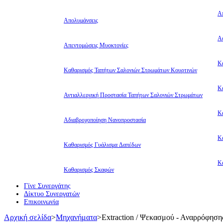
Α
Απολυμάνσεις
Αφ
Απεντομώσεις Μυοκτονίες
Κ
Καθαρισμός Ταπήτων Σαλονιών Στρωμάτων Κουρτινών
Κ
Αντιαλλεργική Προστασία Ταπήτων Σαλονιών Στρωμάτων
Κ
Αδιαβροχοποίηση Νανοπροστασία
Κ
Καθαρισμός Γυάλισμα Δαπέδων
Κ
Καθαρισμός Σκαφών
Γίνε Συνεργάτης
Δίκτυο Συνεργατών
Επικοινωνία
Αρχική σελίδα
>
Μηχανήματα
>
Extraction / Ψεκασμού - Αναρρόφηση