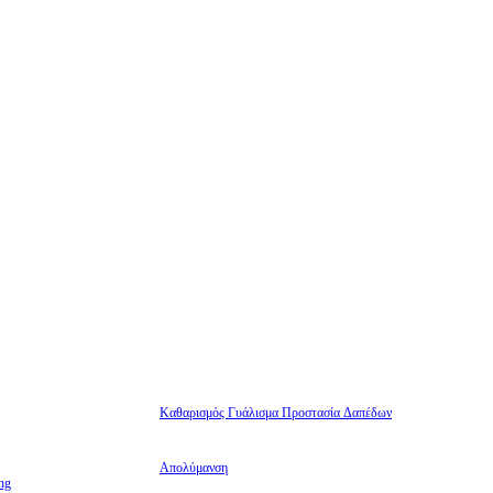
Καθαρισμός Γυάλισμα Προστασία Δαπέδων
Απολύμανση
ng