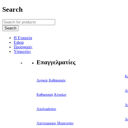
Search
Η Εταιρεία
Eshop
Προσφορές
Υπηρεσίες
Επαγγελματίες
Κ
Αρχικός Καθαρισμός
Α
Καθαρισμός Κτηρίων
Α
Απολυμάνσεις
Αφ
Απεντομώσεις Μυοκτονίες