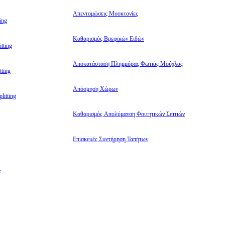
Απεντομώσεις Μυοκτονίες
ing
Καθαρισμός Βρεφικών Ειδών
tting
Αποκατάσταση Πλημμύρας Φωτιάς Μούχλας
ting
Απόσμηση Χώρων
litting
Καθαρισμός Απολύμανση Φοιτητικών Σπιτιών
Επισκευές Συντήρηση Ταπήτων
α