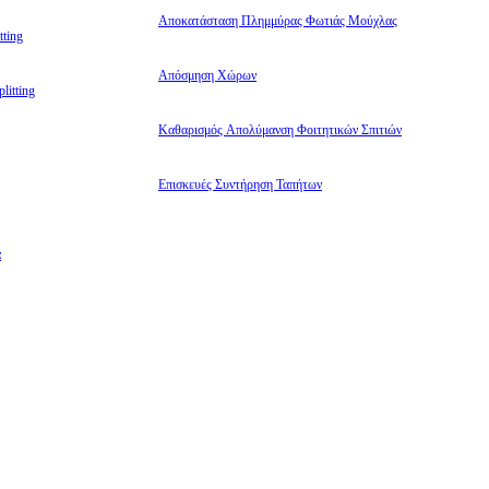
Αποκατάσταση Πλημμύρας Φωτιάς Μούχλας
ting
Απόσμηση Χώρων
litting
Καθαρισμός Απολύμανση Φοιτητικών Σπιτιών
Επισκευές Συντήρηση Ταπήτων
α