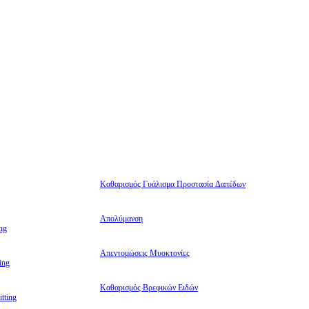
Καθαρισμός Γυάλισμα Προστασία Δαπέδων
Απολύμανση
ng
Απεντομώσεις Μυοκτονίες
ing
Καθαρισμός Βρεφικών Ειδών
tting