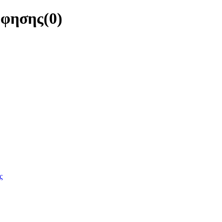
όφησης
(0)
ς