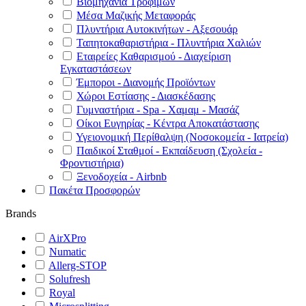
Βιομηχανία Τροφίμων
Μέσα Μαζικής Μεταφοράς
Πλυντήρια Αυτοκινήτων - Αξεσουάρ
Ταπητοκαθαριστήρια - Πλυντήρια Χαλιών
Εταιρείες Καθαρισμού - Διαχείριση
Εγκαταστάσεων
Έμποροι - Διανομής Προϊόντων
Χώροι Εστίασης - Διασκέδασης
Γυμναστήρια - Spa - Χαμαμ - Μασάζ
Οίκοι Ευγηρίας - Κέντρα Αποκατάστασης
Υγειονομική Περίθαλψη (Νοσοκομεία - Ιατρεία)
Παιδικοί Σταθμοί - Εκπαίδευση (Σχολεία -
Φροντιστήρια)
Ξενοδοχεία - Airbnb
Πακέτα Προσφορών
Brands
AirXPro
Numatic
Allerg-STOP
Solufresh
Royal