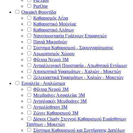
PurTabs
PurOne
Οικιακή Φροντίδα
Καθαρισμός Αέρα
Καθαριστικό Μούχλας
Καθαριστικό Αλάτων
Νανοπροστασία Γυάλινων Επιφανειών
Πανιά Μικροϊνών
Σύστημα Καθαρισμού - Σφουγγαρίσματος
Αρωματισμός Χώρου
Φίλτρα Νερού 3Μ
Αντιαλλεργική Προστασία - Απωθητικά Εντόμων
Αποσμητικά Υφασμάτων - Χαλιών - Μοκετών
Ξελεκιαστικά Υφασμάτων - Χαλιών - Μοκετών
Εργαλεία - Αναλώσιμα
Φίλτρα Νερού 3Μ
Μεμβράνες Ασφαλείας 3Μ
Αντιηλιακές Μεμβράνες 3Μ
Αντιολίσθηση 3Μ
Ζώνες Καθαρισμού 3Μ
Δίσκοι Charly Στεγνού Καθαρισμού Ευαίσθητων
Ταπήτων - Μοκετών
Σύστημα Καθαρισμού και Συντήρησης Δαπέδων