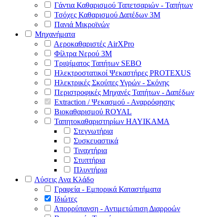
Γάντια Καθαρισμού Ταπετσαριών - Ταπήτων
Τσόχες Καθαρισμού Δαπέδων 3Μ
Πανιά Μικροϊνών
Μηχανήματα
Αεροκαθαριστές AirXPro
Φίλτρα Νερού 3M
Τριψίματος Ταπήτων SEBO
Ηλεκτροστατικοί Ψεκαστήρες PROTEXUS
Ηλεκτρικές Σκούπες Υγρών - Σκόνης
Περιστροφικές Μηχανές Ταπήτων - Δαπέδων
Extraction / Ψεκασμού - Αναρρόφησης
Βιοκαθαρισμού ROYAL
Ταπητοκαθαριστηρίων HAYIKAMA
Στεγνωτήρια
Συσκευαστικά
Τιναχτήρια
Στυπτήρια
Πλυντήρια
Λύσεις Ανα Κλάδο
Γραφεία - Εμπορικά Καταστήματα
Ιδιώτες
Απορρύπανση - Αντιμετώπιση Διαρροών