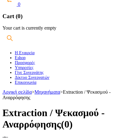
0
Cart (0)
Your cart is currently empty
Η Εταιρεία
Eshop
Προσφορές
Υπηρεσίες
Γίνε Συνεργάτης
Δίκτυο Συνεργατών
Επικοινωνία
Αρχική σελίδα
>
Μηχανήματα
>
Extraction / Ψεκασμού -
Αναρρόφησης
Extraction / Ψεκασμού -
Αναρρόφησης
(0)