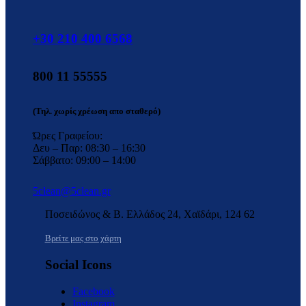
+30 210 400 6568
800 11 55555
(Τηλ. χωρίς χρέωση απο σταθερό)
Ώρες Γραφείου:
Δευ – Παρ: 08:30 – 16:30
Σάββατο: 09:00 – 14:00
5clean@5clean.gr
Ποσειδώνος & Β. Ελλάδος 24, Χαϊδάρι, 124 62
Βρείτε μας στο χάρτη
Social Icons
Facebook
Instagram