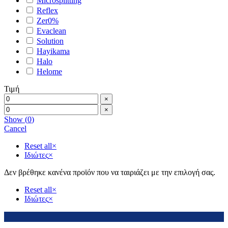
Microsplitting
Reflex
Zer0%
Evaclean
Solution
Hayikama
Halo
Helome
Τιμή
×
×
Show
(
0
)
Cancel
Reset all
×
Ιδιώτες
×
Δεν βρέθηκε κανένα προϊόν που να ταιριάζει με την επιλογή σας.
Reset all
×
Ιδιώτες
×