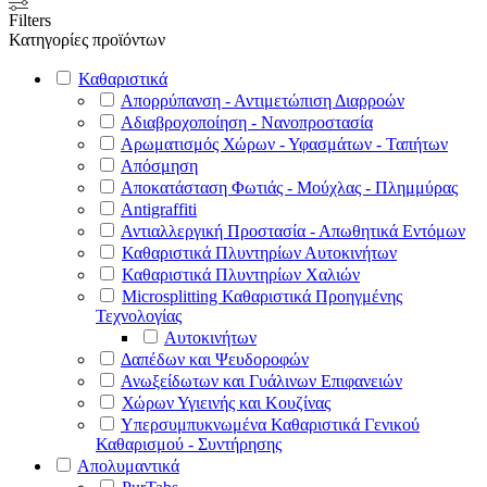
Filters
Κατηγορίες προϊόντων
Καθαριστικά
Απορρύπανση - Αντιμετώπιση Διαρροών
Αδιαβροχοποίηση - Νανοπροστασία
Αρωματισμός Χώρων - Υφασμάτων - Ταπήτων
Απόσμηση
Αποκατάσταση Φωτιάς - Μούχλας - Πλημμύρας
Antigraffiti
Αντιαλλεργική Προστασία - Απωθητικά Εντόμων
Καθαριστικά Πλυντηρίων Αυτοκινήτων
Καθαριστικά Πλυντηρίων Χαλιών
Microsplitting Καθαριστικά Προηγμένης
Τεχνολογίας
Αυτοκινήτων
Δαπέδων και Ψευδοροφών
Ανωξείδωτων και Γυάλινων Επιφανειών
Χώρων Υγιεινής και Κουζίνας
Υπερσυμπυκνωμένα Καθαριστικά Γενικού
Καθαρισμού - Συντήρησης
Απολυμαντικά