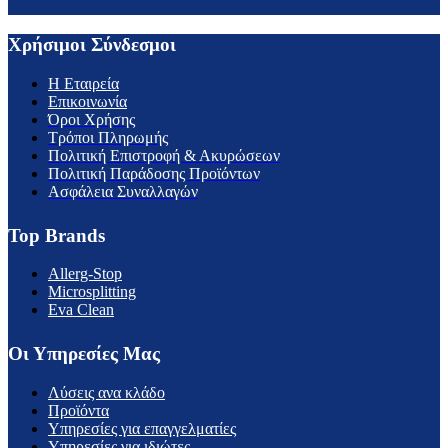
Χρήσιμοι Σύνδεσμοι
H Εταιρεία
Επικοινωνία
Όροι Χρήσης
Τρόποι Πληρωμής
Πολιτική Επιστροφή & Ακυρώσεων
Πολιτική Παράδοσης Προϊόντων
Ασφάλεια Συναλλαγών
Top Brands
Allerg-Stop
Microsplitting
Eva Clean
Οι Υπηρεσίες Μας
Λύσεις ανα κλάδο
Προϊόντα
Υπηρεσίες για επαγγελματίες
Υπηρεσίες για ιδιώτες