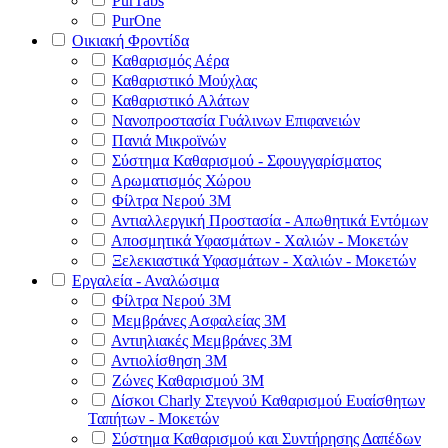
PurTabs
PurOne
Οικιακή Φροντίδα
Καθαρισμός Αέρα
Καθαριστικό Μούχλας
Καθαριστικό Αλάτων
Νανοπροστασία Γυάλινων Επιφανειών
Πανιά Μικροϊνών
Σύστημα Καθαρισμού - Σφουγγαρίσματος
Αρωματισμός Χώρου
Φίλτρα Νερού 3Μ
Αντιαλλεργική Προστασία - Απωθητικά Εντόμων
Αποσμητικά Υφασμάτων - Χαλιών - Μοκετών
Ξελεκιαστικά Υφασμάτων - Χαλιών - Μοκετών
Εργαλεία - Αναλώσιμα
Φίλτρα Νερού 3Μ
Μεμβράνες Ασφαλείας 3Μ
Αντιηλιακές Μεμβράνες 3Μ
Αντιολίσθηση 3Μ
Ζώνες Καθαρισμού 3Μ
Δίσκοι Charly Στεγνού Καθαρισμού Ευαίσθητων
Ταπήτων - Μοκετών
Σύστημα Καθαρισμού και Συντήρησης Δαπέδων