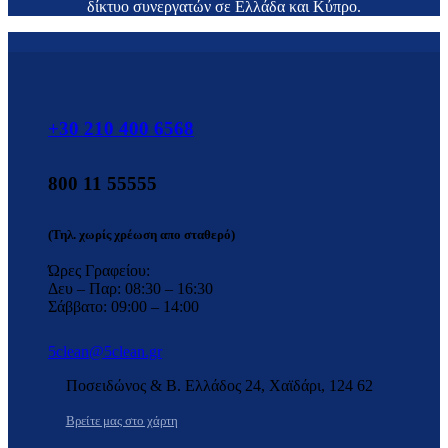
δίκτυο συνεργατών σε Ελλάδα και Κύπρο.
+30 210 400 6568
800 11 55555
(Τηλ. χωρίς χρέωση απο σταθερό)
Ώρες Γραφείου:
Δευ – Παρ: 08:30 – 16:30
Σάββατο: 09:00 – 14:00
5clean@5clean.gr
Ποσειδώνος & Β. Ελλάδος 24, Χαϊδάρι, 124 62
Βρείτε μας στο χάρτη