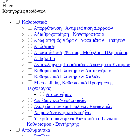
Filters
Κατηγορίες προϊόντων
Καθαριστικά
Απορρύπανση - Αντιμετώπιση Διαρροών
Αδιαβροχοποίηση - Νανοπροστασία
Αρωματισμός Χώρων - Υφασμάτων - Ταπήτων
Απόσμηση
Αποκατάσταση Φωτιάς - Μούχλας - Πλημμύρας
Antigraffiti
Αντιαλλεργική Προστασία - Απωθητικά Εντόμων
Καθαριστικά Πλυντηρίων Αυτοκινήτων
Καθαριστικά Πλυντηρίων Χαλιών
Microsplitting Καθαριστικά Προηγμένης
Τεχνολογίας
Αυτοκινήτων
Δαπέδων και Ψευδοροφών
Ανωξείδωτων και Γυάλινων Επιφανειών
Χώρων Υγιεινής και Κουζίνας
Υπερσυμπυκνωμένα Καθαριστικά Γενικού
Καθαρισμού - Συντήρησης
Απολυμαντικά