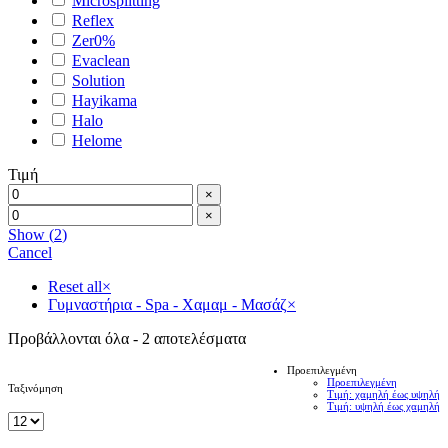
Microsplitting
Reflex
Zer0%
Evaclean
Solution
Hayikama
Halo
Helome
Τιμή
×
×
Show
(
2
)
Cancel
Reset all
×
Γυμναστήρια - Spa - Χαμαμ - Μασάζ
×
Προβάλλονται όλα - 2 αποτελέσματα
Προεπιλεγμένη
Προεπιλεγμένη
Ταξινόμηση
Τιμή: χαμηλή έως υψηλή
Τιμή: υψηλή έως χαμηλή