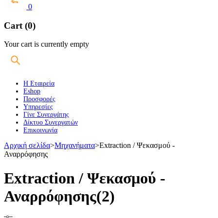
0
Cart (0)
Your cart is currently empty
Η Εταιρεία
Eshop
Προσφορές
Υπηρεσίες
Γίνε Συνεργάτης
Δίκτυο Συνεργατών
Επικοινωνία
Αρχική σελίδα
>
Μηχανήματα
>
Extraction / Ψεκασμού -
Αναρρόφησης
Extraction / Ψεκασμού -
Αναρρόφησης
(2)