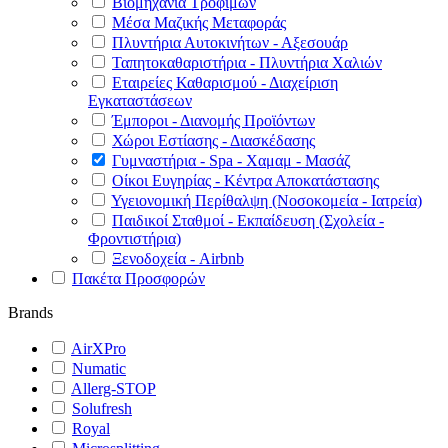
Βιομηχανία Τροφίμων
Μέσα Μαζικής Μεταφοράς
Πλυντήρια Αυτοκινήτων - Αξεσουάρ
Ταπητοκαθαριστήρια - Πλυντήρια Χαλιών
Εταιρείες Καθαρισμού - Διαχείριση
Εγκαταστάσεων
Έμποροι - Διανομής Προϊόντων
Χώροι Εστίασης - Διασκέδασης
Γυμναστήρια - Spa - Χαμαμ - Μασάζ
Οίκοι Ευγηρίας - Κέντρα Αποκατάστασης
Υγειονομική Περίθαλψη (Νοσοκομεία - Ιατρεία)
Παιδικοί Σταθμοί - Εκπαίδευση (Σχολεία -
Φροντιστήρια)
Ξενοδοχεία - Airbnb
Πακέτα Προσφορών
Brands
AirXPro
Numatic
Allerg-STOP
Solufresh
Royal