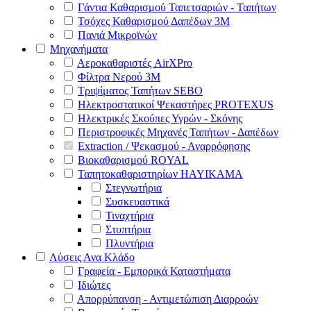
Γάντια Καθαρισμού Ταπετσαριών - Ταπήτων
Τσόχες Καθαρισμού Δαπέδων 3Μ
Πανιά Μικροϊνών
Μηχανήματα
Αεροκαθαριστές AirXPro
Φίλτρα Νερού 3M
Τριψίματος Ταπήτων SEBO
Ηλεκτροστατικοί Ψεκαστήρες PROTEXUS
Ηλεκτρικές Σκούπες Υγρών - Σκόνης
Περιστροφικές Μηχανές Ταπήτων - Δαπέδων
Extraction / Ψεκασμού - Αναρρόφησης
Βιοκαθαρισμού ROYAL
Ταπητοκαθαριστηρίων HAYIKAMA
Στεγνωτήρια
Συσκευαστικά
Τιναχτήρια
Στυπτήρια
Πλυντήρια
Λύσεις Ανα Κλάδο
Γραφεία - Εμπορικά Καταστήματα
Ιδιώτες
Απορρύπανση - Αντιμετώπιση Διαρροών