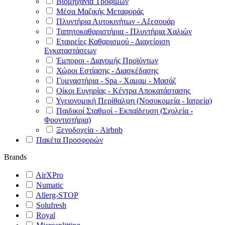
Βιομηχανία Τροφίμων
Μέσα Μαζικής Μεταφοράς
Πλυντήρια Αυτοκινήτων - Αξεσουάρ
Ταπητοκαθαριστήρια - Πλυντήρια Χαλιών
Εταιρείες Καθαρισμού - Διαχείριση
Εγκαταστάσεων
Έμποροι - Διανομής Προϊόντων
Χώροι Εστίασης - Διασκέδασης
Γυμναστήρια - Spa - Χαμαμ - Μασάζ
Οίκοι Ευγηρίας - Κέντρα Αποκατάστασης
Υγειονομική Περίθαλψη (Νοσοκομεία - Ιατρεία)
Παιδικοί Σταθμοί - Εκπαίδευση (Σχολεία -
Φροντιστήρια)
Ξενοδοχεία - Airbnb
Πακέτα Προσφορών
Brands
AirXPro
Numatic
Allerg-STOP
Solufresh
Royal