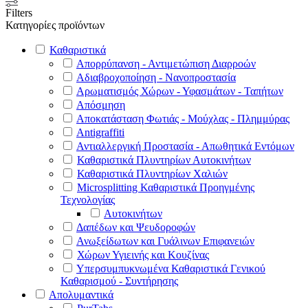
Filters
Κατηγορίες προϊόντων
Καθαριστικά
Απορρύπανση - Αντιμετώπιση Διαρροών
Αδιαβροχοποίηση - Νανοπροστασία
Αρωματισμός Χώρων - Υφασμάτων - Ταπήτων
Απόσμηση
Αποκατάσταση Φωτιάς - Μούχλας - Πλημμύρας
Antigraffiti
Αντιαλλεργική Προστασία - Απωθητικά Εντόμων
Καθαριστικά Πλυντηρίων Αυτοκινήτων
Καθαριστικά Πλυντηρίων Χαλιών
Microsplitting Καθαριστικά Προηγμένης
Τεχνολογίας
Αυτοκινήτων
Δαπέδων και Ψευδοροφών
Ανωξείδωτων και Γυάλινων Επιφανειών
Χώρων Υγιεινής και Κουζίνας
Υπερσυμπυκνωμένα Καθαριστικά Γενικού
Καθαρισμού - Συντήρησης
Απολυμαντικά