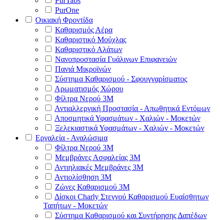
PurTabs
PurOne
Οικιακή Φροντίδα
Καθαρισμός Αέρα
Καθαριστικό Μούχλας
Καθαριστικό Αλάτων
Νανοπροστασία Γυάλινων Επιφανειών
Πανιά Μικροϊνών
Σύστημα Καθαρισμού - Σφουγγαρίσματος
Αρωματισμός Χώρου
Φίλτρα Νερού 3Μ
Αντιαλλεργική Προστασία - Απωθητικά Εντόμων
Αποσμητικά Υφασμάτων - Χαλιών - Μοκετών
Ξελεκιαστικά Υφασμάτων - Χαλιών - Μοκετών
Εργαλεία - Αναλώσιμα
Φίλτρα Νερού 3Μ
Μεμβράνες Ασφαλείας 3Μ
Αντιηλιακές Μεμβράνες 3Μ
Αντιολίσθηση 3Μ
Ζώνες Καθαρισμού 3Μ
Δίσκοι Charly Στεγνού Καθαρισμού Ευαίσθητων
Ταπήτων - Μοκετών
Σύστημα Καθαρισμού και Συντήρησης Δαπέδων