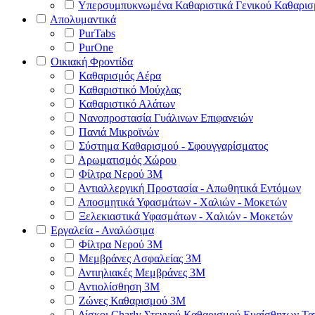
Υπερσυμπυκνωμένα Καθαριστικά Γενικού Καθαρισ
Απολυμαντικά
PurTabs
PurOne
Οικιακή Φροντίδα
Καθαρισμός Αέρα
Καθαριστικό Μούχλας
Καθαριστικό Αλάτων
Νανοπροστασία Γυάλινων Επιφανειών
Πανιά Μικροϊνών
Σύστημα Καθαρισμού - Σφουγγαρίσματος
Αρωματισμός Χώρου
Φίλτρα Νερού 3Μ
Αντιαλλεργική Προστασία - Απωθητικά Εντόμων
Αποσμητικά Υφασμάτων - Χαλιών - Μοκετών
Ξελεκιαστικά Υφασμάτων - Χαλιών - Μοκετών
Εργαλεία - Αναλώσιμα
Φίλτρα Νερού 3Μ
Μεμβράνες Ασφαλείας 3Μ
Αντιηλιακές Μεμβράνες 3Μ
Αντιολίσθηση 3Μ
Ζώνες Καθαρισμού 3Μ
Δίσκοι Charly Στεγνού Καθαρισμού Ευαίσθητων Τ