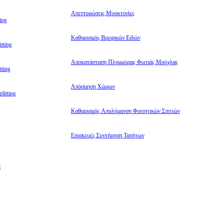
Απεντομώσεις Μυοκτονίες
ing
Καθαρισμός Βρεφικών Ειδών
tting
Αποκατάσταση Πλημμύρας Φωτιάς Μούχλας
ting
Απόσμηση Χώρων
litting
Καθαρισμός Απολύμανση Φοιτητικών Σπιτιών
Επισκευές Συντήρηση Ταπήτων
α