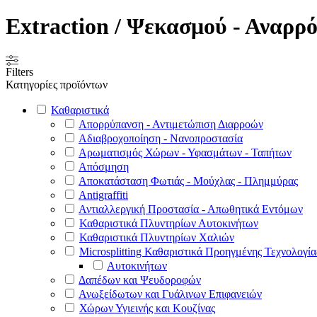
Extraction / Ψεκασμού - Αναρρ
Filters
Κατηγορίες προϊόντων
Καθαριστικά
Απορρύπανση - Αντιμετώπιση Διαρροών
Αδιαβροχοποίηση - Νανοπροστασία
Αρωματισμός Χώρων - Υφασμάτων - Ταπήτων
Απόσμηση
Αποκατάσταση Φωτιάς - Μούχλας - Πλημμύρας
Antigraffiti
Αντιαλλεργική Προστασία - Απωθητικά Εντόμων
Καθαριστικά Πλυντηρίων Αυτοκινήτων
Καθαριστικά Πλυντηρίων Χαλιών
Microsplitting Καθαριστικά Προηγμένης Τεχνολογία
Αυτοκινήτων
Δαπέδων και Ψευδοροφών
Ανωξείδωτων και Γυάλινων Επιφανειών
Χώρων Υγιεινής και Κουζίνας