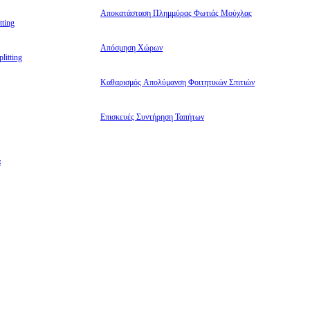
Αποκατάσταση Πλημμύρας Φωτιάς Μούχλας
ting
Απόσμηση Χώρων
litting
Καθαρισμός Απολύμανση Φοιτητικών Σπιτιών
Επισκευές Συντήρηση Ταπήτων
α