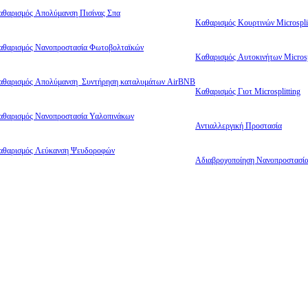
αθαρισμός Απολύμανση Πισίνας Σπα
Καθαρισμός Κουρτινών Microsplit
αθαρισμός Νανοπροστασία Φωτοβολταϊκών
Καθαρισμός Αυτοκινήτων Microsp
αθαρισμός Απολύμανση Συντήρηση καταλυμάτων AirBNB
Καθαρισμός Γιοτ Microsplitting
αθαρισμός Νανοπροστασία Υαλοπινάκων
Αντιαλλεργική Προστασία
αθαρισμός Λεύκανση Ψευδοροφών
Αδιαβροχοποίηση Νανοπροστασί