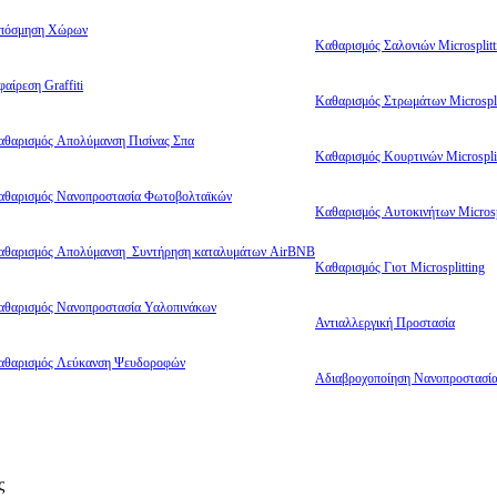
πόσμηση Χώρων
Καθαρισμός Σαλονιών Microsplitt
αίρεση Graffiti
Καθαρισμός Στρωμάτων Microspli
αθαρισμός Απολύμανση Πισίνας Σπα
Καθαρισμός Κουρτινών Microsplit
αθαρισμός Νανοπροστασία Φωτοβολταϊκών
Καθαρισμός Αυτοκινήτων Microsp
αθαρισμός Απολύμανση Συντήρηση καταλυμάτων AirBNB
Καθαρισμός Γιοτ Microsplitting
αθαρισμός Νανοπροστασία Υαλοπινάκων
Αντιαλλεργική Προστασία
αθαρισμός Λεύκανση Ψευδοροφών
Αδιαβροχοποίηση Νανοπροστασί
ς