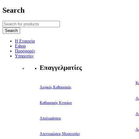
Search
Η Εταιρεία
Eshop
Προσφορές
Υπηρεσίες
Επαγγελματίες
Κ
Αρχικός Καθαρισμός
Α
Καθαρισμός Κτηρίων
Α
Απολυμάνσεις
Αφ
Απεντομώσεις Μυοκτονίες