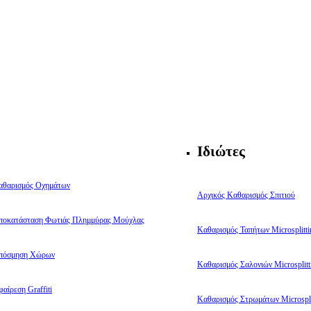
Ιδιώτες
αθαρισμός Οχημάτων
Αρχικός Καθαρισμός Σπιτιού
ποκατάσταση Φωτιάς Πλημμύρας Μούχλας
Καθαρισμός Ταπήτων Microsplitti
πόσμηση Χώρων
Καθαρισμός Σαλονιών Microsplitt
αίρεση Graffiti
Καθαρισμός Στρωμάτων Microspli