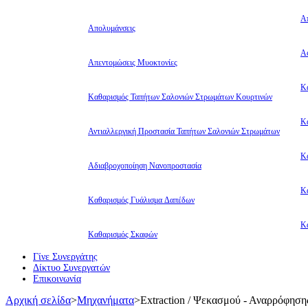
Α
Απολυμάνσεις
Αφ
Απεντομώσεις Μυοκτονίες
Κ
Καθαρισμός Ταπήτων Σαλονιών Στρωμάτων Κουρτινών
Κ
Αντιαλλεργική Προστασία Ταπήτων Σαλονιών Στρωμάτων
Κ
Αδιαβροχοποίηση Νανοπροστασία
Κ
Καθαρισμός Γυάλισμα Δαπέδων
Κ
Καθαρισμός Σκαφών
Γίνε Συνεργάτης
Δίκτυο Συνεργατών
Επικοινωνία
Αρχική σελίδα
>
Μηχανήματα
>
Extraction / Ψεκασμού - Αναρρόφηση