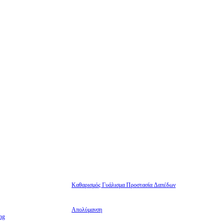
Καθαρισμός Γυάλισμα Προστασία Δαπέδων
Απολύμανση
ng