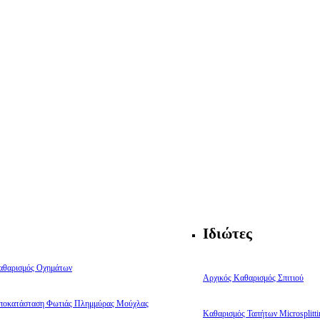
Ιδιώτες
αθαρισμός Οχημάτων
Αρχικός Καθαρισμός Σπιτιού
ποκατάσταση Φωτιάς Πλημμύρας Μούχλας
Καθαρισμός Ταπήτων Microsplitti