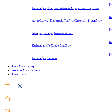
Κ
Καθαρισμός Ταπήτων Σαλονιών Στρωμάτων Κουρτινών
Κ
Αντιαλλεργική Προστασία Ταπήτων Σαλονιών Στρωμάτων
Κ
Αδιαβροχοποίηση Νανοπροστασία
Κ
Καθαρισμός Γυάλισμα Δαπέδων
Κ
Καθαρισμός Σκαφών
Γίνε Συνεργάτης
Δίκτυο Συνεργατών
Επικοινωνία