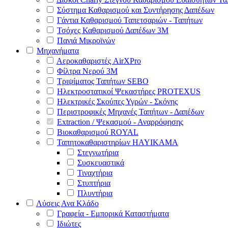
Σύστημα Καθαρισμού και Συντήρησης Δαπέδων
Γάντια Καθαρισμού Ταπετσαριών - Ταπήτων
Τσόχες Καθαρισμού Δαπέδων 3Μ
Πανιά Μικροϊνών
Μηχανήματα
Αεροκαθαριστές AirXPro
Φίλτρα Νερού 3M
Τριψίματος Ταπήτων SEBO
Ηλεκτροστατικοί Ψεκαστήρες PROTEXUS
Ηλεκτρικές Σκούπες Υγρών - Σκόνης
Περιστροφικές Μηχανές Ταπήτων - Δαπέδων
Extraction / Ψεκασμού - Αναρρόφησης
Βιοκαθαρισμού ROYAL
Ταπητοκαθαριστηρίων HAYIKAMA
Στεγνωτήρια
Συσκευαστικά
Τιναχτήρια
Στυπτήρια
Πλυντήρια
Λύσεις Ανα Κλάδο
Γραφεία - Εμπορικά Καταστήματα
Ιδιώτες