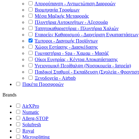
Απορρύπανση - Αντιμετώπιση Διαρροών
Βιομηχανία Τροφίμων
Μέσα Μαζικής Μεταφοράς
Πλυντήρια Αυτοκινήτων - Αξεσουάρ
Ταπητοκαθαριστήρια - Πλυντήρια Χαλιών
Εταιρείες Καθαρισμού - Διαχείριση Εγκαταστάσεων
Έμποροι - Διανομής Προϊόντων
Χώροι Εστίασης - Διασκέδασης
Γυμναστήρια - Spa - Χαμαμ - Μασάζ
Οίκοι Ευγηρίας - Κέντρα Αποκατάστασης
Υγειονομική Περίθαλψη (Νοσοκομεία - Ιατρεία)
Παιδικοί Σταθμοί - Εκπαίδευση (Σχολεία - Φροντιστ
Ξενοδοχεία - Airbnb
Πακέτα Προσφορών
Brands
AirXPro
Numatic
Allerg-STOP
Solufresh
Royal
Microsplitting