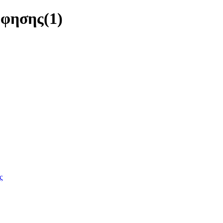
όφησης
(1)
ς