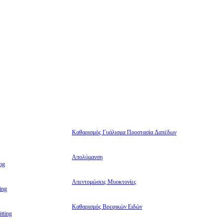
Καθαρισμός Γυάλισμα Προστασία Δαπέδων
Απολύμανση
ng
Απεντομώσεις Μυοκτονίες
ing
Καθαρισμός Βρεφικών Ειδών
tting