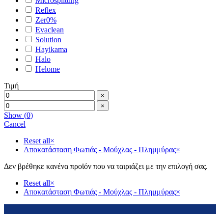
Microsplitting
Reflex
Zer0%
Evaclean
Solution
Hayikama
Halo
Helome
Τιμή
×
×
Show
(
0
)
Cancel
Reset all
×
Αποκατάσταση Φωτιάς - Μούχλας - Πλημμύρας
×
Δεν βρέθηκε κανένα προϊόν που να ταιριάζει με την επιλογή σας.
Reset all
×
Αποκατάσταση Φωτιάς - Μούχλας - Πλημμύρας
×