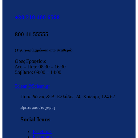
+30 210 400 6568
800 11 55555
(Τηλ. χωρίς χρέωση απο σταθερό)
Ώρες Γραφείου:
Δευ – Παρ: 08:30 – 16:30
Σάββατο: 09:00 – 14:00
5clean@5clean.gr
Ποσειδώνος & Β. Ελλάδος 24, Χαϊδάρι, 124 62
Βρείτε μας στο χάρτη
Social Icons
Facebook
Instagram