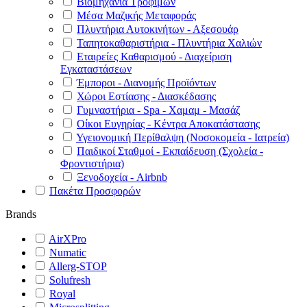
Βιομηχανία Τροφίμων
Μέσα Μαζικής Μεταφοράς
Πλυντήρια Αυτοκινήτων - Αξεσουάρ
Ταπητοκαθαριστήρια - Πλυντήρια Χαλιών
Εταιρείες Καθαρισμού - Διαχείριση
Εγκαταστάσεων
Έμποροι - Διανομής Προϊόντων
Χώροι Εστίασης - Διασκέδασης
Γυμναστήρια - Spa - Χαμαμ - Μασάζ
Οίκοι Ευγηρίας - Κέντρα Αποκατάστασης
Υγειονομική Περίθαλψη (Νοσοκομεία - Ιατρεία)
Παιδικοί Σταθμοί - Εκπαίδευση (Σχολεία -
Φροντιστήρια)
Ξενοδοχεία - Airbnb
Πακέτα Προσφορών
Brands
AirXPro
Numatic
Allerg-STOP
Solufresh
Royal