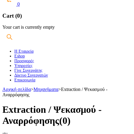
0
Cart (0)
Your cart is currently empty
Η Εταιρεία
Eshop
Προσφορές
Υπηρεσίες
Γίνε Συνεργάτης
Δίκτυο Συνεργατών
Επικοινωνία
Αρχική σελίδα
>
Μηχανήματα
>
Extraction / Ψεκασμού -
Αναρρόφησης
Extraction / Ψεκασμού -
Αναρρόφησης
(0)