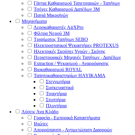
Γάντια Καθαρισμού Ταπετσαριών - Ταπήτων
Τσόχες Καθαρισμού Δαπέδων 3Μ
Πανιά Μικροϊνών
Μηχανήματα
Αεροκαθαριστές AirXPro
Φίλτρα Νερού 3M
Τριψίματος Ταπήτων SEBO
Ηλεκτροστατικοί Ψεκαστήρες PROTEXUS
Ηλεκτρικές Σκούπες Υγρών - Σκόνης
Περιστροφικές Μηχανές Ταπήτων - Δαπέδων
Extraction / Ψεκασμού - Αναρρόφησης
Βιοκαθαρισμού ROYAL
Ταπητοκαθαριστηρίων HAYIKAMA
Στεγνωτήρια
Συσκευαστικά
Τιναχτήρια
Στυπτήρια
Πλυντήρια
Λύσεις Ανα Κλάδο
Γραφεία - Εμπορικά Καταστήματα
Ιδιώτες
Απορρύπανση - Αντιμετώπιση Διαρροών