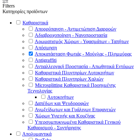
Filters
Κατηγορίες προϊόντων
Καθαριστικά
Απορρύπανση - Αντιμετώπιση Διαρροών
Αδιαβροχοποίηση - Νανοπροστασία
Αρωματισμός Χώρων - Υφασμάτων - Ταπήτων
Απόσμηση
Αποκατάσταση Φωτιάς - Μούχλας - Πλημμύρας
Antigraffiti
Αντιαλλεργική Προστασία - Απωθητικά Εντόμων
Καθαριστικά Πλυντηρίων Αυτοκινήτων
Καθαριστικά Πλυντηρίων Χαλιών
Microsplitting Καθαριστικά Προηγμένης
Τεχνολογίας
Αυτοκινήτων
Δαπέδων και Ψευδοροφών
Ανωξείδωτων και Γυάλινων Επιφανειών
Χώρων Υγιεινής και Κουζίνας
Υπερσυμπυκνωμένα Καθαριστικά Γενικού
Καθαρισμού - Συντήρησης
Απολυμαντικά