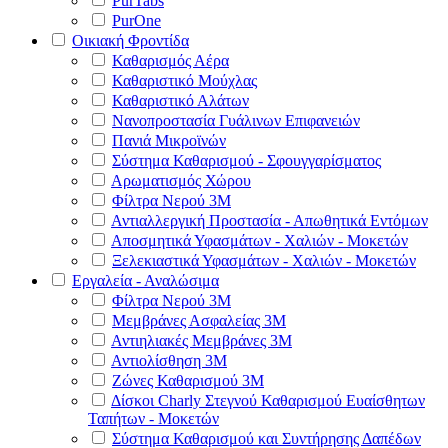
PurTabs
PurOne
Οικιακή Φροντίδα
Καθαρισμός Αέρα
Καθαριστικό Μούχλας
Καθαριστικό Αλάτων
Νανοπροστασία Γυάλινων Επιφανειών
Πανιά Μικροϊνών
Σύστημα Καθαρισμού - Σφουγγαρίσματος
Αρωματισμός Χώρου
Φίλτρα Νερού 3Μ
Αντιαλλεργική Προστασία - Απωθητικά Εντόμων
Αποσμητικά Υφασμάτων - Χαλιών - Μοκετών
Ξελεκιαστικά Υφασμάτων - Χαλιών - Μοκετών
Εργαλεία - Αναλώσιμα
Φίλτρα Νερού 3Μ
Μεμβράνες Ασφαλείας 3Μ
Αντιηλιακές Μεμβράνες 3Μ
Αντιολίσθηση 3Μ
Ζώνες Καθαρισμού 3Μ
Δίσκοι Charly Στεγνού Καθαρισμού Ευαίσθητων
Ταπήτων - Μοκετών
Σύστημα Καθαρισμού και Συντήρησης Δαπέδων