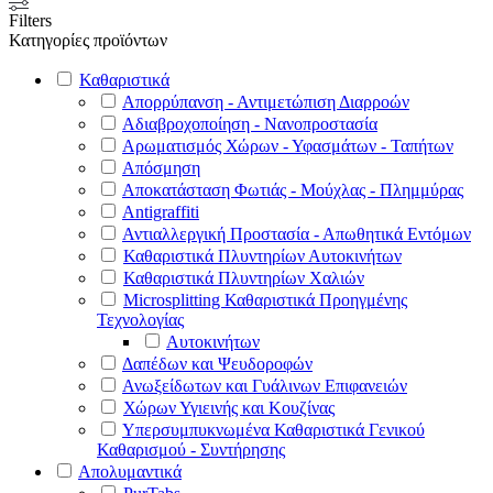
Filters
Κατηγορίες προϊόντων
Καθαριστικά
Απορρύπανση - Αντιμετώπιση Διαρροών
Αδιαβροχοποίηση - Νανοπροστασία
Αρωματισμός Χώρων - Υφασμάτων - Ταπήτων
Απόσμηση
Αποκατάσταση Φωτιάς - Μούχλας - Πλημμύρας
Antigraffiti
Αντιαλλεργική Προστασία - Απωθητικά Εντόμων
Καθαριστικά Πλυντηρίων Αυτοκινήτων
Καθαριστικά Πλυντηρίων Χαλιών
Microsplitting Καθαριστικά Προηγμένης
Τεχνολογίας
Αυτοκινήτων
Δαπέδων και Ψευδοροφών
Ανωξείδωτων και Γυάλινων Επιφανειών
Χώρων Υγιεινής και Κουζίνας
Υπερσυμπυκνωμένα Καθαριστικά Γενικού
Καθαρισμού - Συντήρησης
Απολυμαντικά