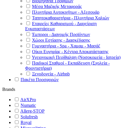
Βιομηχανία Τροφίμων
Μέσα Μαζικής Μεταφοράς
Πλυντήρια Αυτοκινήτων - Αξεσουάρ
Ταπητοκαθαριστήρια - Πλυντήρια Χαλιών
Εταιρείες Καθαρισμού - Διαχείριση
Εγκαταστάσεων
Έμποροι - Διανομής Προϊόντων
Χώροι Εστίασης - Διασκέδασης
Γυμναστήρια - Spa - Χαμαμ - Μασάζ
Οίκοι Ευγηρίας - Κέντρα Αποκατάστασης
Υγειονομική Περίθαλψη (Νοσοκομεία - Ιατρεία)
Παιδικοί Σταθμοί - Εκπαίδευση (Σχολεία -
Φροντιστήρια)
Ξενοδοχεία - Airbnb
Πακέτα Προσφορών
Brands
AirXPro
Numatic
Allerg-STOP
Solufresh
Royal