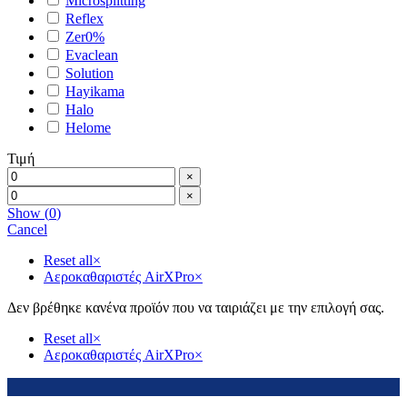
Microsplitting
Reflex
Zer0%
Evaclean
Solution
Hayikama
Halo
Helome
Τιμή
×
×
Show
(
0
)
Cancel
Reset all
×
Αεροκαθαριστές AirXPro
×
Δεν βρέθηκε κανένα προϊόν που να ταιριάζει με την επιλογή σας.
Reset all
×
Αεροκαθαριστές AirXPro
×