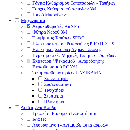
Γάντια Καθαρισμού Ταπετσαριών - Ταπήτων
Τσόχες Καθαρισμού Δαπέδων 3Μ
Πανιά Μικροϊνών
Μηχανήματα
Αεροκαθαριστές AirXPro
Φίλτρα Νερού 3M
Τριψίματος Ταπήτων SEBO
Ηλεκτροστατικοί Ψεκαστήρες PROTEXUS
Ηλεκτρικές Σκούπες Υγρών - Σκόνης
Περιστροφικές Μηχανές Ταπήτων - Δαπέδων
Extraction / Ψεκασμού - Αναρρόφησης
Βιοκαθαρισμού ROYAL
Ταπητοκαθαριστηρίων HAYIKAMA
Στεγνωτήρια
Συσκευαστικά
Τιναχτήρια
Στυπτήρια
Πλυντήρια
Λύσεις Ανα Κλάδο
Γραφεία - Εμπορικά Καταστήματα
Ιδιώτες
Απορρύπανση - Αντιμετώπιση Διαρροών