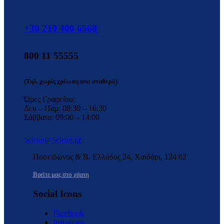
+30 210 400 6568
800 11 55555
(Τηλ. χωρίς χρέωση απο σταθερό)
Ώρες Γραφείου:
Δευ – Παρ: 08:30 – 16:30
Σάββατο: 09:00 – 14:00
5clean@5clean.gr
Ποσειδώνος & Β. Ελλάδος 24, Χαϊδάρι, 124 62
Βρείτε μας στο χάρτη
Social Icons
Facebook
Instagram