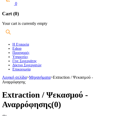
0
Cart (0)
Your cart is currently empty
Η Εταιρεία
Eshop
Προσφορές
Υπηρεσίες
Γίνε Συνεργάτης
Δίκτυο Συνεργατών
Επικοινωνία
Αρχική σελίδα
>
Μηχανήματα
>
Extraction / Ψεκασμού -
Αναρρόφησης
Extraction / Ψεκασμού -
Αναρρόφησης
(0)