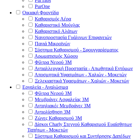
PurTabs
PurOne
Οικιακή Φροντίδα
Καθαρισμός Αέρα
Καθαριστικό Μούχλας
Καθαριστικό Αλάτων
Νανοπροστασία Γυάλινων Επιφανειών
Πανιά Μικροϊνών
Σύστημα Καθαρισμού - Σφουγγαρίσματος
Αρωματισμός Χώρου
Φίλτρα Νερού 3Μ
Αντιαλλεργική Προστασία - Απωθητικά Εντόμων
Αποσμητικά Υφασμάτων - Χαλιών - Μοκετών
Ξελεκιαστικά Υφασμάτων - Χαλιών - Μοκετών
Εργαλεία - Αναλώσιμα
Φίλτρα Νερού 3Μ
Μεμβράνες Ασφαλείας 3Μ
Αντιηλιακές Μεμβράνες 3Μ
Αντιολίσθηση 3Μ
Ζώνες Καθαρισμού 3Μ
Δίσκοι Charly Στεγνού Καθαρισμού Ευαίσθητων
Ταπήτων - Μοκετών
Σύστημα Καθαρισμού και Συντήρησης Δαπέδων