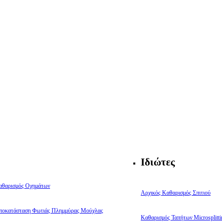
Ιδιώτες
αθαρισμός Οχημάτων
Αρχικός Καθαρισμός Σπιτιού
ποκατάσταση Φωτιάς Πλημμύρας Μούχλας
Καθαρισμός Ταπήτων Microsplitti