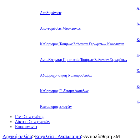
Α
Απολυμάνσεις
Αφ
Απεντομώσεις Μυοκτονίες
Κ
Καθαρισμός Ταπήτων Σαλονιών Στρωμάτων Κουρτινών
Κ
Αντιαλλεργική Προστασία Ταπήτων Σαλονιών Στρωμάτων
Κ
Αδιαβροχοποίηση Νανοπροστασία
Κ
Καθαρισμός Γυάλισμα Δαπέδων
Κ
Καθαρισμός Σκαφών
Γίνε Συνεργάτης
Δίκτυο Συνεργατών
Επικοινωνία
Αρχική σελίδα
>
Εργαλεία - Αναλώσιμα
>
Αντιολίσθηση 3Μ