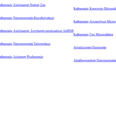
αθαρισμός Απολύμανση Πισίνας Σπα
Καθαρισμός Κουρτινών Microsplit
αθαρισμός Νανοπροστασία Φωτοβολταϊκών
Καθαρισμός Αυτοκινήτων Microsp
αθαρισμός Απολύμανση Συντήρηση καταλυμάτων AirBNB
Καθαρισμός Γιοτ Microsplitting
αθαρισμός Νανοπροστασία Υαλοπινάκων
Αντιαλλεργική Προστασία
αθαρισμός Λεύκανση Ψευδοροφών
Αδιαβροχοποίηση Νανοπροστασί