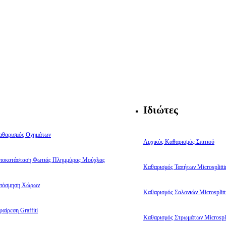
Ιδιώτες
αθαρισμός Οχημάτων
Αρχικός Καθαρισμός Σπιτιού
ποκατάσταση Φωτιάς Πλημμύρας Μούχλας
Καθαρισμός Ταπήτων Microsplitti
πόσμηση Χώρων
Καθαρισμός Σαλονιών Microsplitt
αίρεση Graffiti
Καθαρισμός Στρωμάτων Microspli