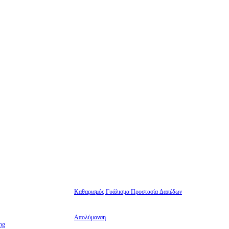
Καθαρισμός Γυάλισμα Προστασία Δαπέδων
Απολύμανση
ng