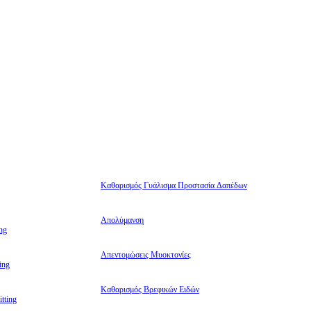
Καθαρισμός Γυάλισμα Προστασία Δαπέδων
Απολύμανση
ng
Απεντομώσεις Μυοκτονίες
ing
Καθαρισμός Βρεφικών Ειδών
tting