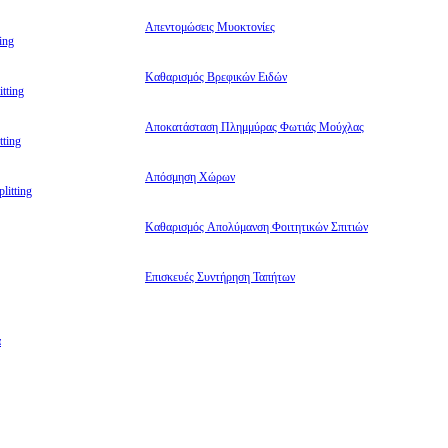
Απεντομώσεις Μυοκτονίες
ing
Καθαρισμός Βρεφικών Ειδών
tting
Αποκατάσταση Πλημμύρας Φωτιάς Μούχλας
ting
Απόσμηση Χώρων
litting
Καθαρισμός Απολύμανση Φοιτητικών Σπιτιών
Επισκευές Συντήρηση Ταπήτων
α