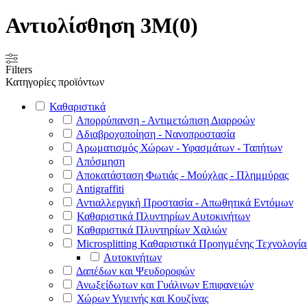
Αντιολίσθηση 3Μ
(0)
Filters
Κατηγορίες προϊόντων
Καθαριστικά
Απορρύπανση - Αντιμετώπιση Διαρροών
Αδιαβροχοποίηση - Νανοπροστασία
Αρωματισμός Χώρων - Υφασμάτων - Ταπήτων
Απόσμηση
Αποκατάσταση Φωτιάς - Μούχλας - Πλημμύρας
Antigraffiti
Αντιαλλεργική Προστασία - Απωθητικά Εντόμων
Καθαριστικά Πλυντηρίων Αυτοκινήτων
Καθαριστικά Πλυντηρίων Χαλιών
Microsplitting Καθαριστικά Προηγμένης Τεχνολογία
Αυτοκινήτων
Δαπέδων και Ψευδοροφών
Ανωξείδωτων και Γυάλινων Επιφανειών
Χώρων Υγιεινής και Κουζίνας