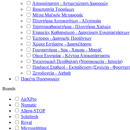
Απορρύπανση - Αντιμετώπιση Διαρροών
Βιομηχανία Τροφίμων
Μέσα Μαζικής Μεταφοράς
Πλυντήρια Αυτοκινήτων - Αξεσουάρ
Ταπητοκαθαριστήρια - Πλυντήρια Χαλιών
Εταιρείες Καθαρισμού - Διαχείριση Εγκαταστάσεων
Έμποροι - Διανομής Προϊόντων
Χώροι Εστίασης - Διασκέδασης
Γυμναστήρια - Spa - Χαμαμ - Μασάζ
Οίκοι Ευγηρίας - Κέντρα Αποκατάστασης
Υγειονομική Περίθαλψη (Νοσοκομεία - Ιατρεία)
Παιδικοί Σταθμοί - Εκπαίδευση (Σχολεία - Φροντιστ
Ξενοδοχεία - Airbnb
Πακέτα Προσφορών
Brands
AirXPro
Numatic
Allerg-STOP
Solufresh
Royal
Microsplitting