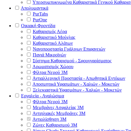
Υπερσυμπυκνωμένα Καθαριστικά Γενικού Καθαρισ
Απολυμαντικά
PurTabs
PurOne
Οικιακή Φροντίδα
Καθαρισμός Αέρα
Καθαριστικό Μούχλας
Καθαριστικό Αλάτων
Νανοπροστασία Γυάλινων Επιφανειών
Πανιά Μικροϊνών
Σύστημα Καθαρισμού - Σφουγγαρίσματος
Αρωματισμός Χώρου
Φίλτρα Νερού 3Μ
Αντιαλλεργική Προστασία - Απωθητικά Εντόμων
Αποσμητικά Υφασμάτων - Χαλιών - Μοκετών
Ξελεκιαστικά Υφασμάτων - Χαλιών - Μοκετών
Εργαλεία - Αναλώσιμα
Φίλτρα Νερού 3Μ
Μεμβράνες Ασφαλείας 3Μ
Αντιηλιακές Μεμβράνες 3Μ
Αντιολίσθηση 3Μ
Ζώνες Καθαρισμού 3Μ
Δίσκοι Charly Στεγνού Καθαρισμού Ευαίσθητων Τ