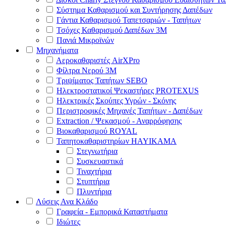
Σύστημα Καθαρισμού και Συντήρησης Δαπέδων
Γάντια Καθαρισμού Ταπετσαριών - Ταπήτων
Τσόχες Καθαρισμού Δαπέδων 3Μ
Πανιά Μικροϊνών
Μηχανήματα
Αεροκαθαριστές AirXPro
Φίλτρα Νερού 3M
Τριψίματος Ταπήτων SEBO
Ηλεκτροστατικοί Ψεκαστήρες PROTEXUS
Ηλεκτρικές Σκούπες Υγρών - Σκόνης
Περιστροφικές Μηχανές Ταπήτων - Δαπέδων
Extraction / Ψεκασμού - Αναρρόφησης
Βιοκαθαρισμού ROYAL
Ταπητοκαθαριστηρίων HAYIKAMA
Στεγνωτήρια
Συσκευαστικά
Τιναχτήρια
Στυπτήρια
Πλυντήρια
Λύσεις Ανα Κλάδο
Γραφεία - Εμπορικά Καταστήματα
Ιδιώτες