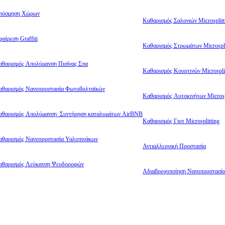
πόσμηση Χώρων
Καθαρισμός Σαλονιών Microsplitt
αίρεση Graffiti
Καθαρισμός Στρωμάτων Microspli
αθαρισμός Απολύμανση Πισίνας Σπα
Καθαρισμός Κουρτινών Microsplit
αθαρισμός Νανοπροστασία Φωτοβολταϊκών
Καθαρισμός Αυτοκινήτων Microsp
αθαρισμός Απολύμανση Συντήρηση καταλυμάτων AirBNB
Καθαρισμός Γιοτ Microsplitting
αθαρισμός Νανοπροστασία Υαλοπινάκων
Αντιαλλεργική Προστασία
αθαρισμός Λεύκανση Ψευδοροφών
Αδιαβροχοποίηση Νανοπροστασί