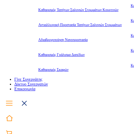
Κ
Καθαρισμός Ταπήτων Σαλονιών Στρωμάτων Κουρτινών
Κ
Αντιαλλεργική Προστασία Ταπήτων Σαλονιών Στρωμάτων
Κ
Αδιαβροχοποίηση Νανοπροστασία
Κ
Καθαρισμός Γυάλισμα Δαπέδων
Κ
Καθαρισμός Σκαφών
Γίνε Συνεργάτης
Δίκτυο Συνεργατών
Επικοινωνία