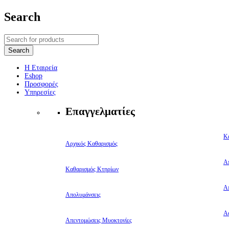
Search
Η Εταιρεία
Eshop
Προσφορές
Υπηρεσίες
Επαγγελματίες
Κ
Αρχικός Καθαρισμός
Α
Καθαρισμός Κτηρίων
Α
Απολυμάνσεις
Αφ
Απεντομώσεις Μυοκτονίες