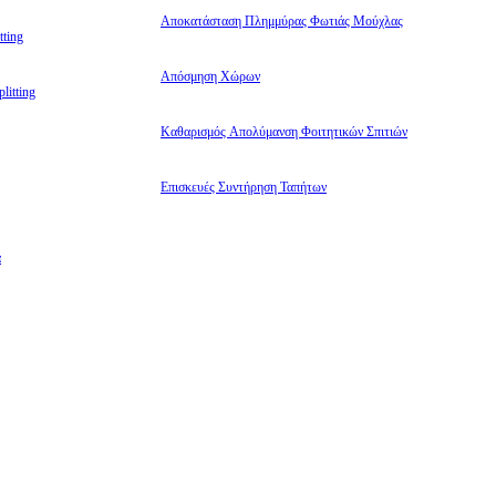
Αποκατάσταση Πλημμύρας Φωτιάς Μούχλας
ting
Απόσμηση Χώρων
litting
Καθαρισμός Απολύμανση Φοιτητικών Σπιτιών
Επισκευές Συντήρηση Ταπήτων
α