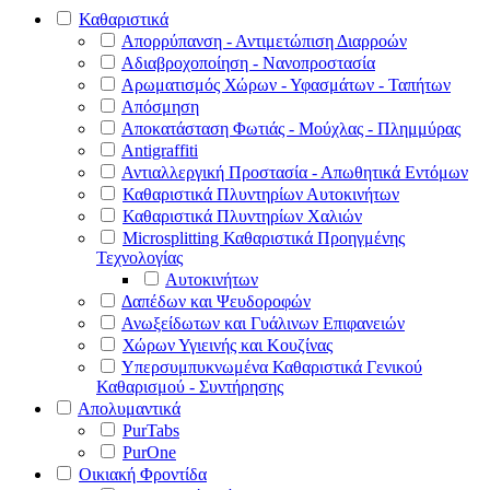
Καθαριστικά
Απορρύπανση - Αντιμετώπιση Διαρροών
Αδιαβροχοποίηση - Νανοπροστασία
Αρωματισμός Χώρων - Υφασμάτων - Ταπήτων
Απόσμηση
Αποκατάσταση Φωτιάς - Μούχλας - Πλημμύρας
Antigraffiti
Αντιαλλεργική Προστασία - Απωθητικά Εντόμων
Καθαριστικά Πλυντηρίων Αυτοκινήτων
Καθαριστικά Πλυντηρίων Χαλιών
Microsplitting Καθαριστικά Προηγμένης
Τεχνολογίας
Αυτοκινήτων
Δαπέδων και Ψευδοροφών
Ανωξείδωτων και Γυάλινων Επιφανειών
Χώρων Υγιεινής και Κουζίνας
Υπερσυμπυκνωμένα Καθαριστικά Γενικού
Καθαρισμού - Συντήρησης
Απολυμαντικά
PurTabs
PurOne
Οικιακή Φροντίδα