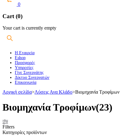
0
Cart (0)
Your cart is currently empty
Η Εταιρεία
Eshop
Προσφορές
Υπηρεσίες
Γίνε Συνεργάτης
Δίκτυο Συνεργατών
Επικοινωνία
Αρχική σελίδα
>
Λύσεις Ανα Κλάδο
>
Βιομηχανία Τροφίμων
Βιομηχανία Τροφίμων
(23)
Filters
Κατηγορίες προϊόντων