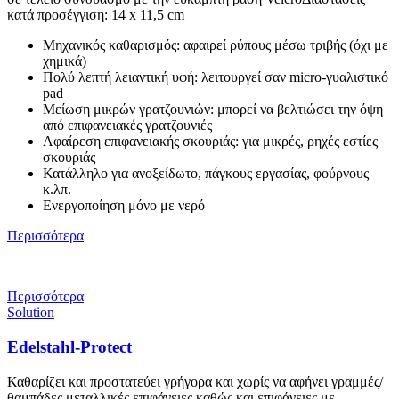
κατά προσέγγιση: 14 x 11,5 cm
Μηχανικός καθαρισμός: αφαιρεί ρύπους μέσω τριβής (όχι με
χημικά)
Πολύ λεπτή λειαντική υφή: λειτουργεί σαν micro-γυαλιστικό
pad
Μείωση μικρών γρατζουνιών: μπορεί να βελτιώσει την όψη
από επιφανειακές γρατζουνιές
Αφαίρεση επιφανειακής σκουριάς: για μικρές, ρηχές εστίες
σκουριάς
Κατάλληλο για ανοξείδωτο, πάγκους εργασίας, φούρνους
κ.λπ.
Ενεργοποίηση μόνο με νερό
Περισσότερα
Περισσότερα
Solution
Edelstahl-Protect
Καθαρίζει και προστατεύει γρήγορα και χωρίς να αφήνει γραμμές/
θαμπάδες μεταλλικές επιφάνειες καθώς και επιφάνειες με