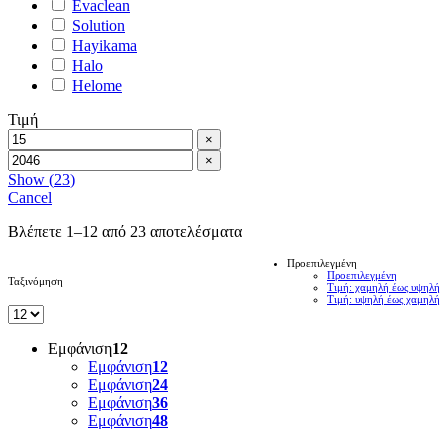
Evaclean
Solution
Hayikama
Halo
Helome
Τιμή
×
×
Show
(
23
)
Cancel
Βλέπετε 1–12 από 23 αποτελέσματα
Προεπιλεγμένη
Προεπιλεγμένη
Ταξινόμηση
Τιμή: χαμηλή έως υψηλή
Τιμή: υψηλή έως χαμηλή
Εμφάνιση
12
Εμφάνιση
12
Εμφάνιση
24
Εμφάνιση
36
Εμφάνιση
48