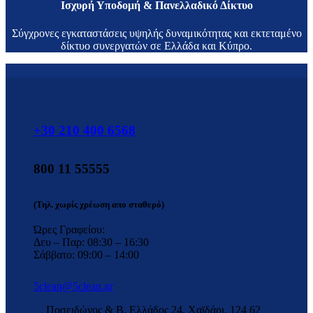
Ισχυρή Υποδομή & Πανελλαδικό Δίκτυο
Σύγχρονες εγκαταστάσεις υψηλής δυναμικότητας και εκτεταμένο
δίκτυο συνεργατών σε Ελλάδα και Κύπρο.
+30 210 400 6568
800 11 55555
(Τηλ. χωρίς χρέωση απο σταθερό)
Ώρες Γραφείου:
Δευ – Παρ: 08:30 – 16:30
Σάββατο: 09:00 – 14:00
5clean@5clean.gr
Ποσειδώνος & Β. Ελλάδος 24, Χαϊδάρι, 124 62