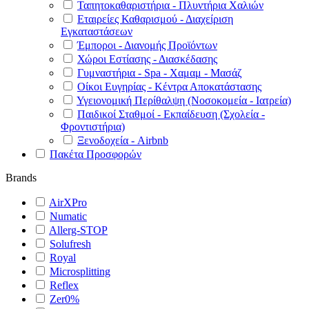
Ταπητοκαθαριστήρια - Πλυντήρια Χαλιών
Εταιρείες Καθαρισμού - Διαχείριση
Εγκαταστάσεων
Έμποροι - Διανομής Προϊόντων
Χώροι Εστίασης - Διασκέδασης
Γυμναστήρια - Spa - Χαμαμ - Μασάζ
Οίκοι Ευγηρίας - Κέντρα Αποκατάστασης
Υγειονομική Περίθαλψη (Νοσοκομεία - Ιατρεία)
Παιδικοί Σταθμοί - Εκπαίδευση (Σχολεία -
Φροντιστήρια)
Ξενοδοχεία - Airbnb
Πακέτα Προσφορών
Brands
AirXPro
Numatic
Allerg-STOP
Solufresh
Royal
Microsplitting
Reflex
Zer0%