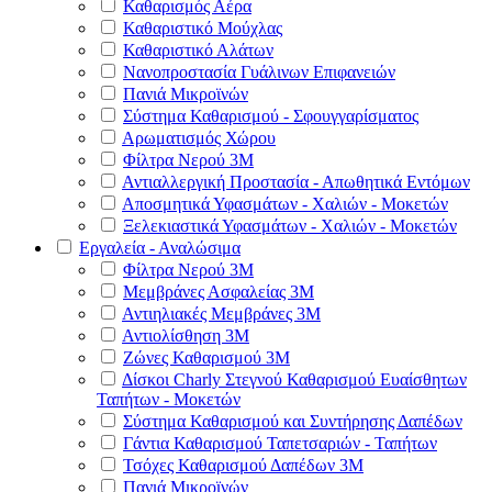
Καθαρισμός Αέρα
Καθαριστικό Μούχλας
Καθαριστικό Αλάτων
Νανοπροστασία Γυάλινων Επιφανειών
Πανιά Μικροϊνών
Σύστημα Καθαρισμού - Σφουγγαρίσματος
Αρωματισμός Χώρου
Φίλτρα Νερού 3Μ
Αντιαλλεργική Προστασία - Απωθητικά Εντόμων
Αποσμητικά Υφασμάτων - Χαλιών - Μοκετών
Ξελεκιαστικά Υφασμάτων - Χαλιών - Μοκετών
Εργαλεία - Αναλώσιμα
Φίλτρα Νερού 3Μ
Μεμβράνες Ασφαλείας 3Μ
Αντιηλιακές Μεμβράνες 3Μ
Αντιολίσθηση 3Μ
Ζώνες Καθαρισμού 3Μ
Δίσκοι Charly Στεγνού Καθαρισμού Ευαίσθητων
Ταπήτων - Μοκετών
Σύστημα Καθαρισμού και Συντήρησης Δαπέδων
Γάντια Καθαρισμού Ταπετσαριών - Ταπήτων
Τσόχες Καθαρισμού Δαπέδων 3Μ
Πανιά Μικροϊνών