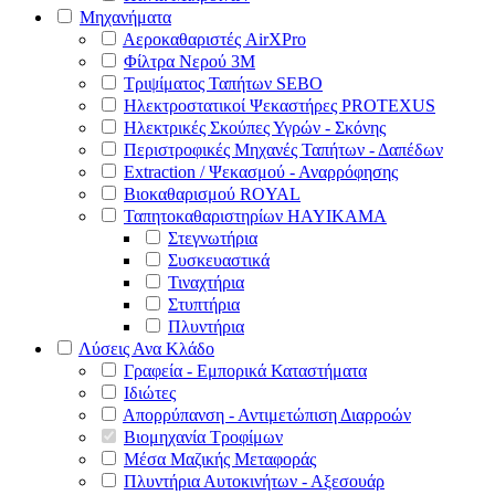
Μηχανήματα
Αεροκαθαριστές AirXPro
Φίλτρα Νερού 3M
Τριψίματος Ταπήτων SEBO
Ηλεκτροστατικοί Ψεκαστήρες PROTEXUS
Ηλεκτρικές Σκούπες Υγρών - Σκόνης
Περιστροφικές Μηχανές Ταπήτων - Δαπέδων
Extraction / Ψεκασμού - Αναρρόφησης
Βιοκαθαρισμού ROYAL
Ταπητοκαθαριστηρίων HAYIKAMA
Στεγνωτήρια
Συσκευαστικά
Τιναχτήρια
Στυπτήρια
Πλυντήρια
Λύσεις Ανα Κλάδο
Γραφεία - Εμπορικά Καταστήματα
Ιδιώτες
Απορρύπανση - Αντιμετώπιση Διαρροών
Βιομηχανία Τροφίμων
Μέσα Μαζικής Μεταφοράς
Πλυντήρια Αυτοκινήτων - Αξεσουάρ