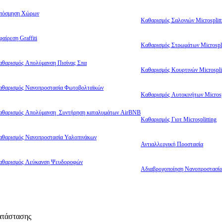
πόσμηση Χώρων
Καθαρισμός Σαλονιών Microsplitt
αίρεση Graffiti
Καθαρισμός Στρωμάτων Microspli
αθαρισμός Απολύμανση Πισίνας Σπα
Καθαρισμός Κουρτινών Microsplit
αθαρισμός Νανοπροστασία Φωτοβολταϊκών
Καθαρισμός Αυτοκινήτων Microsp
αθαρισμός Απολύμανση Συντήρηση καταλυμάτων AirBNB
Καθαρισμός Γιοτ Microsplitting
αθαρισμός Νανοπροστασία Υαλοπινάκων
Αντιαλλεργική Προστασία
αθαρισμός Λεύκανση Ψευδοροφών
Αδιαβροχοποίηση Νανοπροστασί
ατάστασης