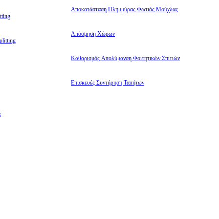
Αποκατάσταση Πλημμύρας Φωτιάς Μούχλας
ting
Απόσμηση Χώρων
litting
Καθαρισμός Απολύμανση Φοιτητικών Σπιτιών
Επισκευές Συντήρηση Ταπήτων
α