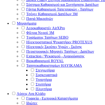
Σύστημα Καθαρισμού και Συντήρησης Δαπέδων
Γάντια Καθαρισμού Ταπετσαριών - Ταπήτων
Τσόχες Καθαρισμού Δαπέδων 3Μ
Πανιά Μικροϊνών
Μηχανήματα
Αεροκαθαριστές AirXPro
Φίλτρα Νερού 3M
Τριψίματος Ταπήτων SEBO
Ηλεκτροστατικοί Ψεκαστήρες PROTEXUS
Ηλεκτρικές Σκούπες Υγρών - Σκόνης
Περιστροφικές Μηχανές Ταπήτων - Δαπέδων
Extraction / Ψεκασμού - Αναρρόφησης
Βιοκαθαρισμού ROYAL
Ταπητοκαθαριστηρίων HAYIKAMA
Στεγνωτήρια
Συσκευαστικά
Τιναχτήρια
Στυπτήρια
Πλυντήρια
Λύσεις Ανα Κλάδο
Γραφεία - Εμπορικά Καταστήματα
Ιδιώτες