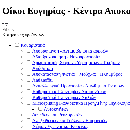
Οίκοι Ευγηρίας - Κέντρα Αποκ
Filters
Κατηγορίες προϊόντων
Καθαριστικά
Απορρύπανση - Αντιμετώπιση Διαρροών
Αδιαβροχοποίηση - Νανοπροστασία
Αρωματισμός Χώρων - Υφασμάτων - Ταπήτων
Απόσμηση
Αποκατάσταση Φωτιάς - Μούχλας - Πλημμύρας
Antigraffiti
Αντιαλλεργική Προστασία - Απωθητικά Εντόμων
Καθαριστικά Πλυντηρίων Αυτοκινήτων
Καθαριστικά Πλυντηρίων Χαλιών
Microsplitting Καθαριστικά Προηγμένης Τεχνολογία
Αυτοκινήτων
Δαπέδων και Ψευδοροφών
Ανωξείδωτων και Γυάλινων Επιφανειών
Χώρων Υγιεινής και Κουζίνας