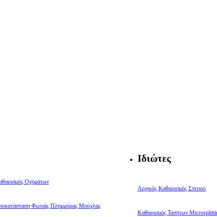
Ιδιώτες
αθαρισμός Οχημάτων
Αρχικός Καθαρισμός Σπιτιού
ποκατάσταση Φωτιάς Πλημμύρας Μούχλας
Καθαρισμός Ταπήτων Microsplitti