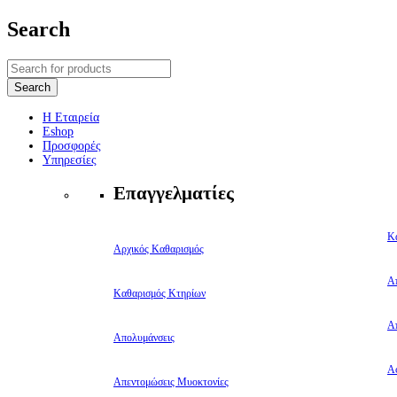
Search
Η Εταιρεία
Eshop
Προσφορές
Υπηρεσίες
Επαγγελματίες
Κ
Αρχικός Καθαρισμός
Α
Καθαρισμός Κτηρίων
Α
Απολυμάνσεις
Αφ
Απεντομώσεις Μυοκτονίες