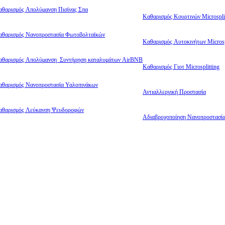
αθαρισμός Απολύμανση Πισίνας Σπα
Καθαρισμός Κουρτινών Microsplit
αθαρισμός Νανοπροστασία Φωτοβολταϊκών
Καθαρισμός Αυτοκινήτων Microsp
αθαρισμός Απολύμανση Συντήρηση καταλυμάτων AirBNB
Καθαρισμός Γιοτ Microsplitting
αθαρισμός Νανοπροστασία Υαλοπινάκων
Αντιαλλεργική Προστασία
αθαρισμός Λεύκανση Ψευδοροφών
Αδιαβροχοποίηση Νανοπροστασί