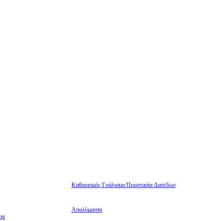
Καθαρισμός Γυάλισμα Προστασία Δαπέδων
Απολύμανση
ng