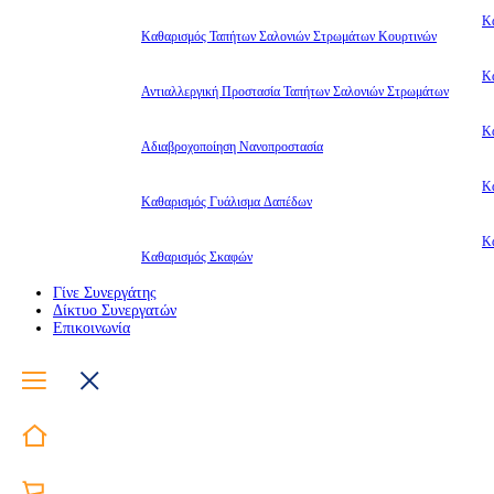
Κ
Καθαρισμός Ταπήτων Σαλονιών Στρωμάτων Κουρτινών
Κ
Αντιαλλεργική Προστασία Ταπήτων Σαλονιών Στρωμάτων
Κ
Αδιαβροχοποίηση Νανοπροστασία
Κ
Καθαρισμός Γυάλισμα Δαπέδων
Κ
Καθαρισμός Σκαφών
Γίνε Συνεργάτης
Δίκτυο Συνεργατών
Επικοινωνία