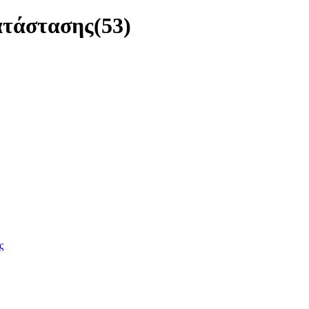
ατάστασης
(53)
ς