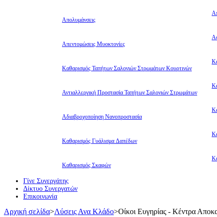
Α
Απολυμάνσεις
Αφ
Απεντομώσεις Μυοκτονίες
Κ
Καθαρισμός Ταπήτων Σαλονιών Στρωμάτων Κουρτινών
Κ
Αντιαλλεργική Προστασία Ταπήτων Σαλονιών Στρωμάτων
Κ
Αδιαβροχοποίηση Νανοπροστασία
Κ
Καθαρισμός Γυάλισμα Δαπέδων
Κ
Καθαρισμός Σκαφών
Γίνε Συνεργάτης
Δίκτυο Συνεργατών
Επικοινωνία
Αρχική σελίδα
>
Λύσεις Ανα Κλάδο
>
Οίκοι Ευγηρίας - Κέντρα Αποκ