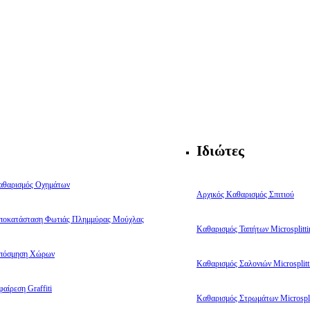
Ιδιώτες
αθαρισμός Οχημάτων
Αρχικός Καθαρισμός Σπιτιού
ποκατάσταση Φωτιάς Πλημμύρας Μούχλας
Καθαρισμός Ταπήτων Microsplitti
πόσμηση Χώρων
Καθαρισμός Σαλονιών Microsplitt
αίρεση Graffiti
Καθαρισμός Στρωμάτων Microspli