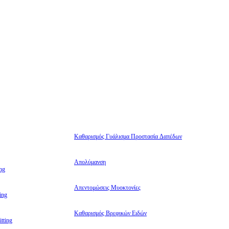
Καθαρισμός Γυάλισμα Προστασία Δαπέδων
Απολύμανση
ng
Απεντομώσεις Μυοκτονίες
ing
Καθαρισμός Βρεφικών Ειδών
tting