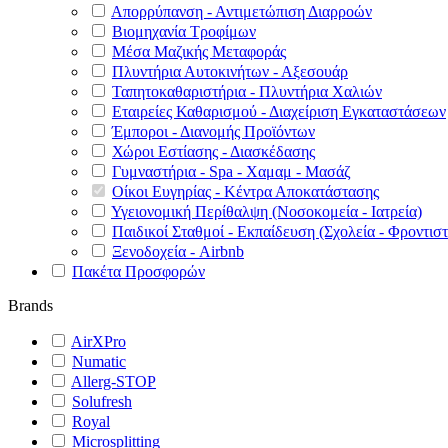
Απορρύπανση - Αντιμετώπιση Διαρροών
Βιομηχανία Τροφίμων
Μέσα Μαζικής Μεταφοράς
Πλυντήρια Αυτοκινήτων - Αξεσουάρ
Ταπητοκαθαριστήρια - Πλυντήρια Χαλιών
Εταιρείες Καθαρισμού - Διαχείριση Εγκαταστάσεων
Έμποροι - Διανομής Προϊόντων
Χώροι Εστίασης - Διασκέδασης
Γυμναστήρια - Spa - Χαμαμ - Μασάζ
Οίκοι Ευγηρίας - Κέντρα Αποκατάστασης
Υγειονομική Περίθαλψη (Νοσοκομεία - Ιατρεία)
Παιδικοί Σταθμοί - Εκπαίδευση (Σχολεία - Φροντιστ
Ξενοδοχεία - Airbnb
Πακέτα Προσφορών
Brands
AirXPro
Numatic
Allerg-STOP
Solufresh
Royal
Microsplitting