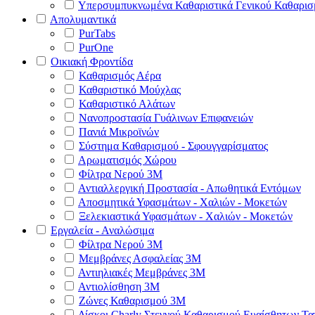
Υπερσυμπυκνωμένα Καθαριστικά Γενικού Καθαρισ
Απολυμαντικά
PurTabs
PurOne
Οικιακή Φροντίδα
Καθαρισμός Αέρα
Καθαριστικό Μούχλας
Καθαριστικό Αλάτων
Νανοπροστασία Γυάλινων Επιφανειών
Πανιά Μικροϊνών
Σύστημα Καθαρισμού - Σφουγγαρίσματος
Αρωματισμός Χώρου
Φίλτρα Νερού 3Μ
Αντιαλλεργική Προστασία - Απωθητικά Εντόμων
Αποσμητικά Υφασμάτων - Χαλιών - Μοκετών
Ξελεκιαστικά Υφασμάτων - Χαλιών - Μοκετών
Εργαλεία - Αναλώσιμα
Φίλτρα Νερού 3Μ
Μεμβράνες Ασφαλείας 3Μ
Αντιηλιακές Μεμβράνες 3Μ
Αντιολίσθηση 3Μ
Ζώνες Καθαρισμού 3Μ
Δίσκοι Charly Στεγνού Καθαρισμού Ευαίσθητων Τ