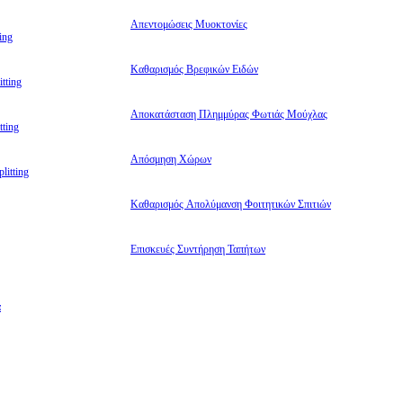
Απεντομώσεις Μυοκτονίες
ing
Καθαρισμός Βρεφικών Ειδών
tting
Αποκατάσταση Πλημμύρας Φωτιάς Μούχλας
ting
Απόσμηση Χώρων
litting
Καθαρισμός Απολύμανση Φοιτητικών Σπιτιών
Επισκευές Συντήρηση Ταπήτων
α