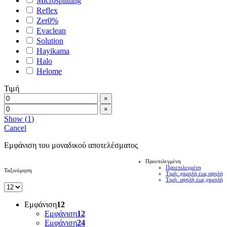
Microsplitting
Reflex
Zer0%
Evaclean
Solution
Hayikama
Halo
Helome
Τιμή
×
×
Show
(
1
)
Cancel
Εμφάνιση του μοναδικού αποτελέσματος
Προεπιλεγμένη
Προεπιλεγμένη
Ταξινόμηση
Τιμή: χαμηλή έως υψηλή
Τιμή: υψηλή έως χαμηλή
Εμφάνιση
12
Εμφάνιση
12
Εμφάνιση
24