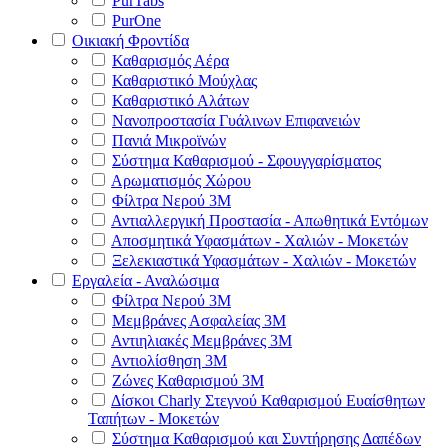
PurTabs
PurOne
Οικιακή Φροντίδα
Καθαρισμός Αέρα
Καθαριστικό Μούχλας
Καθαριστικό Αλάτων
Νανοπροστασία Γυάλινων Επιφανειών
Πανιά Μικροϊνών
Σύστημα Καθαρισμού - Σφουγγαρίσματος
Αρωματισμός Χώρου
Φίλτρα Νερού 3Μ
Αντιαλλεργική Προστασία - Απωθητικά Εντόμων
Αποσμητικά Υφασμάτων - Χαλιών - Μοκετών
Ξελεκιαστικά Υφασμάτων - Χαλιών - Μοκετών
Εργαλεία - Αναλώσιμα
Φίλτρα Νερού 3Μ
Μεμβράνες Ασφαλείας 3Μ
Αντιηλιακές Μεμβράνες 3Μ
Αντιολίσθηση 3Μ
Ζώνες Καθαρισμού 3Μ
Δίσκοι Charly Στεγνού Καθαρισμού Ευαίσθητων
Ταπήτων - Μοκετών
Σύστημα Καθαρισμού και Συντήρησης Δαπέδων