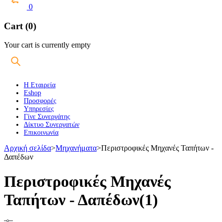
0
Cart (0)
Your cart is currently empty
Η Εταιρεία
Eshop
Προσφορές
Υπηρεσίες
Γίνε Συνεργάτης
Δίκτυο Συνεργατών
Επικοινωνία
Αρχική σελίδα
>
Μηχανήματα
>
Περιστροφικές Μηχανές Ταπήτων -
Δαπέδων
Περιστροφικές Μηχανές
Ταπήτων - Δαπέδων
(1)