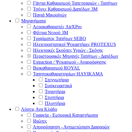
Γάντια Καθαρισμού Ταπετσαριών - Ταπήτων
Τσόχες Καθαρισμού Δαπέδων 3Μ
Πανιά Μικροϊνών
Μηχανήματα
Αεροκαθαριστές AirXPro
Φίλτρα Νερού 3M
Τριψίματος Ταπήτων SEBO
Ηλεκτροστατικοί Ψεκαστήρες PROTEXUS
Ηλεκτρικές Σκούπες Υγρών - Σκόνης
Περιστροφικές Μηχανές Ταπήτων - Δαπέδων
Extraction / Ψεκασμού - Αναρρόφησης
Βιοκαθαρισμού ROYAL
Ταπητοκαθαριστηρίων HAYIKAMA
Στεγνωτήρια
Συσκευαστικά
Τιναχτήρια
Στυπτήρια
Πλυντήρια
Λύσεις Ανα Κλάδο
Γραφεία - Εμπορικά Καταστήματα
Ιδιώτες
Απορρύπανση - Αντιμετώπιση Διαρροών