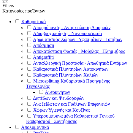
Filters
Κατηγορίες προϊόντων
Καθαριστικά
Απορρύπανση - Αντιμετώπιση Διαρροών
Αδιαβροχοποίηση - Νανοπροστασία
Αρωματισμός Χώρων - Υφασμάτων - Ταπήτων
Απόσμηση
Αποκατάσταση Φωτιάς - Μούχλας - Πλημμύρας
Antigraffiti
Αντιαλλεργική Προστασία - Απωθητικά Εντόμων
Καθαριστικά Πλυντηρίων Αυτοκινήτων
Καθαριστικά Πλυντηρίων Χαλιών
Microsplitting Καθαριστικά Προηγμένης
Τεχνολογίας
Αυτοκινήτων
Δαπέδων και Ψευδοροφών
Ανωξείδωτων και Γυάλινων Επιφανειών
Χώρων Υγιεινής και Κουζίνας
Υπερσυμπυκνωμένα Καθαριστικά Γενικού
Καθαρισμού - Συντήρησης
Απολυμαντικά