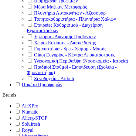
Βιομηχανία Τροφίμων
Μέσα Μαζικής Μεταφοράς
Πλυντήρια Αυτοκινήτων - Αξεσουάρ
Ταπητοκαθαριστήρια - Πλυντήρια Χαλιών
Εταιρείες Καθαρισμού - Διαχείριση
Εγκαταστάσεων
Έμποροι - Διανομής Προϊόντων
Χώροι Εστίασης - Διασκέδασης
Γυμναστήρια - Spa - Χαμαμ - Μασάζ
Οίκοι Ευγηρίας - Κέντρα Αποκατάστασης
Υγειονομική Περίθαλψη (Νοσοκομεία - Ιατρεία)
Παιδικοί Σταθμοί - Εκπαίδευση (Σχολεία -
Φροντιστήρια)
Ξενοδοχεία - Airbnb
Πακέτα Προσφορών
Brands
AirXPro
Numatic
Allerg-STOP
Solufresh
Royal