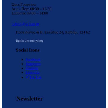
Ώρες Γραφείου:
Δευ – Παρ: 08:30 – 16:30
Σάββατο: 09:00 – 14:00
5clean@5clean.gr
Ποσειδώνος & Β. Ελλάδος 24, Χαϊδάρι, 124 62
Βρείτε μας στο χάρτη
Social Icons
Facebook
Instagram
Youtube
LinkedIn
Tik Tok
Newsletter