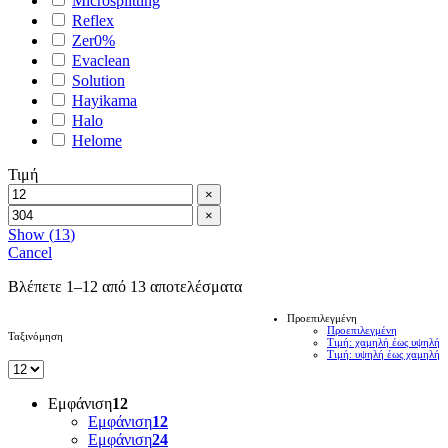
Microsplitting
Reflex
Zer0%
Evaclean
Solution
Hayikama
Halo
Helome
Τιμή
×
×
Show
(
13
)
Cancel
Βλέπετε 1–12 από 13 αποτελέσματα
Προεπιλεγμένη
Προεπιλεγμένη
Ταξινόμηση
Τιμή: χαμηλή έως υψηλή
Τιμή: υψηλή έως χαμηλή
Εμφάνιση
12
Εμφάνιση
12
Εμφάνιση
24