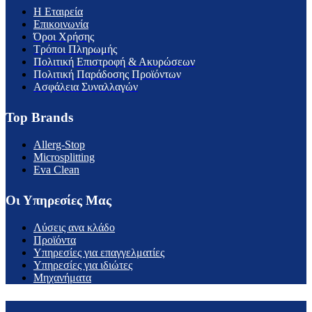
H Εταιρεία
Επικοινωνία
Όροι Χρήσης
Τρόποι Πληρωμής
Πολιτική Επιστροφή & Ακυρώσεων
Πολιτική Παράδοσης Προϊόντων
Ασφάλεια Συναλλαγών
Top Brands
Allerg-Stop
Microsplitting
Eva Clean
Οι Υπηρεσίες Μας
Λύσεις ανα κλάδο
Προϊόντα
Υπηρεσίες για επαγγελματίες
Υπηρεσίες για ιδιώτες
Μηχανήματα