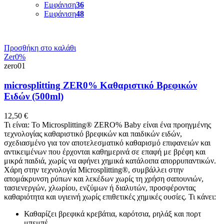
Εμφάνιση
36
Εμφάνιση
48
Προσθήκη στο καλάθι
Zer0%
zero01
microsplitting ΖΕR0% Καθαριστικό Βρεφικών
Ειδών (500ml)
12,50
€
Τι είναι: Το Microsplitting® ZERO% Baby είναι ένα προηγμένης
τεχνολογίας καθαριστικό βρεφικών και παιδικών ειδών,
σχεδιασμένο για τον αποτελεσματικό καθαρισμό επιφανειών και
αντικειμένων που έρχονται καθημερινά σε επαφή με βρέφη και
μικρά παιδιά, χωρίς να αφήνει χημικά κατάλοιπα απορρυπαντικών.
Χάρη στην τεχνολογία Microsplitting®, συμβάλλει στην
απομάκρυνση ρύπων και λεκέδων χωρίς τη χρήση σαπουνιών,
τασιενεργών, χλωρίου, ενζύμων ή διαλυτών, προσφέροντας
καθαριότητα και υγιεινή χωρίς επιθετικές χημικές ουσίες. Τι κάνει:
Καθαρίζει βρεφικά κρεβάτια, καρότσια, ρηλάξ και πορτ
μπεμπέ