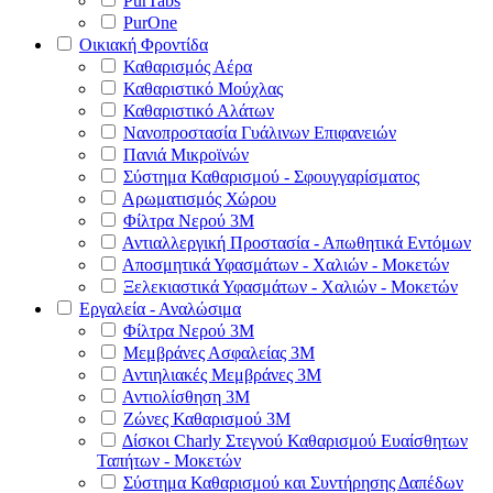
PurTabs
PurOne
Οικιακή Φροντίδα
Καθαρισμός Αέρα
Καθαριστικό Μούχλας
Καθαριστικό Αλάτων
Νανοπροστασία Γυάλινων Επιφανειών
Πανιά Μικροϊνών
Σύστημα Καθαρισμού - Σφουγγαρίσματος
Αρωματισμός Χώρου
Φίλτρα Νερού 3Μ
Αντιαλλεργική Προστασία - Απωθητικά Εντόμων
Αποσμητικά Υφασμάτων - Χαλιών - Μοκετών
Ξελεκιαστικά Υφασμάτων - Χαλιών - Μοκετών
Εργαλεία - Αναλώσιμα
Φίλτρα Νερού 3Μ
Μεμβράνες Ασφαλείας 3Μ
Αντιηλιακές Μεμβράνες 3Μ
Αντιολίσθηση 3Μ
Ζώνες Καθαρισμού 3Μ
Δίσκοι Charly Στεγνού Καθαρισμού Ευαίσθητων
Ταπήτων - Μοκετών
Σύστημα Καθαρισμού και Συντήρησης Δαπέδων