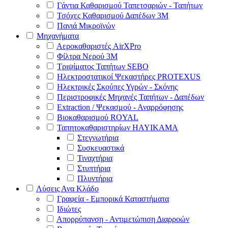
Γάντια Καθαρισμού Ταπετσαριών - Ταπήτων
Τσόχες Καθαρισμού Δαπέδων 3Μ
Πανιά Μικροϊνών
Μηχανήματα
Αεροκαθαριστές AirXPro
Φίλτρα Νερού 3M
Τριψίματος Ταπήτων SEBO
Ηλεκτροστατικοί Ψεκαστήρες PROTEXUS
Ηλεκτρικές Σκούπες Υγρών - Σκόνης
Περιστροφικές Μηχανές Ταπήτων - Δαπέδων
Extraction / Ψεκασμού - Αναρρόφησης
Βιοκαθαρισμού ROYAL
Ταπητοκαθαριστηρίων HAYIKAMA
Στεγνωτήρια
Συσκευαστικά
Τιναχτήρια
Στυπτήρια
Πλυντήρια
Λύσεις Ανα Κλάδο
Γραφεία - Εμπορικά Καταστήματα
Ιδιώτες
Απορρύπανση - Αντιμετώπιση Διαρροών