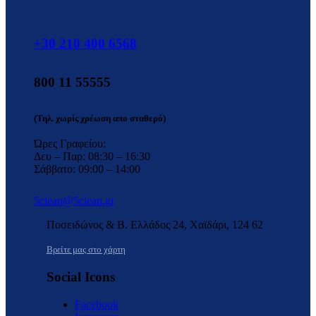
+30 210 400 6568
800 11 55555
(Τηλ. χωρίς χρέωση απο σταθερό)
Ώρες Γραφείου:
Δευ – Παρ: 08:30 – 16:30
Σάββατο: 09:00 – 14:00
5clean@5clean.gr
Ποσειδώνος & Β. Ελλάδος 24, Χαϊδάρι, 124 62
Βρείτε μας στο χάρτη
Social Icons
Facebook