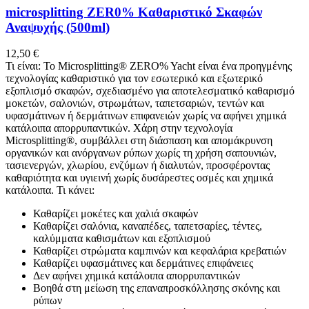
microsplitting ΖΕR0% Καθαριστικό Σκαφών
Αναψυχής (500ml)
12,50
€
Τι είναι: Το Microsplitting® ZERO% Yacht είναι ένα προηγμένης
τεχνολογίας καθαριστικό για τον εσωτερικό και εξωτερικό
εξοπλισμό σκαφών, σχεδιασμένο για αποτελεσματικό καθαρισμό
μοκετών, σαλονιών, στρωμάτων, ταπετσαριών, τεντών και
υφασμάτινων ή δερμάτινων επιφανειών χωρίς να αφήνει χημικά
κατάλοιπα απορρυπαντικών. Χάρη στην τεχνολογία
Microsplitting®, συμβάλλει στη διάσπαση και απομάκρυνση
οργανικών και ανόργανων ρύπων χωρίς τη χρήση σαπουνιών,
τασιενεργών, χλωρίου, ενζύμων ή διαλυτών, προσφέροντας
καθαριότητα και υγιεινή χωρίς δυσάρεστες οσμές και χημικά
κατάλοιπα. Τι κάνει:
Καθαρίζει μοκέτες και χαλιά σκαφών
Καθαρίζει σαλόνια, καναπέδες, ταπετσαρίες, τέντες,
καλύμματα καθισμάτων και εξοπλισμού
Καθαρίζει στρώματα καμπινών και κεφαλάρια κρεβατιών
Καθαρίζει υφασμάτινες και δερμάτινες επιφάνειες
Δεν αφήνει χημικά κατάλοιπα απορρυπαντικών
Βοηθά στη μείωση της επαναπροσκόλλησης σκόνης και
ρύπων