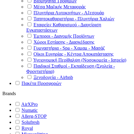
Βιομηχανία Τροφίμων
Μέσα Μαζικής Μεταφοράς
Πλυντήρια Αυτοκινήτων - Αξεσουάρ
Ταπητοκαθαριστήρια - Πλυντήρια Χαλιών
Εταιρείες Καθαρισμού - Διαχείριση
Εγκαταστάσεων
Έμποροι - Διανομής Προϊόντων
Χώροι Εστίασης - Διασκέδασης
Γυμναστήρια - Spa - Χαμαμ - Μασάζ
Οίκοι Ευγηρίας - Κέντρα Αποκατάστασης
Υγειονομική Περίθαλψη (Νοσοκομεία - Ιατρεία)
Παιδικοί Σταθμοί - Εκπαίδευση (Σχολεία -
Φροντιστήρια)
Ξενοδοχεία - Airbnb
Πακέτα Προσφορών
Brands
AirXPro
Numatic
Allerg-STOP
Solufresh
Royal