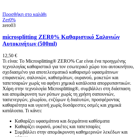
Προσθήκη στο καλάθι
Zer0%
zero03
microsplitting ΖΕR0% Καθαριστικό Σαλονιών
Αυτοκινήτων (500ml)
12,50
€
Τι είναι: Το Microsplitting® ZERO% Car είναι ένα προηγμένης
τεχνολογίας καθαριστικό για τον εσωτερικό χώρο του αυτοκινήτου,
σχεδιασμένο για αποτελεσματικό καθαρισμό υφασμάτινων
επιφανειών, σαλονιών, καθισμάτων, ουρανού, μοκετών και
ταπετσαριών χωρίς να αφήνει χημικά κατάλοιπα απορρυπαντικών.
Χάρη στην τεχνολογία Microsplitting®, συμβάλλει στη διάσπαση
και απομάκρυνση των ρύπων χωρίς τη χρήση σαπουνιών,
τασιενεργών, χλωρίου, ενζύμων ή διαλυτών, προσφέροντας
καθαριότητα και υγιεινή χωρίς δυσάρεστες οσμές και χημικά
κατάλοιπα. Τι κάνει:
Καθαρίζει υφασμάτινα και δερμάτινα καθίσματα
Καθαρίζει ουρανό, μοκέτες και ταπετσαρίες
Συμβάλλει στην απομάκρυνση καθημερινών λεκέδων και