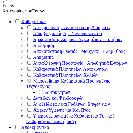
Filters
Κατηγορίες προϊόντων
Καθαριστικά
Απορρύπανση - Αντιμετώπιση Διαρροών
Αδιαβροχοποίηση - Νανοπροστασία
Αρωματισμός Χώρων - Υφασμάτων - Ταπήτων
Απόσμηση
Αποκατάσταση Φωτιάς - Μούχλας - Πλημμύρας
Antigraffiti
Αντιαλλεργική Προστασία - Απωθητικά Εντόμων
Καθαριστικά Πλυντηρίων Αυτοκινήτων
Καθαριστικά Πλυντηρίων Χαλιών
Microsplitting Καθαριστικά Προηγμένης
Τεχνολογίας
Αυτοκινήτων
Δαπέδων και Ψευδοροφών
Ανωξείδωτων και Γυάλινων Επιφανειών
Χώρων Υγιεινής και Κουζίνας
Υπερσυμπυκνωμένα Καθαριστικά Γενικού
Καθαρισμού - Συντήρησης
Απολυμαντικά