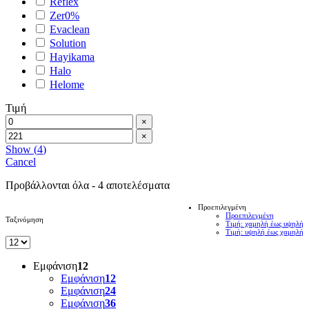
Reflex
Zer0%
Evaclean
Solution
Hayikama
Halo
Helome
Τιμή
×
×
Show
(
4
)
Cancel
Προβάλλονται όλα - 4 αποτελέσματα
Προεπιλεγμένη
Προεπιλεγμένη
Ταξινόμηση
Τιμή: χαμηλή έως υψηλή
Τιμή: υψηλή έως χαμηλή
Εμφάνιση
12
Εμφάνιση
12
Εμφάνιση
24
Εμφάνιση
36