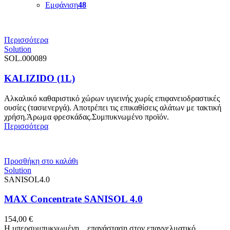
Εμφάνιση
48
Περισσότερα
Solution
SOL.000089
KALIZIDO (1L)
Αλκαλικό καθαριστικό χώρων υγιεινής χωρίς επιφανειοδραστικές
ουσίες (τασιενεργά). Αποτρέπει τις επικαθίσεις αλάτων με τακτική
χρήση.Άρωμα φρεσκάδας.Συμπυκνωμένο προϊόν.
Περισσότερα
Προσθήκη στο καλάθι
Solution
SANISOL4.0
MAX Concentrate SANISOL 4.0
154,00
€
Η υπερσυμπυκνωμένη…επανάσταση στον επαγγελματικό