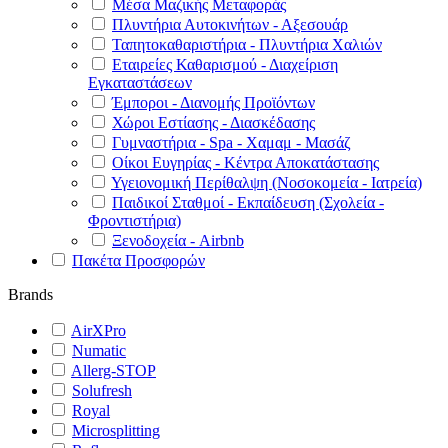
Μέσα Μαζικής Μεταφοράς
Πλυντήρια Αυτοκινήτων - Αξεσουάρ
Ταπητοκαθαριστήρια - Πλυντήρια Χαλιών
Εταιρείες Καθαρισμού - Διαχείριση
Εγκαταστάσεων
Έμποροι - Διανομής Προϊόντων
Χώροι Εστίασης - Διασκέδασης
Γυμναστήρια - Spa - Χαμαμ - Μασάζ
Οίκοι Ευγηρίας - Κέντρα Αποκατάστασης
Υγειονομική Περίθαλψη (Νοσοκομεία - Ιατρεία)
Παιδικοί Σταθμοί - Εκπαίδευση (Σχολεία -
Φροντιστήρια)
Ξενοδοχεία - Airbnb
Πακέτα Προσφορών
Brands
AirXPro
Numatic
Allerg-STOP
Solufresh
Royal
Microsplitting