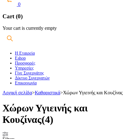
0
Cart (0)
Your cart is currently empty
Η Εταιρεία
Eshop
Προσφορές
Υπηρεσίες
Γίνε Συνεργάτης
Δίκτυο Συνεργατών
Επικοινωνία
Αρχική σελίδα
>
Καθαριστικά
>
Χώρων Υγιεινής και Κουζίνας
Χώρων Υγιεινής και
Κουζίνας
(4)