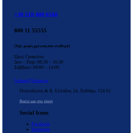
+30 210 400 6568
800 11 55555
(Τηλ. χωρίς χρέωση απο σταθερό)
Ώρες Γραφείου:
Δευ – Παρ: 08:30 – 16:30
Σάββατο: 09:00 – 14:00
5clean@5clean.gr
Ποσειδώνος & Β. Ελλάδος 24, Χαϊδάρι, 124 62
Βρείτε μας στο χάρτη
Social Icons
Facebook
Instagram