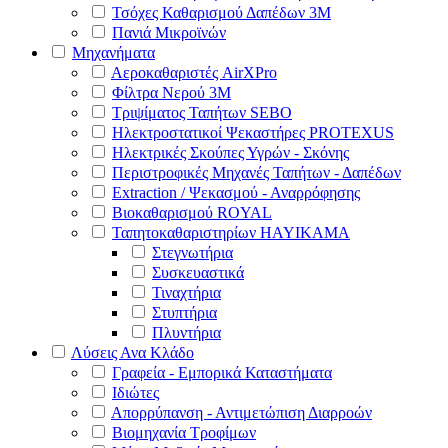
Τσόχες Καθαρισμού Δαπέδων 3Μ
Πανιά Μικροϊνών
Μηχανήματα
Αεροκαθαριστές AirXPro
Φίλτρα Νερού 3M
Τριψίματος Ταπήτων SEBO
Ηλεκτροστατικοί Ψεκαστήρες PROTEXUS
Ηλεκτρικές Σκούπες Υγρών - Σκόνης
Περιστροφικές Μηχανές Ταπήτων - Δαπέδων
Extraction / Ψεκασμού - Αναρρόφησης
Βιοκαθαρισμού ROYAL
Ταπητοκαθαριστηρίων HAYIKAMA
Στεγνωτήρια
Συσκευαστικά
Τιναχτήρια
Στυπτήρια
Πλυντήρια
Λύσεις Ανα Κλάδο
Γραφεία - Εμπορικά Καταστήματα
Ιδιώτες
Απορρύπανση - Αντιμετώπιση Διαρροών
Βιομηχανία Τροφίμων