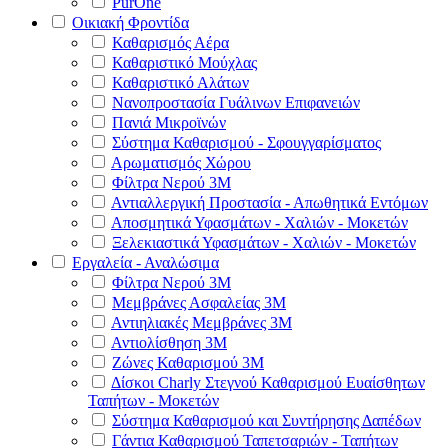
PurOne
Οικιακή Φροντίδα
Καθαρισμός Αέρα
Καθαριστικό Μούχλας
Καθαριστικό Αλάτων
Νανοπροστασία Γυάλινων Επιφανειών
Πανιά Μικροϊνών
Σύστημα Καθαρισμού - Σφουγγαρίσματος
Αρωματισμός Χώρου
Φίλτρα Νερού 3Μ
Αντιαλλεργική Προστασία - Απωθητικά Εντόμων
Αποσμητικά Υφασμάτων - Χαλιών - Μοκετών
Ξελεκιαστικά Υφασμάτων - Χαλιών - Μοκετών
Εργαλεία - Αναλώσιμα
Φίλτρα Νερού 3Μ
Μεμβράνες Ασφαλείας 3Μ
Αντιηλιακές Μεμβράνες 3Μ
Αντιολίσθηση 3Μ
Ζώνες Καθαρισμού 3Μ
Δίσκοι Charly Στεγνού Καθαρισμού Ευαίσθητων
Ταπήτων - Μοκετών
Σύστημα Καθαρισμού και Συντήρησης Δαπέδων
Γάντια Καθαρισμού Ταπετσαριών - Ταπήτων