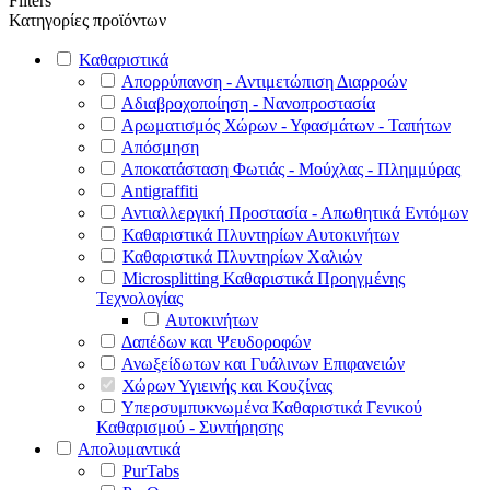
Filters
Κατηγορίες προϊόντων
Καθαριστικά
Απορρύπανση - Αντιμετώπιση Διαρροών
Αδιαβροχοποίηση - Νανοπροστασία
Αρωματισμός Χώρων - Υφασμάτων - Ταπήτων
Απόσμηση
Αποκατάσταση Φωτιάς - Μούχλας - Πλημμύρας
Antigraffiti
Αντιαλλεργική Προστασία - Απωθητικά Εντόμων
Καθαριστικά Πλυντηρίων Αυτοκινήτων
Καθαριστικά Πλυντηρίων Χαλιών
Microsplitting Καθαριστικά Προηγμένης
Τεχνολογίας
Αυτοκινήτων
Δαπέδων και Ψευδοροφών
Ανωξείδωτων και Γυάλινων Επιφανειών
Χώρων Υγιεινής και Κουζίνας
Υπερσυμπυκνωμένα Καθαριστικά Γενικού
Καθαρισμού - Συντήρησης
Απολυμαντικά
PurTabs