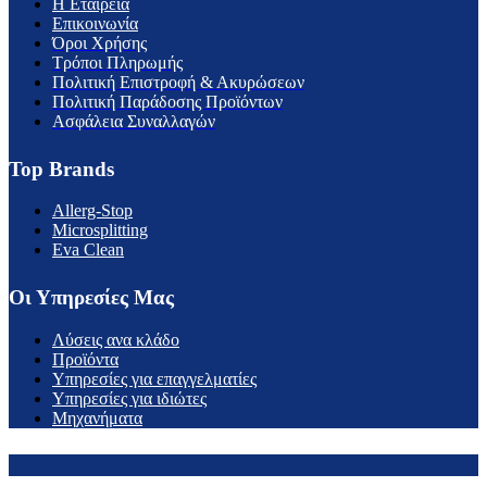
H Εταιρεία
Επικοινωνία
Όροι Χρήσης
Τρόποι Πληρωμής
Πολιτική Επιστροφή & Ακυρώσεων
Πολιτική Παράδοσης Προϊόντων
Ασφάλεια Συναλλαγών
Top Brands
Allerg-Stop
Microsplitting
Eva Clean
Οι Υπηρεσίες Μας
Λύσεις ανα κλάδο
Προϊόντα
Υπηρεσίες για επαγγελματίες
Υπηρεσίες για ιδιώτες
Μηχανήματα