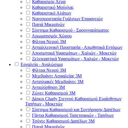
Καθαρισμός Αέρα
Καθαριστικό Μούχλας
Καθαριστικό Αλάτων
Νανοπροστασία Γυάλινων Επιφανειών
Πανιά Μικροϊνών
Σύστημα Καθαρισμού - Σφουγγαρίσματος
Αρωματισμός Χώρου
Φίλτρα Νερού 3Μ
Αντιαλλεργική Προστασία - Απωθητικά Εντόμων
Αποσμητικά Υφασμάτων - Χαλιών - Μοκετών
Ξελεκιαστικά Υφασμάτων - Χαλιών - Μοκετών
Εργαλεία - Αναλώσιμα
Φίλτρα Νερού 3Μ
Μεμβράνες Ασφαλείας 3Μ
Αντιηλιακές Μεμβράνες 3Μ
Αντιολίσθηση 3Μ
Ζώνες Καθαρισμού 3Μ
Δίσκοι Charly Στεγνού Καθαρισμού Ευαίσθητων
Ταπήτων - Μοκετών
Σύστημα Καθαρισμού και Συντήρησης Δαπέδων
Γάντια Καθαρισμού Ταπετσαριών - Ταπήτων
Τσόχες Καθαρισμού Δαπέδων 3Μ
Πανιά Μικροϊνών