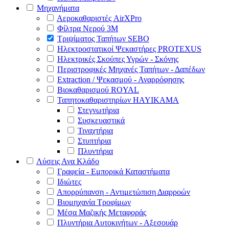
Μηχανήματα
Αεροκαθαριστές AirXPro
Φίλτρα Νερού 3M
Τριψίματος Ταπήτων SEBO
Ηλεκτροστατικοί Ψεκαστήρες PROTEXUS
Ηλεκτρικές Σκούπες Υγρών - Σκόνης
Περιστροφικές Μηχανές Ταπήτων - Δαπέδων
Extraction / Ψεκασμού - Αναρρόφησης
Βιοκαθαρισμού ROYAL
Ταπητοκαθαριστηρίων HAYIKAMA
Στεγνωτήρια
Συσκευαστικά
Τιναχτήρια
Στυπτήρια
Πλυντήρια
Λύσεις Ανα Κλάδο
Γραφεία - Εμπορικά Καταστήματα
Ιδιώτες
Απορρύπανση - Αντιμετώπιση Διαρροών
Βιομηχανία Τροφίμων
Μέσα Μαζικής Μεταφοράς
Πλυντήρια Αυτοκινήτων - Αξεσουάρ