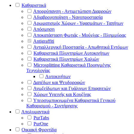
Καθαριστικά
Απορρύπανση - Αντιμετώπιση Διαρροών
Αδιαβροχοποίηση - Νανοπροστασία
Αρωματισμός Χώρων - Υφασμάτων - Ταπήτων
Απόσμηση
Αποκατάσταση Φωτιάς - Μούχλας - Πλημμύρας
Antigraffiti
Αντιαλλεργική Προστασία - Απωθητικά Εντόμων
Καθαριστικά Πλυντηρίων Αυτοκινήτων
Καθαριστικά Πλυντηρίων Χαλιών
Microsplitting Καθαριστικά Προηγμένης
Τεχνολογίας
Αυτοκινήτων
Δαπέδων και Ψευδοροφών
Ανωξείδωτων και Γυάλινων Επιφανειών
Χώρων Υγιεινής και Κουζίνας
Υπερσυμπυκνωμένα Καθαριστικά Γενικού
Καθαρισμού - Συντήρησης
Απολυμαντικά
PurTabs
PurOne
Οικιακή Φροντίδα