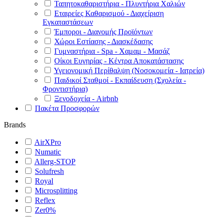
Ταπητοκαθαριστήρια - Πλυντήρια Χαλιών
Εταιρείες Καθαρισμού - Διαχείριση
Εγκαταστάσεων
Έμποροι - Διανομής Προϊόντων
Χώροι Εστίασης - Διασκέδασης
Γυμναστήρια - Spa - Χαμαμ - Μασάζ
Οίκοι Ευγηρίας - Κέντρα Αποκατάστασης
Υγειονομική Περίθαλψη (Νοσοκομεία - Ιατρεία)
Παιδικοί Σταθμοί - Εκπαίδευση (Σχολεία -
Φροντιστήρια)
Ξενοδοχεία - Airbnb
Πακέτα Προσφορών
Brands
AirXPro
Numatic
Allerg-STOP
Solufresh
Royal
Microsplitting
Reflex
Zer0%