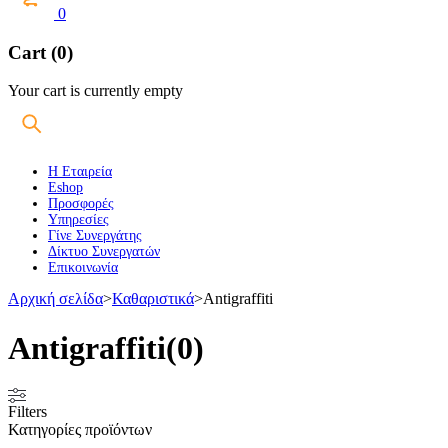
0
Cart (0)
Your cart is currently empty
Η Εταιρεία
Eshop
Προσφορές
Υπηρεσίες
Γίνε Συνεργάτης
Δίκτυο Συνεργατών
Επικοινωνία
Αρχική σελίδα
>
Καθαριστικά
>
Antigraffiti
Antigraffiti
(0)
Filters
Κατηγορίες προϊόντων