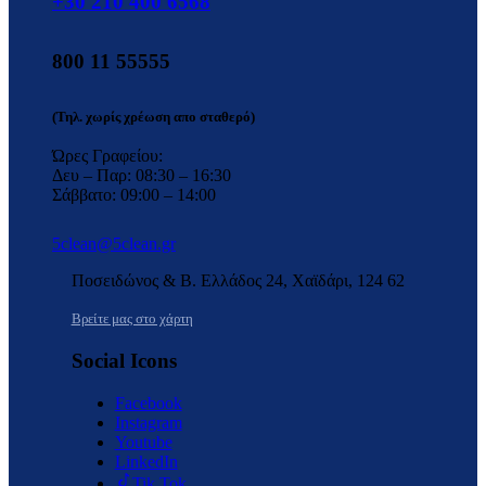
+30 210 400 6568
800 11 55555
(Τηλ. χωρίς χρέωση απο σταθερό)
Ώρες Γραφείου:
Δευ – Παρ: 08:30 – 16:30
Σάββατο: 09:00 – 14:00
5clean@5clean.gr
Ποσειδώνος & Β. Ελλάδος 24, Χαϊδάρι, 124 62
Βρείτε μας στο χάρτη
Social Icons
Facebook
Instagram
Youtube
LinkedIn
Tik Tok