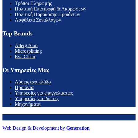
Τρόποι Πληρωμής
Πολιτική Επιστροφή & Ακυρώσεων
Πολιτική Παράδοσης Προϊόντων
Ασφάλεια Συναλλαγών
Top Brands
Allerg-Stop
Microsplitting
Eva Clean
Οι Υπηρεσίες Μας
Λύσεις ανα κλάδο
Προϊόντα
Υπηρεσίες για επαγγελματίες
Υπηρεσίες για ιδιώτες
Μηχανήματα
Web Design & Development by
Generation