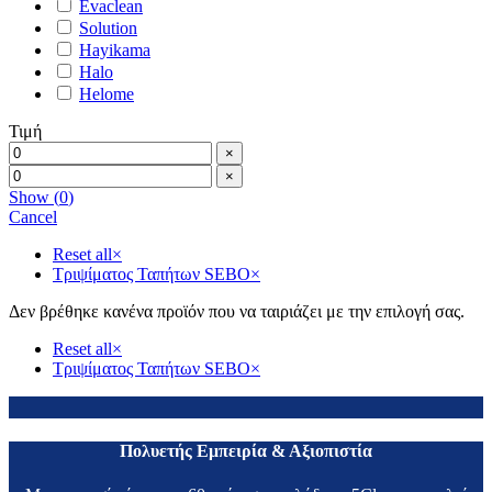
Evaclean
Solution
Hayikama
Halo
Helome
Τιμή
×
×
Show
(
0
)
Cancel
Reset all
×
Τριψίματος Ταπήτων SEBO
×
Δεν βρέθηκε κανένα προϊόν που να ταιριάζει με την επιλογή σας.
Reset all
×
Τριψίματος Ταπήτων SEBO
×
Πολυετής Εμπειρία & Αξιοπιστία