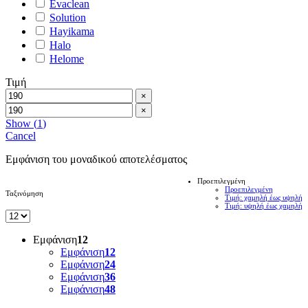
Evaclean
Solution
Hayikama
Halo
Helome
Τιμή
×
×
Show
(
1
)
Cancel
Εμφάνιση του μοναδικού αποτελέσματος
Προεπιλεγμένη
Προεπιλεγμένη
Ταξινόμηση
Τιμή: χαμηλή έως υψηλή
Τιμή: υψηλή έως χαμηλή
Εμφάνιση
12
Εμφάνιση
12
Εμφάνιση
24
Εμφάνιση
36
Εμφάνιση
48