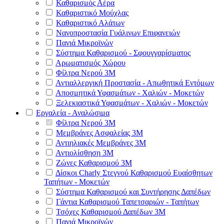
Καθαρισμός Αέρα
Καθαριστικό Μούχλας
Καθαριστικό Αλάτων
Νανοπροστασία Γυάλινων Επιφανειών
Πανιά Μικροϊνών
Σύστημα Καθαρισμού - Σφουγγαρίσματος
Αρωματισμός Χώρου
Φίλτρα Νερού 3Μ
Αντιαλλεργική Προστασία - Απωθητικά Εντόμων
Αποσμητικά Υφασμάτων - Χαλιών - Μοκετών
Ξελεκιαστικά Υφασμάτων - Χαλιών - Μοκετών
Εργαλεία - Αναλώσιμα
Φίλτρα Νερού 3Μ
Μεμβράνες Ασφαλείας 3Μ
Αντιηλιακές Μεμβράνες 3Μ
Αντιολίσθηση 3Μ
Ζώνες Καθαρισμού 3Μ
Δίσκοι Charly Στεγνού Καθαρισμού Ευαίσθητων
Ταπήτων - Μοκετών
Σύστημα Καθαρισμού και Συντήρησης Δαπέδων
Γάντια Καθαρισμού Ταπετσαριών - Ταπήτων
Τσόχες Καθαρισμού Δαπέδων 3Μ
Πανιά Μικροϊνών