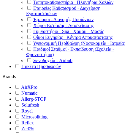
Ταπητοκαθαριστήρια - Πλυντήρια Χαλιών
Εταιρείες Καθαρισμού - Διαχείριση
Εγκαταστάσεων
Έμποροι - Διανομής Προϊόντων
Χώροι Εστίασης - Διασκέδασης
Γυμναστήρια - Spa - Χαμαμ - Μασάζ
Οίκοι Ευγηρίας - Κέντρα Αποκατάστασης
Υγειονομική Περίθαλψη (Νοσοκομεία - Ιατρεία)
Παιδικοί Σταθμοί - Εκπαίδευση (Σχολεία -
Φροντιστήρια)
Ξενοδοχεία - Airbnb
Πακέτα Προσφορών
Brands
AirXPro
Numatic
Allerg-STOP
Solufresh
Royal
Microsplitting
Reflex
Zer0%