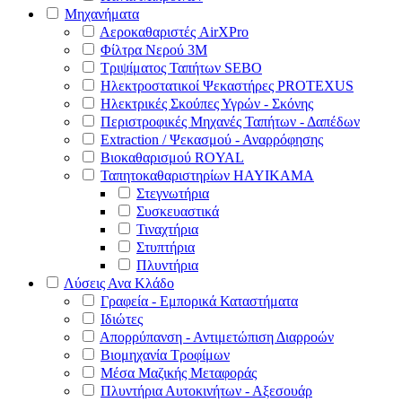
Μηχανήματα
Αεροκαθαριστές AirXPro
Φίλτρα Νερού 3M
Τριψίματος Ταπήτων SEBO
Ηλεκτροστατικοί Ψεκαστήρες PROTEXUS
Ηλεκτρικές Σκούπες Υγρών - Σκόνης
Περιστροφικές Μηχανές Ταπήτων - Δαπέδων
Extraction / Ψεκασμού - Αναρρόφησης
Βιοκαθαρισμού ROYAL
Ταπητοκαθαριστηρίων HAYIKAMA
Στεγνωτήρια
Συσκευαστικά
Τιναχτήρια
Στυπτήρια
Πλυντήρια
Λύσεις Ανα Κλάδο
Γραφεία - Εμπορικά Καταστήματα
Ιδιώτες
Απορρύπανση - Αντιμετώπιση Διαρροών
Βιομηχανία Τροφίμων
Μέσα Μαζικής Μεταφοράς
Πλυντήρια Αυτοκινήτων - Αξεσουάρ