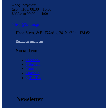
Ώρες Γραφείου:
Δευ – Παρ: 08:30 – 16:30
Σάββατο: 09:00 – 14:00
5clean@5clean.gr
Ποσειδώνος & Β. Ελλάδος 24, Χαϊδάρι, 124 62
Βρείτε μας στο χάρτη
Social Icons
Facebook
Instagram
Youtube
LinkedIn
Tik Tok
Newsletter