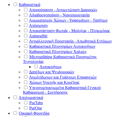
Καθαριστικά
Απορρύπανση - Αντιμετώπιση Διαρροών
Αδιαβροχοποίηση - Νανοπροστασία
Αρωματισμός Χώρων - Υφασμάτων - Ταπήτων
Απόσμηση
Αποκατάσταση Φωτιάς - Μούχλας - Πλημμύρας
Antigraffiti
Αντιαλλεργική Προστασία - Απωθητικά Εντόμων
Καθαριστικά Πλυντηρίων Αυτοκινήτων
Καθαριστικά Πλυντηρίων Χαλιών
Microsplitting Καθαριστικά Προηγμένης
Τεχνολογίας
Αυτοκινήτων
Δαπέδων και Ψευδοροφών
Ανωξείδωτων και Γυάλινων Επιφανειών
Χώρων Υγιεινής και Κουζίνας
Υπερσυμπυκνωμένα Καθαριστικά Γενικού
Καθαρισμού - Συντήρησης
Απολυμαντικά
PurTabs
PurOne
Οικιακή Φροντίδα