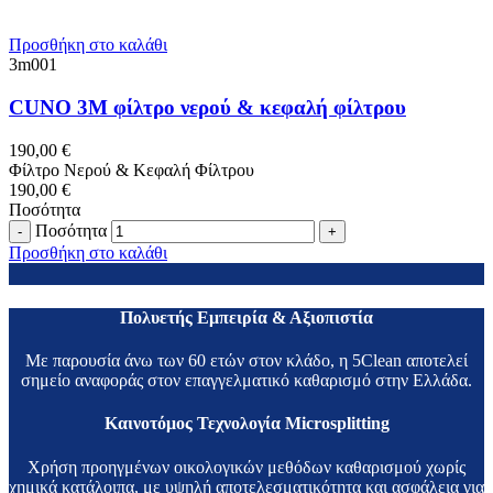
Προσθήκη στο καλάθι
3m001
CUNO 3M φίλτρo νερού & κεφαλή φίλτρου
190,00
€
Φίλτρo Νερού & Κεφαλή Φίλτρου
190,00
€
Ποσότητα
Ποσότητα
Προσθήκη στο καλάθι
Πολυετής Εμπειρία & Αξιοπιστία
Με παρουσία άνω των 60 ετών στον κλάδο, η 5Clean αποτελεί
σημείο αναφοράς στον επαγγελματικό καθαρισμό στην Ελλάδα.
Καινοτόμος Τεχνολογία Microsplitting
Χρήση προηγμένων οικολογικών μεθόδων καθαρισμού χωρίς
χημικά κατάλοιπα, με υψηλή αποτελεσματικότητα και ασφάλεια για