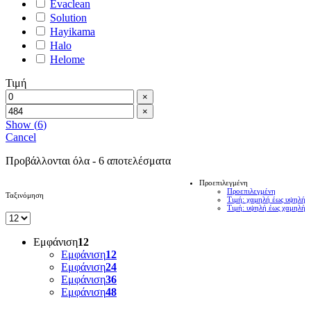
Evaclean
Solution
Hayikama
Halo
Helome
Τιμή
×
×
Show
(
6
)
Cancel
Προβάλλονται όλα - 6 αποτελέσματα
Προεπιλεγμένη
Προεπιλεγμένη
Ταξινόμηση
Τιμή: χαμηλή έως υψηλή
Τιμή: υψηλή έως χαμηλή
Εμφάνιση
12
Εμφάνιση
12
Εμφάνιση
24
Εμφάνιση
36
Εμφάνιση
48