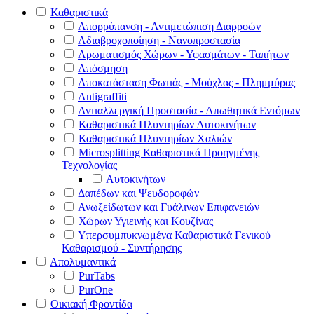
Καθαριστικά
Απορρύπανση - Αντιμετώπιση Διαρροών
Αδιαβροχοποίηση - Νανοπροστασία
Αρωματισμός Χώρων - Υφασμάτων - Ταπήτων
Απόσμηση
Αποκατάσταση Φωτιάς - Μούχλας - Πλημμύρας
Antigraffiti
Αντιαλλεργική Προστασία - Απωθητικά Εντόμων
Καθαριστικά Πλυντηρίων Αυτοκινήτων
Καθαριστικά Πλυντηρίων Χαλιών
Microsplitting Καθαριστικά Προηγμένης
Τεχνολογίας
Αυτοκινήτων
Δαπέδων και Ψευδοροφών
Ανωξείδωτων και Γυάλινων Επιφανειών
Χώρων Υγιεινής και Κουζίνας
Υπερσυμπυκνωμένα Καθαριστικά Γενικού
Καθαρισμού - Συντήρησης
Απολυμαντικά
PurTabs
PurOne
Οικιακή Φροντίδα