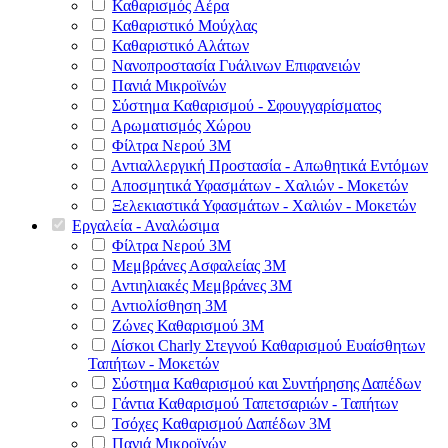
Καθαρισμός Αέρα
Καθαριστικό Μούχλας
Καθαριστικό Αλάτων
Νανοπροστασία Γυάλινων Επιφανειών
Πανιά Μικροϊνών
Σύστημα Καθαρισμού - Σφουγγαρίσματος
Αρωματισμός Χώρου
Φίλτρα Νερού 3Μ
Αντιαλλεργική Προστασία - Απωθητικά Εντόμων
Αποσμητικά Υφασμάτων - Χαλιών - Μοκετών
Ξελεκιαστικά Υφασμάτων - Χαλιών - Μοκετών
Εργαλεία - Αναλώσιμα
Φίλτρα Νερού 3Μ
Μεμβράνες Ασφαλείας 3Μ
Αντιηλιακές Μεμβράνες 3Μ
Αντιολίσθηση 3Μ
Ζώνες Καθαρισμού 3Μ
Δίσκοι Charly Στεγνού Καθαρισμού Ευαίσθητων
Ταπήτων - Μοκετών
Σύστημα Καθαρισμού και Συντήρησης Δαπέδων
Γάντια Καθαρισμού Ταπετσαριών - Ταπήτων
Τσόχες Καθαρισμού Δαπέδων 3Μ
Πανιά Μικροϊνών