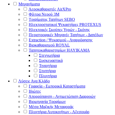
Μηχανήματα
Αεροκαθαριστές AirXPro
Φίλτρα Νερού 3M
Τριψίματος Ταπήτων SEBO
Ηλεκτροστατικοί Ψεκαστήρες PROTEXUS
Ηλεκτρικές Σκούπες Υγρών - Σκόνης
Περιστροφικές Μηχανές Ταπήτων - Δαπέδων
Extraction / Ψεκασμού - Αναρρόφησης
Βιοκαθαρισμού ROYAL
Ταπητοκαθαριστηρίων HAYIKAMA
Στεγνωτήρια
Συσκευαστικά
Τιναχτήρια
Στυπτήρια
Πλυντήρια
Λύσεις Ανα Κλάδο
Γραφεία - Εμπορικά Καταστήματα
Ιδιώτες
Απορρύπανση - Αντιμετώπιση Διαρροών
Βιομηχανία Τροφίμων
Μέσα Μαζικής Μεταφοράς
Πλυντήρια Αυτοκινήτων - Αξεσουάρ