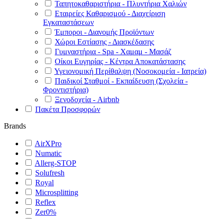
Ταπητοκαθαριστήρια - Πλυντήρια Χαλιών
Εταιρείες Καθαρισμού - Διαχείριση
Εγκαταστάσεων
Έμποροι - Διανομής Προϊόντων
Χώροι Εστίασης - Διασκέδασης
Γυμναστήρια - Spa - Χαμαμ - Μασάζ
Οίκοι Ευγηρίας - Κέντρα Αποκατάστασης
Υγειονομική Περίθαλψη (Νοσοκομεία - Ιατρεία)
Παιδικοί Σταθμοί - Εκπαίδευση (Σχολεία -
Φροντιστήρια)
Ξενοδοχεία - Airbnb
Πακέτα Προσφορών
Brands
AirXPro
Numatic
Allerg-STOP
Solufresh
Royal
Microsplitting
Reflex
Zer0%