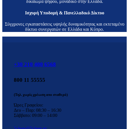
δικαίωμα ψήφου, μοναδικό στην Ελλάδα.
Ισχυρή Υποδομή & Πανελλαδικό Δίκτυο
Σύγχρονες εγκαταστάσεις υψηλής δυναμικότητας και εκτεταμένο
δίκτυο συνεργατών σε Ελλάδα και Κύπρο.
+30 210 400 6568
800 11 55555
(Τηλ. χωρίς χρέωση απο σταθερό)
Ώρες Γραφείου:
Δευ – Παρ: 08:30 – 16:30
Σάββατο: 09:00 – 14:00
5clean@5clean.gr