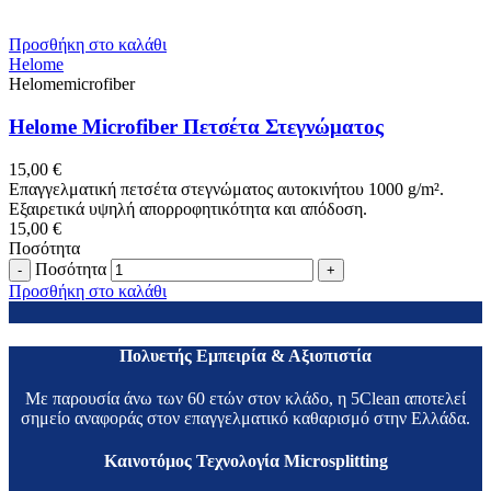
Προσθήκη στο καλάθι
Helome
Helomemicrofiber
Helome Microfiber Πετσέτα Στεγνώματος
15,00
€
Επαγγελματική πετσέτα στεγνώματος αυτοκινήτου 1000 g/m².
Εξαιρετικά υψηλή απορροφητικότητα και απόδοση.
15,00
€
Ποσότητα
Ποσότητα
Προσθήκη στο καλάθι
Πολυετής Εμπειρία & Αξιοπιστία
Με παρουσία άνω των 60 ετών στον κλάδο, η 5Clean αποτελεί
σημείο αναφοράς στον επαγγελματικό καθαρισμό στην Ελλάδα.
Καινοτόμος Τεχνολογία Microsplitting