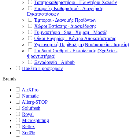
Ταπητοκαθαριστήρια - Πλυντήρια Χαλιών
Εταιρείες Καθαρισμού - Διαχείριση
Εγκαταστάσεων
Έμποροι - Διανομής Προϊόντων
Χώροι Εστίασης - Διασκέδασης
Γυμναστήρια - Spa - Χαμαμ - Μασάζ
Οίκοι Ευγηρίας - Κέντρα Αποκατάστασης
Υγειονομική Περίθαλψη (Νοσοκομεία - Ιατρεία)
Παιδικοί Σταθμοί - Εκπαίδευση (Σχολεία -
Φροντιστήρια)
Ξενοδοχεία - Airbnb
Πακέτα Προσφορών
Brands
AirXPro
Numatic
Allerg-STOP
Solufresh
Royal
Microsplitting
Reflex
Zer0%