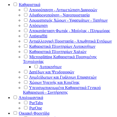
Καθαριστικά
Απορρύπανση - Αντιμετώπιση Διαρροών
Αδιαβροχοποίηση - Νανοπροστασία
Αρωματισμός Χώρων - Υφασμάτων - Ταπήτων
Απόσμηση
Αποκατάσταση Φωτιάς - Μούχλας - Πλημμύρας
Antigraffiti
Αντιαλλεργική Προστασία - Απωθητικά Εντόμων
Καθαριστικά Πλυντηρίων Αυτοκινήτων
Καθαριστικά Πλυντηρίων Χαλιών
Microsplitting Καθαριστικά Προηγμένης
Τεχνολογίας
Αυτοκινήτων
Δαπέδων και Ψευδοροφών
Ανωξείδωτων και Γυάλινων Επιφανειών
Χώρων Υγιεινής και Κουζίνας
Υπερσυμπυκνωμένα Καθαριστικά Γενικού
Καθαρισμού - Συντήρησης
Απολυμαντικά
PurTabs
PurOne
Οικιακή Φροντίδα