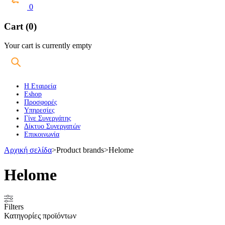
0
Cart (0)
Your cart is currently empty
Η Εταιρεία
Eshop
Προσφορές
Υπηρεσίες
Γίνε Συνεργάτης
Δίκτυο Συνεργατών
Επικοινωνία
Αρχική σελίδα
>
Product brands
>
Helome
Helome
Filters
Κατηγορίες προϊόντων