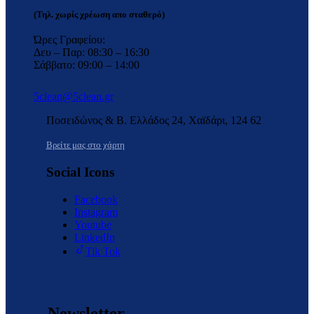
(Τηλ. χωρίς χρέωση απο σταθερό)
Ώρες Γραφείου:
Δευ – Παρ: 08:30 – 16:30
Σάββατο: 09:00 – 14:00
5clean@5clean.gr
Ποσειδώνος & Β. Ελλάδος 24, Χαϊδάρι, 124 62
Βρείτε μας στο χάρτη
Social Icons
Facebook
Instagram
Youtube
LinkedIn
Tik Tok
Newsletter