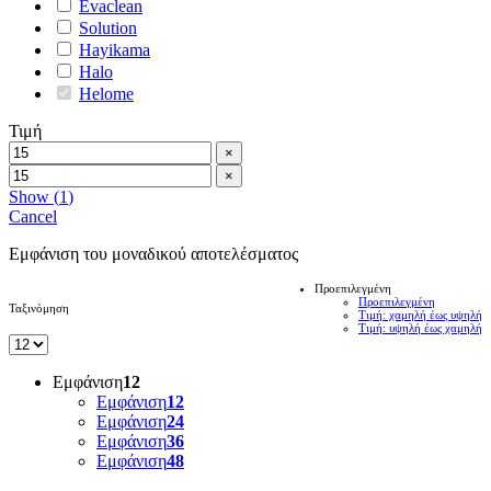
Evaclean
Solution
Hayikama
Halo
Helome
Τιμή
×
×
Show
(
1
)
Cancel
Εμφάνιση του μοναδικού αποτελέσματος
Προεπιλεγμένη
Προεπιλεγμένη
Ταξινόμηση
Τιμή: χαμηλή έως υψηλή
Τιμή: υψηλή έως χαμηλή
Εμφάνιση
12
Εμφάνιση
12
Εμφάνιση
24
Εμφάνιση
36
Εμφάνιση
48