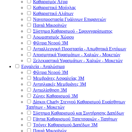
Καθαρισμός Αέρα
Καθαριστικό Μούχλας
Καθαριστικό Αλάτων
Νανοπροστασία Γυάλινων Επιφανειών
Πανιά Μικροϊνών
Σύστημα Καθαρισμού - Σφουγγαρίσματος
Αρωματισμός Χώρου
Φίλτρα Νερού 3Μ
Αντιαλλεργική Προστασία - Απωθητικά Εντόμων
Αποσμητικά Υφασμάτων - Χαλιών - Μοκετών
Ξελεκιαστικά Υφασμάτων - Χαλιών - Μοκετών
Εργαλεία - Αναλώσιμα
Φίλτρα Νερού 3Μ
Μεμβράνες Ασφαλείας 3Μ
Αντιηλιακές Μεμβράνες 3Μ
Αντιολίσθηση 3Μ
Ζώνες Καθαρισμού 3Μ
Δίσκοι Charly Στεγνού Καθαρισμού Ευαίσθητων
Ταπήτων - Μοκετών
Σύστημα Καθαρισμού και Συντήρησης Δαπέδων
Γάντια Καθαρισμού Ταπετσαριών - Ταπήτων
Τσόχες Καθαρισμού Δαπέδων 3Μ
Πανιά Μικροϊνών