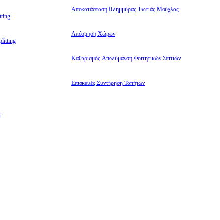
Αποκατάσταση Πλημμύρας Φωτιάς Μούχλας
ting
Απόσμηση Χώρων
litting
Καθαρισμός Απολύμανση Φοιτητικών Σπιτιών
Επισκευές Συντήρηση Ταπήτων
α