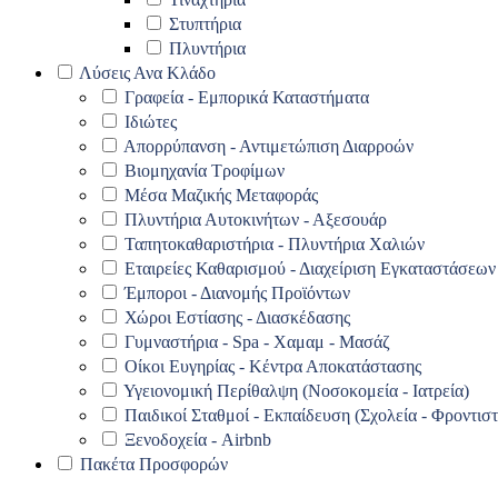
Στυπτήρια
Πλυντήρια
Λύσεις Ανα Κλάδο
Γραφεία - Εμπορικά Καταστήματα
Ιδιώτες
Απορρύπανση - Αντιμετώπιση Διαρροών
Βιομηχανία Τροφίμων
Μέσα Μαζικής Μεταφοράς
Πλυντήρια Αυτοκινήτων - Αξεσουάρ
Ταπητοκαθαριστήρια - Πλυντήρια Χαλιών
Εταιρείες Καθαρισμού - Διαχείριση Εγκαταστάσεων
Έμποροι - Διανομής Προϊόντων
Χώροι Εστίασης - Διασκέδασης
Γυμναστήρια - Spa - Χαμαμ - Μασάζ
Οίκοι Ευγηρίας - Κέντρα Αποκατάστασης
Υγειονομική Περίθαλψη (Νοσοκομεία - Ιατρεία)
Παιδικοί Σταθμοί - Εκπαίδευση (Σχολεία - Φροντιστ
Ξενοδοχεία - Airbnb
Πακέτα Προσφορών