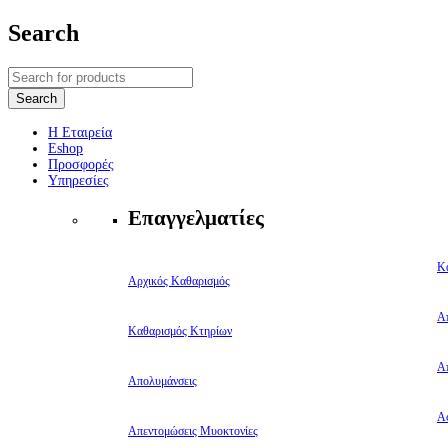
Search
Η Εταιρεία
Eshop
Προσφορές
Υπηρεσίες
Επαγγελματίες
Κ
Αρχικός Καθαρισμός
Α
Καθαρισμός Κτηρίων
Α
Απολυμάνσεις
Αφ
Απεντομώσεις Μυοκτονίες