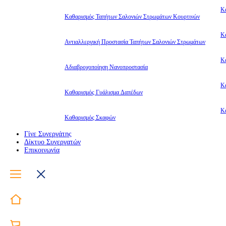
Κ
Καθαρισμός Ταπήτων Σαλονιών Στρωμάτων Κουρτινών
Κ
Αντιαλλεργική Προστασία Ταπήτων Σαλονιών Στρωμάτων
Κ
Αδιαβροχοποίηση Νανοπροστασία
Κ
Καθαρισμός Γυάλισμα Δαπέδων
Κ
Καθαρισμός Σκαφών
Γίνε Συνεργάτης
Δίκτυο Συνεργατών
Επικοινωνία