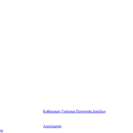
Καθαρισμός Γυάλισμα Προστασία Δαπέδων
Απολύμανση
ng