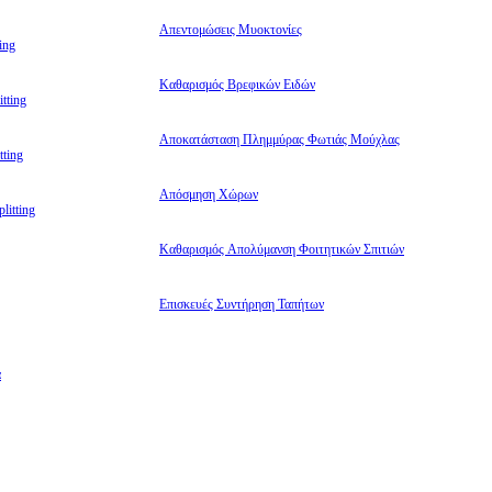
Απεντομώσεις Μυοκτονίες
ing
Καθαρισμός Βρεφικών Ειδών
tting
Αποκατάσταση Πλημμύρας Φωτιάς Μούχλας
ting
Απόσμηση Χώρων
litting
Καθαρισμός Απολύμανση Φοιτητικών Σπιτιών
Επισκευές Συντήρηση Ταπήτων
α