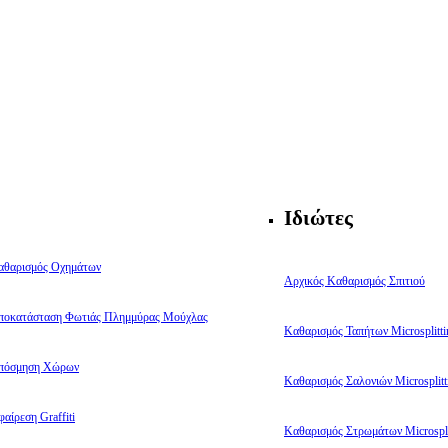
Ιδιώτες
αθαρισμός Οχημάτων
Αρχικός Καθαρισμός Σπιτιού
ποκατάσταση Φωτιάς Πλημμύρας Μούχλας
Καθαρισμός Ταπήτων Microsplitti
πόσμηση Χώρων
Καθαρισμός Σαλονιών Microsplitt
αίρεση Graffiti
Καθαρισμός Στρωμάτων Microspli