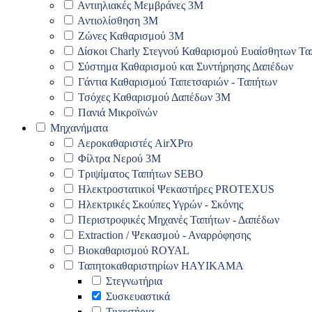
Αντιηλιακές Μεμβράνες 3Μ
Αντιολίσθηση 3Μ
Ζώνες Καθαρισμού 3Μ
Δίσκοι Charly Στεγνού Καθαρισμού Ευαίσθητων Τ
Σύστημα Καθαρισμού και Συντήρησης Δαπέδων
Γάντια Καθαρισμού Ταπετσαριών - Ταπήτων
Τσόχες Καθαρισμού Δαπέδων 3Μ
Πανιά Μικροϊνών
Μηχανήματα
Αεροκαθαριστές AirXPro
Φίλτρα Νερού 3M
Τριψίματος Ταπήτων SEBO
Ηλεκτροστατικοί Ψεκαστήρες PROTEXUS
Ηλεκτρικές Σκούπες Υγρών - Σκόνης
Περιστροφικές Μηχανές Ταπήτων - Δαπέδων
Extraction / Ψεκασμού - Αναρρόφησης
Βιοκαθαρισμού ROYAL
Ταπητοκαθαριστηρίων HAYIKAMA
Στεγνωτήρια
Συσκευαστικά
Τιναχτήρια