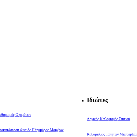
Ιδιώτες
αθαρισμός Οχημάτων
Αρχικός Καθαρισμός Σπιτιού
ποκατάσταση Φωτιάς Πλημμύρας Μούχλας
Καθαρισμός Ταπήτων Microsplitti