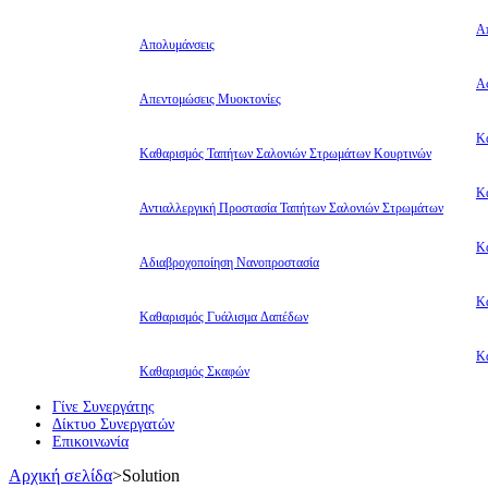
Α
Απολυμάνσεις
Αφ
Απεντομώσεις Μυοκτονίες
Κ
Καθαρισμός Ταπήτων Σαλονιών Στρωμάτων Κουρτινών
Κ
Αντιαλλεργική Προστασία Ταπήτων Σαλονιών Στρωμάτων
Κ
Αδιαβροχοποίηση Νανοπροστασία
Κ
Καθαρισμός Γυάλισμα Δαπέδων
Κ
Καθαρισμός Σκαφών
Γίνε Συνεργάτης
Δίκτυο Συνεργατών
Επικοινωνία
Αρχική σελίδα
>
Solution