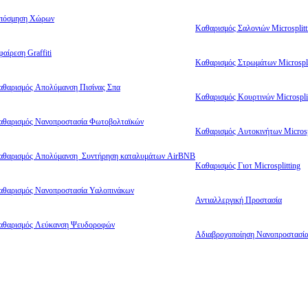
πόσμηση Χώρων
Καθαρισμός Σαλονιών Microsplitt
αίρεση Graffiti
Καθαρισμός Στρωμάτων Microspli
αθαρισμός Απολύμανση Πισίνας Σπα
Καθαρισμός Κουρτινών Microsplit
αθαρισμός Νανοπροστασία Φωτοβολταϊκών
Καθαρισμός Αυτοκινήτων Microsp
αθαρισμός Απολύμανση Συντήρηση καταλυμάτων AirBNB
Καθαρισμός Γιοτ Microsplitting
αθαρισμός Νανοπροστασία Υαλοπινάκων
Αντιαλλεργική Προστασία
αθαρισμός Λεύκανση Ψευδοροφών
Αδιαβροχοποίηση Νανοπροστασί