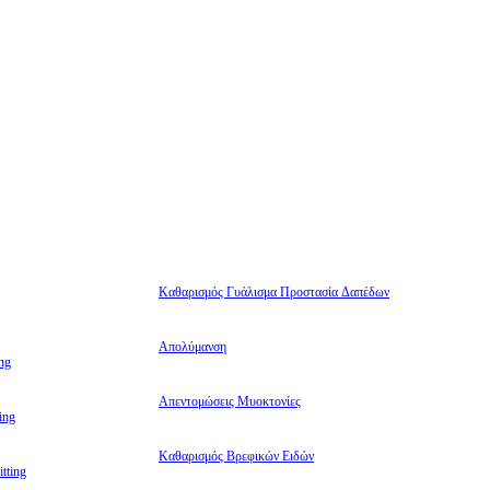
Καθαρισμός Γυάλισμα Προστασία Δαπέδων
Απολύμανση
ng
Απεντομώσεις Μυοκτονίες
ing
Καθαρισμός Βρεφικών Ειδών
tting