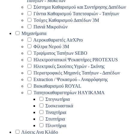
Ταπήτων - Μοκετών
Σύστημα Καθαρισμού και Συντήρησης Δαπέδων
Γάντια Καθαρισμού Ταπετσαριών - Ταπήτων
Τσόχες Καθαρισμού Δαπέδων 3Μ
Πανιά Μικροϊνών
Μηχανήματα
Αεροκαθαριστές AirXPro
Φίλτρα Νερού 3M
Τριψίματος Ταπήτων SEBO
Ηλεκτροστατικοί Ψεκαστήρες PROTEXUS
Ηλεκτρικές Σκούπες Υγρών - Σκόνης
Περιστροφικές Μηχανές Ταπήτων - Δαπέδων
Extraction / Ψεκασμού - Αναρρόφησης
Βιοκαθαρισμού ROYAL
Ταπητοκαθαριστηρίων HAYIKAMA
Στεγνωτήρια
Συσκευαστικά
Τιναχτήρια
Στυπτήρια
Πλυντήρια
Λύσεις Ανα Κλάδο