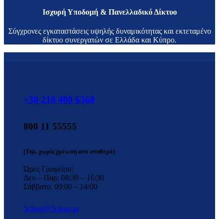
Ισχυρή Υποδομή & Πανελλαδικό Δίκτυο
Σύγχρονες εγκαταστάσεις υψηλής δυναμικότητας και εκτεταμένο
δίκτυο συνεργατών σε Ελλάδα και Κύπρο.
+30 210 400 6568
800 11 55555
(Τηλ. χωρίς χρέωση απο σταθερό)
Ώρες Γραφείου:
Δευ – Παρ: 08:30 – 16:30
Σάββατο: 09:00 – 14:00
5clean@5clean.gr