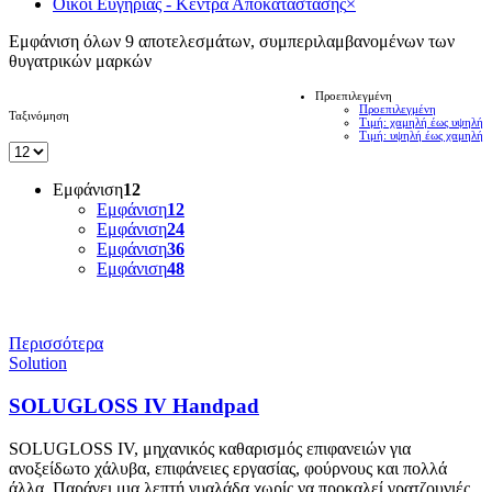
Οίκοι Ευγηρίας - Κέντρα Αποκατάστασης
×
Εμφάνιση όλων 9 αποτελεσμάτων, συμπεριλαμβανομένων των
θυγατρικών μαρκών
Προεπιλεγμένη
Προεπιλεγμένη
Ταξινόμηση
Τιμή: χαμηλή έως υψηλή
Τιμή: υψηλή έως χαμηλή
Εμφάνιση
12
Εμφάνιση
12
Εμφάνιση
24
Εμφάνιση
36
Εμφάνιση
48
Περισσότερα
Solution
SOLUGLOSS IV Handpad
SOLUGLOSS IV, μηχανικός καθαρισμός επιφανειών για
ανοξείδωτο χάλυβα, επιφάνειες εργασίας, φούρνους και πολλά
άλλα. Παράγει μια λεπτή γυαλάδα χωρίς να προκαλεί γρατζουνιές,