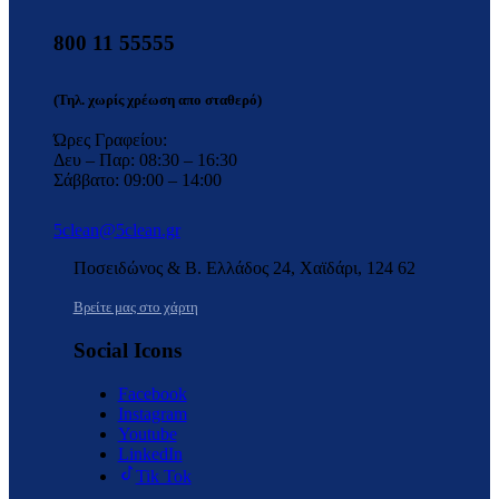
800 11 55555
(Τηλ. χωρίς χρέωση απο σταθερό)
Ώρες Γραφείου:
Δευ – Παρ: 08:30 – 16:30
Σάββατο: 09:00 – 14:00
5clean@5clean.gr
Ποσειδώνος & Β. Ελλάδος 24, Χαϊδάρι, 124 62
Βρείτε μας στο χάρτη
Social Icons
Facebook
Instagram
Youtube
LinkedIn
Tik Tok