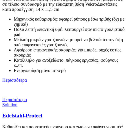
σε τέλειο συνδυασμό με την εύκαμπτη βάση VelcroΔιαστάσεις
κατά προσέγγιση: 14 x 11,5 cm
Μηχανικός καθαρισμός: αφαιρεί ρύπους μέσω τριβής (όχι με
χημικά)
Πολύ λεπτή λειαντική υφή: λειτουργεί σαν micro-γυαλιστικό
pad
Μείωση μικρών γρατζουνιών: μπορεί να βελτιώσει την όψη
από επιφανειακές γρατζουνιές
Αφαίρεση επιφανειακής σκουριάς: για μικρές, ρηχές εστίες
σκουριάς
Κατάλληλο για ανοξείδωτο, πάγκους εργασίας, φούρνους
κ.λπ.
Ενεργοποίηση μόνο με νερό
Περισσότερα
Περισσότερα
Solution
Edelstahl-Protect
Καθαρίζει και προστατεύει γρήγορα και χωρίς να αφήνει γραμμές/