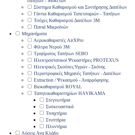
Ταπήτων - Μοκετών
Σύστημα Καθαρισμού και Συντήρησης Δαπέδων
Γάντια Καθαρισμού Ταπετσαριών - Ταπήτων
Τσόχες Καθαρισμού Δαπέδων 3Μ
Πανιά Μικροϊνών
Μηχανήματα
Αεροκαθαριστές AirXPro
Φίλτρα Νερού 3M
Τριψίματος Ταπήτων SEBO
Ηλεκτροστατικοί Ψεκαστήρες PROTEXUS
Ηλεκτρικές Σκούπες Υγρών - Σκόνης
Περιστροφικές Μηχανές Ταπήτων - Δαπέδων
Extraction / Ψεκασμού - Αναρρόφησης
Βιοκαθαρισμού ROYAL
Ταπητοκαθαριστηρίων HAYIKAMA
Στεγνωτήρια
Συσκευαστικά
Τιναχτήρια
Στυπτήρια
Πλυντήρια
Λύσεις Ανα Κλάδο