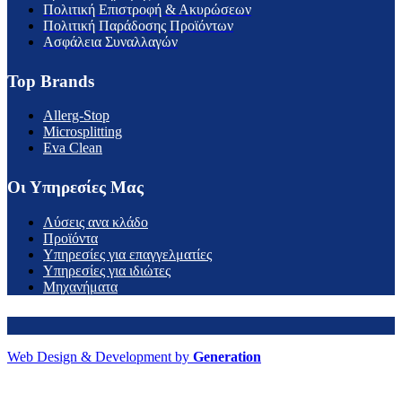
Πολιτική Επιστροφή & Ακυρώσεων
Πολιτική Παράδοσης Προϊόντων
Ασφάλεια Συναλλαγών
Top Brands
Allerg-Stop
Microsplitting
Eva Clean
Οι Υπηρεσίες Μας
Λύσεις ανα κλάδο
Προϊόντα
Υπηρεσίες για επαγγελματίες
Υπηρεσίες για ιδιώτες
Μηχανήματα
Web Design & Development by
Generation