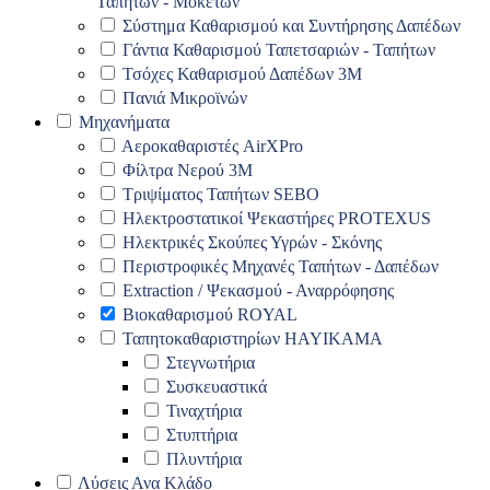
Ταπήτων - Μοκετών
Σύστημα Καθαρισμού και Συντήρησης Δαπέδων
Γάντια Καθαρισμού Ταπετσαριών - Ταπήτων
Τσόχες Καθαρισμού Δαπέδων 3Μ
Πανιά Μικροϊνών
Μηχανήματα
Αεροκαθαριστές AirXPro
Φίλτρα Νερού 3M
Τριψίματος Ταπήτων SEBO
Ηλεκτροστατικοί Ψεκαστήρες PROTEXUS
Ηλεκτρικές Σκούπες Υγρών - Σκόνης
Περιστροφικές Μηχανές Ταπήτων - Δαπέδων
Extraction / Ψεκασμού - Αναρρόφησης
Βιοκαθαρισμού ROYAL
Ταπητοκαθαριστηρίων HAYIKAMA
Στεγνωτήρια
Συσκευαστικά
Τιναχτήρια
Στυπτήρια
Πλυντήρια
Λύσεις Ανα Κλάδο