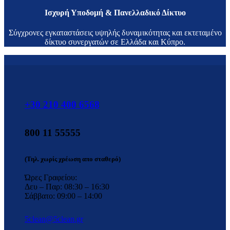
Ισχυρή Υποδομή & Πανελλαδικό Δίκτυο
Σύγχρονες εγκαταστάσεις υψηλής δυναμικότητας και εκτεταμένο
δίκτυο συνεργατών σε Ελλάδα και Κύπρο.
+30 210 400 6568
800 11 55555
(Τηλ. χωρίς χρέωση απο σταθερό)
Ώρες Γραφείου:
Δευ – Παρ: 08:30 – 16:30
Σάββατο: 09:00 – 14:00
5clean@5clean.gr