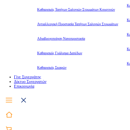
Κ
Καθαρισμός Ταπήτων Σαλονιών Στρωμάτων Κουρτινών
Κ
Αντιαλλεργική Προστασία Ταπήτων Σαλονιών Στρωμάτων
Κ
Αδιαβροχοποίηση Νανοπροστασία
Κ
Καθαρισμός Γυάλισμα Δαπέδων
Κ
Καθαρισμός Σκαφών
Γίνε Συνεργάτης
Δίκτυο Συνεργατών
Επικοινωνία