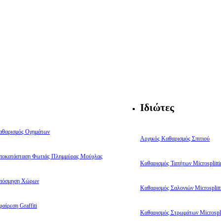
Ιδιώτες
αθαρισμός Οχημάτων
Αρχικός Καθαρισμός Σπιτιού
ποκατάσταση Φωτιάς Πλημμύρας Μούχλας
Καθαρισμός Ταπήτων Microsplitti
πόσμηση Χώρων
Καθαρισμός Σαλονιών Microsplitt
αίρεση Graffiti
Καθαρισμός Στρωμάτων Microspli