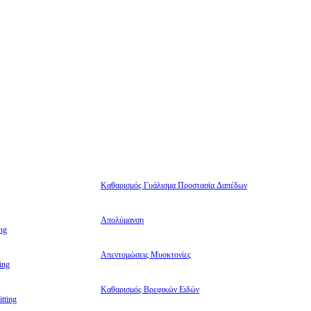
Καθαρισμός Γυάλισμα Προστασία Δαπέδων
Απολύμανση
ng
Απεντομώσεις Μυοκτονίες
ing
Καθαρισμός Βρεφικών Ειδών
tting