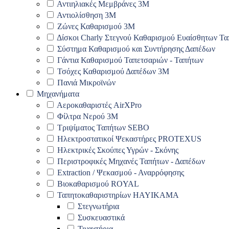
Αντιηλιακές Μεμβράνες 3Μ
Αντιολίσθηση 3Μ
Ζώνες Καθαρισμού 3Μ
Δίσκοι Charly Στεγνού Καθαρισμού Ευαίσθητων Τ
Σύστημα Καθαρισμού και Συντήρησης Δαπέδων
Γάντια Καθαρισμού Ταπετσαριών - Ταπήτων
Τσόχες Καθαρισμού Δαπέδων 3Μ
Πανιά Μικροϊνών
Μηχανήματα
Αεροκαθαριστές AirXPro
Φίλτρα Νερού 3M
Τριψίματος Ταπήτων SEBO
Ηλεκτροστατικοί Ψεκαστήρες PROTEXUS
Ηλεκτρικές Σκούπες Υγρών - Σκόνης
Περιστροφικές Μηχανές Ταπήτων - Δαπέδων
Extraction / Ψεκασμού - Αναρρόφησης
Βιοκαθαρισμού ROYAL
Ταπητοκαθαριστηρίων HAYIKAMA
Στεγνωτήρια
Συσκευαστικά
Τιναχτήρια