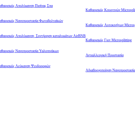
αθαρισμός Απολύμανση Πισίνας Σπα
Καθαρισμός Κουρτινών Microsplit
αθαρισμός Νανοπροστασία Φωτοβολταϊκών
Καθαρισμός Αυτοκινήτων Microsp
αθαρισμός Απολύμανση Συντήρηση καταλυμάτων AirBNB
Καθαρισμός Γιοτ Microsplitting
αθαρισμός Νανοπροστασία Υαλοπινάκων
Αντιαλλεργική Προστασία
αθαρισμός Λεύκανση Ψευδοροφών
Αδιαβροχοποίηση Νανοπροστασί