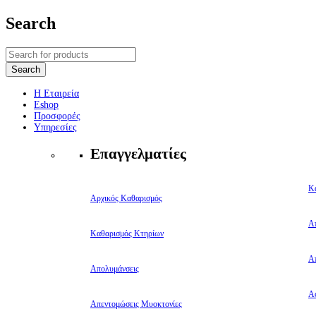
Search
Η Εταιρεία
Eshop
Προσφορές
Υπηρεσίες
Επαγγελματίες
Κ
Αρχικός Καθαρισμός
Α
Καθαρισμός Κτηρίων
Α
Απολυμάνσεις
Αφ
Απεντομώσεις Μυοκτονίες