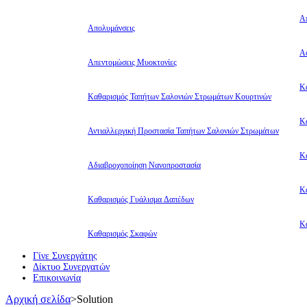
Α
Απολυμάνσεις
Αφ
Απεντομώσεις Μυοκτονίες
Κ
Καθαρισμός Ταπήτων Σαλονιών Στρωμάτων Κουρτινών
Κ
Αντιαλλεργική Προστασία Ταπήτων Σαλονιών Στρωμάτων
Κ
Αδιαβροχοποίηση Νανοπροστασία
Κ
Καθαρισμός Γυάλισμα Δαπέδων
Κ
Καθαρισμός Σκαφών
Γίνε Συνεργάτης
Δίκτυο Συνεργατών
Επικοινωνία
Αρχική σελίδα
>
Solution