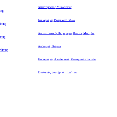
Απεντομώσεις Μυοκτονίες
ing
Καθαρισμός Βρεφικών Ειδών
tting
Αποκατάσταση Πλημμύρας Φωτιάς Μούχλας
ting
Απόσμηση Χώρων
litting
Καθαρισμός Απολύμανση Φοιτητικών Σπιτιών
Επισκευές Συντήρηση Ταπήτων
α