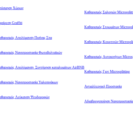
πόσμηση Χώρων
Καθαρισμός Σαλονιών Microsplitt
αίρεση Graffiti
Καθαρισμός Στρωμάτων Microspli
αθαρισμός Απολύμανση Πισίνας Σπα
Καθαρισμός Κουρτινών Microsplit
αθαρισμός Νανοπροστασία Φωτοβολταϊκών
Καθαρισμός Αυτοκινήτων Microsp
αθαρισμός Απολύμανση Συντήρηση καταλυμάτων AirBNB
Καθαρισμός Γιοτ Microsplitting
αθαρισμός Νανοπροστασία Υαλοπινάκων
Αντιαλλεργική Προστασία
αθαρισμός Λεύκανση Ψευδοροφών
Αδιαβροχοποίηση Νανοπροστασί