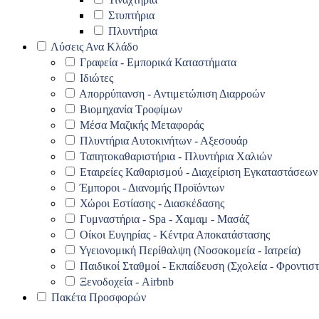
Στυπτήρια
Πλυντήρια
Λύσεις Ανα Κλάδο
Γραφεία - Εμπορικά Καταστήματα
Ιδιώτες
Απορρύπανση - Αντιμετώπιση Διαρροών
Βιομηχανία Τροφίμων
Μέσα Μαζικής Μεταφοράς
Πλυντήρια Αυτοκινήτων - Αξεσουάρ
Ταπητοκαθαριστήρια - Πλυντήρια Χαλιών
Εταιρείες Καθαρισμού - Διαχείριση Εγκαταστάσεων
Έμποροι - Διανομής Προϊόντων
Χώροι Εστίασης - Διασκέδασης
Γυμναστήρια - Spa - Χαμαμ - Μασάζ
Οίκοι Ευγηρίας - Κέντρα Αποκατάστασης
Υγειονομική Περίθαλψη (Νοσοκομεία - Ιατρεία)
Παιδικοί Σταθμοί - Εκπαίδευση (Σχολεία - Φροντιστ
Ξενοδοχεία - Airbnb
Πακέτα Προσφορών