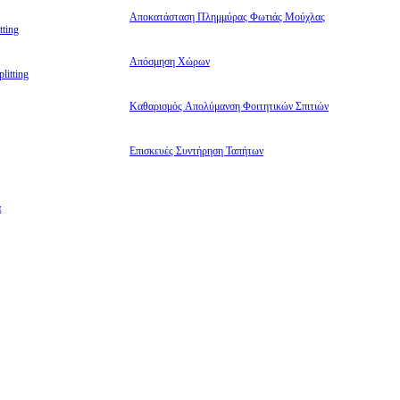
Αποκατάσταση Πλημμύρας Φωτιάς Μούχλας
ting
Απόσμηση Χώρων
litting
Καθαρισμός Απολύμανση Φοιτητικών Σπιτιών
Επισκευές Συντήρηση Ταπήτων
α