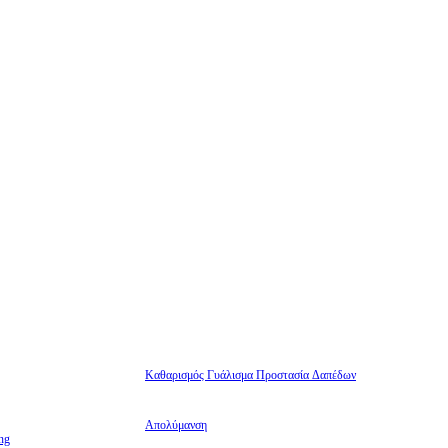
Καθαρισμός Γυάλισμα Προστασία Δαπέδων
Απολύμανση
ng