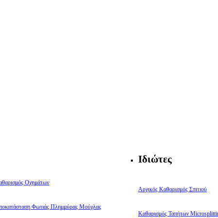
Ιδιώτες
αθαρισμός Οχημάτων
Αρχικός Καθαρισμός Σπιτιού
ποκατάσταση Φωτιάς Πλημμύρας Μούχλας
Καθαρισμός Ταπήτων Microsplitti