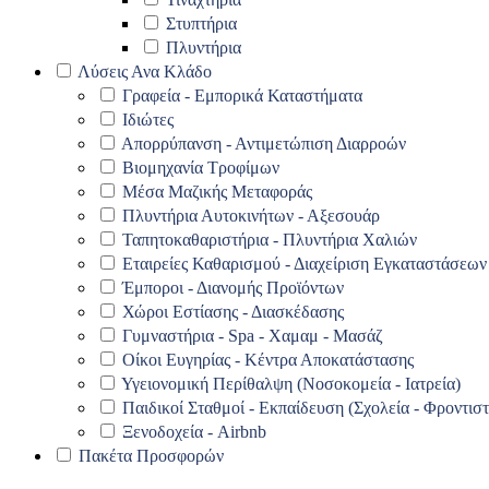
Στυπτήρια
Πλυντήρια
Λύσεις Ανα Κλάδο
Γραφεία - Εμπορικά Καταστήματα
Ιδιώτες
Απορρύπανση - Αντιμετώπιση Διαρροών
Βιομηχανία Τροφίμων
Μέσα Μαζικής Μεταφοράς
Πλυντήρια Αυτοκινήτων - Αξεσουάρ
Ταπητοκαθαριστήρια - Πλυντήρια Χαλιών
Εταιρείες Καθαρισμού - Διαχείριση Εγκαταστάσεων
Έμποροι - Διανομής Προϊόντων
Χώροι Εστίασης - Διασκέδασης
Γυμναστήρια - Spa - Χαμαμ - Μασάζ
Οίκοι Ευγηρίας - Κέντρα Αποκατάστασης
Υγειονομική Περίθαλψη (Νοσοκομεία - Ιατρεία)
Παιδικοί Σταθμοί - Εκπαίδευση (Σχολεία - Φροντιστ
Ξενοδοχεία - Airbnb
Πακέτα Προσφορών