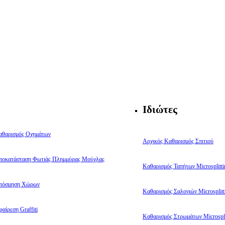
Ιδιώτες
αθαρισμός Οχημάτων
Αρχικός Καθαρισμός Σπιτιού
ποκατάσταση Φωτιάς Πλημμύρας Μούχλας
Καθαρισμός Ταπήτων Microsplitti
πόσμηση Χώρων
Καθαρισμός Σαλονιών Microsplitt
αίρεση Graffiti
Καθαρισμός Στρωμάτων Microspli