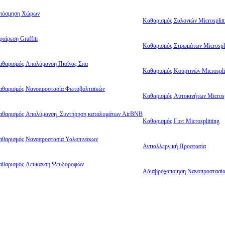
πόσμηση Χώρων
Καθαρισμός Σαλονιών Microsplitt
αίρεση Graffiti
Καθαρισμός Στρωμάτων Microspli
αθαρισμός Απολύμανση Πισίνας Σπα
Καθαρισμός Κουρτινών Microsplit
αθαρισμός Νανοπροστασία Φωτοβολταϊκών
Καθαρισμός Αυτοκινήτων Microsp
αθαρισμός Απολύμανση Συντήρηση καταλυμάτων AirBNB
Καθαρισμός Γιοτ Microsplitting
αθαρισμός Νανοπροστασία Υαλοπινάκων
Αντιαλλεργική Προστασία
αθαρισμός Λεύκανση Ψευδοροφών
Αδιαβροχοποίηση Νανοπροστασί