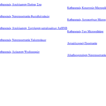
αθαρισμός Απολύμανση Πισίνας Σπα
Καθαρισμός Κουρτινών Microsplit
αθαρισμός Νανοπροστασία Φωτοβολταϊκών
Καθαρισμός Αυτοκινήτων Microsp
αθαρισμός Απολύμανση Συντήρηση καταλυμάτων AirBNB
Καθαρισμός Γιοτ Microsplitting
αθαρισμός Νανοπροστασία Υαλοπινάκων
Αντιαλλεργική Προστασία
αθαρισμός Λεύκανση Ψευδοροφών
Αδιαβροχοποίηση Νανοπροστασί