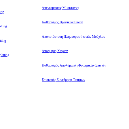
Απεντομώσεις Μυοκτονίες
ing
Καθαρισμός Βρεφικών Ειδών
tting
Αποκατάσταση Πλημμύρας Φωτιάς Μούχλας
ting
Απόσμηση Χώρων
litting
Καθαρισμός Απολύμανση Φοιτητικών Σπιτιών
Επισκευές Συντήρηση Ταπήτων
α