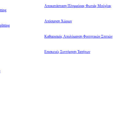
Αποκατάσταση Πλημμύρας Φωτιάς Μούχλας
ting
Απόσμηση Χώρων
litting
Καθαρισμός Απολύμανση Φοιτητικών Σπιτιών
Επισκευές Συντήρηση Ταπήτων
α