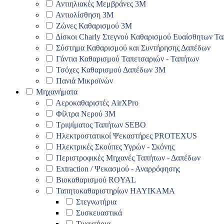
Αντιηλιακές Μεμβράνες 3Μ
Αντιολίσθηση 3Μ
Ζώνες Καθαρισμού 3Μ
Δίσκοι Charly Στεγνού Καθαρισμού Ευαίσθητων Τ
Σύστημα Καθαρισμού και Συντήρησης Δαπέδων
Γάντια Καθαρισμού Ταπετσαριών - Ταπήτων
Τσόχες Καθαρισμού Δαπέδων 3Μ
Πανιά Μικροϊνών
Μηχανήματα
Αεροκαθαριστές AirXPro
Φίλτρα Νερού 3M
Τριψίματος Ταπήτων SEBO
Ηλεκτροστατικοί Ψεκαστήρες PROTEXUS
Ηλεκτρικές Σκούπες Υγρών - Σκόνης
Περιστροφικές Μηχανές Ταπήτων - Δαπέδων
Extraction / Ψεκασμού - Αναρρόφησης
Βιοκαθαρισμού ROYAL
Ταπητοκαθαριστηρίων HAYIKAMA
Στεγνωτήρια
Συσκευαστικά
Τιναχτήρια