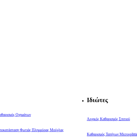
Ιδιώτες
αθαρισμός Οχημάτων
Αρχικός Καθαρισμός Σπιτιού
ποκατάσταση Φωτιάς Πλημμύρας Μούχλας
Καθαρισμός Ταπήτων Microsplitti