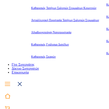
Κ
Καθαρισμός Ταπήτων Σαλονιών Στρωμάτων Κουρτινών
Κ
Αντιαλλεργική Προστασία Ταπήτων Σαλονιών Στρωμάτων
Κ
Αδιαβροχοποίηση Νανοπροστασία
Κ
Καθαρισμός Γυάλισμα Δαπέδων
Κ
Καθαρισμός Σκαφών
Γίνε Συνεργάτης
Δίκτυο Συνεργατών
Επικοινωνία