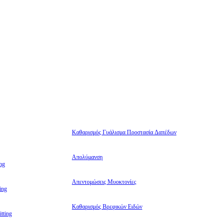
Καθαρισμός Γυάλισμα Προστασία Δαπέδων
Απολύμανση
ng
Απεντομώσεις Μυοκτονίες
ing
Καθαρισμός Βρεφικών Ειδών
tting