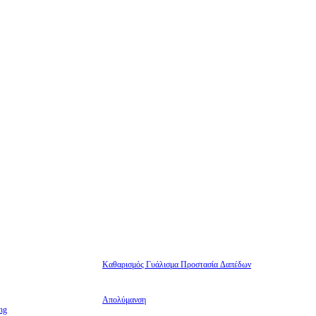
Καθαρισμός Γυάλισμα Προστασία Δαπέδων
Απολύμανση
ng