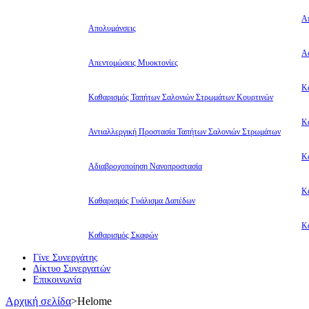
Α
Απολυμάνσεις
Αφ
Απεντομώσεις Μυοκτονίες
Κ
Καθαρισμός Ταπήτων Σαλονιών Στρωμάτων Κουρτινών
Κ
Αντιαλλεργική Προστασία Ταπήτων Σαλονιών Στρωμάτων
Κ
Αδιαβροχοποίηση Νανοπροστασία
Κ
Καθαρισμός Γυάλισμα Δαπέδων
Κ
Καθαρισμός Σκαφών
Γίνε Συνεργάτης
Δίκτυο Συνεργατών
Επικοινωνία
Αρχική σελίδα
>
Helome