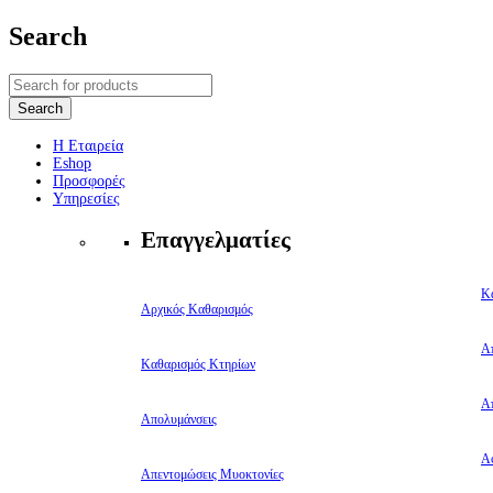
Search
Η Εταιρεία
Eshop
Προσφορές
Υπηρεσίες
Επαγγελματίες
Κ
Αρχικός Καθαρισμός
Α
Καθαρισμός Κτηρίων
Α
Απολυμάνσεις
Αφ
Απεντομώσεις Μυοκτονίες