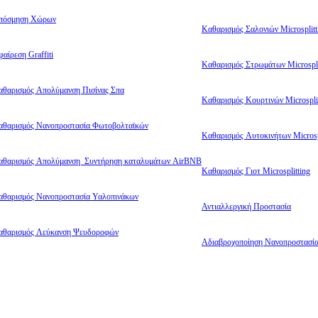
πόσμηση Χώρων
Καθαρισμός Σαλονιών Microsplitt
αίρεση Graffiti
Καθαρισμός Στρωμάτων Microspli
αθαρισμός Απολύμανση Πισίνας Σπα
Καθαρισμός Κουρτινών Microsplit
αθαρισμός Νανοπροστασία Φωτοβολταϊκών
Καθαρισμός Αυτοκινήτων Microsp
αθαρισμός Απολύμανση Συντήρηση καταλυμάτων AirBNB
Καθαρισμός Γιοτ Microsplitting
αθαρισμός Νανοπροστασία Υαλοπινάκων
Αντιαλλεργική Προστασία
αθαρισμός Λεύκανση Ψευδοροφών
Αδιαβροχοποίηση Νανοπροστασί