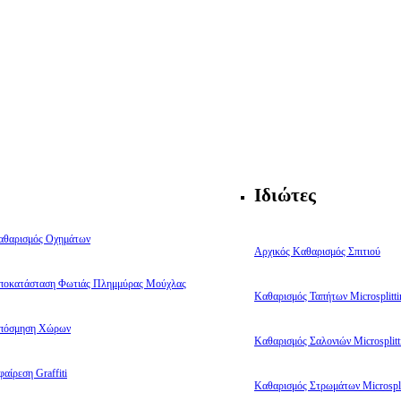
Ιδιώτες
αθαρισμός Οχημάτων
Αρχικός Καθαρισμός Σπιτιού
ποκατάσταση Φωτιάς Πλημμύρας Μούχλας
Καθαρισμός Ταπήτων Microsplitti
πόσμηση Χώρων
Καθαρισμός Σαλονιών Microsplitt
αίρεση Graffiti
Καθαρισμός Στρωμάτων Microspli