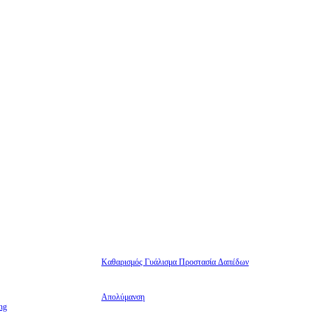
Καθαρισμός Γυάλισμα Προστασία Δαπέδων
Απολύμανση
ng