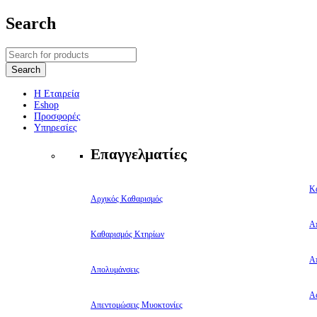
Search
Η Εταιρεία
Eshop
Προσφορές
Υπηρεσίες
Επαγγελματίες
Κ
Αρχικός Καθαρισμός
Α
Καθαρισμός Κτηρίων
Α
Απολυμάνσεις
Αφ
Απεντομώσεις Μυοκτονίες