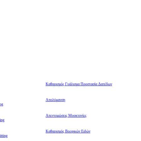
Καθαρισμός Γυάλισμα Προστασία Δαπέδων
Απολύμανση
ng
Απεντομώσεις Μυοκτονίες
ing
Καθαρισμός Βρεφικών Ειδών
tting