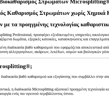
Βιοκαθαρισμός Στρωμάτων Microsplitting
κός Καθαρισμός Στρωμάτων χωρίς Χημικά 
με τα προηγμένης τεχνολογίας καθαριστικά
itting Professional, προσφέρει εξειδικευμένες υπηρεσίες οικολογι
κιαζόμενα δωμάτια, εξοχικές κατοικίες, κατασκηνώσεις και επαγγελματ
ένη διαδικασία βαθύ καθαρισμού που εφαρμόζεται αποκλειστικά από πι
άκρυνση αλλεργιογόνων, ακάρεων, λεκέδων, οσμών και βιολογικών ρύ
osplitting®;
νη διαδικασία βαθύ καθαρισμού και εξυγίανσης που συμβάλλει στην
τικά, η διαδικασία Microsplitting αξιοποιεί προηγμένη τεχνολογία κ
ουργία ενός πιο υγιεινού περιβάλλοντος ύπνου.