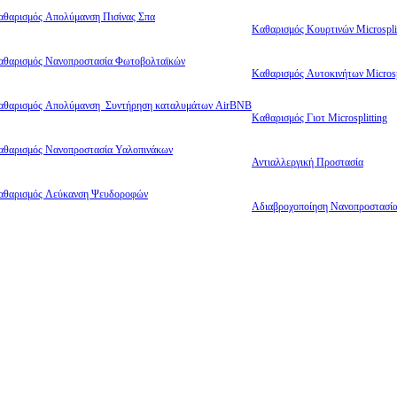
αθαρισμός Απολύμανση Πισίνας Σπα
Καθαρισμός Κουρτινών Microsplit
αθαρισμός Νανοπροστασία Φωτοβολταϊκών
Καθαρισμός Αυτοκινήτων Microsp
αθαρισμός Απολύμανση Συντήρηση καταλυμάτων AirBNB
Καθαρισμός Γιοτ Microsplitting
αθαρισμός Νανοπροστασία Υαλοπινάκων
Αντιαλλεργική Προστασία
αθαρισμός Λεύκανση Ψευδοροφών
Αδιαβροχοποίηση Νανοπροστασί