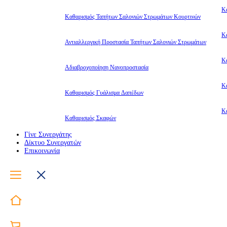
Κ
Καθαρισμός Ταπήτων Σαλονιών Στρωμάτων Κουρτινών
Κ
Αντιαλλεργική Προστασία Ταπήτων Σαλονιών Στρωμάτων
Κ
Αδιαβροχοποίηση Νανοπροστασία
Κ
Καθαρισμός Γυάλισμα Δαπέδων
Κ
Καθαρισμός Σκαφών
Γίνε Συνεργάτης
Δίκτυο Συνεργατών
Επικοινωνία