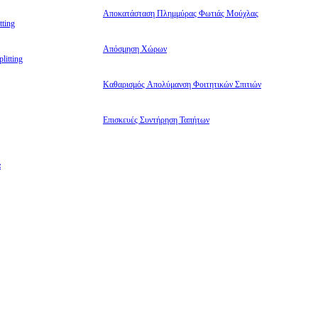
Αποκατάσταση Πλημμύρας Φωτιάς Μούχλας
ting
Απόσμηση Χώρων
litting
Καθαρισμός Απολύμανση Φοιτητικών Σπιτιών
Επισκευές Συντήρηση Ταπήτων
α