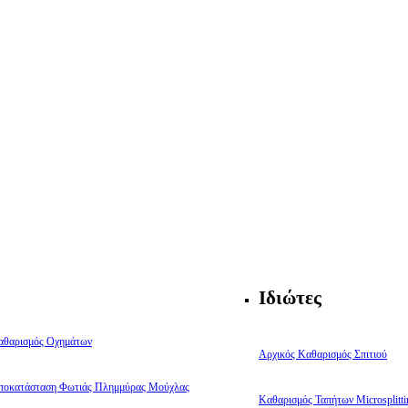
Ιδιώτες
αθαρισμός Οχημάτων
Αρχικός Καθαρισμός Σπιτιού
ποκατάσταση Φωτιάς Πλημμύρας Μούχλας
Καθαρισμός Ταπήτων Microsplitti