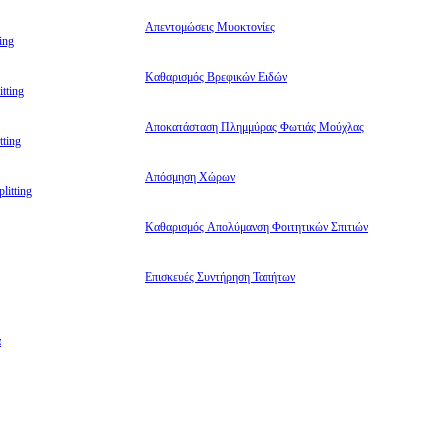
Απεντομώσεις Μυοκτονίες
ing
Καθαρισμός Βρεφικών Ειδών
tting
Αποκατάσταση Πλημμύρας Φωτιάς Μούχλας
ting
Απόσμηση Χώρων
litting
Καθαρισμός Απολύμανση Φοιτητικών Σπιτιών
Επισκευές Συντήρηση Ταπήτων
α