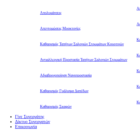
Α
Απολυμάνσεις
Αφ
Απεντομώσεις Μυοκτονίες
Κ
Καθαρισμός Ταπήτων Σαλονιών Στρωμάτων Κουρτινών
Κ
Αντιαλλεργική Προστασία Ταπήτων Σαλονιών Στρωμάτων
Κ
Αδιαβροχοποίηση Νανοπροστασία
Κ
Καθαρισμός Γυάλισμα Δαπέδων
Κ
Καθαρισμός Σκαφών
Γίνε Συνεργάτης
Δίκτυο Συνεργατών
Επικοινωνία