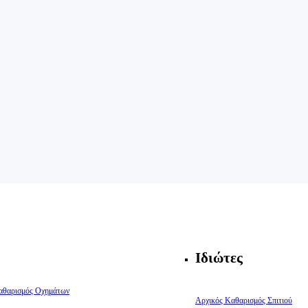
Ιδιώτες
αθαρισμός Οχημάτων
Αρχικός Καθαρισμός Σπιτιού