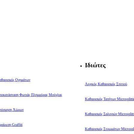
Ιδιώτες
αθαρισμός Οχημάτων
Αρχικός Καθαρισμός Σπιτιού
ποκατάσταση Φωτιάς Πλημμύρας Μούχλας
Καθαρισμός Ταπήτων Microsplitti
πόσμηση Χώρων
Καθαρισμός Σαλονιών Microsplitt
αίρεση Graffiti
Καθαρισμός Στρωμάτων Microspli