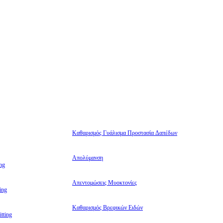
Καθαρισμός Γυάλισμα Προστασία Δαπέδων
Απολύμανση
ng
Απεντομώσεις Μυοκτονίες
ing
Καθαρισμός Βρεφικών Ειδών
tting