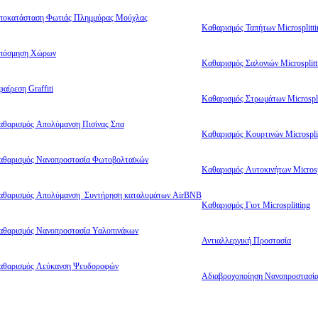
ποκατάσταση Φωτιάς Πλημμύρας Μούχλας
Καθαρισμός Ταπήτων Microsplitti
πόσμηση Χώρων
Καθαρισμός Σαλονιών Microsplitt
αίρεση Graffiti
Καθαρισμός Στρωμάτων Microspli
αθαρισμός Απολύμανση Πισίνας Σπα
Καθαρισμός Κουρτινών Microsplit
αθαρισμός Νανοπροστασία Φωτοβολταϊκών
Καθαρισμός Αυτοκινήτων Microsp
αθαρισμός Απολύμανση Συντήρηση καταλυμάτων AirBNB
Καθαρισμός Γιοτ Microsplitting
αθαρισμός Νανοπροστασία Υαλοπινάκων
Αντιαλλεργική Προστασία
αθαρισμός Λεύκανση Ψευδοροφών
Αδιαβροχοποίηση Νανοπροστασί