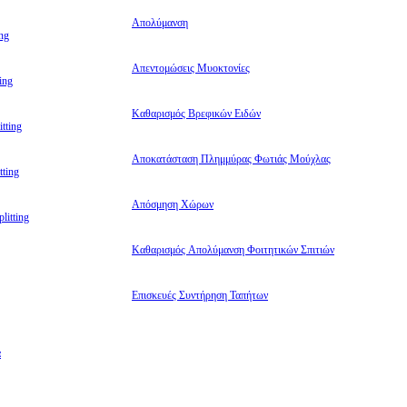
Απολύμανση
ng
Απεντομώσεις Μυοκτονίες
ing
Καθαρισμός Βρεφικών Ειδών
tting
Αποκατάσταση Πλημμύρας Φωτιάς Μούχλας
ting
Απόσμηση Χώρων
litting
Καθαρισμός Απολύμανση Φοιτητικών Σπιτιών
Επισκευές Συντήρηση Ταπήτων
α