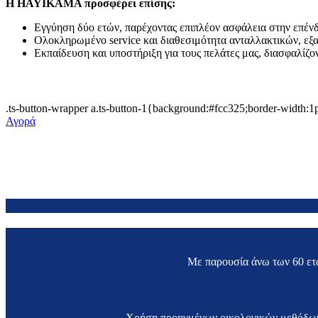
Η HAYIKAMA προσφέρει επίσης:
Εγγύηση δύο ετών, παρέχοντας επιπλέον ασφάλεια στην επέν
Ολοκληρωμένο service και διαθεσιμότητα ανταλλακτικών, εξ
Εκπαίδευση και υποστήριξη για τους πελάτες μας, διασφαλίζο
.ts-button-wrapper a.ts-button-1{background:#fcc325;border-width:1p
Αγορά
Με παρουσία άνω των 60 ετ
Χρήση προηγμένων οικολογικών μεθόδων 