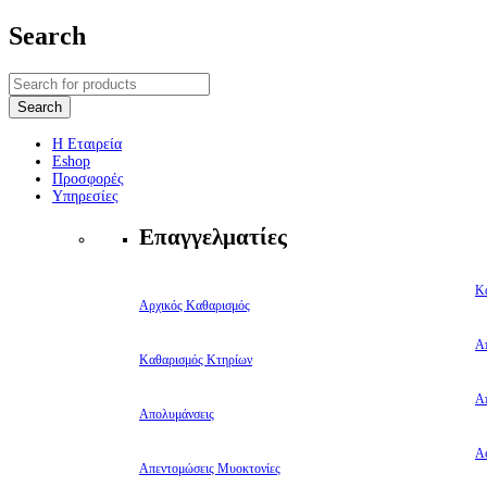
Search
Η Εταιρεία
Eshop
Προσφορές
Υπηρεσίες
Επαγγελματίες
Κ
Αρχικός Καθαρισμός
Α
Καθαρισμός Κτηρίων
Α
Απολυμάνσεις
Αφ
Απεντομώσεις Μυοκτονίες