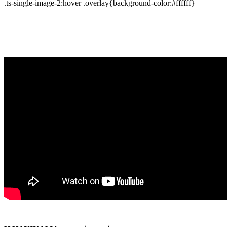
.ts-single-image-2:hover .overlay{background-color:#ffffff}