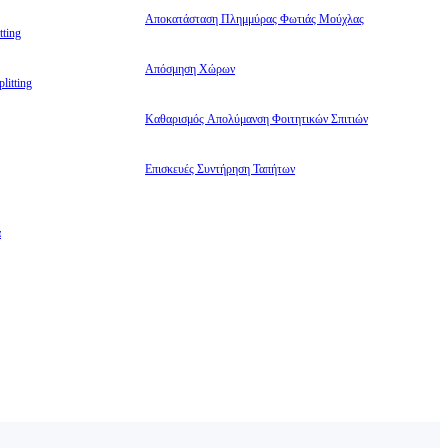
Αποκατάσταση Πλημμύρας Φωτιάς Μούχλας
ting
Απόσμηση Χώρων
litting
Καθαρισμός Απολύμανση Φοιτητικών Σπιτιών
Επισκευές Συντήρηση Ταπήτων
α