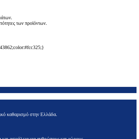
μάτων.
ατότητες των προϊόντων.
243862;color:#fcc325;}
ικό καθαρισμό στην Ελλάδα.
και ασφάλεια για ανθρώπους και χώρους.