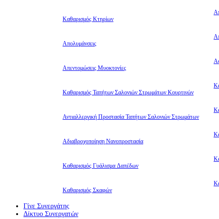
Α
Καθαρισμός Κτηρίων
Α
Απολυμάνσεις
Αφ
Απεντομώσεις Μυοκτονίες
Κ
Καθαρισμός Ταπήτων Σαλονιών Στρωμάτων Κουρτινών
Κ
Αντιαλλεργική Προστασία Ταπήτων Σαλονιών Στρωμάτων
Κ
Αδιαβροχοποίηση Νανοπροστασία
Κ
Καθαρισμός Γυάλισμα Δαπέδων
Κ
Καθαρισμός Σκαφών
Γίνε Συνεργάτης
Δίκτυο Συνεργατών