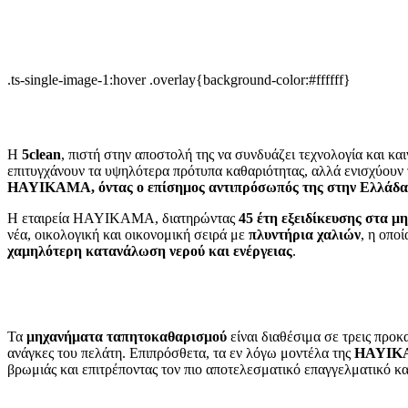
.ts-single-image-1:hover .overlay{background-color:#ffffff}
Η
5
clean
, πιστή στην αποστολή της να συνδυάζει τεχνολογία και κ
επιτυγχάνουν τα υψηλότερα πρότυπα καθαριότητας, αλλά ενισχύουν 
HAYIKAMA, όντας ο επίσημος αντιπρόσωπός της στην Ελλάδα
Η εταιρεία HAYIKAMA, διατηρώντας
45 έτη εξειδίκευσης στα 
νέα, οικολογική και οικονομική σειρά με
πλυντήρια χαλιών
, η οπο
χαμηλότερη κατανάλωση νερού και ενέργειας
.
Τα
μηχανήματα ταπητοκαθαρισμού
είναι διαθέσιμα σε τρεις προ
ανάγκες του πελάτη. Επιπρόσθετα, τα εν λόγω μοντέλα της
HAYIK
βρωμιάς και επιτρέποντας τον πιο αποτελεσματικό επαγγελματικό κ