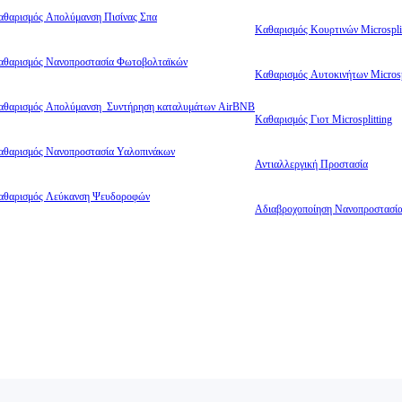
αθαρισμός Απολύμανση Πισίνας Σπα
Καθαρισμός Κουρτινών Microsplit
αθαρισμός Νανοπροστασία Φωτοβολταϊκών
Καθαρισμός Αυτοκινήτων Microsp
αθαρισμός Απολύμανση Συντήρηση καταλυμάτων AirBNB
Καθαρισμός Γιοτ Microsplitting
αθαρισμός Νανοπροστασία Υαλοπινάκων
Αντιαλλεργική Προστασία
αθαρισμός Λεύκανση Ψευδοροφών
Αδιαβροχοποίηση Νανοπροστασί