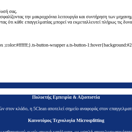
δυσή σας.
ασφαλίζοντας την μακροχρόνια λειτουργία και συντήρηση των μηχανη
ντας ότι κάθε επαγγελματίας μπορεί να εκμεταλλευτεί πλήρως τις δυν
x ;color:#ffffff;}.ts-button-wrapper a.ts-button-1:hover{background:#
Πολυετής Εμπειρία & Αξιοπιστία
ών στον κλάδο, η 5Clean αποτελεί σημείο αναφοράς στον επαγγελματ
Καινοτόμος Τεχνολογία Microsplitting
καθαρισμού χωρίς χημικά κατάλοιπα, με υψηλή αποτελεσματικότητα 