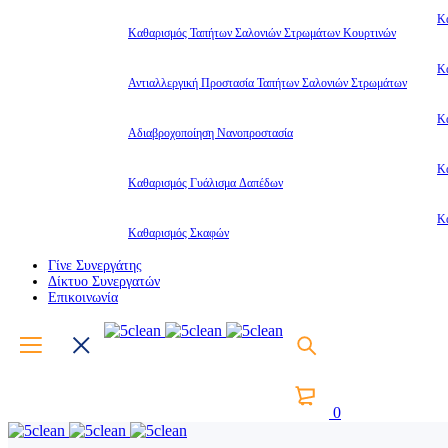
Κ
Καθαρισμός Ταπήτων Σαλονιών Στρωμάτων Κουρτινών
Κ
Αντιαλλεργική Προστασία Ταπήτων Σαλονιών Στρωμάτων
Κ
Αδιαβροχοποίηση Νανοπροστασία
Κ
Καθαρισμός Γυάλισμα Δαπέδων
Κ
Καθαρισμός Σκαφών
Γίνε Συνεργάτης
Δίκτυο Συνεργατών
Επικοινωνία
0