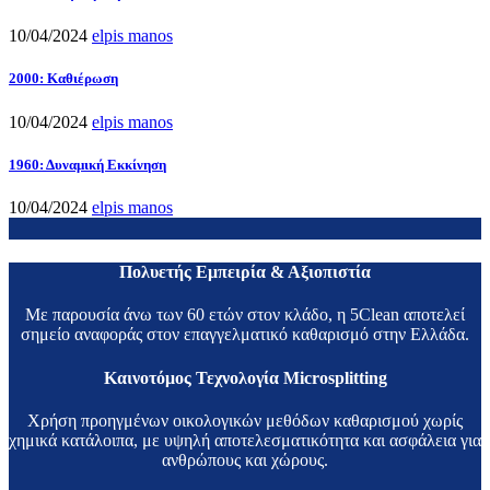
10/04/2024
elpis manos
2000: Καθιέρωση
10/04/2024
elpis manos
1960: Δυναμική Εκκίνηση
10/04/2024
elpis manos
Πολυετής Εμπειρία & Αξιοπιστία
Με παρουσία άνω των 60 ετών στον κλάδο, η 5Clean αποτελεί
σημείο αναφοράς στον επαγγελματικό καθαρισμό στην Ελλάδα.
Καινοτόμος Τεχνολογία Microsplitting
Χρήση προηγμένων οικολογικών μεθόδων καθαρισμού χωρίς
χημικά κατάλοιπα, με υψηλή αποτελεσματικότητα και ασφάλεια για
ανθρώπους και χώρους.