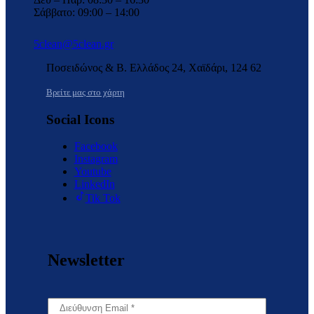
Σάββατο: 09:00 – 14:00
5clean@5clean.gr
Ποσειδώνος & Β. Ελλάδος 24, Χαϊδάρι, 124 62
Βρείτε μας στο χάρτη
Social Icons
Facebook
Instagram
Youtube
LinkedIn
Tik Tok
Newsletter